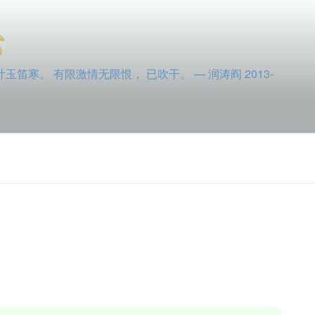
寒。 有限激情无限恨， 已吹干。 — 润涛阎 2013-