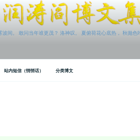
间。 敢问当年谁更茂？ 洛神叹。 夏俯荷花心底热， 秋抛色叶玉笛
站内短信（悄悄话）
分类博文