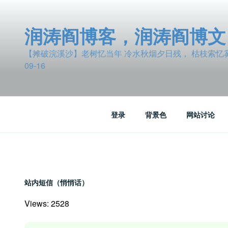
跳
至
润涛阎博客，润涛阎博文
内
容
【摊破浣溪沙】老树忆当年 冷水秋烟夕日残， 枯枝索忆雾波
09-16
登录
背景色
网站讨论
站内短信（悄悄话）
Views: 2528