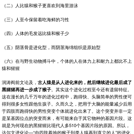
（二）人比猿和猴子更喜欢到海里游泳
（三）人至今保留着吃海鲜的习性
（四）人体的毛发远比猿和猴子少
（五）阴茎骨是进化型，而阴茎海绵组织是原始型
（六）在与野生动物搏斗中，个体的人在体力上和耐力上都比不上
猿和猩猩
润涛阎前文论及，
古人猿是从人进化来的，然后继续进化最后成了
黑猩猩再进一步成了猴子
。其实这个进化过程至今还有遗留特征。
这在漫长的几千万年的进化过程中，跑得快、头脑简单的男性便可
得到很多女性跟他生孩子。久而久之，把用于大脑的能量减少后用
于四肢而跑得快的男性突变个体就进化出来了。这个突变并非一定
是某基因位点的突变而来，有可能来自于其它物种的基因片段。这
就是为何现在的黑猩猩比现代人多510个基因片段的原因。所以，
达尔文进化论—“由四肢着地的猴子到类人猿再到直立的人”的进化