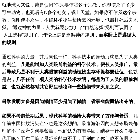
就地球人来说，越是认同“你只要信我这个宗教，你即使杀了多少
野生动物，也死后有N多个处女，或上天堂。如果你不信我这个宗
教，你即使不杀生，不破坏植物生长所需的环境，也照样死后去地
狱。”通过神的力量，人类就逐步放弃了“自然选择”规则而认同了
“人工选择”规则了。理论上讲是遵循神的规则，而
实际上是遵循人
的规则
。
通过科学的力量，其后果也一样。科学技术的原动力就是为了人类
的利益。
凡是能增加人类眼前利益的科学技术，便被人类推广。最
后导致凡是不利于人类眼前利益的动植物生存环境都要让位
。也就
是说，
几乎任何一项人类的科学技术发明，都是为了人类的眼前利
益，也就必然都对其它野生动物和一些植物带来灭顶之灾
。
科学发明大多是因为懒惰至少是为了懒惰—省事省能而搞出来的。
如果不考虑长期后果，现代科学的确给人类带来了方便与舒适
。几
年前中国排放污染企业也是这么想的。吸毒海洛因的人想破脑袋都
理解不了政府为何要禁毒，他们认为有海洛因，结婚干什么？要后
代干嘛？工作干嘛？最舒服的事不干，干别的？你们傻不傻啊？