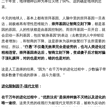
二十年里，地球物种以种为单位灭绝了50%。这的确是地球的悲
哀。
今天的地球人，基本上都有崇拜基因。人脑中里的崇拜基因一旦表
达，就极难再有理性思维能力，
崇拜基因让智商立刻下降
，都是基
因的原因。人的性状都是由基因控制的。而崇拜基因一旦开启，就
会启动一系列基因，包括“献身基因”的表达（去教堂的人中抑郁症
患者增加），和智商的下降。这是群体为该种族繁衍下去所需要的
特征。所以，
“疗愚”不仅毫无效果完全是徒劳的，也与人类进化过
程相违背。崇拜基因表达后，智商立刻下降，变成傻子后才能对骗
子顶礼膜拜，对的也是对的，错的也是对的
。
这是人工选择的结果。”因为 “ 在千万年的进化过程中，少数骗子带
领多数傻子组成的群体， 战斗力最强。”
进化限制因子-
现代文明
：
在千万年的进化过程中，“优胜汰劣”是保持种族不灭绝以及进化的
唯一途径
。这类天然的歧视行为被现代文明所不容，被称为反动的