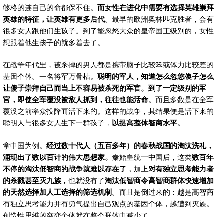
够格的连自己的命都保不住。
而女性在进化中需要有选择英雄崇拜
英雄的特征，让英雄有更多后代
。最早的欧洲奥林匹克胜者，会有
很多女人跟他们生孩子。到了能忽悠大众的皇帝国王级别的，女性
想跟着他生孩子的就多着去了。
在战争年代里，被杀掉的男人都是携带脑子比较笨或体力比较差的
基因个体。一名将军万骨枯。
聪明的军人，知道怎么忽悠傻子怎么
让傻子崇拜自己而当上不容易被杀死的军官。到了一定级别的军
官，即使全军覆没被敌人抓到，往往也能活命
。而且多数是在全军
覆没之前率众投降而活下来的。这样的战争，其结果便是活下来的
聪明人与很多女人生下一群孩子，
以提高整体智商水平
。
拿中国为例。
经过数十代人（五百多年）的春秋战国的淘汰洗礼，
涌现出了数以百计的伟大思想家。
秦始皇统一中国后，这类
数百年
不停的淘汰低智商的战争就难以存在了，
加上
对有独立思考能力者
的杀戮甚至灭九族，
也就没有了
淘汰低智商令高智商群体快速增加
的天然选择加人工选择的筛选机制
。而且是倒过来的：越是高智商
有独立思考能力并有勇气提出自己观点的基因个体，越遭到灭族。
创造性思维的突变个体就在整个群体中减少了。