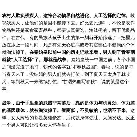
农村人欺负残疾人，这符合动物界自然进化、人工选择的定律。
歧
视残疾人，让他们的基因不能传下去。好比农民选种，不论是农作
物品种还是家禽家畜品种，都要认真筛选。淘汰劣的，留下优良品
种。在古代，有的民族从孩子出生的第一刻就开始筛选了：把婴儿
放在冰上一段时间，凡是有先天心脏病或者其它部位不健康的个体
就淘汰掉了。
在秦始皇以前中国的历史记录来看，男人到了青春期
就被“人工选择”了。那就是战争
。秦始皇统一中国之前，各个小国
之间没完没了地打，朝代的名字就叫“春秋战国”。春秋，说的是每
当春天来了，没结婚的男人们就去打仗，到了夏天天太热了就收
兵，等到秋天一来继续打仗。“甘洒热血写春秋”，说的就是这个
事。
战争，由于手里拿的武器非常落后，靠的是体力与机灵劲。体力差
的基因载体，就被淘汰掉了。智商低，不灵敏的，也活不下来
。这
样，女人嫁给的都是英雄豪杰，后代就身体强壮、大脑发达。反正
一个男人可以让很多女人怀孕生子。