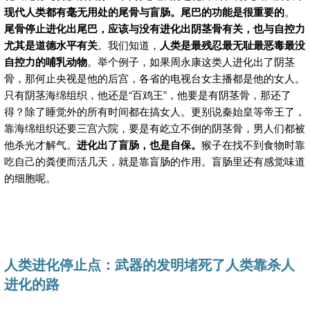
现代人类都有毫无用处的尾骨与盲肠。尾巴的功能是很重要的
。
尾骨停止进化出尾巴，应该与没有进化出阴茎骨有关，也与自控力
尤其是道德水平有关
。我们知道，
人类是最残忍最无耻最恶毒最没
自控力的哺乳动物
。举个例子，如果周永康这类人进化出了阴茎
骨，那何止央视是他的后宫，各省的电视台女主播都是他的女人。
只有阴茎海绵组织，他还是“百鸡王”，他要是有阴茎骨，那还了
得？除了睡觉外的所有时间都在搞女人。更别说秦始皇等帝王了，
靠海绵组织还要三宫六院，要是有屹立不倒的阴茎骨，男人们都被
他杀光才解气。
进化出了盲肠，也是自保。
猴子在找不到食物时靠
吃自己的粪便而活几天，就是靠盲肠的作用。盲肠里还有感觉味道
的细胞呢。
人类进化停止点：武器的发明堵死了人类靠杀人
进化的路