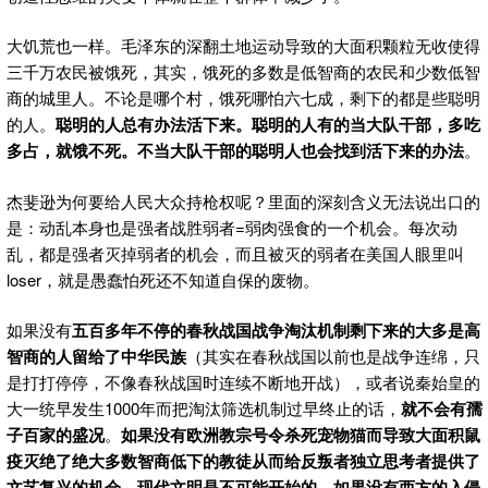
大饥荒也一样。毛泽东的深翻土地运动导致的大面积颗粒无收使得
三千万农民被饿死，其实，饿死的多数是低智商的农民和少数低智
商的城里人。不论是哪个村，饿死哪怕六七成，剩下的都是些聪明
的人。
聪明的人总有办法活下来。聪明的人有的当大队干部，多吃
多占，就饿不死。不当大队干部的聪明人也会找到活下来的办法
。
杰斐逊为何要给人民大众持枪权呢？里面的深刻含义无法说出口的
是：动乱本身也是强者战胜弱者=弱肉强食的一个机会。每次动
乱，都是强者灭掉弱者的机会，而且被灭的弱者在美国人眼里叫
loser，就是愚蠢怕死还不知道自保的废物。
如果没有
五百多年不停的春秋战国战争淘汰机制剩下来的大多是高
智商的人留给了中华民族
（其实在春秋战国以前也是战争连绵，只
是打打停停，不像春秋战国时连续不断地开战），或者说秦始皇的
大一统早发生1000年而把淘汰筛选机制过早终止的话，
就不会有孺
子百家的盛况
。
如果没有欧洲教宗号令杀死宠物猫而导致大面积鼠
疫灭绝了绝大多数智商低下的教徒从而给反叛者独立思考者提供了
文艺复兴的机会，现代文明是不可能开始的。如果没有西方的入侵