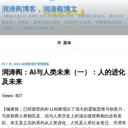
跳
润涛阎博客，润涛阎博文
至
【摊破浣溪沙】老树忆当年 冷水秋烟夕日残， 枯枝索忆雾波间。 敢问当年
内
谁更茂？ 洛神叹。 夏俯荷花心底热， 秋抛色叶玉笛寒。 有限激情无限恨，
容
已吹干。 — 润涛阎 2013-09-16
菜单
发
25 7 月, 2025
由
润涛项目管理团队
布
润涛阎：AI与人类未来（一）：人的进化
于
及未来
Views: 827
【编者按：已经面世的AI LLM展现出了强大的逻辑思维与创造力，
与高智商人类相匹及。但与人类历史上的顶尖级智商相比还有差
距。本文及之后的系列从人类进化、人性及人类社会变迁、天理等