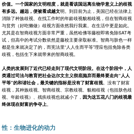
价值。一个国家的文明程度，就是看该国远离生物学意义上的歧视
有多远。越远，便被看成越文
明。到目前为止，美国已经在法律上
消除了种族歧视、在找工作时的年龄歧视貌相歧视，但在智商歧视
与贫穷（好吃懒做）歧视方面依然我行我素。在生活中更是如此。
尤其是在智商歧视方面非常严重，虽然哈佛等藤校即将免除SAT考
试，但高中的考试分数依然是藤校主要录取标准。智商与肤色一样
都是生来就决定了的，而宪法里“人人生而平等”理应包括免除各类
歧视，包括生下来就带来的智商歧视。
人类的发展到了近代已经走到了现代文明阶段。在这个阶段中，人
类通过司法与教育把社会达尔文主义彻底抛弃而最终要走向“人人
平等”的和谐社会，最关键的指标是没有了财富歧视
。没有了财富
歧视，其种族歧视、智商歧视、宗教歧视、貌相歧视（包括肤色歧
视、年龄歧视）、残疾歧视也就减小了，
因为这五花八门的歧视最
终体现在财富的争夺上
。
性：生物进化的动力