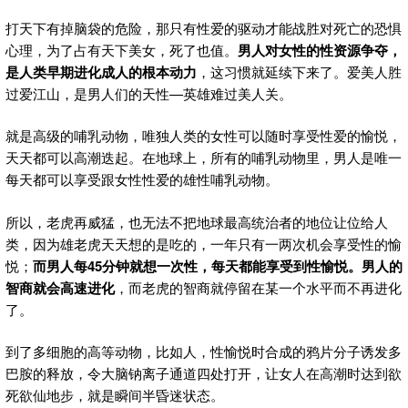
打天下有掉脑袋的危险，那只有性爱的驱动才能战胜对死亡的恐惧
心理，为了占有天下美女，死了也值。
男人对女性的性资源争夺，
是人类早期进化成人的根本动力
，这习惯就延续下来了。爱美人胜
过爱江山，是男人们的天性—英雄难过美人关。
就是高级的哺乳动物，唯独人类的女性可以随时享受性爱的愉悦，
天天都可以高潮迭起。在地球上，所有的哺乳动物里，男人是唯一
每天都可以享受跟女性性爱的雄性哺乳动物。
所以，老虎再威猛，也无法不把地球最高统治者的地位让位给人
类，因为雄老虎天天想的是吃的，一年只有一两次机会享受性的愉
悦；
而男人每
45
分钟就想一次性，每天都能享受到性愉悦。男人的
智商就会高速进化
，而老虎的智商就停留在某一个水平而不再进化
了。
到了多细胞的高等动物，比如人，性愉悦时合成的鸦片分子诱发多
巴胺的释放，令大脑钠离子通道四处打开，让女人在高潮时达到欲
死欲仙地步，就是瞬间半昏迷状态。