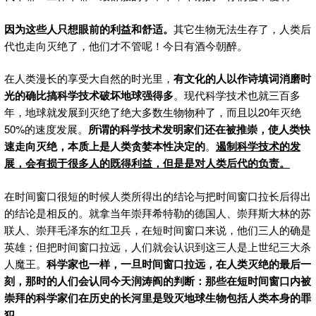
因为这些人只想眼前的利益和舒适。
其它生物无法生存了，人类后
代也走向灭绝了，他们才不管呢！今日有酒今朝醉。
在人类漫长的享受大自然的时光里，
有文化的人以作诗填词消磨时
光的确比搞科学技术破坏地球强得多
。现代科学技术也就三百多
年，地球就发展到灭绝了绝大多数生物物种了，而且以20年灭绝
50%的速度发展。
所谓的科学技术发明家们还在被推崇，使人类快
速走向灭绝，本质上是人类贪婪本性决定的
。
遏制科学技术的发
展，会有损于很多人的既得利益，但是是对人类后代的负责。
在时间窗口很短的时候人类所得出的结论与把时间窗口拉长后得出
的结论是相反的。就拿当年崇拜希特勒的德国人、崇拜斯大林的苏
联人、崇拜毛泽东的红卫兵，在短时间窗口来说，他们三人的确是
英雄；但把时间窗口拉远，人们就会认识到这三人是上世纪三大杀
人魔王。
科学家也一样，一旦时间窗口拉远，在人类灭绝的最后一
刻，那时的人们会认同今天润涛阎的判断：那些在短时间窗口内被
崇拜的科学家们在历史的长河里是毁灭地球生物包括人类本身的罪
犯
。