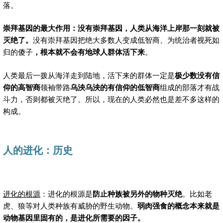
落。
崇拜基因的最大作用：没有崇拜基因，人类从海洋上岸那一刻就被
灭绝了。
没有崇拜基因把绝大多数人变成低智商、为统治者视死如
归的傻子
，根本就不会有地球人群体活下来
。
人类最后一拨从海洋走到陆地，活下来的群体一定是
极少数没有信
仰的高智商
领袖带路
乌泱乌泱的有信仰的低智商
组成的部落才有战
斗力，否则都被灭绝了。所以，现在的人类必然也是差不多这样的
构成。
人的进化：历史
进化的根源
：进化的根源是
防止种族被另外的物种灭绝
。比如老
虎、狼等对人类种族有威胁的野生动物。
弱肉强食的概念本来就是
动物基因里固有的，是进化所需要的因子。