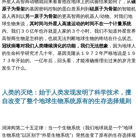
外星人高智商动物就回来看看他在地球上的试验结果如何了，从
碳
原子为骨架
的基因密码控制的蛋白质系列到
硅原子为骨架
的智能机
器人再到以
另一原子为骨架
的更高智商的机器人/动物。对我们地
球生物来说，
其时间与外星人高速运动的时间不在一个计量系统
内。我们３０亿年也许就是人家的３个小时。我们不知道外星世界
高智商生物是怎样的，也就无法判断地球生物的终结在什么状态。
冠状病毒对我们人类继续演化的功能，我们无法想象
，因为地球人
的生命科学研究才几十年。基因克隆从１９７２年严格地说是１９
７３年开始的。一亿年后，回头看，才能准确推理出过来的岁月里
发生了什么。
人类的灭绝：始于人类发现发明了科学技术，擅
自改变了整个地球生物系统原有的生存选择规则
润涛阎第二十五定律：当一个生物系统（我们地球就是一个“地球
生物系统”以区别于“外星生物系统”）突然改变了原有的生存选择规