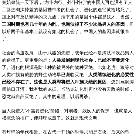
秦始皇统一天下后，“内斗内行、外斗外行”的中国人再也没有了人
工筛选淘汰掉差的基因携带者的机会了。进化的途径就给堵死了。
加上对有反抗精神的灭九族，活下来的基因个体都是奴才。当然，
三国时期也有几十年的内乱，也淘汰掉了不少次品男人的基因
，但
以后两千年基本上就没有如此的机会了。中国人的基因库就很窄
了。
社会的高速发展，由于武器的先进，战争已经不是淘汰掉次品男人
的途径了。更重要的是：
人类发展到现代社会，已经不需要进化
了
。进化的根源是防止种族被另外的物种灭绝。比如老虎、狼等对
人类种族有威胁的野生动物早已濒临灭绝，
人类继续进化的必要性
已经不存在了。这也是人类即将进入种族灭绝的原因
。您别骂润涛
阎信口开河，我有我的论据。当恐龙进化到再也没有天敌的时候，
恐龙就自然灭绝了。其中的道理，以后再谈。
当人类进入“不需要进化”阶段，对弱者、残疾人的保护，也就是人
权概念的推广，便顺理成章了。这就是现代文明。
有炸弹的年代很近。在古代一开始的时候只能是石块。后来的弓