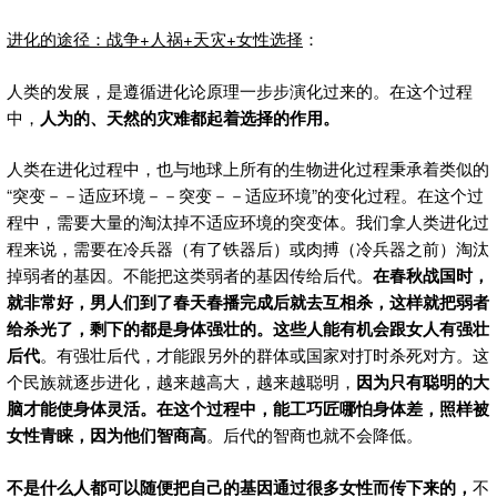
进化的途径：战争+
人祸+
天灾+
女性选择
：
人类的发展，是遵循进化论原理一步步演化过来的。在这个过程
中，
人为的、天然的灾难都起着选择的作用。
人类在进化过程中，也与地球上所有的生物进化过程秉承着类似的
“突变－－适应环境－－突变－－适应环境”的变化过程。在这个过
程中，需要大量的淘汰掉不适应环境的突变体。我们拿人类进化过
程来说，需要在冷兵器（有了铁器后）或肉搏（冷兵器之前）淘汰
掉弱者的基因。不能把这类弱者的基因传给后代。
在春秋战国时，
就非常好，男人们到了春天春播完成后就去互相杀，这样就把弱者
给杀光了，剩下的都是身体强壮的。这些人能有机会跟女人有强壮
后代
。有强壮后代，才能跟另外的群体或国家对打时杀死对方。这
个民族就逐步进化，越来越高大，越来越聪明，
因为只有聪明的大
脑才能使身体灵活。在这个过程中，能工巧匠哪怕身体差，照样被
女性青睐，因为他们智商高
。后代的智商也就不会降低。
不是什么人都可以随便把自己的基因通过很多女性而传下来的，
不