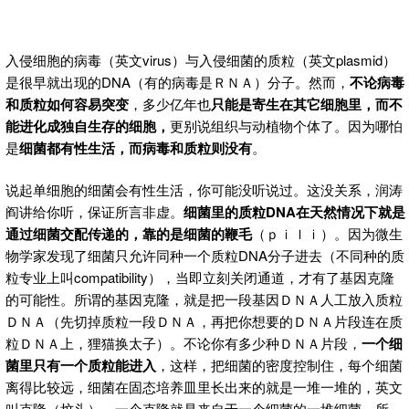
入侵细胞的病毒（英文virus）与入侵细菌的质粒（英文plasmid）
是很早就出现的DNA（有的病毒是ＲＮＡ）分子。然而，
不论病毒
和质粒如何容易突变
，多少亿年也
只能是寄生在其它细胞里，而不
能进化成独自生存的细胞，
更别说组织与动植物个体了。因为哪怕
是
细菌都有性生活，而病毒和质粒则没有
。
说起单细胞的细菌会有性生活，你可能没听说过。这没关系，润涛
阎讲给你听，保证所言非虚。
细菌里的质粒
DNA
在天然情况下就是
通过细菌交配传递的，靠的是细菌的鞭毛
（ｐｉｌｉ）。因为微生
物学家发现了细菌只允许同种一个质粒DNA分子进去（不同种的质
粒专业上叫compatibility），当即立刻关闭通道，才有了基因克隆
的可能性。所谓的基因克隆，就是把一段基因ＤＮＡ人工放入质粒
ＤＮＡ（先切掉质粒一段ＤＮＡ，再把你想要的ＤＮＡ片段连在质
粒ＤＮＡ上，狸猫换太子）。不论你有多少种ＤＮＡ片段，
一个细
菌里只有一个质粒能进入
，这样，把细菌的密度控制住，每个细菌
离得比较远，细菌在固态培养皿里长出来的就是一堆一堆的，英文
叫克隆（坟头）。一个克隆就是来自于一个细菌的一堆细菌。所