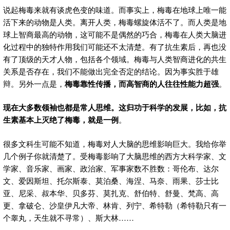
说起梅毒来就有谈虎色变的味道。而事实上，梅毒在地球上唯一能
活下来的动物是人类。离开人类，梅毒螺旋体活不了。而人类是地
球上智商最高的动物，这可能不是偶然的巧合，梅毒在人类大脑进
化过程中的独特作用我们可能还不太清楚。有了抗生素后，再也没
有了顶级的天才人物，包括各个领域。梅毒与人类智商进化的共生
关系是否存在，我们不能做出完全否定的结论。因为事实胜于雄
辩。另外一点是，
梅毒靠性传播，而高智商的人往往性能力超强
。
现在大多数领袖也都是常人思维。这归功于科学的发展，比如，抗
生素基本上灭绝了梅毒，就是一例
。
很多文科生可能不知道，梅毒对人大脑的思维影响巨大。我给你举
几个例子你就清楚了。受梅毒影响了大脑思维的西方大科学家、文
学家、音乐家、画家、政治家、军事家数不胜数：哥伦布、达尔
文、爱因斯坦、托尔斯泰、莫泊桑、海涅、马奈、雨果、莎士比
亚、尼采、叔本华、贝多芬、莫扎克、舒伯特、舒曼、梵高、高
更、拿破仑、沙皇伊凡大帝、林肯、列宁、希特勒（希特勒只有一
个睾丸，天生就不寻常）、斯大林……