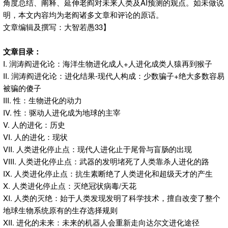
角度总结、阐释、延伸老阎对未来人类及AI预测的观点。如未做说
明，本文内容均为老阎诸多文章和评论的原话。
文章编辑及撰写：大智若愚33】
文章目录：
I. 润涛阎进化论：海洋生物进化成人+人进化成类人猿再到猴子
II. 润涛阎进化论：进化结果-现代人构成：少数骗子+绝大多数容易
被骗的傻子
III. 性：生物进化的动力
IV. 性：驱动人进化成为地球的主宰
V. 人的进化：历史
VI. 人的进化：现状
VII. 人类进化停止点：现代人进化止于尾骨与盲肠的出现
VIII. 人类进化停止点：武器的发明堵死了人类靠杀人进化的路
IX. 人类进化停止点：抗生素断绝了人类进化和超级天才的产生
X. 人类进化停止点：灭绝冠状病毒/天花
XI. 人类的灭绝：始于人类发现发明了科学技术，擅自改变了整个
地球生物系统原有的生存选择规则
XII. 进化的未来：未来的机器人会重新走向达尔文进化途径