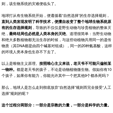
则，该生物系统的灾难便临头了。
地球打从有生物系统开始，便遵循着“自然选择”的生存选择规则，
直到人类发现发明了科学技术，便擅自改变了整个地球生物系统原
有的生存选择规则
，导致的不仅仅是野生动物与珍贵植物的整体灭
绝，
最终结局也必然是人类本身的灭绝
。道理很简单：当野生动物
和绝大多数植物都无法生存的时候，与这些动植物共用同一的遗传
物质（其DNA都是由四个碱基对组成），同一的20种氨基酸，这样
的环境人类本身也生存不下去了。
以上是唯物主义原理。
按照唯心主义来说，老天爷不可能只偏袒某
一物种。
都是老天爷的孩子，不论是动物植物微生物。假如你有10
个孩子，如果你有能力，你能允许其中一个把其他9个都杀死吗？
那么，地球人是怎么走到彻底放弃“自然选择”规则而完全接受“人工
选择”规则的呢？
这个过程分两部分：一部分是宗教的力量，一部分是科学的力量。