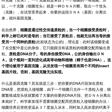
以，一个克隆（细菌坟头）就是一种ＤＮＡ片断。取出一个坟头
（克隆），在试管里养起来，你要的这段ＤＮＡ（基因）分离出
来，就叫基因克隆。
在自然界，
细菌是通过性交传递质粒的，当一个细菌接受质粒时，
科学上称它此时是母的；当它接受了质粒后，他就无法再当母的接
受另一个同种的质粒
(此前状态为公的)，理论是：此时该细菌变成
了在交配中是公的身份，它只能跟没有该质粒的细菌交配而输出质
粒。
质粒是
DNA
分子。母的身份接受DNA
，公的身份输出ＤＮ
Ａ
。这个规则一直到进化成高等动物和植物（精子也是DNA
）。这
个理论被用于基因克隆，从没发现一个细菌里有两个不同的insert
基因片段。否则，基因克隆无法实现。
什么是基因克隆？其实就是三步：把你要的DNA片段加在质粒
DNA里，把质粒入侵细菌，由于一个细菌只允许一个质粒入侵，细
菌繁殖成坟头状就繁殖了大量的你要的DNA片段。把ＤＮＡ分离出
来就好了。科学家发现不需要细菌交配而把质粒入侵细菌的办法：
细菌培养后突然变温从３７度放入冰水，同时加入高浓度的钙离子