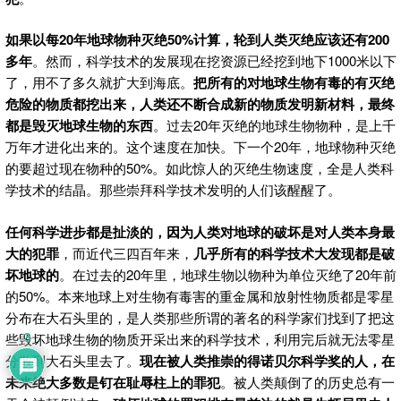
如果以每20
年地球物种灭绝50%
计算，轮到人类灭绝应该还有200
多年
。然而，科学技术的发展现在挖资源已经挖到地下1000米以下
了，用不了多久就扩大到海底。
把所有的对地球生物有毒的有灭绝
危险的物质都挖出来，人类还不断合成新的物质发明新材料，最终
都是毁灭地球生物的东西
。过去20年灭绝的地球生物物种，是上千
万年才进化出来的。这个速度在加快。下一个20年，地球物种灭绝
的要超过现在物种的50%。如此惊人的灭绝生物速度，全是人类科
学技术的结晶。那些崇拜科学技术发明的人们该醒醒了。
任何科学进步都是扯淡的，因为人类对地球的破坏是对人类本身最
大的犯罪
，而近代三四百年来，
几乎所有的科学技术大发现都是破
坏地球的
。在过去的20年里，地球生物以物种为单位灭绝了20年前
的50%。本来地球上对生物有毒害的重金属和放射性物质都是零星
分布在大石头里的，是人类那些所谓的著名的科学家们找到了把这
些毁坏地球生物的物质开采出来的科学技术，利用完后就无法零星
3
分散到大石头里去了。
现在被人类推崇的得诺贝尔科学奖的人，在
未来绝大多数是钉在耻辱柱上的罪犯
。被人类颠倒了的历史总有一