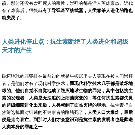
箭。那时还没有崇拜死人的宗教，崇拜的都是活人英雄豪杰。近代
有了炸弹后，很快就
有了导弹甚至核武器，人类靠杀人进化的路也
就失灵了
。
人类进化停止点：抗生素断绝了人类进化和超级
天才的产生
破坏地球的罪犯排在最前边的就是牛顿居里夫人等现在被人们崇拜
者，是他们才有了现代科学技术，
而现代科学技术几乎都是破坏地
球的。
他们自觉不自觉地成了毁灭地球生物的罪犯，
其中包括抗生
素的发现者
。
人类是无法追的上细菌突变的，等任何抗生素都失灵
的超级细菌进化出来后，人类就到了面临灭绝的境地
。抗生素把自
然筛选掉面对细菌的不健康者的路堵死了，
人类人口大爆炸，最后
便是走向衰亡。到那时人们才会意识到是抗生素的发明者也是葬送
人类本身的罪犯之一
。