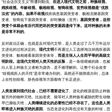
“社会达尔文主义”而遭到鞑伐。
在进入现代文明之前，种族歧视、
残疾歧视、年龄歧视、貌相歧视、智商歧视、贫穷歧视都是“优胜
汰劣”的内容。如果不歧视
残疾病患基因突变者、貌相丑陋基因突
变者、智商低下基因突变者、好吃懒做（贫穷）
基因突变者，这些
突变个体就会有后代而把坏的突变基因遗传下来。这对种族的未来
是非常不利的
。
反对政治正确，也就是反对现代文明，是人类走过了几千万年达尔
文进化的过程决定的。
现代文明
不再通过人工选择淘汰掉残疾基因
突变体、貌相难看基因突变体等，
而是主张人人生而平等的高级文
明阶段。这现代文明对人类天性的反叛
，是一条很艰难的路，也被
白人至上种族主义者称为虚伪，是不难理解的。让整个社会改变
“歧视残疾人的天性”是非常难办到的。虽然还不能彻底办到，总体
上在性别歧视、肤色歧视等方面都有了长足进步。
人类发展到现代社会，已经不需要进化了
。进化的根源是防止种族
被另外的物种灭绝。比如老虎、狼等对人类种族有威胁的野生动物
早已濒临灭绝，
人类继续进化的必要性已经不存在了。这也是人类
即将进入种族灭绝的原因
。当恐龙进化到再也没有天敌的时候，恐