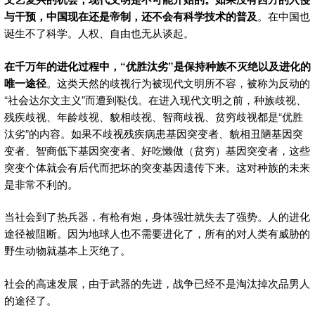
与干预，中国现在还是帝制，还不会有科学技术的普及
。在中国也
诞生不了科学。人权、自由也无从谈起。
在千万年的进化过程中，“
优胜汰劣”
是保持种族不灭绝以及进化的
唯一途径
。这类天然的歧视行为被现代文明所不容，被称为反动的
“社会达尔文主义”而遭到鞑伐。在进入现代文明之前，种族歧视、
残疾歧视、年龄歧视、貌相歧视、智商歧视、贫穷歧视都是“优胜
汰劣”的内容。如果不歧视残疾病患基因突变者、貌相丑陋基因突
变者、智商低下基因突变者、好吃懒做（贫穷）基因突变者，这些
突变个体就会有后代而把坏的突变基因遗传下来。这对种族的未来
是非常不利的。
当社会到了热兵器，有枪有炮，身体强壮就失去了强势。人的进化
途径被阻断。因为地球人也不需要进化了，所有的对人类有威胁的
野生动物就基本上灭绝了。
社会的高速发展，由于武器的先进，战争已经不是淘汰掉次品男人
的途径了。