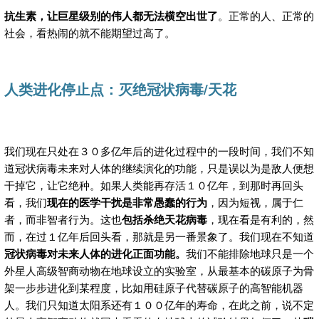
抗生素，让巨星级别的伟人都无法横空出世了
。正常的人、正常的
社会，看热闹的就不能期望过高了。
人类进化停止点：灭绝冠状病毒
/天花
我们现在只处在３０多亿年后的进化过程中的一段时间，我们不知
道冠状病毒未来对人体的继续演化的功能，只是误以为是敌人便想
干掉它，让它绝种。如果人类能再存活１０亿年，到那时再回头
看，我们
现在的医学干扰是非常愚蠢的行为
，因为短视，属于仁
者，而非智者行为。这也
包括杀绝天花病毒
，现在看是有利的，然
而，在过１亿年后回头看，那就是另一番景象了。我们现在不知道
冠状病毒对未来人体的进化正面功能
。
我们不能排除地球只是一个
外星人高级智商动物在地球设立的实验室，从最基本的碳原子为骨
架一步步进化到某程度，比如用硅原子代替碳原子的高智能机器
人。我们只知道太阳系还有１００亿年的寿命，在此之前，说不定