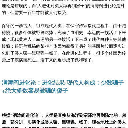
理论是错误的，而“人进化到类人猿再到猴子”的润涛阎进化论是对
的，但需要一百年才能被人们接受。
保守的一群古人，组成现代人类；在保守传宗接代过程中，由于跑
得慢，很多个体被野兽吃掉，充满了血泪史。幸运的一族活了下来
成了现代黄种人，幸运的另一些族活了下来成了现代白种人等其他
族裔；跟野兽乱搞的某些个体因为获得了另外的基因片段而逐步进
化到了类人猿—黑猩猩—猴子。在此进化过程中，很多个体因为传
染上了疾病而死亡。活下来的逐步成了猿和猴子。
润涛阎进化论：进化结果
-现代人构成：少数骗子
+绝大多数容易被骗的傻子
根据“润涛阎进化论”，人类是直接从海洋到沼泽地再到陆地的，然
后一部分进一步演化成类人猿、黑猩猩、猴子。现在地球上的类人