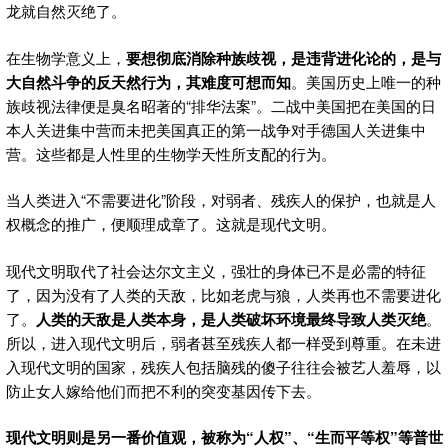
龙就自然灭绝了。
在生物学意义上，
要想彻底消除种族歧视，是违背进化论的，是与
大自然斗争的反天然行为，其难度可想而知
。美国历史上唯一的种
族歧视法律便是臭名昭著的“排华法案”。二战中美国把在美国的日
本人关进集中营而未把美国真正的第一战争对手德国人关进集中
营。这些都是人性里的生物学天性所支配的行为。
当人类进入“不需要进化”阶段，对弱者、残疾人的保护，也就是人
权概念的推广，便顺理成章了。这就是现代文明。
现代文明取代了社会达尔文主义，强壮的身体已不是必需的特征
了，因为没有了人类的天敌，比如老虎与狼，人类再也不需要进化
了。
人类的天敌是人类本身，是人类破坏环境最终导致人类灭绝
。
所以，进入现代文明后，弱者甚至残疾人都一样受到尊重。在未进
入现代文明的国家，残疾人包括脑残的傻子往往会被艺人羞辱，以
防止女人嫁给他们而把不利的突变基因传下去。
现代文明则是另一番价值观，被称为“人权”、“生而平等权”等普世