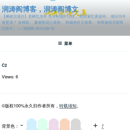
跳
润涛阎博客，润涛阎博文
至
【摊破浣溪沙】老树忆当年 冷水秋烟夕日残， 枯枝索忆雾波间。 敢问当年
内
谁更茂？ 洛神叹。 夏俯荷花心底热， 秋抛色叶玉笛寒。 有限激情无限恨，
容
已吹干。 — 润涛阎 2013-09-16
菜单
C2
Views: 6
©版权100%永久归作者所有，
转载须知
。
-
+
背景色：
⤴