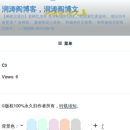
跳
润涛阎博客，润涛阎博文
至
【摊破浣溪沙】老树忆当年 冷水秋烟夕日残， 枯枝索忆雾波间。 敢问当年
内
谁更茂？ 洛神叹。 夏俯荷花心底热， 秋抛色叶玉笛寒。 有限激情无限恨，
容
已吹干。 — 润涛阎 2013-09-16
菜单
C3
Views: 6
©版权100%永久归作者所有，
转载须知
。
-
+
背景色：
⤴