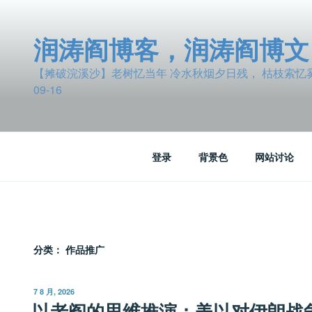
跳
至
润涛阎博客，润涛阎博文
内
容
【摊破浣溪沙】老树忆当年 冷水秋烟夕日残， 枯枝索忆雾波
09-16
登录
背景色
网站讨论
分类：
作品推广
发
7 8 月, 2026
布
以老阎的思维推演：美以对伊朗战