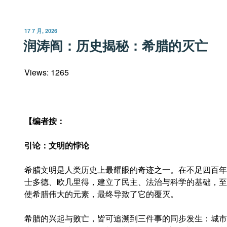
的
思
发
17 7 月, 2026
维
布
润涛阎：历史揭秘：希腊的灭亡
于
推
演：
Views: 1265
美
以
对
伊
【编者按：
朗
战
引论：文明的悖论
争
的
希腊文明是人类历史上最耀眼的奇迹之一。在不足四百年
走
士多德、欧几里得，建立了民主、法治与科学的基础，至
向”
使希腊伟大的元素，最终导致了它的覆灭。
希腊的兴起与败亡，皆可追溯到三件事的同步发生：城市