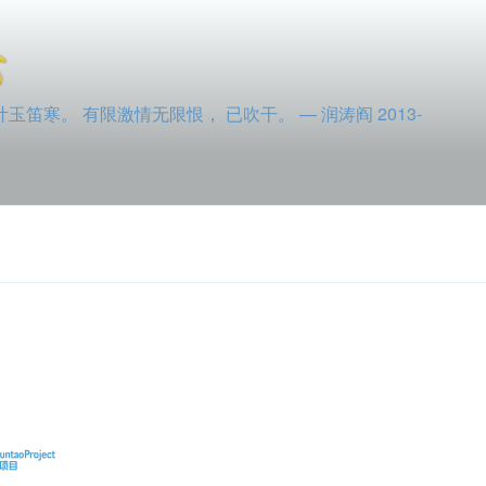
寒。 有限激情无限恨， 已吹干。 — 润涛阎 2013-