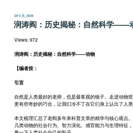
之
识
发
29 5 月, 2026
人
布
润涛阎：历史揭秘：自然科学——
于
断
事：
Views: 972
识
别
润涛阎：历史揭秘：自然科学
——动物
骗
子
【编者按：
和
骗
引言
语”
自然是人类最好的老师，也是最客观的镜子。走进动物世
更有些奇妙的巧合，让我们冷不丁在它们身上认出了人类
本文梳理汇总了老阎多年来科普文章的精华与核心观点。
几类动物的社会行为、智力演化、感官能力与生理特征，
量一下人类社会自己的影子。