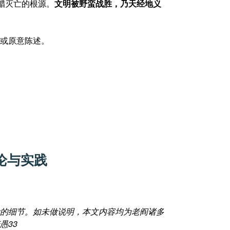
腊灭亡的根源。
文明被野蛮战胜，乃天经地义
或原意陈述。
论与实践
的细节。如未做说明，本文内容均为老阎诸多
愚
33