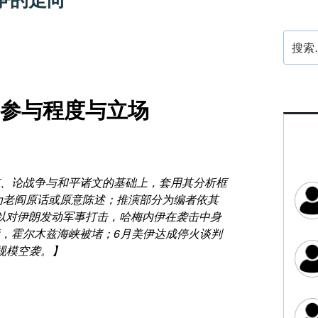
搜
索：
的参与程度与立场
、论战争与和平诸文的基础上，套用其分析框
分为老阎原话或原意陈述；推演部分为编者依其
日美以对伊朗发动军事打击，哈梅内伊在袭击中身
，霍尔木兹海峡被堵；6月美伊达成停火谈判
规模空袭。】