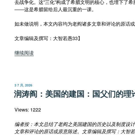
去战争化。这”三化”构成了希腊文明的核心，也埋下了希
——这是希腊留给后人最沉重的一课。
如未做说明，本文内容均为老阎诸多文章和评论的原话或
文章编辑及撰写：大智若愚33】
“润
继续阅读
涛
阎：
历
史
发
3 7 月, 2026
揭
布
润涛阎：美国的建国：国父们的理
于
秘：
希
Views: 1222
腊
的
编者按：本文总结了老阎之美国建国的历史以及制度设计
灭
文章和评论的原话或原意陈述。文章编辑及撰写：大智若
亡”