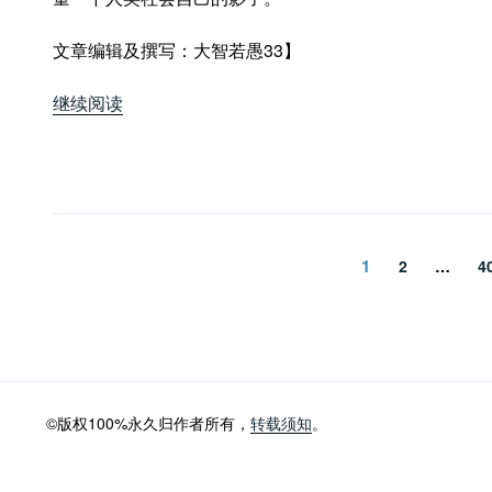
文章编辑及撰写：大智若愚33】
“润
继续阅读
涛
阎：
历
史
揭
文
秘：
页
1
页
2
…
4
自
章
然
分
科
学
页
——
动
©版权100%永久归作者所有，
转载须知
。
物”