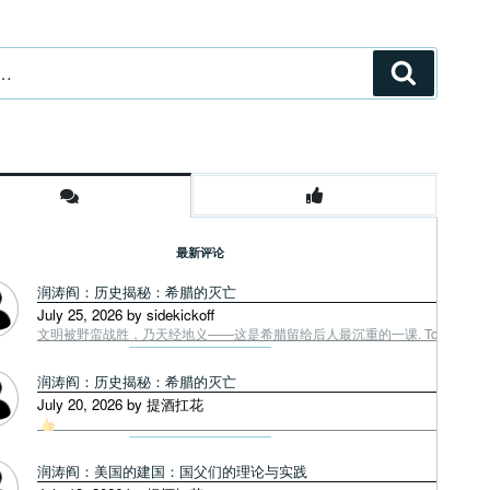
搜
索
最新评论
润涛阎：历史揭秘：希腊的灭亡
July 25, 2026 by sidekickoff
文明被野蛮战胜，乃天经地义——这是希腊留给后人最沉重的一课. Tough facts
润涛阎：历史揭秘：希腊的灭亡
July 20, 2026 by 提酒扛花
润涛阎：美国的建国：国父们的理论与实践