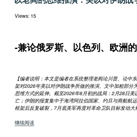
于
Views: 15
-兼论俄罗斯、以色列、欧洲
【编者说明：本文是编者在系统整理老阎论川普、论中东
架对
2026年美以对伊朗战争所做的推演。文中加粗部
思维方式的延伸。截至2026年8月初的战局：2月28
亡；伊朗的报复集中于海湾阿拉伯国家、约旦与商船航运
框架后反复破裂，7月底美军再度对革命卫队目标发动大
“以
继续阅读
老
阎