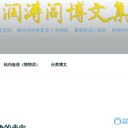
间。 敢问当年谁更茂？ 洛神叹。 夏俯荷花心底热， 秋抛色叶玉笛
站内短信（悄悄话）
分类博文
争的走向