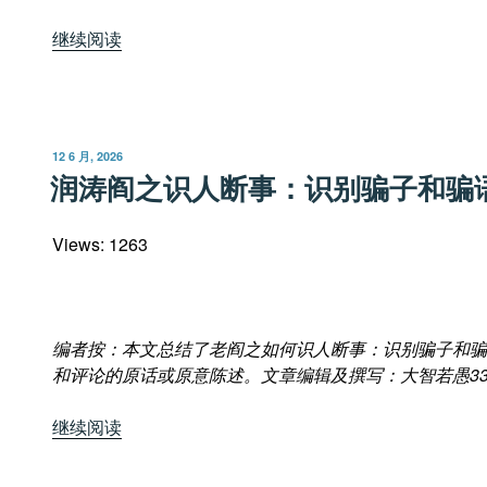
“润
继续阅读
涛
阎：
美
国
发
12 6 月, 2026
的
布
润涛阎之识人断事：识别骗子和骗
于
建
国：
Views: 1263
国
父
们
的
编者按：本文总结了老阎之如何识人断事：识别骗子和骗
理
和评论的原话或原意陈述。文章编辑及撰写：大智若愚
3
论
与
“润
继续阅读
实
涛
践”
阎