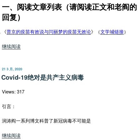
一、阅读文章列表（请阅读正文和老阎的
回复）
《
普京的疫苗有效说与闫丽梦的疫苗无效论
》（
文学城链接
）
“阎
继续阅读
文
赏
析
发
21 3 月, 2020
布
（二）：
Covid-19绝对是共产主义病毒
于
普
京
Views: 317
的
“疫
引言：
苗
润涛阎一系列博文科普了新冠病毒不可能是
有
效
“Covid-
继续阅读
说”