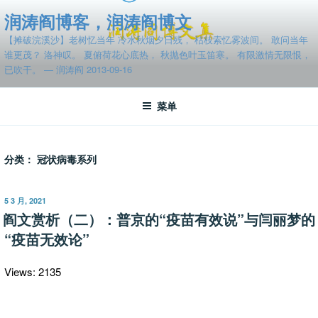
跳
润涛阎博客，润涛阎博文
至
【摊破浣溪沙】老树忆当年 冷水秋烟夕日残， 枯枝索忆雾波间。 敢问当年
内
谁更茂？ 洛神叹。 夏俯荷花心底热， 秋抛色叶玉笛寒。 有限激情无限恨，
容
已吹干。 — 润涛阎 2013-09-16
菜单
分类：
冠状病毒系列
发
5 3 月, 2021
布
阎文赏析（二）：普京的“疫苗有效说”与闫丽梦的
于
“疫苗无效论”
Views: 2135