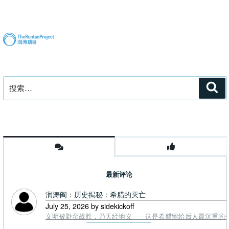
19
与
绝
闫
对
丽
是
梦
共
的
产
“疫
主
苗
搜
搜
义
无
索
索：
病
效
毒”
论””
最新评论
润涛阎：历史揭秘：希腊的灭亡
July 25, 2026 by sidekickoff
文明被野蛮战胜，乃天经地义——这是希腊留给后人最沉重的一课. To