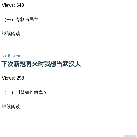
京
Views: 648
的
“疫
（一）专制与民主
苗
“中
继续阅读
有
国
效
搞
说”
民
与
发
5 4 月, 2020
布
主
下次新冠再来时我想当武汉人
闫
于
是
丽
对
梦
Views: 298
中
的
共
（一）川普如何解套？
“疫
高
苗
“下
继续阅读
官
无
次
好”
效
新
论””
冠
再