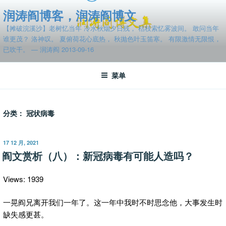
跳
润涛阎博客，润涛阎博文
至
【摊破浣溪沙】老树忆当年 冷水秋烟夕日残， 枯枝索忆雾波间。 敢问当年
内
谁更茂？ 洛神叹。 夏俯荷花心底热， 秋抛色叶玉笛寒。 有限激情无限恨，
容
已吹干。 — 润涛阎 2013-09-16
菜单
分类：
冠状病毒
发
17 12 月, 2021
布
阎文赏析（八）：新冠病毒有可能人造吗？
于
Views: 1939
一晃阎兄离开我们一年了。这一年中我时不时思念他，大事发生时
缺失感更甚。