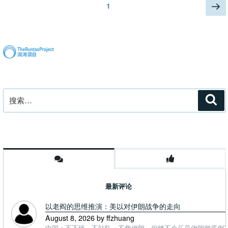
文
下
页
1
来
一
章
时
页
分
我
页
想
当
武
汉
搜
人”
搜
索
索：
最新评论
以老阎的思维推演：美以对伊朗战争的走向
August 8, 2026 by ffzhuang
中国：不下场、不站队、不救伊朗，但绝不会乐见伊朗彻底倒下。