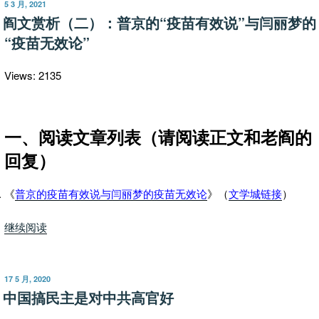
阎：
发
5 3 月, 2021
布
我
阎文赏析（二）：普京的“疫苗有效说”与闫丽梦的
于
们
“疫苗无效论”
能
和
Views: 2135
新
冠
病
一、阅读文章列表（请阅读正文和老阎的
毒
回复）
长
期
共
《
普京的疫苗有效说与闫丽梦的疫苗无效论
》（
文学城链接
）
存
吗？”
“阎
继续阅读
文
赏
析
发
17 5 月, 2020
布
（二）：
中国搞民主是对中共高官好
于
普