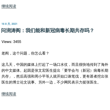
“阎
继续阅读
文
赏
析
发
16 8 月, 2021
布
（八）：
问润涛阎：我们能和新冠病毒长期共存吗？
于
新
冠
Views: 3455
病
毒
老阎，这个问题，你怎么看？
有
这几天，中国的媒体上打起了一场口水仗，而且很快地传到了海外
可
的中文媒体。起因是张文宏医生提出「要学会与（新冠）病毒长期
能
共存」，然后高强和周小平等人就开始口诛笔伐，更有甚者挖出张
人
医生的博士论文说事。另外一边，不少网民表示力挺张医生。
造
吗？”
“问
继续阅读
润
涛