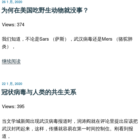
气
发
26 1 月, 2020
布
加
为何在美国吃野生动物就没事？
于
热
消
Views: 374
毒
方
我们知道，不论是Sars （萨斯），武汉病毒还是Mers （骆驼肺
法
炎），
来
“为
继续阅读
了！
何
（王
在
乐
美
宇）
发
22 1 月, 2020
布
国
冠状病毒与人类的共生关系
”
于
吃
野
Views: 395
生
动
当文学城新闻出现武汉病毒报道时，润涛阎就在评论里提出应该把
物
武汉封闭起来，这样，传播就容易在第一时间控制住。刚看到报
就
道，