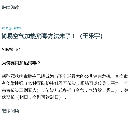
“该
继续阅读
不
该
封
发
23 2 月, 2020
布
城？”
简易空气加热消毒方法来了！（王乐宇）
于
Views: 67
为何要用加热消毒？
新型冠状病毒肺炎已经成为当下全球最大的公共健康危机。其病毒
有传染性强（15秒无防护接触即可传染，眼睛可以传染，平均一个
患者传染三到五人），传染方式多样（空气，气溶胶，粪口），潜
伏期长（14日，个别可达24日），
“简
继续阅读
易
空