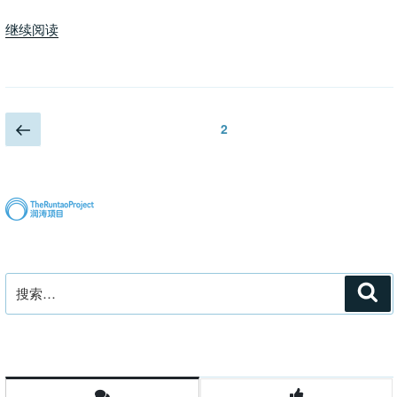
没
“冠
继续阅读
事？”
状
病
毒
与
文
上
页
2
人
一
章
类
页
分
的
页
共
生
关
系”
搜
搜
索
索：