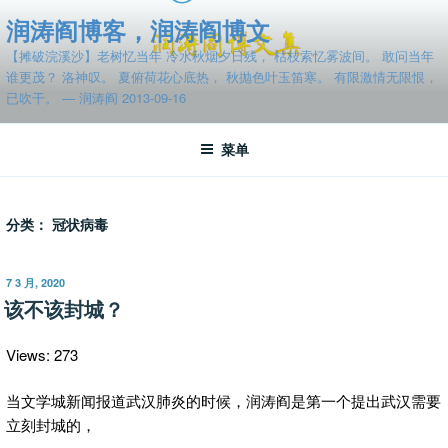
跳
润涛阎博客，润涛阎博文
至
【摊破浣溪沙】老树忆当年 冷水秋烟夕日残， 枯枝索忆雾波间。 敢问当年
内
谁更茂？ 洛神叹。 夏俯荷花心底热， 秋抛色叶玉笛寒。 有限激情无限恨，
容
已吹干。 — 润涛阎 2013-09-16
菜单
分类：
冠状病毒
发
7 3 月, 2020
布
该不该封城？
于
Views: 273
当文学城新闻报道武汉肺炎的时候，润涛阎是第一个提出武汉需要
立刻封城的，