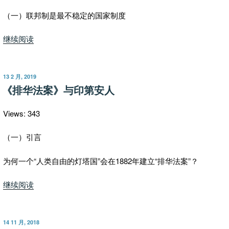
族
有
（一）联邦制是最不稳定的国家制度
如
“美
继续阅读
此
国
多
为
的
何
带
发
13 2 月, 2019
布
是
《排华法案》与印第安人
路
于
联
党”
邦
Views: 343
制
而
（一）引言
且
为何一个“人类自由的灯塔国”会在1882年建立“排华法案”？
不
以
“《排
继续阅读
基
华
督
法
教
案》
立
发
14 11 月, 2018