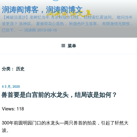
跳
润涛阎博客，润涛阎博文
至
【摊破浣溪沙】老树忆当年 冷水秋烟夕日残， 枯枝索忆雾波间。 敢问当年
内
谁更茂？ 洛神叹。 夏俯荷花心底热， 秋抛色叶玉笛寒。 有限激情无限恨，
容
已吹干。 — 润涛阎 2013-09-16
菜单
分类：
历史
发
4 3 月, 2020
布
兽首要是白宫前的水龙头，结局该是如何？
于
Views: 118
300年前圆明园门口的水龙头—两只兽首的拍卖，引起了轩然大
波。