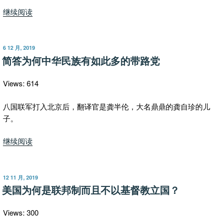
“兽
继续阅读
首
要
是
发
6 12 月, 2019
布
白
简答为何中华民族有如此多的带路党
于
宫
前
Views: 614
的
水
八国联军打入北京后，翻译官是龚半伦，大名鼎鼎的龚自珍的儿
龙
子。
头，
“简
继续阅读
结
答
局
为
该
何
是
发
12 11 月, 2019
布
中
美国为何是联邦制而且不以基督教立国？
如
于
华
何？”
民
Views: 300