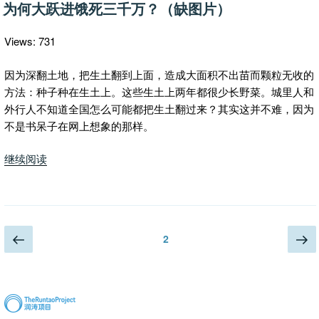
布
与
为何大跃进饿死三千万？（缺图片）
国？”
于
印
第
Views: 731
安
人”
因为深翻土地，把生土翻到上面，造成大面积不出苗而颗粒无收的
方法：种子种在生土上。这些生土上两年都很少长野菜。城里人和
外行人不知道全国怎么可能都把生土翻过来？其实这并不难，因为
不是书呆子在网上想象的那样。
“为
继续阅读
何
大
跃
进
文
上
下
页
2
饿
一
一
章
死
页
页
分
三
页
千
万？