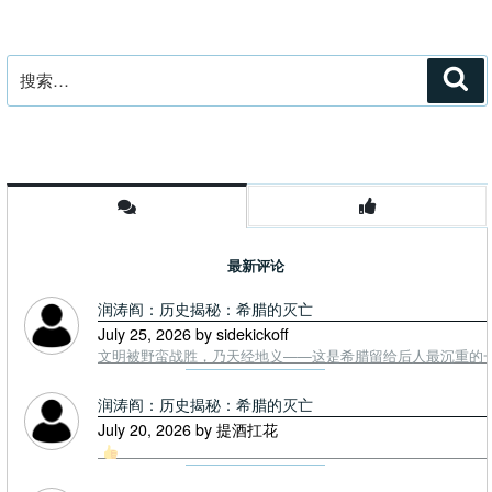
（缺
图
搜
片）”
搜
索
索：
最新评论
润涛阎：历史揭秘：希腊的灭亡
July 25, 2026 by sidekickoff
文明被野蛮战胜，乃天经地义——这是希腊留给后人最沉重的一课. To
润涛阎：历史揭秘：希腊的灭亡
July 20, 2026 by 提酒扛花