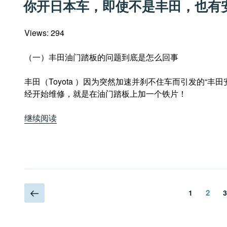
你开日本车，即使不是丰田，也有
于
偷
工
Views: 294
减
料
（一）丰田油门踏板的问题到底是怎么回事
《视
频》”
丰田（Toyota ）因为突然加速并刹不住车而引发的“
经开始维修，就是在油门踏板上加一个铁片！
“你
继续阅读
开
日
本
车，
即
文
上
使
页
页
2
1
3
一
不
章
页
是
丰