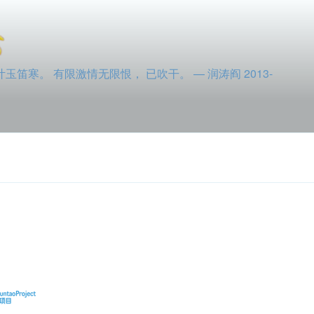
寒。 有限激情无限恨， 已吹干。 — 润涛阎 2013-