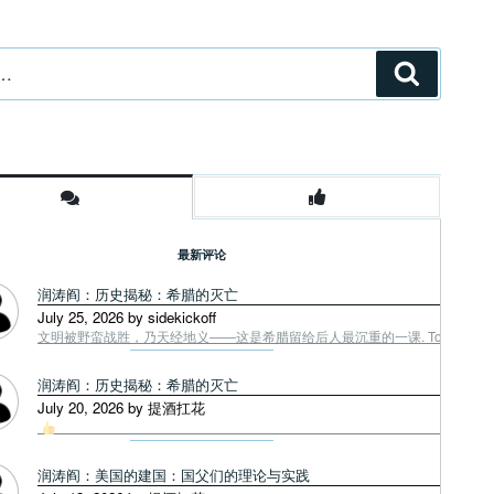
搜
索
最新评论
润涛阎：历史揭秘：希腊的灭亡
July 25, 2026 by sidekickoff
文明被野蛮战胜，乃天经地义——这是希腊留给后人最沉重的一课. Tough facts
润涛阎：历史揭秘：希腊的灭亡
July 20, 2026 by 提酒扛花
润涛阎：美国的建国：国父们的理论与实践