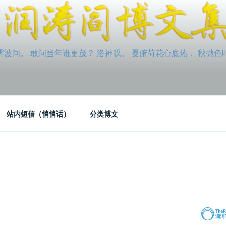
间。 敢问当年谁更茂？ 洛神叹。 夏俯荷花心底热， 秋抛色叶玉笛
站内短信（悄悄话）
分类博文