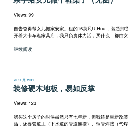
于
Views: 99
自告奋勇帮女儿搬家安家。租的16英尺U-Houl，装货
开着大卡车逛家具店，我只负责体力活，买什么，都由女
“亲
继续阅读
手
给
女
儿
发
20 11 月, 2011
做
布
装修硬木地板，易如反掌
于
个
鞋
Views: 123
架
子
我买这个房子的时候虽然只有七年新，但我还是重新改装
（无
活，还要管道工（下水道的管道连接）、铜管焊接（气焊
图）”