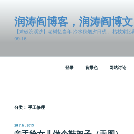
跳
至
润涛阎博客，润涛阎博文
内
容
【摊破浣溪沙】老树忆当年 冷水秋烟夕日残， 枯枝索忆雾波
09-16
登录
背景色
网站讨论
分类：
手工修理
发
28 7 月, 2013
布
亲手给女儿做个鞋架子（无图）