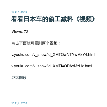
打
不
发
18 2 月, 2010
着
布
看看日本车的偷工减料《视频》
于
火？
您
Views: 72
进
来，
点击下面就可看到两个视频：
我
告
v.youku.com/v_show/id_XMTQwNTYwMzY4.html
诉
您！”
v.youku.com/v_show/id_XMTI4ODAxMzU2.html
“看
继续阅读
看
日
本
车
发
15 2 月, 2010
的
布