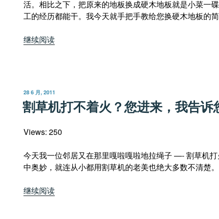
活。相比之下，把原来的地板换成硬木地板就是小菜一碟
工的经历都能干。我今天就手把手教给您换硬木地板的简
“装
继续阅读
修
硬
木
地
发
28 6 月, 2011
板，
布
割草机打不着火？您进来，我告诉
于
易
如
Views: 250
反
掌”
今天我一位邻居又在那里嘎啦嘎啦地拉绳子 —- 割草机
中奥妙，就连从小都用割草机的老美也绝大多数不清楚。
“割
继续阅读
草
机