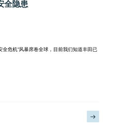
安全隐患
丰田安全危机”风暴席卷全球，目前我们知道丰田已
下
页
一
页