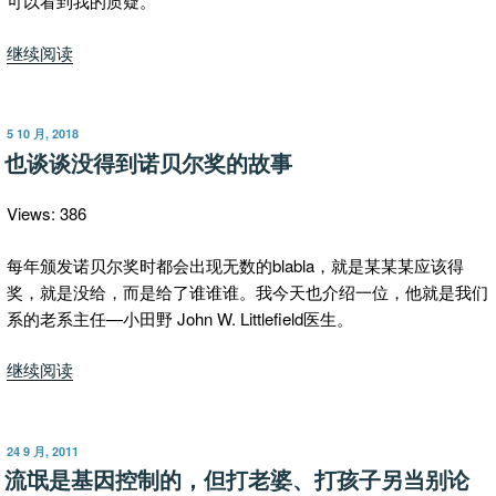
可以看到我的质疑。
“给
继续阅读
Nature
杂
志
发
5 10 月, 2018
布
的
也谈谈没得到诺贝尔奖的故事
于
信
（英
Views: 386
文
版）”
每年颁发诺贝尔奖时都会出现无数的blabla，就是某某某应该得
奖，就是没给，而是给了谁谁谁。我今天也介绍一位，他就是我们
系的老系主任—小田野 John W. Littlefield医生。
“也
继续阅读
谈
谈
没
发
24 9 月, 2011
布
得
流氓是基因控制的，但打老婆、打孩子另当别论
于