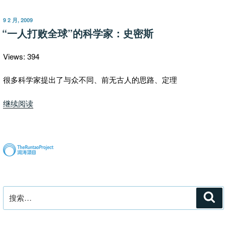
子
叹
另
服
发
9 2 月, 2009
当
布
的
“一人打败全球”的科学家：史密斯
于
别
智
论”
者
Views: 394
（三）：
根
很多科学家提出了与众不同、前无古人的思路、定理
除
““一
继续阅读
美
人
国
打
沙
败
尘
全
暴
球”
的
的
老
科
农
搜
搜
学
民
索
索：
家：
福
史
克