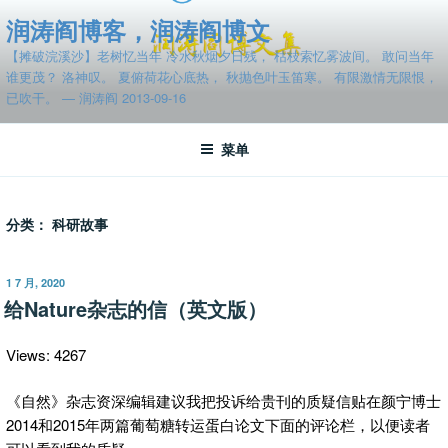
跳
润涛阎博客，润涛阎博文
至
【摊破浣溪沙】老树忆当年 冷水秋烟夕日残， 枯枝索忆雾波间。 敢问当年
内
谁更茂？ 洛神叹。 夏俯荷花心底热， 秋抛色叶玉笛寒。 有限激情无限恨，
容
已吹干。 — 润涛阎 2013-09-16
菜单
分类：
科研故事
发
1 7 月, 2020
布
给Nature杂志的信（英文版）
于
Views: 4267
《自然》杂志资深编辑建议我把投诉给贵刊的质疑信贴在颜宁博士
2014和2015年两篇葡萄糖转运蛋白论文下面的评论栏，以便读者