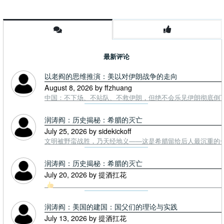
密
纳”
斯”
最新评论
以老阎的思维推演：美以对伊朗战争的走向
August 8, 2026 by ffzhuang
中国：不下场、不站队、不救伊朗，但绝不会乐见伊朗彻底倒下。
润涛阎：历史揭秘：希腊的灭亡
July 25, 2026 by sidekickoff
文明被野蛮战胜，乃天经地义——这是希腊留给后人最沉重的一课. To
润涛阎：历史揭秘：希腊的灭亡
July 20, 2026 by 提酒扛花
润涛阎：美国的建国：国父们的理论与实践
July 13, 2026 by 提酒扛花