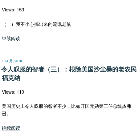
到
诺
Views: 153
贝
尔
（一）我不小心搞出来的流氓老鼠
奖
“流
继续阅读
的
氓
故
是
事”
基
发
10 4 月, 2010
布
因
令人叹服的智者（三）：根除美国沙尘暴的老农民
于
控
福克纳
制
的，
Views: 110
但
打
美国历史上令人叹服的智者不少，比如开国元勋第三任总统杰弗
老
逊。
婆、
打
“令
继续阅读
孩
人