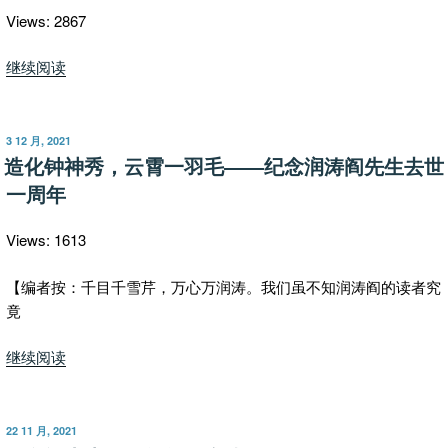
Views: 2867
“纪
继续阅读
念
阎
先
发
3 12 月, 2021
布
生：
造化钟神秀，云霄一羽毛――纪念润涛阎先生去世
于
二
一周年
周
年
Views: 1613
祭
（视
【编者按：千目千雪芹，万心万润涛。我们虽不知润涛阎的读者究
频
竟
版）”
“造
继续阅读
化
钟
神
发
22 11 月, 2021
布