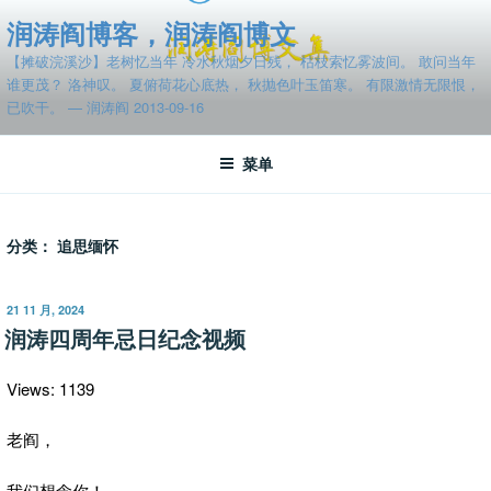
跳
润涛阎博客，润涛阎博文
至
【摊破浣溪沙】老树忆当年 冷水秋烟夕日残， 枯枝索忆雾波间。 敢问当年
内
谁更茂？ 洛神叹。 夏俯荷花心底热， 秋抛色叶玉笛寒。 有限激情无限恨，
容
已吹干。 — 润涛阎 2013-09-16
菜单
分类：
追思缅怀
发
21 11 月, 2024
布
润涛四周年忌日纪念视频
于
Views: 1139
老阎，
我们想念你！