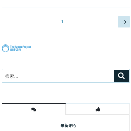
涛：
跨
时
文
下
页
1
空
一
章
众
页
分
生
页
冥
思
录”
搜
搜
索
索：
最新评论