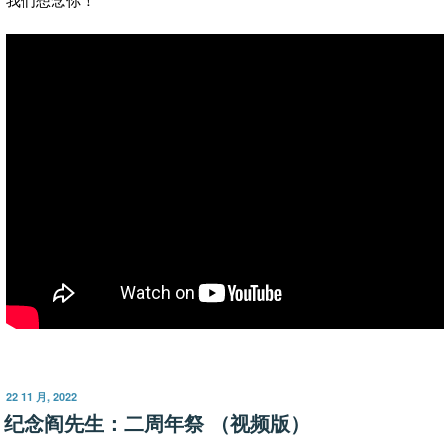
发
22 11 月, 2022
布
纪念阎先生：二周年祭 （视频版）
于