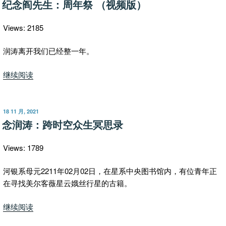
秀，
纪念阎先生：周年祭 （视频版）
于
云
霄
Views: 2185
一
羽
润涛离开我们已经整一年。
毛
“纪
继续阅读
――
念
纪
阎
念
先
润
发
18 11 月, 2021
布
生：
念润涛：跨时空众生冥思录
涛
于
周
阎
年
先
Views: 1789
祭
生
（视
河银系母元2211年02月02日，在星系中央图书馆内，有位青年正
去
频
在寻找美尔客薇星云娥丝行星的古籍。
世
版）”
一
“念
继续阅读
周
润
年”