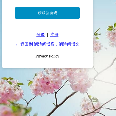
登录
|
注册
← 返回到 润涛阎博客，润涛阎博文
Privacy Policy