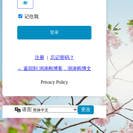
记住我
注册
|
忘记密码？
← 返回到 润涛阎博客，润涛阎博文
Privacy Policy
语言