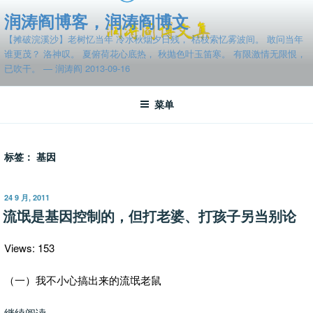
跳
润涛阎博客，润涛阎博文
至
【摊破浣溪沙】老树忆当年 冷水秋烟夕日残， 枯枝索忆雾波间。 敢问当年
内
谁更茂？ 洛神叹。 夏俯荷花心底热， 秋抛色叶玉笛寒。 有限激情无限恨，
容
已吹干。 — 润涛阎 2013-09-16
菜单
标签：
基因
发
24 9 月, 2011
布
流氓是基因控制的，但打老婆、打孩子另当别论
于
Views: 153
（一）我不小心搞出来的流氓老鼠
“流
继续阅读