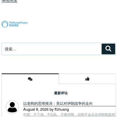
氓
是
基
因
控
制
的，
搜
搜
但
索
索：
打
老
婆、
打
孩
子
最新评论
另
当
以老阎的思维推演：美以对伊朗战争的走向
别
August 8, 2026 by ffzhuang
论”
中国：不下场、不站队、不救伊朗，但绝不会乐见伊朗彻底倒下。