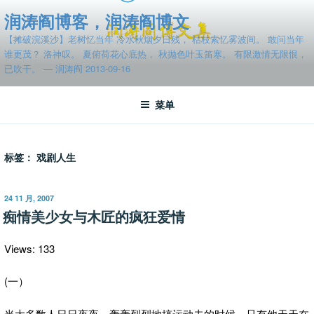
跳
润涛阎博客，润涛阎博文
至
【摊破浣溪沙】老树忆当年 冷水秋烟夕日残， 枯枝索忆雾波间。 敢问当年
内
谁更茂？ 洛神叹。 夏俯荷花心底热， 秋抛色叶玉笛寒。 有限激情无限恨，
容
已吹干。 — 润涛阎 2013-09-16
菜单
标签：
戏剧人生
发
24 11 月, 2007
布
痴情美少女与木匠的疯狂爱情
于
Views: 133
(一）
当大多数人日日夜夜、轰轰烈烈地搞运动去的时候，只有他天天在