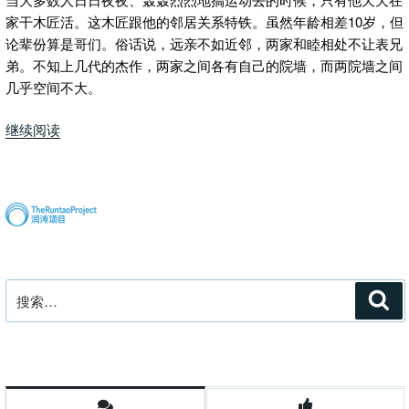
家干木匠活。这木匠跟他的邻居关系特铁。虽然年龄相差10岁，但
论辈份算是哥们。俗话说，远亲不如近邻，两家和睦相处不让表兄
弟。不知上几代的杰作，两家之间各有自己的院墙，而两院墙之间
几乎空间不大。
“痴
继续阅读
情
美
少
女
与
木
匠
搜
搜
的
索
索：
疯
狂
爱
情”