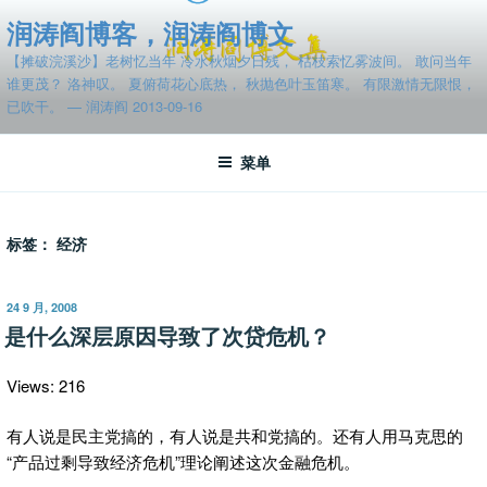
跳
润涛阎博客，润涛阎博文
至
【摊破浣溪沙】老树忆当年 冷水秋烟夕日残， 枯枝索忆雾波间。 敢问当年
内
谁更茂？ 洛神叹。 夏俯荷花心底热， 秋抛色叶玉笛寒。 有限激情无限恨，
容
已吹干。 — 润涛阎 2013-09-16
菜单
标签：
经济
发
24 9 月, 2008
布
是什么深层原因导致了次贷危机？
于
Views: 216
有人说是民主党搞的，有人说是共和党搞的。还有人用马克思的
“产品过剩导致经济危机”理论阐述这次金融危机。