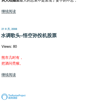
“酒
继续阅读
后
四
侃
发
21 9 月, 2008
布
男
水调歌头–悟空孙投机股票
于
女
关
Views: 80
系
到
熊市几时有，
底
把酒问秃猴。
是
“水
继续阅读
咋
调
回
歌
事”
头
–
悟