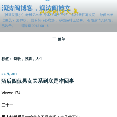
跳
润涛阎博客，润涛阎博文
至
【摊破浣溪沙】老树忆当年 冷水秋烟夕日残， 枯枝索忆雾波间。 敢问当年
内
谁更茂？ 洛神叹。 夏俯荷花心底热， 秋抛色叶玉笛寒。 有限激情无限恨，
容
已吹干。 — 润涛阎 2013-09-16
菜单
标签：
诗歌，股票，人生
发
5 6 月, 2011
布
酒后四侃男女关系到底是咋回事
于
Views: 174
三十一
男人结婚后
最大的悲哀不是发现了妻子的不忠，