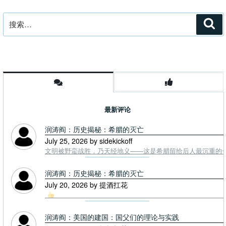
空
孙
搜
搜
投
索
索：
机
股
票”
最新评论
润涛阎：历史揭秘：希腊的灭亡
July 25, 2026 by sidekickoff
文明被野蛮战胜，乃天经地义——这是希腊留给后人最沉重的一课. To
润涛阎：历史揭秘：希腊的灭亡
July 20, 2026 by 提酒扛花
润涛阎：美国的建国：国父们的理论与实践