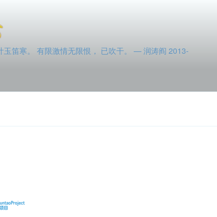
寒。 有限激情无限恨， 已吹干。 — 润涛阎 2013-