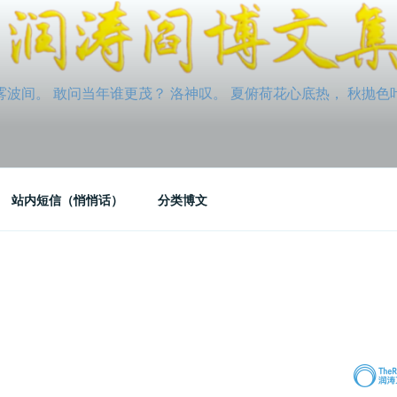
间。 敢问当年谁更茂？ 洛神叹。 夏俯荷花心底热， 秋抛色叶玉笛
站内短信（悄悄话）
分类博文