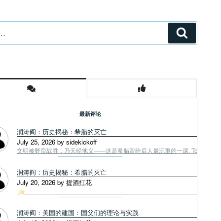
搜
索
最新评论
润涛阎：历史揭秘：希腊的灭亡
July 25, 2026 by sidekickoff
文明被野蛮战胜，乃天经地义——这是希腊留给后人最沉重的一课. Tough facts
润涛阎：历史揭秘：希腊的灭亡
July 20, 2026 by 提酒扛花
润涛阎：美国的建国：国父们的理论与实践