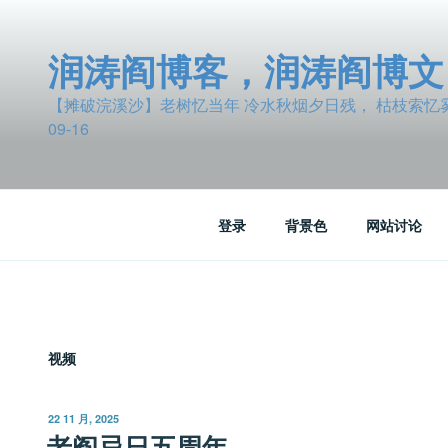
跳
至
润涛阎博客，润涛阎博文
内
容
【摊破浣溪沙】老树忆当年 冷水秋烟夕日残， 枯枝索忆雾波
09-16
登录
背景色
网站讨论
视频
发
22 11 月, 2025
布
老阎忌日五周年