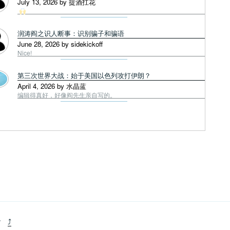
July 13, 2026 by 提酒扛花
润涛阎之识人断事：识别骗子和骗语
June 28, 2026 by sidekickoff
Nice!
第三次世界大战：始于美国以色列攻打伊朗？
April 4, 2026 by 水晶蓝
编辑得真好，好像阎先生亲自写的。
+
⤴