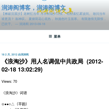
跳
润涛阎博客，润涛阎博文
至
【摊破浣溪沙】老树忆当年 冷水秋烟夕日残， 枯枝索忆雾波间。 敢问当年
内
谁更茂？ 洛神叹。 夏俯荷花心底热， 秋抛色叶玉笛寒。 有限激情无限恨，
容
已吹干。 — 润涛阎 2013-09-16
菜单
发
18 2 月, 2012
由
润涛阎
布
《浪淘沙》用人名调侃中共政局 (2012-
于
02-18 13:02:29)
Views: 70
《浪淘沙》词谱
⊙
●●○
△
（平韵）