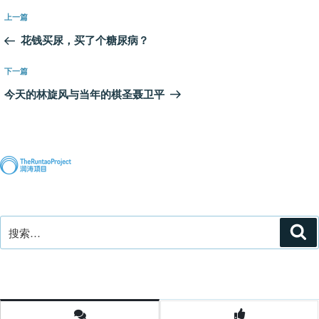
文
上
上一篇
章
一
花钱买尿，买了个糖尿病？
导
篇
航
文
下
下一篇
章
一
今天的林旋风与当年的棋圣聂卫平
篇
文
章
搜
搜
索
索：