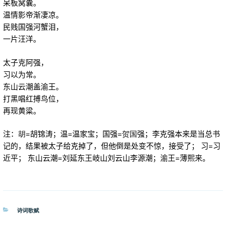
呆板窝囊。
温情影帝渐凄凉。
民贱国强河蟹泪，
一片汪洋。
太子克阿强，
习以为常。
东山云潮盖渝王。
打黑唱红搏鸟位，
再现黄粱。
注：
胡=
胡锦涛；温=温家宝；国强
=贺国
强；李克强本来是当总书
记的，结果被太子给克掉了，但他倒是处变不惊，接受了
； 习
=
习
近平； 东山云潮
=
刘延东王岐山刘云山李源潮；渝王
=
薄熙来。
分
诗词歌赋
类