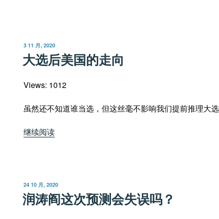
选
落
幕”
发
3 11 月, 2020
布
大选后美国的走向
于
Views: 1012
虽然还不知道谁当选，但这丝毫不影响我们提前推理大选
“大
继续阅读
选
后
美
国
发
24 10 月, 2020
的
布
润涛阎这次预测会失误吗？
于
走
向”