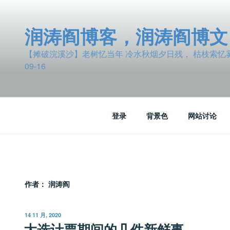
跳
至
润涛阎博客，润涛阎博文
内
容
【摊破浣溪沙】老树忆当年 冷水秋烟夕日残， 枯枝索忆雾波
09-16
登录
背景色
网站讨论
作者：
润涛阎
发
14 11 月, 2020
布
大选计票期间的几件新鲜事