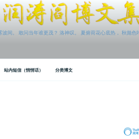
间。 敢问当年谁更茂？ 洛神叹。 夏俯荷花心底热， 秋抛色叶玉笛
站内短信（悄悄话）
分类博文