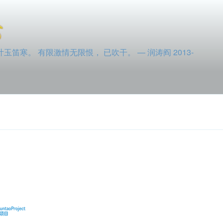
寒。 有限激情无限恨， 已吹干。 — 润涛阎 2013-