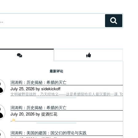
搜
索
最新评论
润涛阎：历史揭秘：希腊的灭亡
July 25, 2026 by sidekickoff
文明被野蛮战胜，乃天经地义——这是希腊留给后人最沉重的一课. Tough facts
润涛阎：历史揭秘：希腊的灭亡
July 20, 2026 by 提酒扛花
润涛阎：美国的建国：国父们的理论与实践