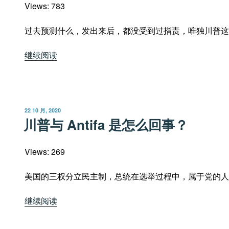
Views: 783
过去预测什么，发出来后，都没受到过指责，唯独川普这
“润
继续阅读
涛
阎
这
次
发
22 10 月, 2020
预
布
川普与 Antifa 是怎么回事？
于
测
会
Views: 269
失
误
美国的三权分立民主制，总统在选举过程中，属于党的人
吗？”
“川
继续阅读
普
与