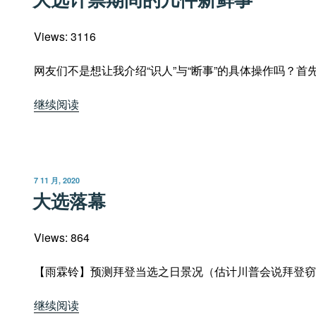
于
Views: 3116
网友们不是想让我介绍“识人”与“断事”的具体操作吗？首
“大
继续阅读
选
计
票
期
发
7 11 月, 2020
间
布
大选落幕
于
的
几
Views: 864
件
新
【雨霖铃】预测拜登当选之日景况（估计川普会说拜登窃国）
鲜
事”
“大
继续阅读