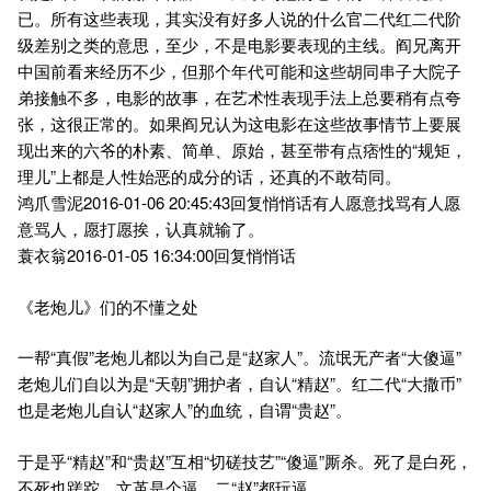
已。所有这些表现，其实没有好多人说的什么官二代红二代阶
级差别之类的意思，至少，不是电影要表现的主线。阎兄离开
中国前看来经历不少，但那个年代可能和这些胡同串子大院子
弟接触不多，电影的故事，在艺术性表现手法上总要稍有点夸
张，这很正常的。如果阎兄认为这电影在这些故事情节上要展
现出来的六爷的朴素、简单、原始，甚至带有点痞性的“规矩，
理儿”上都是人性始恶的成分的话，还真的不敢苟同。
鸿爪雪泥2016-01-06 20:45:43回复悄悄话有人愿意找骂有人愿
意骂人，愿打愿挨，认真就输了。
蓑衣翁2016-01-05 16:34:00回复悄悄话
《老炮儿》们的不懂之处
一帮“真假”老炮儿都以为自己是“赵家人”。流氓无产者“大傻逼”
老炮儿们自以为是“天朝”拥护者，自认“精赵”。红二代“大撒币”
也是老炮儿自认“赵家人”的血统，自谓“贵赵”。
于是乎“精赵”和“贵赵”互相“切磋技艺”“傻逼”厮杀。死了是白死，
不死也蹉跎，文革是个逼，二“赵”都玩逼。