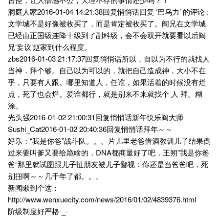
洞庭人家2016-01-04 14:21:38回复悄悄话回复 ‘巴乌力’ 的评论 :
文学城不是好像被收买了，而是肯定被收买了。阎兄在文学城
已经由正国级连降十级到了副科级，会不会双开就要看以后阎
兄‘妄议’赵家到什么程度。
zbs2016-01-03 21:17:37回复悄悄话所以，自以为不行的就找人
当神，拜个够。自己以为可以的，就把自己造成神，大小不在
乎，只要有人跟。哪里知道人，任谁，如果活着的时候没有烂
点，死了也会烂。爱谁都行，就是别来不来就找个 人 拜。糊
涂。
光头强2016-01-02 21:00:31回复悄悄话新年快乐阎大师
Sushi_Cat2016-01-02 20:40:36回复悄悄话拜年～～
好乐：“我是你爸”战斗队。。。片儿里老爸借酒教训儿子结果倒
过来要叫爹又要给跪啥的，DNA都商量好了吧，王朔”我是你爸
爸“那里就试图跟儿子扯朋友被儿子鄙视：你还是当爸爸吧，死
别扭啊～～几千年了都。。。
新闻瞅到个这：
http://www.wenxuecity.com/news/2016/01/02/4839376.html
阶级制度好严格-_-