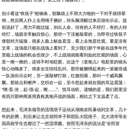
别小看这“铁筷子”粗钢条，朝脑袋上不用大力啪的一下对手就得晕
倒，然后两人扑上去用绳子捆好，待头脑清醒过来后游街示众。提
前说好了，用力不能过猛，别出人命。但有的人不经打，有的人特
经打，场面非常触目惊心。那些一下没被敲晕的，当即夺过铁筷子
便朝对方猛揍，很多人脸上献血直流，看上去煞是壮观。要是没有
文革，这场面只能在战场上看到了。至少我们那个年龄在战争年代
里能上战场的机会也很少，不上战场就能看到如此壮观的场面，心
里一揪一揪的，还得不时地眨眼。比这个《老炮儿》电影里的镜头
惊心动魄多了。很多女生哇哇乱叫。那些被捆绑起来的一派被排成
一队游街示众时，另一派敲锣打鼓，红旗招展，那叫一个威风飘
飘。那鼓点和镲声，交织在一起，至今想起来就在我的耳边震荡：
“噌-泵-沧，起-强-起，嚓……”。悦耳动听。遗憾的是，我们那里没
有四川那种两派用真枪真炮开战的场面，相比之下太温柔了点。
想起来，毛泽东领导的流氓痞子运动从湖南农民暴动到文革，几十
年的折腾，到后来让北京胡同串子和部队大院痞子、北大清华等全
国高校学生也都过了一把流氓瘾。按照毛泽东的说法是“全民皆