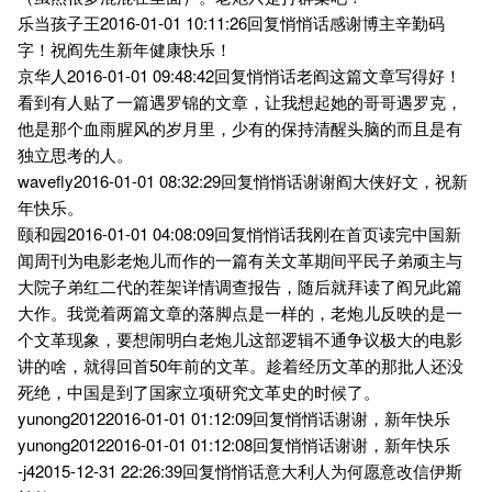
乐当孩子王2016-01-01 10:11:26回复悄悄话感谢博主辛勤码
字！祝阎先生新年健康快乐！
京华人2016-01-01 09:48:42回复悄悄话老阎这篇文章写得好！
看到有人贴了一篇遇罗锦的文章，让我想起她的哥哥遇罗克，
他是那个血雨腥风的岁月里，少有的保持清醒头脑的而且是有
独立思考的人。
wavefly2016-01-01 08:32:29回复悄悄话谢谢阎大侠好文，祝新
年快乐。
颐和园2016-01-01 04:08:09回复悄悄话我刚在首页读完中国新
闻周刊为电影老炮儿而作的一篇有关文革期间平民子弟顽主与
大院子弟红二代的茬架详情调查报告，随后就拜读了阎兄此篇
大作。我觉着两篇文章的落脚点是一样的，老炮儿反映的是一
个文革现象，要想闹明白老炮儿这部逻辑不通争议极大的电影
讲的啥，就得回首50年前的文革。趁着经历文革的那批人还没
死绝，中国是到了国家立项研究文革史的时候了。
yunong20122016-01-01 01:12:09回复悄悄话谢谢，新年快乐
yunong20122016-01-01 01:12:08回复悄悄话谢谢，新年快乐
-j42015-12-31 22:26:39回复悄悄话意大利人为何愿意改信伊斯