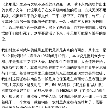
《老炮儿》里还有欠钱不还茬架论输赢一说。毛泽东思想培养出来
的表现了文革一代流氓痞子在文革期间茬架的理由、方式无所不用
其极。根据聂卫平的文章交代，三平（聂卫平、习近平、刘平）在
文革时也跟另一派流氓痞子们茬架。一次，他们三人被对方包围
了，聂卫平和习近平跑得快，留下了两条命，而刘平没跑成，被流
氓痞子们给打死了。刘平要是活了下来，今天极可能是习近平的幕
僚。
我们村文革时武斗的腥风血雨我见识最离奇的有两次。其中之一是
“5-12 捆绑事件”（发生在1967年5月12日）。本来说是批判刘少奇
邓小平走资本主义道路大会。我们学生在最前排。大会还没开始，
两派就打起来了。就像润涛阎在前文里介绍的伊斯兰世界里逊尼派
与什叶派、基督教世界里天主教派与东正教派都说对方是异教徒，
我们村这两派都认为自己一派是真心保卫毛主席而对方是表面上保
卫毛主席实际上是反对毛主席。5418战斗队（“我是你爸”战斗队）
提前就准备好了动手的战术安排，而1452战斗队（“你是我儿”战斗
队）那天傻了，没准备，空手入场。5418战斗队两人一组：一个拿
着绳子，一个拿着一截粗钢条（农村里家家都有煤球炉子，需要一
根粗钢条制成的“火筷子”从上往下捅煤球）。