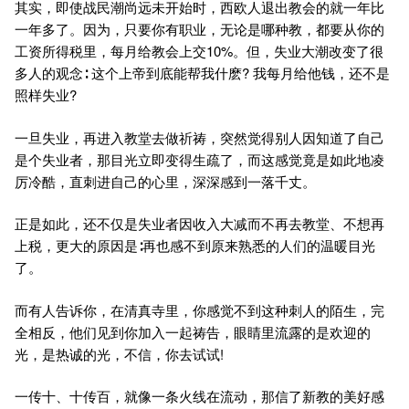
其实，即使战民潮尚远未开始时，西欧人退出教会的就一年比
一年多了。因为，只要你有职业，无论是哪种教，都要从你的
工资所得税里，每月给教会上交10%。但，失业大潮改变了很
多人的观念∶ 这个上帝到底能帮我什麽? 我每月给他钱，还不是
照样失业?
一旦失业，再进入教堂去做祈祷，突然觉得别人因知道了自己
是个失业者，那目光立即变得生疏了，而这感觉竟是如此地凌
厉冷酷，直刺进自己的心里，深深感到一落千丈。
正是如此，还不仅是失业者因收入大减而不再去教堂、不想再
上税，更大的原因是∶再也感不到原来熟悉的人们的温暖目光
了。
而有人告诉你，在清真寺里，你感觉不到这种刺人的陌生，完
全相反，他们见到你加入一起祷告，眼睛里流露的是欢迎的
光，是热诚的光，不信，你去试试!
一传十、十传百，就像一条火线在流动，那信了新教的美好感