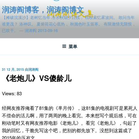
跳
润涛阎博客，润涛阎博文
至
【摊破浣溪沙】老树忆当年 冷水秋烟夕日残， 枯枝索忆雾波间。 敢问当年
内
谁更茂？ 洛神叹。 夏俯荷花心底热， 秋抛色叶玉笛寒。 有限激情无限恨，
容
已吹干。 — 润涛阎 2013-09-16
菜单
发
31 12 月, 2015
由
润涛阎
布
《老炮儿》VS傻龄儿
于
Views: 83
经网友推荐俺看了81集的《芈月传》，这81集的电视剧可是累死人
不偿命的活儿啊，用了两周的晚上看完。本来想写个观后感，可在
刚动笔时又有网友推荐电影《老炮儿》。看完《老炮儿》，勾起了
我的回忆，干脆先写这个吧，把别的都先放下。没想到这篇成了
2015年的压岁文。