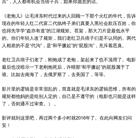
兵”，人人都有机会当痞子兵，如果你愿意的话。
《老炮儿》让毛泽东时代过来的人回顾一下那个火红的年代，告诉
现在的年轻人红二代富二代纨绔子弟们真要入黑社会欺压百姓，你
也得先学学“盗亦有道”的江湖规矩。茬架，那大刀片是最低水平
的。你们年轻人改了规矩，我们老红卫兵痞子们是不认同的。两代
人相差的不是“代沟”，是“和平撅起”的“屁股沟”，充斥着恶臭。
老红卫兵痞子们老了，刚炮成了老炮，架起来了也不顶用了。电影
最后也没暗示一下老刚炮死后，许晴那“和平撅起”的屁股属于了
谁。比如去南海了，去俄罗斯了，去美国了，等等。
影片里的逻辑是非常混乱的，简直就是毛泽东的逻辑思维，所有的
规矩都他妈的是给别人定的，自己是不遵守的（电影也只能是这样
了，否则通不过审查。） 。
影评就到这里吧，再过两个多小时就2016年了。在此向网友们问
安！