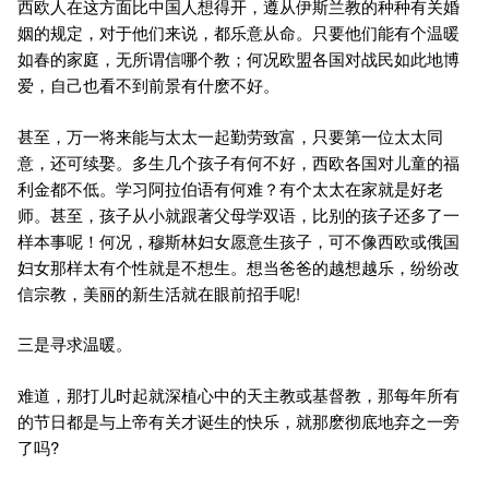
西欧人在这方面比中国人想得开，遵从伊斯兰教的种种有关婚
姻的规定，对于他们来说，都乐意从命。只要他们能有个温暖
如春的家庭，无所谓信哪个教；何况欧盟各国对战民如此地博
爱，自己也看不到前景有什麽不好。
甚至，万一将来能与太太一起勤劳致富，只要第一位太太同
意，还可续娶。多生几个孩子有何不好，西欧各国对儿童的福
利金都不低。学习阿拉伯语有何难？有个太太在家就是好老
师。甚至，孩子从小就跟著父母学双语，比别的孩子还多了一
样本事呢！何况，穆斯林妇女愿意生孩子，可不像西欧或俄国
妇女那样太有个性就是不想生。想当爸爸的越想越乐，纷纷改
信宗教，美丽的新生活就在眼前招手呢!
三是寻求温暖。
难道，那打儿时起就深植心中的天主教或基督教，那每年所有
的节日都是与上帝有关才诞生的快乐，就那麽彻底地弃之一旁
了吗?