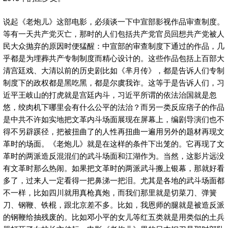
说起《老炮儿》这部电影，必须谈一下中宣部影视作品审查制度。
等有一天共产党灭亡，那时的人们包括共产党官员回想共产党被人
民大众抛弃的原因时便猛醒：中宣部的审查制度下通过的作品，几
乎都是为埋葬共产专制制度而精心设计的。这些作品包括上百部大
清宫廷戏、大清以前的历史剧比如《芈月传》，都是告诉人们专制
制度下的政权都是黑吃黑，都是尔虞我诈。这等于是告诉人们，习
近平王岐山的打虎就是宫廷内斗，习近平所谓的依法治国就是忽
悠，绞肉机下哪里会有什么公平的法治？而另一类反应痞子的作品
是中共不许如实地把文革内斗场面展现在屏幕上，编剧导演们也不
得不另辟蹊径，把被扭曲了的人性再扭曲一遍用另外的题材再现文
革时的场面。《老炮儿》就是在这样的条件下出笼的。它再现了文
革时的两派造反混混们的武斗场面和江湖作为。当然，这影片远没
有文革时那么热闹。如果把文革时的两派武斗搬上银幕，那就好看
多了，过来人一定看得一把鼻涕一把泪。尤其是各地的武斗场面都
不一样，比如四川就用真枪真炮，而我们那里就是切菜刀、弹簧
刀、钢鞭、铁棍，跟北京差不多。比如，我恩师的腿就是被造反派
的钢鞭给抽残废的。比如邓小平的女儿等红五类就是用类似的土兵