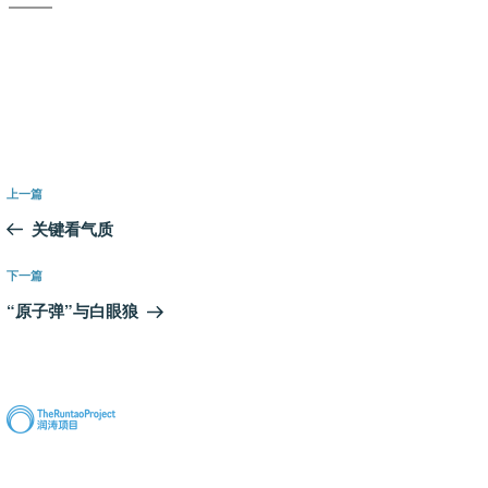
文
上
上一篇
章
一
关键看气质
导
篇
航
文
下
下一篇
章
一
“原子弹”与白眼狼
篇
文
章