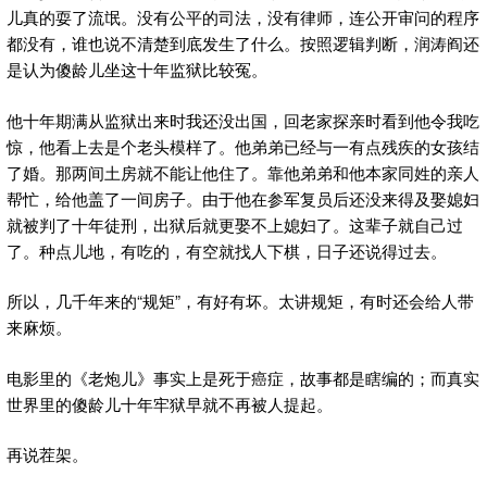
儿真的耍了流氓。没有公平的司法，没有律师，连公开审问的程序
都没有，谁也说不清楚到底发生了什么。按照逻辑判断，润涛阎还
是认为傻龄儿坐这十年监狱比较冤。
他十年期满从监狱出来时我还没出国，回老家探亲时看到他令我吃
惊，他看上去是个老头模样了。他弟弟已经与一有点残疾的女孩结
了婚。那两间土房就不能让他住了。靠他弟弟和他本家同姓的亲人
帮忙，给他盖了一间房子。由于他在参军复员后还没来得及娶媳妇
就被判了十年徒刑，出狱后就更娶不上媳妇了。这辈子就自己过
了。种点儿地，有吃的，有空就找人下棋，日子还说得过去。
所以，几千年来的“规矩”，有好有坏。太讲规矩，有时还会给人带
来麻烦。
电影里的《老炮儿》事实上是死于癌症，故事都是瞎编的；而真实
世界里的傻龄儿十年牢狱早就不再被人提起。
再说茬架。