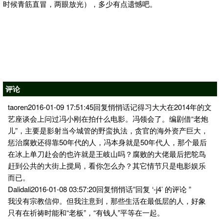
时候青筋直冒，两眼放光），多少有点遗憾吧。
评论
taoren2016-01-09 17:51:45回复悄悄话记得习大大在2014年的文
艺座谈会上问过冯小刚在拍什么电影。冯领会了。编剧借“老炮
儿”，主要是影射当今城管的野蛮执法，贪官的海外资产巨大，
惩治腐败还得靠50年代的人，冯本身就是50年代人，那个最后
在冰上单刀赴会的也许就是王岐山吗？腐败的大佬最后把鸵鸟
赶到公共的大街上搅局，看你怎么办？其它情节只是电影娱乐
而已。
Dalidali2016-01-08 03:57:20回复悄悄话”回复 ‘-j4’ 的评论 ”
我没有宗教信仰。但我注意到，那些生活在最低层的人，好象
只有在祈祷时能和“老板”，“有钱人”平等在一起。