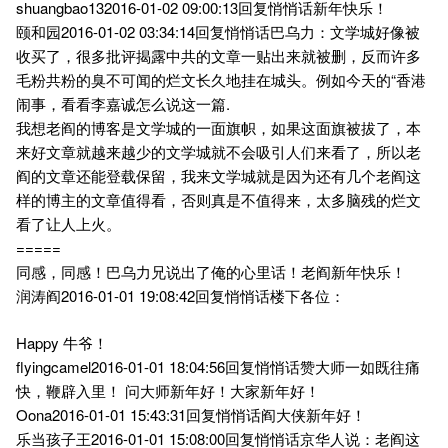
shuangbao132016-01-02 09:00:13回复悄悄话新年快乐！
颐和园2016-01-02 03:34:14回复悄悄话巴乌力：文学城好像被
收买了，很多批评揭露中共的文章一贴出来就被删，反而许多
毛粉共粉的臭不可闻的烂文长久地挂在城头。例如今天的“香港
闹事，看看李嘉诚怎么说这一篇.
我想老阎的博客是文学城的一面旗帜，如果这面旗被拔了，本
来好文章就越来越少的文学城就不会吸引人们来看了，所以老
阎的文章还能登载保留，我来文学城就是因为还有几个老阎这
样的博主的文章值得看，否则真是不值得来，太多脑残的烂文
看了让人上火。
=====
同感，同感！巴乌力兄说出了俺的心里话！老阎新年快乐！
润涛阎2016-01-01 19:08:42回复悄悄话楼下各位：
Happy 牛爷！
flyingcamel2016-01-01 18:04:56回复悄悄话赞大师一如既往痛
快，鞭辟入里！ 问大师新年好！大家新年好！
Oona2016-01-01 15:43:31回复悄悄话阎大侠新年好！
乐当孩子王2016-01-01 15:08:00回复悄悄话京华人说：老阎这