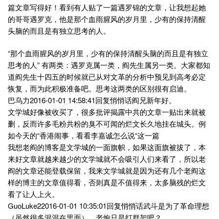
篇文章写得好！看到有人贴了一篇遇罗锦的文章，让我想起她
的哥哥遇罗克，他是那个血雨腥风的岁月里，少有的保持清醒
头脑的而且是有独立思考的人。
“那个血雨腥风的岁月里，少有的保持清醒头脑的而且是有独立
思考的人” 有两类：遇罗克属一类，阎先生属另一类。大家都知
道阎先生十四五的时候就已从对文革的分析中预见到高考必定
恢复，而为此积极准备吧。思考这两类的区别很有启迪。
巴乌力2016-01-01 14:58:41回复悄悄话阎兄新年好。
文学城好像被收买了，很多批评揭露中共的文章一贴出来就被
删，反而许多毛粉共粉的臭不可闻的烂文长久地挂在城头。例
如今天的“香港闹事，看看李嘉诚怎么说“这一篇
我想老阎的博客是文学城的一面旗帜，如果这面旗被拔了，本
来好文章就越来越少的文学城就不会吸引人们来看了，所以老
阎的文章还能登载保留，我来文学城就是因为还有几个老阎这
样的博主的文章值得看，否则真是不值得来，太多脑残的烂文
看了让人上火。
GuoLuke22016-01-01 10:35:01回复悄悄话武斗是为了革命理想
（虽然很多混混在里面）。老炮只是打群架吧？