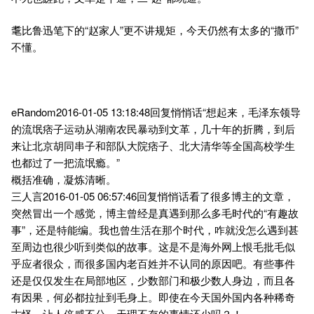
耄比鲁迅笔下的“赵家人”更不讲规矩，今天仍然有太多的“撒币”
不懂。
eRandom2016-01-05 13:18:48回复悄悄话“想起来，毛泽东领导
的流氓痞子运动从湖南农民暴动到文革，几十年的折腾，到后
来让北京胡同串子和部队大院痞子、北大清华等全国高校学生
也都过了一把流氓瘾。”
概括准确，凝炼清晰。
三人言2016-01-05 06:57:46回复悄悄话看了很多博主的文章，
突然冒出一个感觉，博主曾经是真遇到那么多毛时代的“有趣故
事”，还是特能编。我也曾生活在那个时代，咋就没怎么遇到甚
至周边也很少听到类似的故事。这是不是海外网上恨毛批毛似
乎应者很众，而很多国内老百姓并不认同的原因吧。有些事件
还是仅仅发生在局部地区，少数部门和极少数人身边，而且各
有因果，何必都拉扯到毛身上。即使在今天国外国内各种稀奇
古怪，让人倍感不公，天理不存的事情还少吗？！