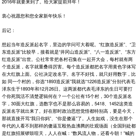
2016年就要来到了。给大家提前拜年！
衷心祝愿您和您全家新年快乐！
后记：
想起当年造反派起名字，里边的学问可大着呢。“红旗造反派”、“卫
东造反派”比较早，接着就是“井冈山造反派”、“八一造反派”、“东方
红造反派”出世。公社常常把各村召集在一起开大会，每村就有两
个造反派，名字就重叠得厉害。每个造反派都把名字用黄色字体写
在大红旗上面。公社决定改名字。名字不好找，就只好用数字，比
如 同一个村的，你选“1893造反派”我就选“1226造反派”分别代表毛
泽东生于1893年和12月26日。这两派都代表毛泽东的生日可要打
个你死我活不清楚逻辑何在？一个公社有15个村，30个造反派名
字，30面大红旗，选数字也不是那么容易的，5418、1452这类造
反派名字就出来了。好在那时政治思想觉悟都特别高，要是今天，
那就直接开骂“我日你妈”、“你是傻逼”了。人生如戏，没生在那个
年代的人看不到那样的傻逼互殴热血沸腾的壮观场面（全国到处都
是红旗招展锣鼓喧天，人人在喊：“数风流人物，还看今朝！”喊的