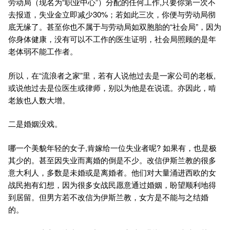
劳动局（现名为“职业中心”）分配的任何工作,只要你第一次不
去报道，失业金立即减少30%；若如此三次，你便与劳动局彻
底无缘了。甚至你也不属于与劳动局如双胞胎的“社会局”，因为
你身体健康，没有可以不工作的医生证明，社会局照顾的是年
老体弱不能工作者。
所以，在“流浪者之家”里，若有人说他过去是一家公司的老板,
或说他过去是位医生或律师，别以为他是在说谎。亦因此，啃
老族也人数大增。
二是婚姻没戏。
哪一个美貌年轻的女子,肯嫁给一位失业者呢? 如果有，也是极
其少的。甚至因失业而离婚的倒是不少。改信伊斯兰教的很多
意大利人，多数是未婚或是离婚者。他们对大量涌进西欧的女
战民抱有幻想，因为很多女战民愿意通过婚姻，盼望顺利地得
到居留。但男方若不改信为伊斯兰教，女方是不能与之结婚
的。