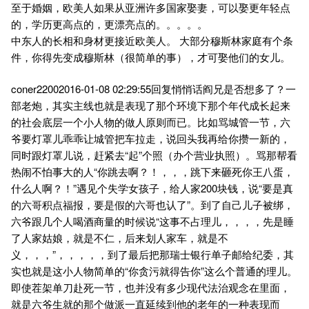
至于婚姻，欧美人如果从亚洲许多国家娶妻，可以娶更年轻点
的，学历更高点的，更漂亮点的。。。。。
中东人的长相和身材更接近欧美人。 大部分穆斯林家庭有个条
件，你得先变成穆斯林（很简单的事），才可娶他们的女儿。
coner22002016-01-08 02:29:55回复悄悄话阎兄是否想多了？一
部老炮，其实主线也就是表现了那个环境下那个年代成长起来
的社会底层一个小人物的做人原则而已。比如骂城管一节，六
爷要灯罩儿乖乖让城管把车拉走，说回头我再给你攒一新的，
同时跟灯罩儿说，赶紧去“起”个照（办个营业执照）。骂那帮看
热闹不怕事大的人“你跳去啊？！，，，跳下来砸死你王八蛋，
什么人啊？！”遇见个失学女孩子，给人家200块钱，说“要是真
的六哥积点福报，要是假的六哥也认了”。到了自己儿子被绑，
六爷跟几个人喝酒商量的时候说“这事不占理儿，，，，先是睡
了人家姑娘，就是不仁，后来划人家车，就是不
义，，，”，，，，，到了最后把那瑞士银行单子邮给纪委，其
实也就是这小人物简单的“你贪污就得告你”这么个普通的理儿。
即使茬架单刀赴死一节，也并没有多少现代法治观念在里面，
就是六爷生就的那个做派一直延续到他的老年的一种表现而