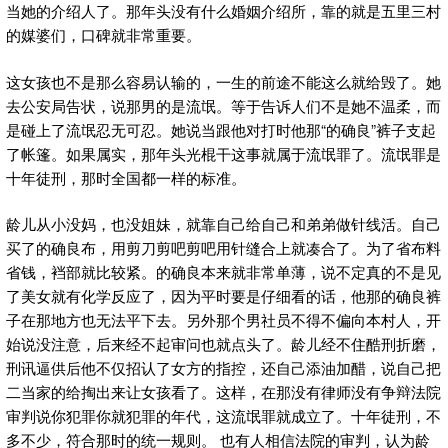
当她的介绍人了。那年头没有什么婚姻介绍所，靠的就是五里三村
的媒婆们，口碑就非常重要。
这女孩也不是那么容易认输的，一生的前途不能这么就给毁了。她
去公安局告状，说那男的是流氓。等于告诉人们不是她不温柔，而
是碰上了流氓忍无可忍。她说当跟他对打时他那“的确良”裤子支起
了帐篷。如果属实，那年头光棍干这事就属于流氓罪了。流氓罪是
十年徒刑，那时全国都一样的标准。
龄儿从小没妈，也没姐妹，就靠自己给自己和弟弟做针线活。自己
买了的确良布，用剪刀剪吧剪吧用针缝合上就凑合了。为了省布料
省钱，裆部就比较紧。的确良本来就非常单薄，说不定真的不是见
了美女就有化学反应了，因为平时要是仔细看的话，他那的确良裤
子在那地方也无法平下去。另外那个男社员不得不偏向本村人，开
始说没注意，后来经不起审问也就点头了。龄儿经不住酷刑折磨，
刑讯逼供后他不仅招认了女方的指控，还自己添油加醋，说自己把
二当家的给掏出来让女孩看了。这样，在那没有律师没有争辩法院
审判说你犯罪你就犯罪的年代，这流氓罪就成立了。十年徒刑，不
多不少，符合那时的统一规则。 也有人相信法院的审判，认为龄