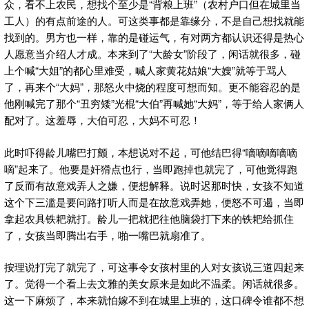
众，看不上农民，想找个至少是“背粮上班”（农村户口但在城里当
工人）的有点前途的人。可这类事都是靠缘分，不是自己想找就能
找到的。男方也一样，靠的是碰运气，有对两方都认识还得是热心
人愿意当介绍人才成。本来到了“大龄女”阶段了，闲话就很多，碰
上个喊“大姐”的都心里难受，喊人家黄花姑娘“大嫂”就等于骂人
了，再来个“大妈”，那怒火中烧的程度可想而知。更不能容忍的是
他刚喊完了那个“丑穷矮”光棍“大伯”再喊她“大妈”，等于给人家俩人
配对了。这羞辱，大伯可忍，大妈不可忍！
此时吓得龄儿嘴巴打颤，本想说对不起，可他结巴得“嘀嘀嘀嘀嘀
嘀”起来了。他要是奸猾点也行，当即跑掉也就完了，可他觉得跑
了反而有故意戏弄人之嫌，便想解释。说时迟那时快，女孩不知道
这个下三滥是要问路打听人而是在故意戏弄她，便怒不可遏，当即
拿起农具铁耙就打。龄儿一把就把往他脑袋打下来的铁耙给抓住
了，女孩当即腾出右手，啪一嘴巴就扇准了。
按理说打完了就完了，可这事令女孩村里的人对女孩说三道四起来
了。觉得一个看上去文雅的美女原来是如此不温柔。闲话就很多。
这一下麻烦了，本来就怕嫁不到在城里上班的，这口碑令谁都不想