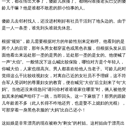
一天，都在传出大事了，傻龄儿挨揍了。都纳闷谁揍老实巴交的傻
龄儿干嘛？他是谁都不敢惹的胆小怕事的人。
傻龄儿去邻村找人，还没进村刚好有社员干活到了地头边的。由于
是一人一条垄，谁先到头谁就先休息。
根据“规矩”，龄儿需要根据对方的年龄性别来定称呼。他看到的是
两个人的后背，那年头男女都穿蓝色或黑色衣服，但根据头发从后
面他看出来远处那一垄的是男的，近处那一垄的是女的。他便喊了
一声“大伯”。一般情况下这么喊比较保险，哪怕对方是个年轻人，
你喊大伯，人家也很高兴。男人都喜欢给他人当老子。可龄儿此时
觉得这么干比较歧视妇女，对离自己近的女社员不予理睬，这不符
合军人受训时的尊重妇女的教育，便在喊完“大伯”后立刻来了句“大
妈”。当他还没来得急问“请问你村谁谁谁家住哪里”时，俩人被他突
如其来的喊声给吓了一跳，当即回头。这一下麻烦了！那男的跟龄
儿年龄差不多（此人长得不咋地还穷，也是娶不上媳妇的光棍），
可那穿着一身黑色衣服的“大妈”比自己还小！
这姑娘是非常漂亮的现在被称为“剩女”的村姑。这村姑由于漂亮出