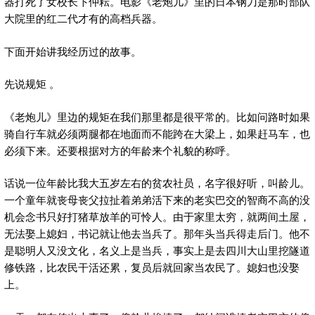
器打死了女校长卞仲耘。电影《老炮儿》里的日本钢刀是那时部队
大院里的红二代才有的高档兵器。
下面开始讲我经历过的故事。
先说规矩 。
《老炮儿》里边的规矩在我们那里都是很平常的。比如问路时如果
骑自行车就必须两腿都在地面而不能跨在大梁上，如果赶马车，也
必须下来。还要根据对方的年龄来个礼貌的称呼。
话说一位年龄比我大五岁左右的贫农社员，名字很好听，叫龄儿。
一个童年就丧母丧父拉扯着弟弟活下来的老实巴交的智商不高的没
机会念书只好打猪草放羊的可怜人。由于家里太穷，就两间土屋，
无法娶上媳妇，书记就让他去当兵了。那年头当兵得走后门。他不
是聪明人又没文化，名义上是当兵，事实上是去四川大山里挖隧道
修铁路，比农民干活还累，复员后就回家当农民了。媳妇也没娶
上。