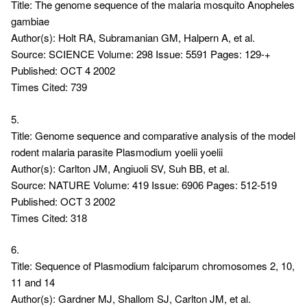
Title: The genome sequence of the malaria mosquito Anopheles
gambiae
Author(s): Holt RA, Subramanian GM, Halpern A, et al.
Source: SCIENCE Volume: 298 Issue: 5591 Pages: 129-+
Published: OCT 4 2002
Times Cited: 739
5.
Title: Genome sequence and comparative analysis of the model
rodent malaria parasite Plasmodium yoelii yoelii
Author(s): Carlton JM, Angiuoli SV, Suh BB, et al.
Source: NATURE Volume: 419 Issue: 6906 Pages: 512-519
Published: OCT 3 2002
Times Cited: 318
6.
Title: Sequence of Plasmodium falciparum chromosomes 2, 10,
11 and 14
Author(s): Gardner MJ, Shallom SJ, Carlton JM, et al.