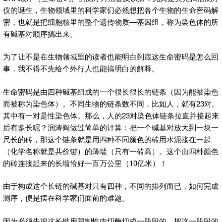
仪的诞生，生物领域里的科学家们必然想把各个生物的生命密码解
密，也就是把细胞核里的整个遗传物质—基因组，称为染色体的所
有碱基对顺序搞出来。
为了让不是在生物领域里的读者也能明白到底这生命密码是怎么回
事，我不得不先给个外行人也能搞明白的解释。
生命密码是由四种碱基组成的一个很长很长的链条（因为能被染色
而被称为染色体）。不同生物的链条数不同，比如人，就有23对。
其中有一对是性染色体。那么，人的23对染色体链条拉直并接起来
后有多长呢？润涛阎做过简单的计算：把一个碱基对放大到一块一
尺长的砖，那这个链条就是用四种不同颜色的砖用水泥接在一起
（化学名称就是共价键）的薄墙（只有一砖高）。这个由四种颜色
的砖连接起来的长墙恰好一百万公里（10亿米）！
由于构成这个长链的碱基对只有四种，不同的排列而已，如何完成
测序，便是摆在科学家们面前的难题。
因为必须先把这长链用限制性内切酶切成一段段的，把这一段段的