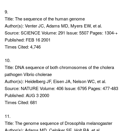
9.
Title: The sequence of the human genome
Author(s): Venter JC, Adams MD, Myers EW, et al.
Source: SCIENCE Volume: 291 Issue: 5507 Pages: 1304-+
Published: FEB 16 2001
Times Cited: 4,746
10.
Title: DNA sequence of both chromosomes of the cholera
pathogen Vibrio cholerae
Author(s): Heidelberg JF, Eisen JA, Nelson WC, et al.
Source: NATURE Volume: 406 Issue: 6795 Pages: 477-483
Published: AUG 3 2000
Times Cited: 681
11.
Title: The genome sequence of Drosophila melanogaster
Author(s): Adams MD, Celniker SE, Holt RA, et al.