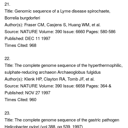
21.
Title: Genomic sequence of a Lyme disease spirochaete,
Borrelia burgdorferi
Author(s): Fraser CM, Casjens S, Huang WM, et al.
Source: NATURE Volume: 390 Issue: 6660 Pages: 580-586
Published: DEC 11 1997
Times Cited: 968
22.
Title: The complete genome sequence of the hyperthermophilic,
sulphate-reducing archaeon Archaeoglobus fulgidus
Author(s): Klenk HP, Clayton RA, Tomb JF, et al.
Source: NATURE Volume: 390 Issue: 6658 Pages: 364-&
Published: NOV 27 1997
Times Cited: 960
23.
Title: The complete genome sequence of the gastric pathogen
Helicobacter pylori (vol 388, pg 539, 1997)