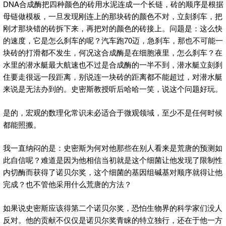
DNA合成酶把四种颜色的砖用水泥连成一个长链，砖的顺序是根据
母链做模板，一旦发现刚连上的那块砖的颜色不对，立刻刹车，把
刚才那块错的砖拆下来，再把对的颜色的砖接上。问题是：这么快
的速度，它是怎么刹车的呢？汽车跑70迈，急刹车，那也不可能一
块砖的打滑都不发生，何况这合成酶是在细胞液里，怎么刹车？在
水里的潜水艇最大航速也不过是合成酶的一半不到，潜水艇立刻刹
住要走很远一段距离，别说连一块砖的距离都不能超过，对潜水艇
来说是无法办到的。史密斯教授听后哈哈一笑，说这个问题好玩。
是的，宏观的数理化常识未必适合于微观领域，至少不是任何时候
都能照搬。
我一直纳闷的是：史密斯为何对他那些在别人看来是荒唐的预测如
此自信呢？难道是因为他相信当初就是这个细菌让他发现了限制性
内切酶而获得了诺贝尔奖，这个细菌的基因组碱基对顺序就得让他
完成？也不管他采用什么荒唐的方法？
如果说史密斯应该得第二个诺贝尔奖，恐怕生物界的科学家们没人
反对。他的贡献不仅仅是诺贝尔奖青睐的特立独行，还在于他一方