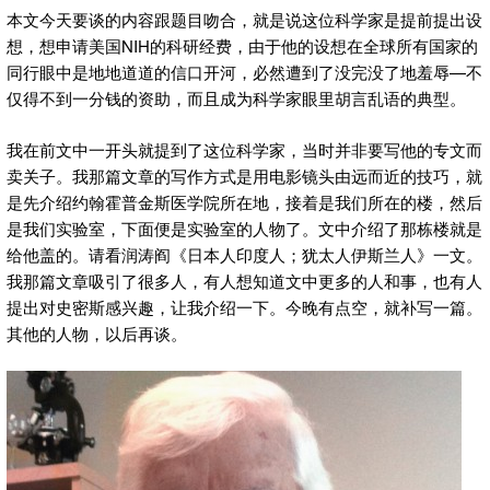
本文今天要谈的内容跟题目吻合，就是说这位科学家是提前提出设
想，想申请美国NIH的科研经费，由于他的设想在全球所有国家的
同行眼中是地地道道的信口开河，必然遭到了没完没了地羞辱—不
仅得不到一分钱的资助，而且成为科学家眼里胡言乱语的典型。
我在前文中一开头就提到了这位科学家，当时并非要写他的专文而
卖关子。我那篇文章的写作方式是用电影镜头由远而近的技巧，就
是先介绍约翰霍普金斯医学院所在地，接着是我们所在的楼，然后
是我们实验室，下面便是实验室的人物了。文中介绍了那栋楼就是
给他盖的。请看润涛阎《日本人印度人；犹太人伊斯兰人》一文。
我那篇文章吸引了很多人，有人想知道文中更多的人和事，也有人
提出对史密斯感兴趣，让我介绍一下。今晚有点空，就补写一篇。
其他的人物，以后再谈。