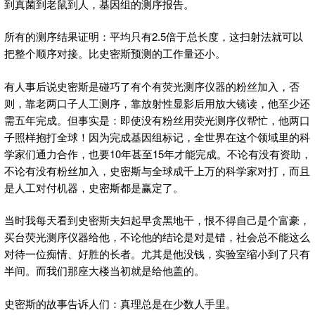
到真菌到老鼠到人，基因组的测序报告。
所有的测序结果证明：平均只有2.5倍于总长度，这扫射法就可以
把整个顺序对接。比史密斯预测的工作量还小。
有人事后说史密斯是碰巧了有个有荧光测序仪器的粉丝加入，否
则，靠老两口子人工测序，靠放射性显影后用放大镜读，他至少还
需五年完成。但事实是：即使没有粉丝用荧光测序仪帮忙，他两口
子照样抱打全球！因为完成基因组标记，全世界在这个领域里的科
学家们通力合作，也要10年甚至15年才能完成。不论有没有资助，
不论有没有粉丝加入，史密斯与全球成千上万的科学家对打，而且
是人工对付机器，史密斯都是赢定了。
当时我每天看到史密斯夫妇起早贪黑地干，恨不得自己是个富豪，
买台荧光测序仪器给他，不论他的结论是对是错，社会总不能这么
对待一位痴情、好胜的长者。尤其是他没钱，实验室缩小到了只有
半间。而我们那座大楼当初就是给他盖的。
史密斯的故事告诉人们：真理总是在少数人手里。