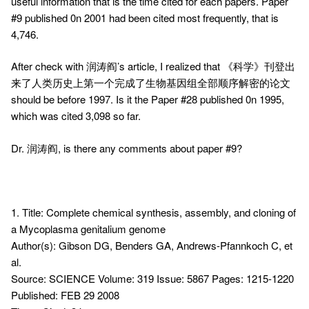
useful information that is the time cited for each papers. Paper
#9 published 0n 2001 had been cited most frequently, that is
4,746.
After check with 润涛阎’s article, I realized that 《科学》刊登出
来了人类历史上第一个完成了生物基因组全部顺序解密的论文
should be before 1997. Is it the Paper #28 published 0n 1995,
which was cited 3,098 so far.
Dr. 润涛阎, is there any comments about paper #9?
1. Title: Complete chemical synthesis, assembly, and cloning of
a Mycoplasma genitalium genome
Author(s): Gibson DG, Benders GA, Andrews-Pfannkoch C, et
al.
Source: SCIENCE Volume: 319 Issue: 5867 Pages: 1215-1220
Published: FEB 29 2008