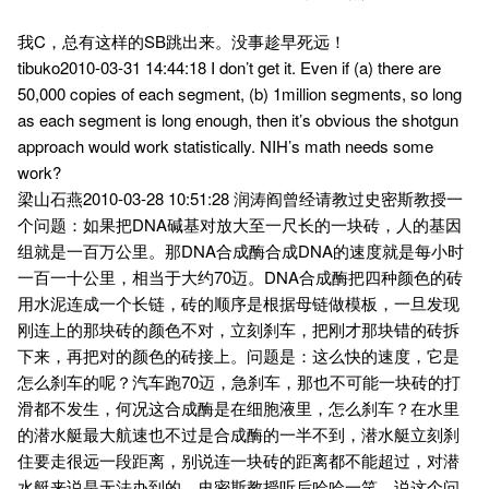
我C，总有这样的SB跳出来。没事趁早死远！
tibuko2010-03-31 14:44:18 I don’t get it. Even if (a) there are
50,000 copies of each segment, (b) 1million segments, so long
as each segment is long enough, then it’s obvious the shotgun
approach would work statistically. NIH’s math needs some
work?
梁山石燕2010-03-28 10:51:28 润涛阎曾经请教过史密斯教授一
个问题：如果把DNA碱基对放大至一尺长的一块砖，人的基因
组就是一百万公里。那DNA合成酶合成DNA的速度就是每小时
一百一十公里，相当于大约70迈。DNA合成酶把四种颜色的砖
用水泥连成一个长链，砖的顺序是根据母链做模板，一旦发现
刚连上的那块砖的颜色不对，立刻刹车，把刚才那块错的砖拆
下来，再把对的颜色的砖接上。问题是：这么快的速度，它是
怎么刹车的呢？汽车跑70迈，急刹车，那也不可能一块砖的打
滑都不发生，何况这合成酶是在细胞液里，怎么刹车？在水里
的潜水艇最大航速也不过是合成酶的一半不到，潜水艇立刻刹
住要走很远一段距离，别说连一块砖的距离都不能超过，对潜
水艇来说是无法办到的。史密斯教授听后哈哈一笑，说这个问