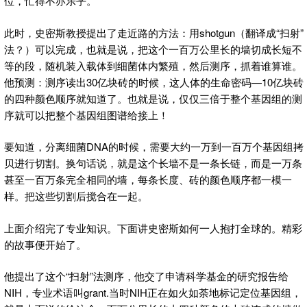
位，忙得不亦乐乎。
此时，史密斯教授提出了走近路的方法：用shotgun（翻译成“扫射”
法？）可以完成，也就是说，把这个一百万公里长的墙切成长短不
等的段，随机装入载体到细菌体内繁殖，然后测序，抓着谁算谁。
他预测：测序读出30亿块砖的时候，这人体的生命密码—10亿块砖
的四种颜色顺序就知道了。也就是说，仅仅三倍于整个基因组的测
序就可以把整个基因组图谱给接上！
要知道，分离细菌DNA的时候，需要大约一万到一百万个基因组拷
贝进行切割。换句话说，就是这个长墙不是一条长链，而是一万条
甚至一百万条完全相同的墙，每条长度、砖的颜色顺序都一模一
样。把这些切割后搅合在一起。
上面介绍完了专业知识。下面讲史密斯如何一人抱打全球的。精彩
的故事便开始了。
他提出了这个“扫射”法测序，他交了申请科学基金的研究报告给
NIH，专业术语叫grant.当时NIH正在如火如荼地标记定位基因组，