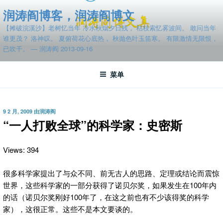
跳
润涛阎博客，润涛阎博文
至
【摊破浣溪沙】老树忆当年 冷水秋烟夕日残， 枯枝索忆雾波间。 敢问当年
内
谁更茂？ 洛神叹。 夏俯荷花心底热， 秋抛色叶玉笛寒。 有限激情无限恨，
容
已吹干。 — 润涛阎 2013-09-16
菜单
发
9 2 月, 2009
由
润涛阎
布
“一人打败全球”的科学家：史密斯
于
Views: 394
很多科学家提出了与众不同、前无古人的思路、定理
或结论而震惊
世界，这些科学家的一部分获得了诺贝尔奖，如果发生在100年内
的话（诺贝尔奖刚好100年了，在这之前也有不少该得奖的科学
家），这很正常。这些不是本文要谈的。