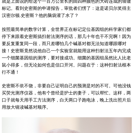
就是上面说的给这个一百万公里长的由四种颜色的大砖连成的墙做
标记。看到史密斯的申请报告，审批者们愣了：这是诺贝尔奖得主
汉密尔顿.史密斯？他的脑袋灌了水了？
按照最简单的数学计算，全世界正在标记定位基因组的科学家们都
停下来跟着史密斯搞扫射法测序的话，那几十年也干不完啊！因为
要反复重复同一段，而只差哪怕几个碱基对都无法知道哪跟哪对
接！史密斯竟然说他自己一个实验室就能用这种扫射法五年内完成
一个细菌基因组的测序，要对接成功。细菌的基因组虽然比人比老
鼠小得多，但无论如何也是信口开河。问题在于：这种扫射法根本
行不通！
史密斯不依不饶，非要自己证明自己的预测是对的不可。可他没钱
买荧光测序仪器，他有个曾经是护士的妻子，可以帮忙。这样，两
口子就每天用手工方法测序，白天两口子跑电泳，晚上洗出照片后
用放大镜读碱基对顺序。