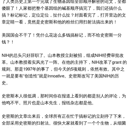
了人类历史上第一个完成了生物基因组全部顺序解密的论文，全都
傻眼了！人家都把整个基因组的碱基顺序搞完了，我们还搞什么
搞？标记标记，定位定位，扯什么扯？封面看完了，打开里边的文
章定睛一看，竟然是史密斯和他的粉丝们用扫射法搞出来的！
美国国会不干了！凭什么花这么多钱搞标记，而不给史密斯一分
钱？！
NIH的总头只好辞职了。山本教授立刻被招，组成NIH经费审批改
革。山本教授着实风光了一阵。在他的主持下，NIH改革了grant 的
规则。那是1997年的事了，但今天的5项规则，依然有效。其中之
一就是要有“创造性”就是Innoative。史密斯改写了美国NIH的历
史。
史密斯本人很低调，那时间你在报道上看到的都是别人的评论，为
他鸣不平。照片也是山本先生，报纸杂志都是他。
史密斯的文章出来后，全球所有正在忙于搞标记的立刻停了下来，
全部采用史密斯的扫射法。很快大家就看到了一个个生物，从细菌