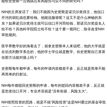
能给史密斯一点钱搞点有风险但与众不同的研究吗？
NIH的主席发话了：我们不能因为史密斯是诺贝尔奖得主，他信口
开河的胡乱搞也要给钱。他能说服谁呢？这又不是什么神秘的东
东？如果诺贝尔奖得主就可以信口开河而给钱，那诺贝尔奖提名人
给不给？其他科学院院士给不给？这个要一视同仁，除非改变NIH
审批规则。
医学界数学好的海着去了，就拿史密斯本人来说吧，他的大学就是
在伯克利数学系念的，他的学士学位就是数学。你史密斯自己算算
你那方法能对接上吗？
史密斯每年都申请，每年的申请内容都差不多，反正就是简单不能
再简单的扫射法。
NIH每年都驳回史密斯的申请，每年的驳回内容都差不多，反正就
是您老信口开河，专业术语就是“没有依据，风险太大”。
NIH按照投资的思路，就是不搞“风险投资”这是NIH通过的基金审批