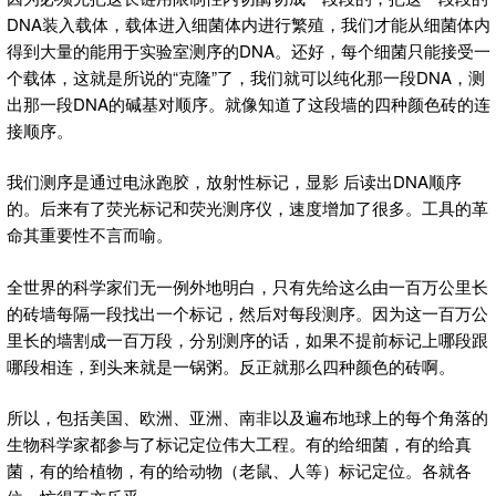
DNA装入载体，载体进入细菌体内进行繁殖，我们才能从细菌体内
得到大量的能用于实验室测序的DNA。还好，每个细菌只能接受一
个载体，这就是所说的“克隆”了，我们就可以纯化那一段DNA，测
出那一段DNA的碱基对顺序。就像知道了这段墙的四种颜色砖的连
接顺序。
我们测序是通过电泳跑胶，放射性标记，显影 后读出DNA顺序
的。后来有了荧光标记和荧光测序仪，速度增加了很多。工具的革
命其重要性不言而喻。
全世界的科学家们无一例外地明白，只有先给这么由一百万公里长
的砖墙每隔一段找出一个标记，然后对每段测序。因为这一百万公
里长的墙割成一百万段，分别测序的话，如果不提前标记上哪段跟
哪段相连，到头来就是一锅粥。反正就那么四种颜色的砖啊。
所以，包括美国、欧洲、亚洲、南非以及遍布地球上的每个角落的
生物科学家都参与了标记定位伟大工程。有的给细菌，有的给真
菌，有的给植物，有的给动物（老鼠、人等）标记定位。各就各