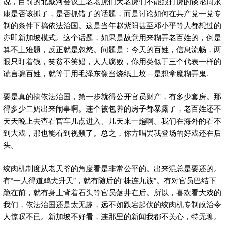
说，目前的北戴河会议上老老虎们大老虎们不能跟打虎的谈论周永
康是否该抓了，是否抓错了的话题，而是讨论如何在共产党一党专
制的条件下搞依法治国。这是当年赵紫阳甚至邓小平等人都想过的
亦即新加坡模式。这个话题，如果是故意用来糊弄老百姓的，倒是
算不上难题，反正就是忽悠。问题是：今天的百姓，信息流畅，两
眼只盯着钱，笑贫不笑娼，人人腐败，你用类似于三个代表一样的
谎言骗百姓，就等于用毛泽东像当烧纸上坟—是想拿魔糊弄鬼.
要是真的搞依法治国，第一步就得公开官员财产，有多少套房。那
得多少二奶出来闹事啊。连个被包养的房子都暴露了，老百姓还不
天天晚上去查看官车几点进入、几天来一趟啊。我们在海外的看不
到大戏，那也能看到视频了。总之，你方唱罢我登场的好戏还在后
头。
绞肉机制度从老天爷的角度看是非常公平的。出来混总是要还的。
有“一人得道鸡犬升天”，就有随后的“株连九族”。有对官员巴结下
跪在前，就有身上背着石头等官员落井在后。所以，喜欢看大戏的
我们，依法治国还是太无趣，远不如跌宕起伏的绞肉机专制政治令
人惊叹不已。新加坡不好看，连那里的新闻我都不关心，特无聊。