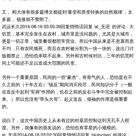
又， 阎大侠有很多篇博文都提到‘量变和质变转换的自然规律’，太
多篇， 链接就不赘附了。
武运长久2014-08-16 03:55:39回复悄悄话回复 ‘at_无语’ 的评论 : 大
饥荒，基本完全发生在农村，城市里是没问题的，尤其是大城市，
更是一切正常，城里餐馆都照常营业。所以中国从来是不患寡而患
不均，只有农民饿死，而且在农村被分割为一块一块的，连出门讨
饭都禁止，恐怕也串联不起来。另外和古时候对比，三年的饥荒时
间上可能还不足以造成大范围的民变。
另外一个重要原因，民间的一些“豪杰”，有骨气的人，恐怕是在不
久之前的（十年左右）“镇反”期间消灭殆尽，民间知识分子（一般
在造反中起到“军师”作用的，也在之前的反右斗争中完全被控制起
来。）所以也没有“带头大哥”。起义造反，领袖的作用是很重要
的。
说白了，这次中国历史上从未有过的对基层控制达到无孔不入程
度。另外，就像有的朋友说的，恐怕也有零星的小规模的。
at_无语2014-08-16 03:02:30回复悄悄话回复 ‘plutochen’ 的评论 :