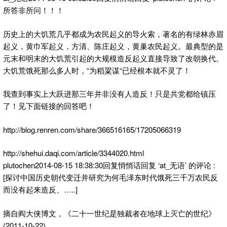
所答非所问！！！
历史上的大饥荒几乎都成为农民起义的导火索，著名的有绿林赤眉
起义，黄巾军起义，方清、陈庄起义，黄巢农民起义。最典型的是
元末和明末的大饥荒引起的大规模造反起义直接导致了改朝换代。
大饥荒饿死那么多人时，“为稻粱谋“已经根本就不灵了！
我查到事实上大跃进那三年并非没有人造反！只是共党都给镇压
了！见下面链接的回答吧！
http://blog.renren.com/share/366516165/17205066319
http://shehui.daqi.com/article/3344020.html
plutochen2014-08-15 18:38:30回复悄悄话回复 ‘at_无语’ 的评论 :
[探讨中国历史朝代变迁并研究为何毛泽东时代饿死三千万农民反
而没有起来造反、…..]
摘自阎大侠博文，《二十一世纪是独裁者在地球上灭亡的世纪》
(2011-10-22)