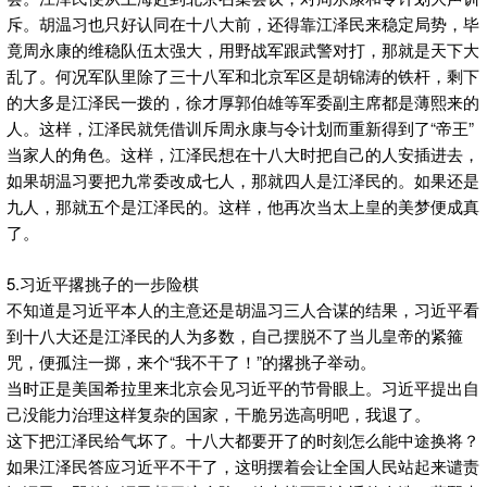
斥。胡温习也只好认同在十八大前，还得靠江泽民来稳定局势，毕
竟周永康的维稳队伍太强大，用野战军跟武警对打，那就是天下大
乱了。何况军队里除了三十八军和北京军区是胡锦涛的铁杆，剩下
的大多是江泽民一拨的，徐才厚郭伯雄等军委副主席都是薄熙来的
人。这样，江泽民就凭借训斥周永康与令计划而重新得到了“帝王”
当家人的角色。这样，江泽民想在十八大时把自己的人安插进去，
如果胡温习要把九常委改成七人，那就四人是江泽民的。如果还是
九人，那就五个是江泽民的。这样，他再次当太上皇的美梦便成真
了。
5.习近平撂挑子的一步险棋
不知道是习近平本人的主意还是胡温习三人合谋的结果，习近平看
到十八大还是江泽民的人为多数，自己摆脱不了当儿皇帝的紧箍
咒，便孤注一掷，来个“我不干了！”的撂挑子举动。
当时正是美国希拉里来北京会见习近平的节骨眼上。习近平提出自
己没能力治理这样复杂的国家，干脆另选高明吧，我退了。
这下把江泽民给气坏了。十八大都要开了的时刻怎么能中途换将？
如果江泽民答应习近平不干了，这明摆着会让全国人民站起来谴责