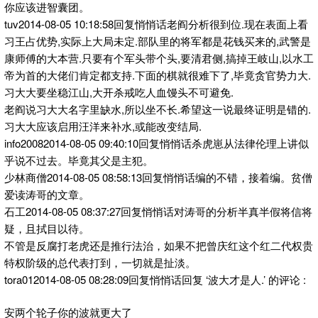
你应该进智囊团。
tuv2014-08-05 10:18:58回复悄悄话老阎分析很到位.现在表面上看
习王占优势,实际上大局未定.部队里的将军都是花钱买来的,武警是
康师傅的大本营.只要有个军头带个头,要清君侧,搞掉王岐山,以水工
帝为首的大佬们肯定都支持.下面的棋就很难下了,毕竟贪官势力大.
习大大要坐稳江山,大开杀戒吃人血馒头不可避免.
老阎说习大大名字里缺水,所以坐不长.希望这一说最终证明是错的.
习大大应该启用汪洋来补水,或能改变结局.
info20082014-08-05 09:40:10回复悄悄话杀虎崽从法律伦理上讲似
乎说不过去。毕竟其父是主犯。
少林商僧2014-08-05 08:58:13回复悄悄话编的不错，接着编。贫僧
爱读涛哥的文章。
石工2014-08-05 08:37:27回复悄悄话对涛哥的分析半真半假将信将
疑，且拭目以待。
不管是反腐打老虎还是推行法治，如果不把曾庆红这个红二代权贵
特权阶级的总代表打到，一切就是扯淡。
tora012014-08-05 08:28:09回复悄悄话回复 ‘波大才是人.’ 的评论 :
安两个轮子你的波就更大了