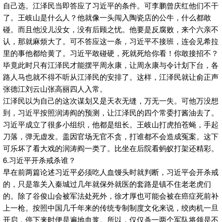
自己选。江泽民当即答应了习近平的条件。可李鹏曾庆红他们不干
了。王岐山是什么人？他就像一头闯入陶瓷店的公牛，什么都敢
碰。而且他没儿没女，没有后顾之忧。他要是反腐败，来个六亲不
认，那就麻烦大了。可不答应这一条，习近平不接班，连会见希拉
里的事他都给黄了。习近平敢碰硬，死就死给你看！你敢接招不？
毕竟此时只有江泽民才能摆平周永康，让周永康与令计划下台，各
路人马也就不得不听从江泽民的安排了。这样，江泽民就让俞正声
张德江刘云山张高丽四人入常。
江泽民以为自己的这次谋划又是天衣无缝，万无一失。可他万没想
到，习近平按照润涛阎的预测，让江泽民的四个常委打酱油去了。
习近平成立了很多小组织，他都是组长。王岐山打虎拍苍蝇，手起
刀落，弹无虚发。盖因官场无官不贪，打谁都不会造成冤案。这下
可乐坏了看大戏的润涛阎一类了。比坐在后院看蚂蚁打架还精彩。
6.习近平开杀戒杀谁？
早在前两篇论述习近平必须吃人血馒头时就判断，习近平会开杀戒
的，只是靠关入秦城过几年就保外就医的套路是镇不住老老虎们
的。除了谷俊山会被军法处死外，徐才厚也可能会被在癌症死前补
上一枪。按照中国几千年来的传统专制制度文化来说，绞肉机一旦
开启，停下来时便是遍地血浆。所以，仅仅杀一两个军队将领是不