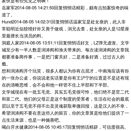
家伙是有些先见之明啊！
岳家军2014-08-05 14:21:50回复悄悄话精彩，颇有点拍案惊奇的味
道了。
Hund2014-08-05 14:02:31回复悄悄话温家宝是处女座的，此人非
常聪明近似狡猾奸诈又善于做戏，润兄去查，处女座的人是12星座
里最擅长当演员的料。
洞庭人家2014-08-05 13:51:11回复悄悄话好文，LZ弹无虚发。文学
城至少有一半人数是润涛阎和渔夫带来的。每次读润涛阎的文章我
都要准备两件事，一是把门窗关好，二是准备好酒，过过古人的
瘾。
想和润涛阎开个玩笑，很多人都认为你有点屈才，中南海应该有你
的一张办公桌，你说说老实话要是你有王沪宁的位置是不是还有现
在的清晰思维，会不会和他一样管不住上半部和下半部。
文学城现在有一批五毛党。其实五毛党很可怜，他们绝不是官二代
和富二代。他们的父母正是这个制度的受害者，生活在社会的最底
层以至于五毛党不得不出卖灵魂获取卑微回报，这是汉人的不幸，
希望润涛阎不要在意这些人的留言，你的文章算是给他们提供了一
点生活来源，也是一种施善吧。
喝白开水健康2014-08-05 10:45:17回复悄悄话精辟，可信度很高。