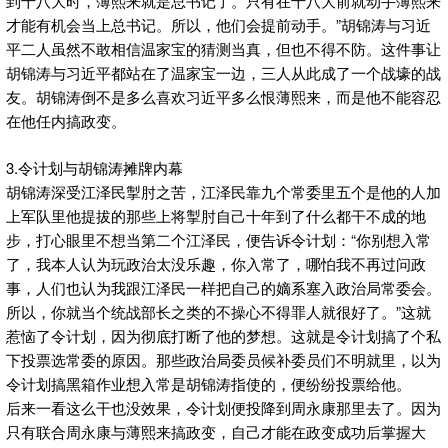
到十八大时，薄熙来就是总书记了。只有在十八大前就动手薄熙来
才能有机会当上总书记。所以，他们会提前动手。”胡锦涛与习近
平二人虽然不敢相信温家宝的猜测当真，但也不得不防。这件事让
胡锦涛与习近平都站在了温家宝一边，三人从此成了一个战壕的战
友。胡锦涛倒不是多么喜欢习近平多么恨薄熙来，而是他不能容忍
在他任内搞政变。
3.令计划与胡锦涛摊牌内幕
胡锦涛深受江泽民掣肘之苦，江泽民靠九个常委里五个是他的人加
上军队里他提拔的那些上将掣肘自己十年到了什么都干不成的地
步，打心眼里不想当第二个江泽民，便告诉令计划：“你别想入常
了，我本人认为玩政治太没乐趣，你入常了，哪怕我不再过问政
事，人们也认为我跟江泽民一样把自己的嫡系塞入政治局常委会。
所以，你就当个统战部长之类的不操心不得罪人就很好了。”这就
惹恼了令计划，因为彻底打断了他的梦想。这就是令计划搞了个私
下投票选常委的原因。那些政治局委员候补委员们不明就里，以为
令计划搞黑箱作业想入常是胡锦涛指使的，便纷纷投票给他。
后来一看这么干也没效果，令计划便投降到周永康那里去了。因为
只有联合周永康与薄熙来搞政变，自己才能在政变成功后掌握大