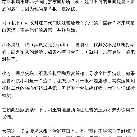
才厚和周永康几乎满门抄家而后斩（斩不是可不可的事而是要不要
的问题），因为他俩是草根，是家奴。
习（私下）可以对红二代们说江曾给老军头们的＂重禄＂本来就是
自家滴，不是他们的恩惠。并释前嫌。
江不属红二代（其真父是变节者），曾属红二代其父不是扛枪打猎
的，缺乏军队的渊源，如曾不与习合作，习就用＂只有更狠＂的来
对待了。
小习二星期失联，不见希拉里和丹麦首相，导致全世界猜疑。如果
江曾不接小习这一＂壶＂，哪怎办？习一般不走虚步，其实这期间
和红二代的核心们达成共识，习是唯一合法继任者！老军头们保持
默契。
在如此这般的条件下，习王有能量顶得住江曾的压力才来办徐周二
员滴。
大阎这一博文读起来很＂滑润爽口＂。有些童鞋不够深刻了解和理