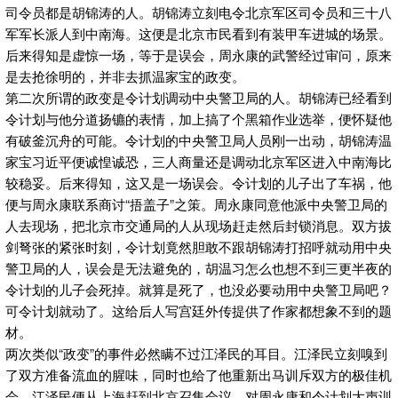
司令员都是胡锦涛的人。胡锦涛立刻电令北京军区司令员和三十八
军军长派人到中南海。这便是北京市民看到有装甲车进城的场景。
后来得知是虚惊一场，等于是误会，周永康的武警经过审问，原来
是去抢徐明的，并非去抓温家宝的政变。
第二次所谓的政变是令计划调动中央警卫局的人。胡锦涛已经看到
令计划与他分道扬镳的表情，加上搞了个黑箱作业选举，便怀疑他
有破釜沉舟的可能。令计划的中央警卫局人员刚一出动，胡锦涛温
家宝习近平便诚惶诚恐，三人商量还是调动北京军区进入中南海比
较稳妥。后来得知，这又是一场误会。令计划的儿子出了车祸，他
便与周永康联系商讨“捂盖子”之策。周永康同意他派中央警卫局的
人去现场，把北京市交通局的人从现场赶走然后封锁消息。双方拔
剑弩张的紧张时刻，令计划竟然胆敢不跟胡锦涛打招呼就动用中央
警卫局的人，误会是无法避免的，胡温习怎么也想不到三更半夜的
令计划的儿子会死掉。就算是死了，也没必要动用中央警卫局吧？
可令计划就动了。这给后人写宫廷外传提供了作家都想象不到的题
材。
两次类似“政变”的事件必然瞒不过江泽民的耳目。江泽民立刻嗅到
了双方准备流血的腥味，同时也给了他重新出马训斥双方的极佳机
会。江泽民便从上海赶到北京召集会议，对周永康和令计划大声训