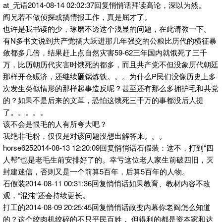
at_无语2014-08-14 02:02:37回复悄悄话拜读高论，深以为然。
阎兄若不做侦探或搞情报工作，真是屈才了。
也许是我书读的少，琢磨不透这个浅显的问题，在此请教一下。
有N多书文说到共产党搞大跃进那几年强交的公粮比历代的横征暴
敛都多几倍，结果赶上点自然灾害59-62三年国内就饿死了三千
万，比历朝历代灾害时饿死的都多，而且共产党不但没象历代朝廷
那样开仓赈济，还继续砸锅炼铁。。。为什么P民们没像历史上多
次发生类似情形的那样起事造反呢？甚至还有那么多拥护毛和共党
的？如果不是后来的文革，恐怕这饿死三千万的事都没后人提
了。。。。。
该不会是恨毛的人有所夸大吧？
我绝非毛粉，仅仅是对该问题没想出解答来。。。
horse6252014-08-13 12:20:09回复悄悄话石假装：这不，打到“四
人帮”也是老毛生前安排好了的。幸亏这位老人家生前破四旧，灭
封建迷信，否则又是一个前算5百年，后算5百年的人物。
石假装2014-08-11 00:31:36回复悄悄话如果教育、教材内容不改
观，“混沌”还会持续更长。
打工的2014-08-09 20:25:45回复悄悄话政变内幕你老阎怎么知道
的？这个绞肉机绞碎的不只平民百姓， 但得利的都是资本家和达