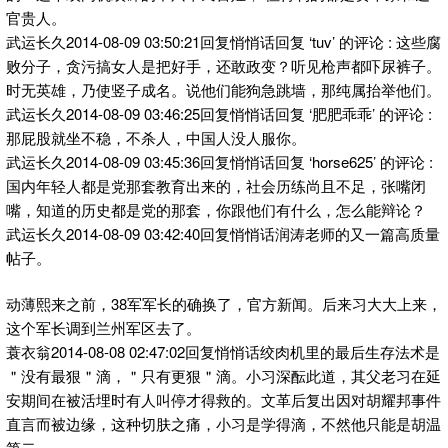
官贵人。
武运长久2014-08-09 03:50:21回复悄悄话回复 ‘tuv’ 的评论 : 这些腐
败分子，贪污搞女人是把好手，还敢政变？听见枪声都吓尿裤子。
时无英雄，乃使竖子成名。说他们能狗急跳墙，那纯属抬举他们。
武运长久2014-08-09 03:46:25回复悄悄话回复 ‘肥肥乖乖’ 的评论 :
那屁股就坐不稳，不杀人，中国人没人服你。
武运长久2014-08-09 03:45:36回复悄悄话回复 ‘horse625’ 的评论 :
国内年轻人都是党那套教育出来的，社会历练尚且不足，张嘴闭
嘴，知道的历史都是党的那套，你跟他们有什么，怎么能辩论？
武运长久2014-08-09 03:42:40回复悄悄话润涛老师的又一篇高质量
帖子。
动薄熙来之前，38军军长的确换了，官方新闻。后来习大大上来，
这个军长调到兰州军区去了。
蓑衣翁2014-08-08 02:47:02回复悄悄话绞肉机里的最后生存法术是
＂没有最狠＂滴，＂只有更狠＂滴。小习深酝此道，其父老习在延
安期间在被活埋时有人叫停才得救的。文革后复出因对胡耀邦事件
直言而被边缘，这种切肤之痛，小习是学得滴，不然他只能是胡温
第二。