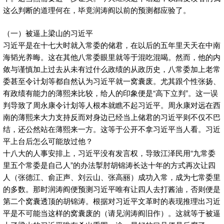
这么判断的道理何在，毕竟润涛阎以前的预测都应验了。
（一）被逼上梁山的习近平
习近平是在十七大时就入常委的储君，在以后的五年里天天在中南
海韬光养晦。这在其他八常委眼里就等于混吃混喝。然而，他的内
敛与谨慎加上过去从未有过什么政绩的从政历史，八常委加上老常
委甚至令计划等都自然认为习近平就一窝囊废。尤其跟个性张扬、
有政绩有能力的薄熙来比较，给人的印象便是“高下立判”。这一误
判导致了周永康令计划等人根本就瞧不起习近平。周永康对远在西
南的薄熙来大力支持反而对身边已经当上储君的习近平则不仅不巴
结，还公然站在薄熙来一方。这等于公开不拿习近平当人看。习近
平上台后怎么可能放过他？
十八大的人事安排上，习近平没有发言权，导致江泽民用“九常委
里五个常委是自己人”的办法掣肘胡锦涛长达十年的方式再次让四
人（张德江、俞正声、刘云山、张高丽）成功入常，成为七常委里
的多数。那时润涛阎便预测习近平唯有让四人去打酱油，否则便是
第二个窝囊透顶的胡锦涛。根据对习近平文革时的表现推理出习近
平是不可能当这样的窝囊废的（请见润涛阎旧作）。这就等于被逼