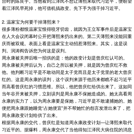
台时的陈良宇。当他看到江泽民不想让薄熙来取代习近平，便盼望
着江泽民早死掉，他可借机搞政变。先下手为强干掉习近平。
2. 温家宝为何要干掉薄熙来？
很多薄粉都恨温家宝恨得咬牙切齿，就因为王立军事件后是温家宝
在人大会议闭幕时公开把薄熙来扔出来的。第二天薄熙来没能回重
庆而被双规。表面上看是温家宝主动招惹薄熙来。其实，这是误
判。润涛阎告诉您为何这是误判。
周永康被关押后唯一招供的是：他的政变计划是曾庆红认可的。
周永康被关押后认为，自己之所以被关押，就是因为曾庆红不救
他。他判断习近平是不敢动同是太子党而且是太子党里的老大曾庆
红的。这是周永康的误判，这个误判来源于他历来都瞧不起习近平
而高看曾庆红的习惯思维。所以，他把曾庆红给供出来了。这如同
当年谷开来被关押，立刻误判是周永康不保她造成的。她太高看周
永康的实力了，以为周永康要是保她，习近平是不敢逮捕她的。她
便把周永康跟她睡觉“占她便宜”并不帮她忙的怨言发泄出来了，把
周永康政变计划给供了出来。
根据周永康的交代，曾庆红是知道周永康政变计划—让薄熙来取代
习近平的。据爆料，周永康交代了当他得知江泽民大病住院的消息