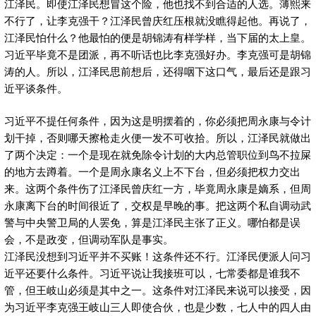
江泽民。即使江泽民想冒这个险，他也找不到合适的人选。薄熙来
不行了，让李克强干？江泽民曾庆红压根就没瞧得起他。再说了，
江泽民怕什么？他最怕的便是胡锦涛有样学样，当下届的太上皇。
习近平毕竟不是团派，再不听话也比李克强好办。李克强可是胡锦
涛的人。所以，江泽民思前想后，还得咽下这口气，最后还是跟习
近平谈条件。
习近平不提任何条件，因为这是明摆着的，你必须把周永康与令计
划干掉，否则哪天擦枪走火便一发不可收拾。所以，江泽民就做出
了两个决定：一个是现在就免除令计划的大内总管职位到鸟不拉屎
的地方去蹲着。一个是周永康名义上不下台，但必须把权力交出
来。这两个条件伤了江泽民曾庆红一方，毕竟周永康是嫡系，但周
永康离下台的时间很近了，交权是早晚的事。把这两个私自调动武
警与中央警卫局的人罢免，算是江泽民主张了正义。哪怕都是误
会，不是政变，但调动军队是事实。
江泽民没想到习近平并不买账！这条件还不行。江泽民便派人问习
近平还要什么条件。习近平说让我接班可以，七常委都是谁我不
管，但王岐山必须是其中之一。这条件对江泽民来说可以接受，因
为习近平李克强王岐山三人即使合伙，也是少数，七人中的四人由