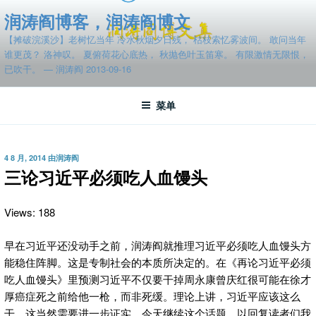
跳
润涛阎博客，润涛阎博文
至
【摊破浣溪沙】老树忆当年 冷水秋烟夕日残， 枯枝索忆雾波间。 敢问当年
内
谁更茂？ 洛神叹。 夏俯荷花心底热， 秋抛色叶玉笛寒。 有限激情无限恨，
容
已吹干。 — 润涛阎 2013-09-16
菜单
发
4 8 月, 2014
由
润涛阎
布
三论习近平必须吃人血馒头
于
Views: 188
早在习近平还没动手之前，润涛阎就推理习近平必须吃人血馒头方
能稳住阵脚。这是专制社会的本质所决定的。在《再论习近平必须
吃人血馒头》里预测习近平不仅要干掉周永康曾庆红很可能在徐才
厚癌症死之前给他一枪，而非死缓。理论上讲，习近平应该这么
干。这当然需要进一步证实。今天继续这个话题，以回复读者们我