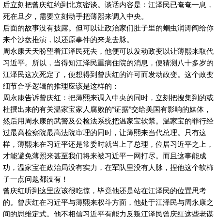
后立刻把曾庆红约到北京密谈。谈话内容是：江泽民已奄奄一息，
死在旦夕，需要立刻动手把薄熙来调入中央。
后面的故事没有披露。但可以让政治家们肚子里的蛔虫润涛阎给你
来个沙盘推演，以还原事件的来龙去脉。
周永康天天盼望着江泽民死去，他便可以发动政变以让薄熙来取代
习近平。所以，当得知江泽民重病住院的消息，便猜测八十多岁的
江泽民这次死定了，便想得到曾庆红的许可而发动政变。这个政变
细节合乎逻辑的推理应该是这样的：
周永康告诉曾庆红：把薄熙来调入中央的同时，立刻把搜集到的或
杜撰出来的有关温家宝家人腐败的“证据”交给美国有影响的媒体，
然后用周永康的武警及公检法系统把温家宝软禁。温家宝的罪行经
过最高检察院最高法院审理的同时，让薄熙来当代总理。只有这
样，薄熙来在习近平还是常委时就当上了总理，位居习近平之上，
才能避免薄熙来甚至我们将来被习近平一网打尽。而且这事能成
功，温家宝在政治局没有实力，在军队里没有人脉，捏他这个软柿
子一点问题都没有！
曾庆红听到这里应该很吃惊，毕竟他还是站在江泽民的位置思考
的。曾庆红在习近平与薄熙来权斗方面，他处于江泽民与周永康之
间的思维定式。他不相信习近平有能力反叛江泽民曾庆红这些老谋