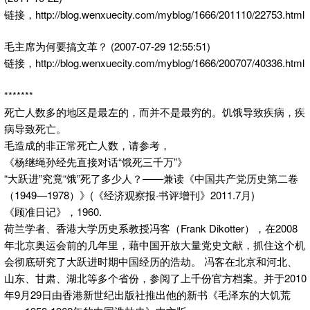
链接，http://blog.wenxuecity.com/myblog/1666/201110/22753.html
毛主席为何要搞文革？ (2007-07-29 12:55:51)
链接，http://blog.wenxuecity.com/myblog/1666/200707/40336.html
*******
死亡人数多的地区是最左的，而并不是最穷的。饥饿导致疾病，疾
病导致死亡。
毛造成的非正常死亡人数，请参考，
《杨继绳孙经先直接对话“饿死三千万”》
“大跃进”究竟“饿”死了多少人？——兼读《中国共产党历史第二卷
（1949—1978）》(《经济观察报·书评增刊》2011.7月)
《顾准日记》，1960.
荷兰学者、香港大学历史系教授冯客（Frank Dikotter），在2008
年北京奥运会前的几年里，藉中国开放大量党史文献，抓住这个机
会彻底研究了大跃进时期中国经历的浩劫。 冯客在北京和河北、
山东、甘肃、湖北等多个省份，参阅了上千份官方档案。并于2010
年9月29日由香港新世纪出版社推出他的新书《毛泽东的大饥荒