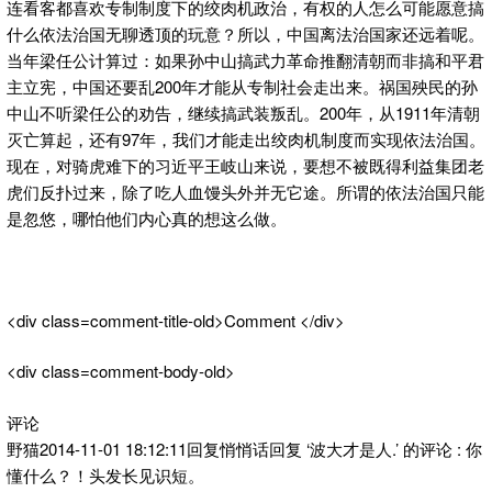
连看客都喜欢专制制度下的绞肉机政治，有权的人怎么可能愿意搞
什么依法治国无聊透顶的玩意？所以，中国离法治国家还远着呢。
当年梁任公计算过：如果孙中山搞武力革命推翻清朝而非搞和平君
主立宪，中国还要乱200年才能从专制社会走出来。祸国殃民的孙
中山不听梁任公的劝告，继续搞武装叛乱。200年，从1911年清朝
灭亡算起，还有97年，我们才能走出绞肉机制度而实现依法治国。
现在，对骑虎难下的习近平王岐山来说，要想不被既得利益集团老
虎们反扑过来，除了吃人血馒头外并无它途。所谓的依法治国只能
是忽悠，哪怕他们内心真的想这么做。
<div class=comment-title-old>Comment </div>
<div class=comment-body-old>
评论
野猫2014-11-01 18:12:11回复悄悄话回复 ‘波大才是人.’ 的评论 : 你
懂什么？！头发长见识短。