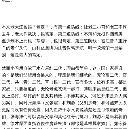
本来老大江曾很＂笃定＂，有第一道防线：让老二小习和老三不厚
去斗，老大作裁决，很笃定。第二道防线：不薄和元根作挡箭牌，
至少刑不上元根（常委），也很笃定。第三道防线：被江曾＂重禄
＂的老军头们，由利益捆绑为江曾保驾护航，叫一荣聚荣一损聚
损，这是最大的笃定。
然而小习用血浓于水布局红二代，理由很简单，这（国）家是谁
的？是我们父辈用命换来的，理应是我们继承的。无论富二代、官
二代、共（青）二代、草（根）二代，官有多大，位有多高，都是
家奴。只要挡道的，无论老虎苍蝇一起打。薄熙来虽是红二代，但
反上必打。然打的却是及其精致，不涉其家人（薄过开来是杀人属
另案）。同时张海洋（父张震）和刘源（父刘少奇）和薄熙来关系
更贴而没有任何处置，因为血浓于水只要说清楚还是可依赖的哥
们。张海洋们可以说服父辈和其他红哥们挺习，刘源不是当着郭伯
雄、徐才厚面直指谷俊生贪赃枉法（郭徐是草根属家奴）。如今徐