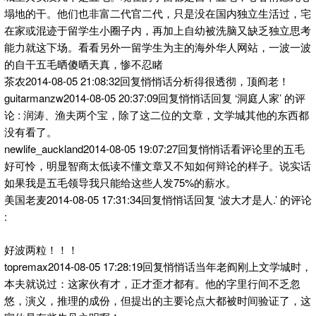
塌地的干。他们也非富二代官二代，只是没在国内独立生活过，宅
在家或混迹于留学生小圈子内，再加上自幼被洗脑又缺乏独立思考
能力就这下场。看看另外一留学生为主的海外华人网站，一波一波
的自干五毛晒傻晒天真，惨不忍睹
茶农2014-08-05 21:08:32回复悄悄话分析得很透彻，顶阎老！
guitarmanzw2014-08-05 20:37:09回复悄悄话回复 ‘洞庭人家’ 的评
论 : 润涛、渔夫两个宝，除了这二位的文章，文学城其他的东西都
没有看了。
newlife_auckland2014-08-05 19:07:27回复悄悄话看评论里的五毛
好可怜，明显智商太低读不懂文章又不知如何辩论的样子。说实话
如果我是五毛领导我只能给这些人发75%的薪水。
美国老麦2014-08-05 17:31:34回复悄悄话回复 ‘波大才是人.’ 的评论
:
好波两粒！！！
topremax2014-08-05 17:28:19回复悄悄话当年老阎刚上文学城时，
本夫就说过：这家伙有才，正才歪才都有。他的字里行间不乏忽
悠，演义，推理的成份，但提出的主要论点大都被时间验证了，这