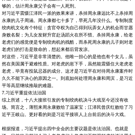
够的，估计周永康父子会有一人死刑。
对习近平震慑江泽民一派的效果来讲，杀掉周永康远比不上杀掉周
永康的儿子周涵。周永康都七十多了，早死几年没什么。专制制度
绞肉机文化有个特征：贪官夺权为自己得到玩弄女人的机会而甘愿
身败名裂；为儿女发财升官赴汤蹈火在所不惜。杀掉周永康，给老
老虎们的感觉便是专制绞肉机的残酷，而杀死周永康的儿子则对老
老虎们的打击是致命的，想起来都后背发凉。
对这些，习近平是非常清楚的。他唯一担心的是他也有个女儿，虽
然在美国属于避难性质。对老虎的崽下手，虽然能震慑住大老虎老
老虎，毕竟有投鼠忌器的成分。这才是习近平在对待周永康案件时
久久不能下决心的原因之一。到底如何处理周永康和周滨，是习近
平等高层继续推敲的难题。
7.习近平重提依法治国
综上所述，十八大接班引发的专制绞肉机决斗大戏至今还没有收
场。简言之，薄熙来周永康败给了温家宝；江泽民曾庆红败给了习
近平王岐山。更好看的则是习近平接班人上台前后的决斗大戏。
根据报道，习近平提出四中全会的主要议题是依法治国。也就是