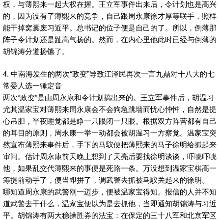
权，与薄熙来一起大权在握。王立军事件出来后，令计划也是高兴
的，因为没有了薄熙来的竞争，自己跟周永康徐才厚等联手，照样
能干掉窝囊废习近平。总书记的位子便是自己的了。所以，倒薄那
阵子令计划还是趾高气扬的。然而，在内心里他此时已经与倒薄的
胡锦涛分道扬镳了。
4. 中南海发生的两次“政变”导致江泽民再次一言九鼎对十八大的七
常委人选一锤定音
两次“政变”是由周永康和令计划搞出来的。王立军事件后，胡温习
尤其温家宝对薄熙来周永康会不会狗急跳墙而忧心忡忡，自然是提
心吊胆，半夜睡觉都是睁一只眼闭一只眼。根据双方阵营都有自己
的耳目的原则，周永康一举一动都会被胡温习一方察觉。温家宝突
然宣布薄熙来事件后，手下的马馼便把薄熙来的马子徐明给抓起来
审问。估计周永康前天晚上想到了天亮后要找徐明谈谈，吓唬吓唬
他，如果乱交代薄熙来的事便是死路一条。万没想到温家宝棋高一
筹提前动手了，便当即拼了，调武警去抓被马馼关起来的徐明。
哪知道周永康的武警刚一迈步，便被温家宝得知。报信的人并不知
道武警去干什么，温家宝便以为是去抓他，当即通知胡锦涛与习近
平。胡锦涛有两大稳操胜券的法宝：在保定的三十八军和北京军区