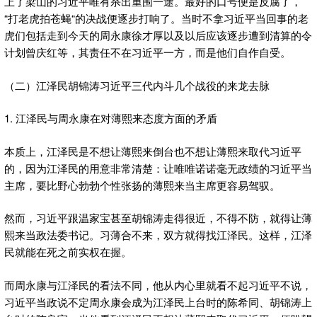
上了梁山的习近平唯有杀出重围一途。最好的口号便是反腐了，
“打老虎拍苍蝇“的决战便逐步打响了。当时不拿习近平当回事的老
虎们包括走到今天的周永康徐才厚以及以后应该逐步遭到清算的令
计划曾庆红等，其责任不在习近平一方，而是他们自作自受。
（二）江泽民胡锦涛习近平三代内斗几个战役的来龙去脉
1. 江泽民与周永康在对薄熙来态度方面的矛盾
本质上，江泽民是不想让薄熙来倒台也不想让薄熙来取代习近平
的，因为江泽民的用意非常清楚：让唯唯诺诺毫无政绩的习近平当
主席，要比野心勃勃个性张扬的薄熙来当主席更容易驾驭。
然而，习近平跟温家宝甚至胡锦涛走得很近，不得不防，就得让薄
熙来当政法委书记。习薄合不来，双方就得找江泽民。这样，江泽
民就能在死之前实权在握。
而周永康与江泽民的看法不同，他从内心里就看不起习近平不说，
习近平当政说不定周永康会成为江泽民上台时的陈希同、胡锦涛上