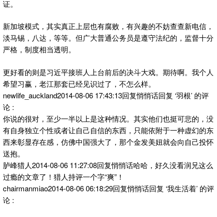
证。
新加坡模式，其实真正上层也有腐败，有兴趣的不妨查查新电信，
淡马锡，八达，等等。但广大普通公务员是遵守法纪的，监督十分
严格，制度相当透明。
更好看的则是习近平接班人上台前后的决斗大戏。期待啊。我个人
希望习赢，老江那套已经见识过了，不怎么样。
newlife_auckland2014-08-06 17:43:13回复悄悄话回复 ‘羽根’ 的评
论 :
你说的很对，至少一半以上是这种情况。其实他们也挺可悲的，没
有自身独立个性或者让自己自信的东西，只能依附于一种虚幻的东
西来彰显存在感，仿佛中国强大了，那个金发美妞就会向自己投怀
送抱。
胪峰猎人2014-08-06 11:27:08回复悄悄话哈哈，好久没看润兄这么
过瘾的文章了！猎人持评一个字“爽”！
chairmanmiao2014-08-06 06:18:29回复悄悄话回复 ‘我生活着’ 的评
论 :