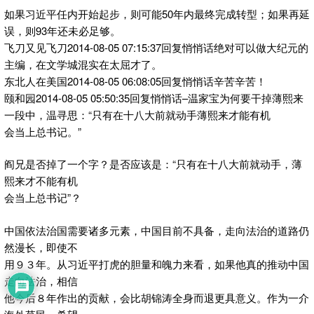
如果习近平任内开始起步，则可能50年内最终完成转型；如果再延
误，则93年还未必足够。
飞刀又见飞刀2014-08-05 07:15:37回复悄悄话绝对可以做大纪元的
主编，在文学城混实在太屈才了。
东北人在美国2014-08-05 06:08:05回复悄悄话辛苦辛苦！
颐和园2014-08-05 05:50:35回复悄悄话–温家宝为何要干掉薄熙来
一段中，温寻思：“只有在十八大前就动手薄熙来才能有机
会当上总书记。”
阎兄是否掉了一个字？是否应该是：“只有在十八大前就动手，薄
熙来才不能有机
会当上总书记”？
中国依法治国需要诸多元素，中国目前不具备，走向法治的道路仍
然漫长，即使不
用９３年。从习近平打虎的胆量和魄力来看，如果他真的推动中国
走向法治，相信
他今后８年作出的贡献，会比胡锦涛全身而退更具意义。作为一介