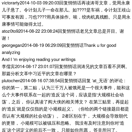
victorarty2014-10-03 09:20:03回复悄悄话再读涛哥文章，觉周永康
儿子悬了。令计划儿子一命在那儿。如????是车祸，令计划王歧山
可事发有因，习也????用具体操作。唉，绞肉机真残酷。只是周永
康事情可能做得太过。
atoz0to92014-08-22 23:08:24回复悄悄话老兄文章总是开目。谢
谢！
georgegan2014-08-19 06:29:09回复悄悄话Thank u for good
analyzing
And I ‘m enjoying reading your writings
李儒宾2014-08-17 23:01:07回复悄悄话润涛兄的文章百看不厌啊。
那篇分析文革中习近平的文章在哪里？
plutochen2014-08-16 07:38:54回复悄悄话回复 ‘at_无语’ 的评论 :
你的第一，第二贴，认为三千万人被饿死是一个很大事件，能和这
么个大事件联系在一起的‘造反’这个词，应该是指‘大规模社会动
荡’，之后， 你认真读了阎大侠的相关博文？ 在第三贴里，再提起
的‘造反’就是仅仅指的是‘小规模起义’。（你给的两个链接题目都是
否认有’大规模的社会动荡‘）。 2者区别在于， 大规模会导致朝代
的更替， 小规模可以被镇压和忽略。 我没有及时注意到你对‘造
反’这个词定义的前后不一致， 只能如你所愿， 答非所问了。