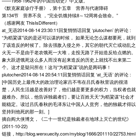
——1958-1962年的中国浩劫史》中文版。
《默克家庭诊疗手册》，第十五章 营养与代谢障碍
第134节 营养不良 ，“完全饥饿持续8～12周将会致命。”
（感谢网友 ThisIsDifferent）
at_无语2014-08-14 23:30:11回复悄悄话回复 ‘plutochen’ 的评论 :
“为稻粱谋”说的是还可以谋的时候， 如果无论怎么谋都要死，就到
了该造反的时候了。除去强敌入侵之外，其它的朝代灭亡或动乱之
火无一不是由于老农饿死一大堆，走投无路了开始造反给点燃的。
象大跃进饿死这么多人而没有起来造反的历史上就找不出来第二
个。这才是疑问所在！这与“为稻粱谋”说的是两码事！
plutochen2014-08-14 20:54:11回复悄悄话回复 ‘at_无语’ 的评论 :
[中国历史上最伟大的政治理论家吕不韦在吕氏春秋里说的很清
楚，人民生活越是改善好了，他们越是要更多的权力，当权者也就
越难办。所以，他告诉独裁者们，要让百姓天天“为稻粱谋”社会才
能稳定。读过吕氏春秋的毛泽东让中国人人贫穷，他的独裁才得以
坚持到他死的那一刻。]
摘自阎大侠博文，《二十一世纪是独裁者在地球上灭亡的世纪》
(2011-10-22)
链接，http://blog.wenxuecity.com/myblog/1666/201110/22753.html