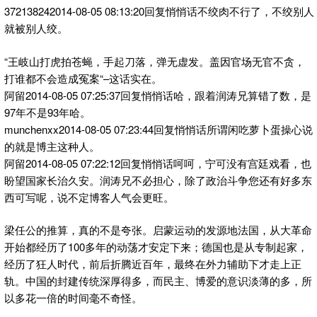
372138242014-08-05 08:13:20回复悄悄话不绞肉不行了，不绞别人
就被别人绞。
“王岐山打虎拍苍蝇，手起刀落，弹无虚发。盖因官场无官不贪，
打谁都不会造成冤案“–这话实在。
阿留2014-08-05 07:25:37回复悄悄话哈，跟着润涛兄算错了数，是
97年不是93年哈。
munchenxx2014-08-05 07:23:44回复悄悄话所谓闲吃萝卜蛋操心说
的就是博主这种人。
阿留2014-08-05 07:22:12回复悄悄话呵呵，宁可没有宫廷戏看，也
盼望国家长治久安。润涛兄不必担心，除了政治斗争您还有好多东
西可写呢，说不定博客人气会更旺。
梁任公的推算，真的不是夸张。启蒙运动的发源地法国，从大革命
开始都经历了100多年的动荡才安定下来；德国也是从专制起家，
经历了狂人时代，前后折腾近百年，最终在外力辅助下才走上正
轨。中国的封建传统深厚得多，而民主、博爱的意识淡薄的多，所
以多花一倍的时间毫不奇怪。