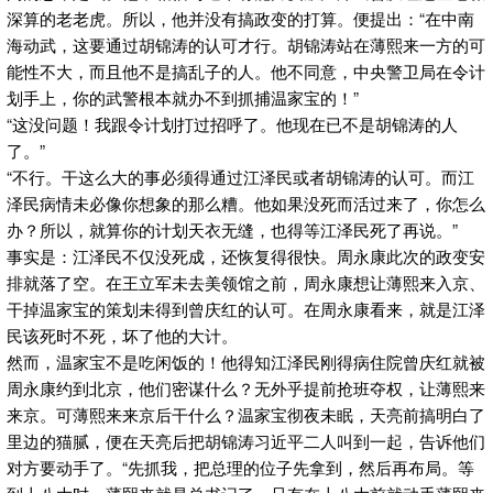
深算的老老虎。所以，他并没有搞政变的打算。便提出：“在中南
海动武，这要通过胡锦涛的认可才行。胡锦涛站在薄熙来一方的可
能性不大，而且他不是搞乱子的人。他不同意，中央警卫局在令计
划手上，你的武警根本就办不到抓捕温家宝的！”
“这没问题！我跟令计划打过招呼了。他现在已不是胡锦涛的人
了。”
“不行。干这么大的事必须得通过江泽民或者胡锦涛的认可。而江
泽民病情未必像你想象的那么糟。他如果没死而活过来了，你怎么
办？所以，就算你的计划天衣无缝，也得等江泽民死了再说。”
事实是：江泽民不仅没死成，还恢复得很快。周永康此次的政变安
排就落了空。在王立军未去美领馆之前，周永康想让薄熙来入京、
干掉温家宝的策划未得到曾庆红的认可。在周永康看来，就是江泽
民该死时不死，坏了他的大计。
然而，温家宝不是吃闲饭的！他得知江泽民刚得病住院曾庆红就被
周永康约到北京，他们密谋什么？无外乎提前抢班夺权，让薄熙来
来京。可薄熙来来京后干什么？温家宝彻夜未眠，天亮前搞明白了
里边的猫腻，便在天亮后把胡锦涛习近平二人叫到一起，告诉他们
对方要动手了。“先抓我，把总理的位子先拿到，然后再布局。等