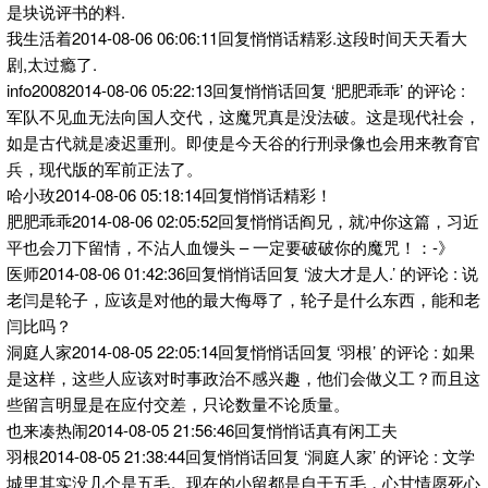
是块说评书的料.
我生活着2014-08-06 06:06:11回复悄悄话精彩.这段时间天天看大
剧,太过瘾了.
info20082014-08-06 05:22:13回复悄悄话回复 ‘肥肥乖乖’ 的评论 :
军队不见血无法向国人交代，这魔咒真是没法破。这是现代社会，
如是古代就是凌迟重刑。即使是今天谷的行刑录像也会用来教育官
兵，现代版的军前正法了。
哈小玫2014-08-06 05:18:14回复悄悄话精彩！
肥肥乖乖2014-08-06 02:05:52回复悄悄话阎兄，就冲你这篇，习近
平也会刀下留情，不沾人血馒头 – 一定要破破你的魔咒！：-》
医师2014-08-06 01:42:36回复悄悄话回复 ‘波大才是人.’ 的评论 : 说
老闫是轮子，应该是对他的最大侮辱了，轮子是什么东西，能和老
闫比吗？
洞庭人家2014-08-05 22:05:14回复悄悄话回复 ‘羽根’ 的评论 : 如果
是这样，这些人应该对时事政治不感兴趣，他们会做义工？而且这
些留言明显是在应付交差，只论数量不论质量。
也来凑热闹2014-08-05 21:56:46回复悄悄话真有闲工夫
羽根2014-08-05 21:38:44回复悄悄话回复 ‘洞庭人家’ 的评论 : 文学
城里其实没几个是五毛。现在的小留都是自干五毛，心甘情愿死心