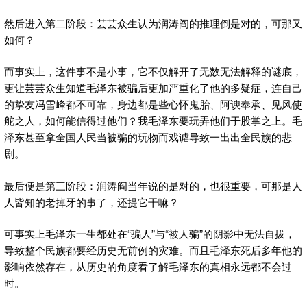
然后进入第二阶段：芸芸众生认为润涛阎的推理倒是对的，可那又
如何？
而事实上，这件事不是小事，它不仅解开了无数无法解释的谜底，
更让芸芸众生知道毛泽东被骗后更加严重化了他的多疑症，连自己
的挚友冯雪峰都不可靠，身边都是些心怀鬼胎、阿谀奉承、见风使
舵之人，如何能信得过他们？我毛泽东要玩弄他们于股掌之上。毛
泽东甚至拿全国人民当被骗的玩物而戏谑导致一出出全民族的悲
剧。
最后便是第三阶段：润涛阎当年说的是对的，也很重要，可那是人
人皆知的老掉牙的事了，还提它干嘛？
可事实上毛泽东一生都处在“骗人”与“被人骗”的阴影中无法自拔，
导致整个民族都要经历史无前例的灾难。而且毛泽东死后多年他的
影响依然存在，从历史的角度看了解毛泽东的真相永远都不会过
时。