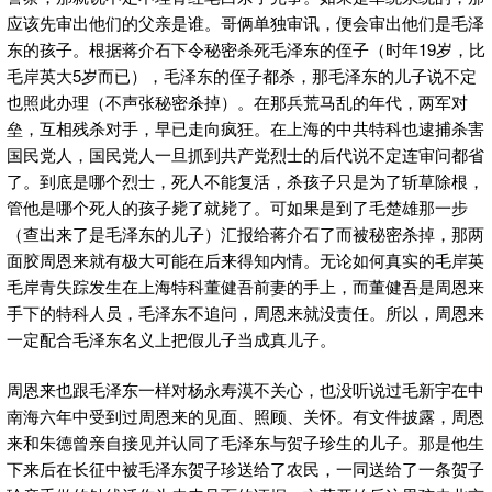
应该先审出他们的父亲是谁。哥俩单独审讯，便会审出他们是毛泽
东的孩子。根据蒋介石下令秘密杀死毛泽东的侄子（时年19岁，比
毛岸英大5岁而已），毛泽东的侄子都杀，那毛泽东的儿子说不定
也照此办理（不声张秘密杀掉）。在那兵荒马乱的年代，两军对
垒，互相残杀对手，早已走向疯狂。在上海的中共特科也逮捕杀害
国民党人，国民党人一旦抓到共产党烈士的后代说不定连审问都省
了。到底是哪个烈士，死人不能复活，杀孩子只是为了斩草除根，
管他是哪个死人的孩子毙了就毙了。可如果是到了毛楚雄那一步
（查出来了是毛泽东的儿子）汇报给蒋介石了而被秘密杀掉，那两
面胶周恩来就有极大可能在后来得知内情。无论如何真实的毛岸英
毛岸青失踪发生在上海特科董健吾前妻的手上，而董健吾是周恩来
手下的特科人员，毛泽东不追问，周恩来就没责任。所以，周恩来
一定配合毛泽东名义上把假儿子当成真儿子。
周恩来也跟毛泽东一样对杨永寿漠不关心，也没听说过毛新宇在中
南海六年中受到过周恩来的见面、照顾、关怀。有文件披露，周恩
来和朱德曾亲自接见并认同了毛泽东与贺子珍生的儿子。那是他生
下来后在长征中被毛泽东贺子珍送给了农民，一同送给了一条贺子