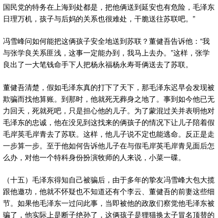
国民党的特务在上海到处都是，把他俩送到延安也有危险，毛泽东
日理万机，孩子与后妈的关系也很难处，干脆送往苏联吧。”
冯雪峰问如何能把这俩孩子安全地送到苏联？董健吾告诉他：“我
与张学良关系匪浅，这事一定能办到，我马上去办。”这样，张学
良出了一大笔钱命手下人把杨永福杨永寿哥俩送去了苏联。
董健吾清楚，假如毛泽东真的打下了天下，那毛泽东迟早会发现被
欺骗而找他算账。到那时，他就死无葬身之地了。事到如今他已无
力回天，死就死吧，只是担心他的儿子。为了蒙混过关并表明他对
毛泽东的忠诚，他在没见到这找来的俩孩子的情况下让儿子陪着假
毛岸英毛岸青去了苏联。这样，他儿子说不定也能逃命。反正是走
一步算一步。至于他如何告诉他儿子在与假毛岸英毛岸青见面后怎
么办，对他一个特科身份扮演牧师的人来说，小菜一碟。
（十五）毛泽东得知自己被骗后，由于多年的挚友冯雪峰大包大揽
跟他邀功，他就不怀疑也不知道还有个李云、董健吾的前妻这些细
节。如果他毛泽东一过问此事，当即被他的政敌们察觉他毛泽东被
骗了，他实际上是断子绝孙了，这俩孩子是狸猫换太子冒名顶替的