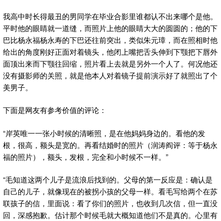
我高中时长得最丑的男同学在毕业合影里谁都认不出来哪个是他。
平时他的眼睛就一道缝，而照片上他的眼睛大大的圆圆的；他的下
巴比杨永福杨永寿的下巴还往前突出，类似朱元璋，而在照相时他
给出的角度刚好正面对着镜头，他闭上嘴把舌头伸到下颚把下唇外
面顶出来而下颚往回缩，照片看上去就是另外一个人了。何况他还
没有摄影师的关照，就是他本人对着镜子提前演示好了就照出了个
美男子。
下面是网友有参考价值的评论：
“岸英唯一一张小时候的清晰照，是在他妈妈身边的。看他的发
根，很高，额头是宽的。再看结婚时的照片（润涛阎评：等于杨永
福的照片），额头，发根，完全和小时候不一样。”
“毛知道这两个儿子是流浪后找到的。父母的第一反应是：确认是
自己的儿子，就像现在的被拐小孩的父母一样。看毛写给两个在苏
联孩子的信，里面说：看了你们的照片，也收到几次信，但一直没
回，深感抱歉。估计那个时候毛就大概知道他们不是真的。心里有