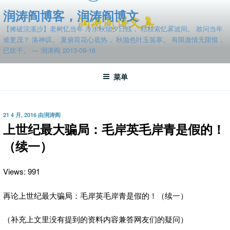
跳
润涛阎博客，润涛阎博文
至
【摊破浣溪沙】老树忆当年 冷水秋烟夕日残， 枯枝索忆雾波间。 敢问当年
内
谁更茂？ 洛神叹。 夏俯荷花心底热， 秋抛色叶玉笛寒。 有限激情无限恨，
容
已吹干。 — 润涛阎 2013-09-16
菜单
发
21 4 月, 2016
由
润涛阎
布
上世纪最大骗局：毛岸英毛岸青是假的！
于
（续一）
Views: 991
再论上世纪最大骗局：毛岸英毛岸青是假的！（续一）
（补充上文里没有提到的资料内容兼答网友们的疑问）