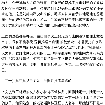
神人，介于神与人之间的玩意，可刘邦的妈妈不是跟刘邦的爸爸做
爱怀孕生的刘邦，而是一条蛇爬到他妈妈身上跟他妈妈交配了怀孕
生的他。这是刘邦自己说出来的。毛泽东从来都承认他是他爸爸毛
顺生与他妈妈的亲骨肉。所以，毛泽东不属于不吃饭不饿的神也不
属于类似刘邦介乎神与人之间的老妈跟蛇交配出来的神人。
上面的这些都是补充。在已知事实上的无懈可击的逻辑推理上文给
出了。只有不能享受“逻辑推理出真理”的芸芸众生才需要把在水晶
棺里的毛泽东与朝鲜埋葬着的假儿子做DNA鉴定以“证明”润涛阎所
说为真。就好比网友提到的，上中学学数学时有学生问为何花精力
证明那两条线等长，何不用尺子量一下？很多人无法享受逻辑推理
过程的其乐无穷。读书、做作业只是应付考试、上名校的敲门砖而
已。
（二十）是否是父子关系，看照片是不靠谱的
上文提到了林彪的女儿从小长得不像林彪，而像陆定一。陆定一的
老婆就嚷嚷说叶群跟林彪结婚前就跟陆定一有一腿而怀上了陆定一
的孩子。如果陆定一的老婆活到林豆豆步入老年，那她就不怀疑林