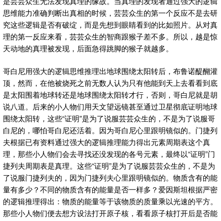
是芸芸众生无法发现真理的缘故。当真理的发现者通过强大的逻辑
思维能力准确判断出真相的时候，芸芸众生的第一个反应不是去研
究这些逻辑是否有破绽，而是先想到眼睛看到的比如照片。从对真
理的第一反应来看，芸芸众生的智商跟猴子差不多。所以，越是惊
天动地的真理被发现，后面急得跳脚的猴子就越多。
哥白尼用强大的逻辑思维推理出地球围绕太阳转后，布鲁诺醍醐灌
顶，然而，在他被烧死之前无数人认为只有他能到天上去看看到底
是太阳围着地球转还是地球围绕太阳转才行，否则，哥白尼就是胡
说八道。后来的小人物们用天文望远镜甚至通过卫星彻底证明地球
围绕太阳转，这些“证明”是为了说服芸芸众生的，不是为了说服哥
白尼的，哪怕哥白尼还活着。因为哥白尼心里跟明镜似的。门捷列
夫根据已有资料通过强大的逻辑推理能力得出元素周期表这个真
理，那些小人物们会去寻找还没发现的各号元素，最终以“证明”门
捷列夫周期表是真理。这些“证明”是为了说服芸芸众生的，不是为
了说服门捷列夫的，因为门捷列夫心里跟明镜似的。物质含有的能
量有多少？不同的物质含有的能量是否一样多？爱因斯坦根据严密
的逻辑推理得出：物质的能量等于该物质的质量乘以光速的平方。
那些小人物们便去想方设法打开原子核，看看原子核打开后是否能