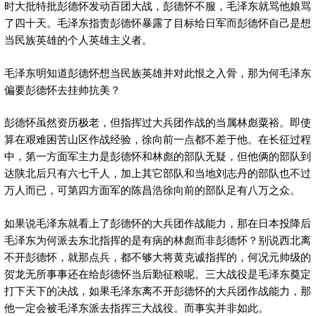
时大批特批彭德怀发动百团大战，彭德怀不服，毛泽东就骂他娘骂
了四十天。毛泽东指责彭德怀暴露了目标给日军而彭德怀自己是想
当民族英雄的个人英雄主义者。
毛泽东明知道彭德怀想当民族英雄并对此恨之入骨，那为何毛泽东
偏要彭德怀去挂帅抗美？
彭德怀虽然资历极老，但指挥过大兵团作战的当属林彪粟裕。即使
算在艰难困苦山区作战经验，徐向前一点都不差于他。在长征过程
中，第一方面军主力是彭德怀和林彪的部队无疑，但他俩的部队到
达陕北后只有六七千人，加上其它部队和当地刘志丹的部队也不过
万人而已，可第四方面军的陈昌浩徐向前的部队足有八万之众。
如果说毛泽东就看上了彭德怀的大兵团作战能力，那在日本投降后
毛泽东为何派去东北指挥的是有病的林彪而非彭德怀？别说西北离
不开彭德怀，就那点兵，都不够大将黄克诚指挥的，何况元帅级的
贺龙无所事事还在给彭德怀当后勤征粮呢。三大战役是毛泽东奠定
打下天下的决战，如果毛泽东离不开彭德怀的大兵团作战能力，那
他一定会被毛泽东派去指挥三大战役。而事实并非如此。