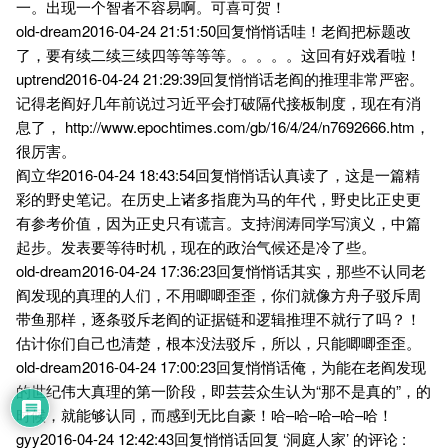
一。出现一个智者不容易啊。可喜可贺！
old-dream2016-04-24 21:51:50回复悄悄话哇！老阎把标题改
了，要有续二续三续四等等等等。。。。。这回有好戏看啦！
uptrend2016-04-24 21:29:39回复悄悄话老阎的推理非常严密。
记得老阎好几年前说过习近平会打破隔代接板制度，现在有消
息了， http://www.epochtimes.com/gb/16/4/24/n7692666.htm，
很厉害。
阎立华2016-04-24 18:43:54回复悄悄话认真读了，这是一篇精
彩的野史笔记。在历史上诸多指鹿为马的年代，野史比正史更
有参考价值，因为正史只有谎言。支持润涛同学写演义，中篇
起步。发表要等待时机，现在的政治气候还是冷了些。
old-dream2016-04-24 17:36:23回复悄悄话其实，那些不认同老
阎发现的真理的人们，不用唧唧歪歪，你们就像方舟子驳斥周
带鱼那样，逐条驳斥老阎的证据链和逻辑推理不就行了吗？！
估计你们自己也清楚，根本没法驳斥，所以，只能唧唧歪歪。
old-dream2016-04-24 17:00:23回复悄悄话俺，为能在老阎发现
的世纪伟大真理的第一阶段，即芸芸众生认为“那不是真的”，的
时候，就能够认同，而感到无比自豪！哈–哈–哈–哈–哈！
gyy2016-04-24 12:42:43回复悄悄话回复 ‘洞庭人家’ 的评论 :