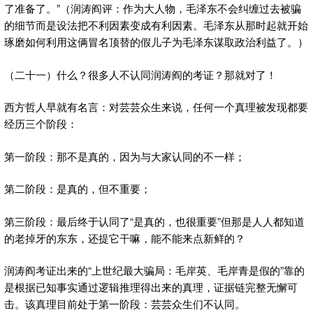
了准备了。”（润涛阎评：作为大人物，毛泽东不会纠缠过去被骗
的细节而是设法把不利因素变成有利因素。毛泽东从那时起就开始
琢磨如何利用这俩冒名顶替的假儿子为毛泽东谋取政治利益了。）
（二十一）什么？很多人不认同润涛阎的考证？那就对了！
西方哲人早就有名言：对芸芸众生来说，任何一个真理被发现都要
经历三个阶段：
第一阶段：那不是真的，因为与大家认同的不一样；
第二阶段：是真的，但不重要；
第三阶段：最后终于认同了“是真的，也很重要”但那是人人都知道
的老掉牙的东东，还提它干嘛，能不能来点新鲜的？
润涛阎考证出来的“上世纪最大骗局：毛岸英、毛岸青是假的”靠的
是根据已知事实通过逻辑推理得出来的真理，证据链完整无懈可
击。该真理目前处于第一阶段：芸芸众生们不认同。