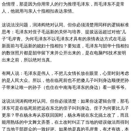
合情理，那是因为你用常人的行为推理毛泽东，而毛泽东不是常
人，他就用与亲人十指相扣表达亲情。
这说法没问题，润涛阎绝对认同。但你必须清楚用同样的逻辑标准
思考：毛泽东对侄子毛远新的关怀与培养、提拔远远超过对他“儿
子”毛岸青。为何毛泽东不以毛泽东才具有的亲情表达方式在毛远
新面前与毛远新的媳妇十指相扣？要知道，毛泽东与韶华十指相扣
的数张照片都是韶华留下来并公开出来的，是在电脑PS技术发明
出来之前，所以绝对当真。
有网人说：毛泽东是伟人，不把儿女情长放在眼里，心里时刻考虑
的是人民大众。所以，他在临死前也不把傻儿子叫到身边顺便把孙
子带来让唯一的孙子（也住在中南海毛泽东的身边）看一眼爷爷。
这说法润涛阎绝对认同。但你必须清楚：如果你这逻辑合理，那毛
泽东可是在临死前把远在东北的侄子叫到身边。侄子为何要比儿子
更亲？早在杨永寿从苏联回国时，杨永寿就在东北搞土改了，而且
能用熟练的中文舞文弄墨，在土改时纠正了当地的错误做法而得到
了当地干部群众的一致好评。如果他是真的毛岸青，有才有德，本