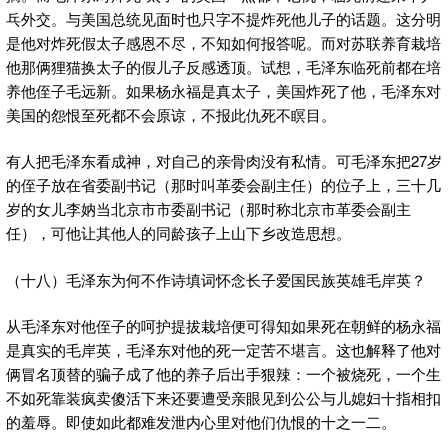
乓外交。与美国总统见面时也只字不提炸死他儿子的话题。这分明
是他对炸死假太子感恩不尽，不知如何报答呢。而对苏联养育栽培
他那俩狸猫换太子的假儿子反感透顶。试想，毛泽东临死前都在培
养他侄子毛远新。如果杨永福是真太子，美国炸死了他，毛泽东对
美国的怨恨至死都不会原谅，不报此仇死不瞑目。
有人把毛泽东看成神，对自己的亲骨肉没有私情。可毛泽东把27岁
的侄子放在省委副书记（那时叫革委会副主任）的位子上，三十几
岁的女儿李妠当北京市市委副书记（那时称北京市革委会副主
任），可他让其他人的同龄孩子上山下乡改造思想。
（十八）毛泽东为何不作诗填词怀念长子爱国民族英雄毛岸英？
从毛泽东对他侄子的呵护提拔栽培便可得知如果死在朝鲜的杨永福
是真实的毛岸英，毛泽东对他的死一定苦不堪言。这也解释了他对
俩冒名顶替的骗子成了他的养子后出手狠辣：一个被烧死，一个生
不如死靠装疯卖傻活下来还要遭受亲眼见到公公与儿媳妇十指相扣
的羞辱。即使如此都难发泄内心里对他们仇恨的十之一二。