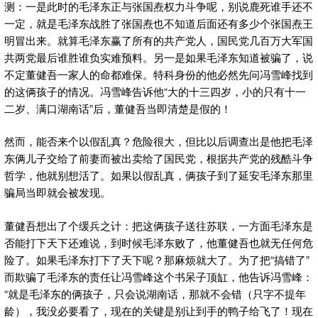
测：一是此时的毛泽东正与张国焘权力斗争呢，别说鹿死谁手还不
一定，就是毛泽东战胜了张国焘也不知道后面还有多少个张国焘王
明冒出来。就算毛泽东赢了所有的共产党人，国民党几百万大军国
共两党最后谁胜谁负实难预料。另一是如果毛泽东知道被骗了，说
不定董健吾一家人的命都难保。特科身份的他必然先问冯雪峰找到
的这俩孩子的情况。冯雪峰告诉他“大的十三四岁，小的只有十一
二岁、满口湖南话”后，董健吾当即清楚是假的！
然而，能否来个以假乱真？危险很大，但比以后调查出是他把毛泽
东俩儿子交给了前妻而被出卖给了国民党，根据共产党的残酷斗争
哲学，他就别想活了。如果以假乱真，俩孩子到了延安毛泽东那里
骗局当即就会被发现。
董健吾想出了个缓兵之计：把这俩孩子送往苏联，一方面毛泽东是
否能打下天下还难说，到时候毛泽东败了，他董健吾也就无任何危
险了。如果毛泽东打下了天下呢？那麻烦就大了。为了把“搞错了”
而欺骗了毛泽东的责任让冯雪峰这个书呆子顶缸，他告诉冯雪峰：
“就是毛泽东的俩孩子，只会说湖南话，那就不会错（只字不提年
龄），我没必要看了，现在的关键是别让到手的鸭子给飞了！现在