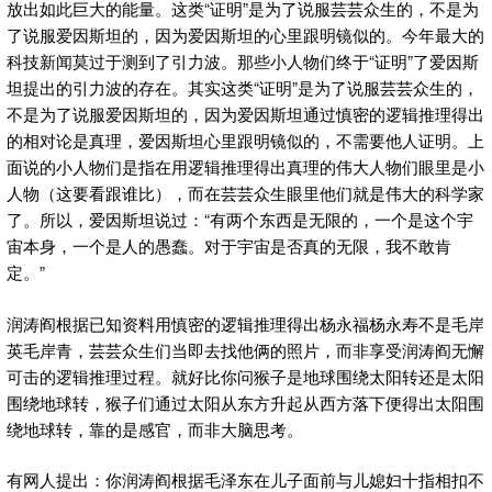
放出如此巨大的能量。这类“证明”是为了说服芸芸众生的，不是为
了说服爱因斯坦的，因为爱因斯坦的心里跟明镜似的。今年最大的
科技新闻莫过于测到了引力波。那些小人物们终于“证明”了爱因斯
坦提出的引力波的存在。其实这类“证明”是为了说服芸芸众生的，
不是为了说服爱因斯坦的，因为爱因斯坦通过慎密的逻辑推理得出
的相对论是真理，爱因斯坦心里跟明镜似的，不需要他人证明。上
面说的小人物们是指在用逻辑推理得出真理的伟大人物们眼里是小
人物（这要看跟谁比），而在芸芸众生眼里他们就是伟大的科学家
了。所以，爱因斯坦说过：“有两个东西是无限的，一个是这个宇
宙本身，一个是人的愚蠢。对于宇宙是否真的无限，我不敢肯
定。”
润涛阎根据已知资料用慎密的逻辑推理得出杨永福杨永寿不是毛岸
英毛岸青，芸芸众生们当即去找他俩的照片，而非享受润涛阎无懈
可击的逻辑推理过程。就好比你问猴子是地球围绕太阳转还是太阳
围绕地球转，猴子们通过太阳从东方升起从西方落下便得出太阳围
绕地球转，靠的是感官，而非大脑思考。
有网人提出：你润涛阎根据毛泽东在儿子面前与儿媳妇十指相扣不