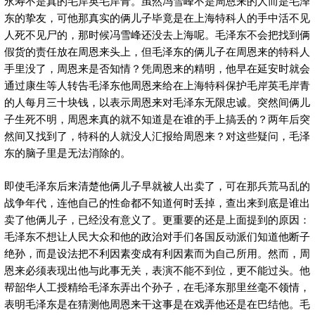
永寿不是真的毛岸英毛岸青。虽然冯雪峰不是周恩来的人而是毛泽
东的挚友，可他那真实的俩儿子毕竟是在上海特科人的手中活不见
人死不见尸的，那时候冯雪峰还没去上海呢。毛泽东不会把找到俩
假货的责任放在周恩来头上，但毛泽东的俩儿子在周恩来的特科人
手里没了，周恩来是否知情？凭周恩来的精明，他早在延安时就会
通过康生等人转告毛泽东他周恩来给在上海特科保护毛岸英毛岸青
的人每月三十块钱，以表示周恩来对毛泽东无限忠诚。突然间俩儿
子生死不明，周恩来真的就不知道是在谁的手上搞丢的？两年后突
然间又找到了，特科的人就没人汇报给周恩来？对这些疑问，毛泽
东的脑子里是无法消除的。
即使毛泽东后来清楚他俩儿子早就被人出卖了，可在那兵荒马乱的
战争年代，连他自己的性命都不知道何时丢掉，查出来到底是谁出
卖了他俩儿子，已经没有意义了。更重要的还是上面提到的原因：
毛泽东不想让人民大众和他的政治对手们各国反动派们知道他断子
绝孙，而是设法把不利因素变成有利因素而为自己所用。然而，周
恩来必须表现出他与此事无关，表演不能不到位，更不能过头。他
帮韶华人工授精给毛泽东弄出个孙子，在毛泽东那里丝毫不领情，
表明毛泽东是在猜测他周恩来干这事是在戏弄他还是在巴结他。毛