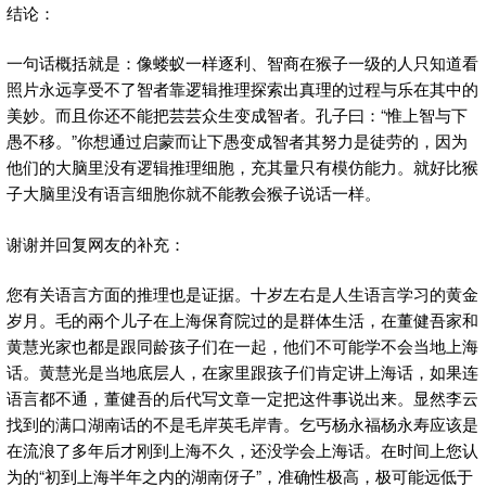
结论：
一句话概括就是：像蝼蚁一样逐利、智商在猴子一级的人只知道看
照片永远享受不了智者靠逻辑推理探索出真理的过程与乐在其中的
美妙。而且你还不能把芸芸众生变成智者。孔子曰：“惟上智与下
愚不移。”你想通过启蒙而让下愚变成智者其努力是徒劳的，因为
他们的大脑里没有逻辑推理细胞，充其量只有模仿能力。就好比猴
子大脑里没有语言细胞你就不能教会猴子说话一样。
谢谢并回复网友的补充：
您有关语言方面的推理也是证据。十岁左右是人生语言学习的黄金
岁月。毛的兩个儿子在上海保育院过的是群体生活，在董健吾家和
黄慧光家也都是跟同龄孩子们在一起，他们不可能学不会当地上海
话。黄慧光是当地底层人，在家里跟孩子们肯定讲上海话，如果连
语言都不通，董健吾的后代写文章一定把这件事说出来。显然李云
找到的满口湖南话的不是毛岸英毛岸青。乞丐杨永福杨永寿应该是
在流浪了多年后才刚到上海不久，还没学会上海话。在时间上您认
为的“初到上海半年之内的湖南伢子”，准确性极高，极可能远低于