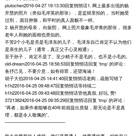
plutochen2016-04-27 19:13:30回复悄悄话1. 网上最多出现的杨
开慧的照片（类似毛岸英的那张），是监狱里拍的， 当时她受
过刑， 面目肿胀，和平时的真人面貌不一样。
2. 杨开慧的母亲， 向振熙， 网上照片最象毛岸青的那张， 很多
老年人和她的面相也类似的。
不管2个小毛是否是毛泽东的儿子， 毛泽东自己肯定不认为他们
是亲生的儿子（通常，真正父子心灵相通）。
至于孙子， 肯定不是了。至少精子不是毛的， 也不是小毛的。
old-dream2016-04-25 18:56:53回复悄悄话回复 ‘tmp’ 的评论 :
各抒己见，不要介意，如有得罪，还望海涵！
胡子大伯2016-04-25 14:41:40回复悄悄话老阎，疏散写错了
h1h22016-04-25 09:48:47回复悄悄话等待续二
h1h22016-04-25 09:43:48回复悄悄话管他真假, 好玩, 赞!
372138242016-04-25 09:35:29回复悄悄话回复 ‘tmp’ 的评论 :
“再者，如果作者能够在40年前就提出质疑，那无论是不是真
理，都是令人敬佩的”。
—————————————-
能令你佩服的人难找。俺们是普通人，做普通的事。40年前公