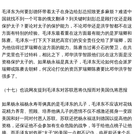
毛泽东为何要彭德怀带着太子在身边给彭总招致更多麻烦？难道中
国就找不到一个可靠的俄文翻译？到关键时刻彭总是顾打仗还是顾
保护太子？要论对太子的保护能力，不论邓华还是洪学智都不在这
方面有特别的经验。毛泽东最看重在这方面最有能力的是罗瑞卿和
陈赓。毛泽东一打下天下就把高官们的安全责任交给了罗瑞卿，因
为他信得过罗瑞卿在这方面的能力。陈赓当过蒋介石的警卫，在共
产党里也干过特科，相比之下，邓华洪学智跟他们比在这方面是没
资格保护太子的。如果杨永福是真太子，毛泽东无论如何也会派罗
瑞卿或陈赓去朝鲜，何况论打仗的资历罗瑞卿陈赓要比邓华洪学智
强多了。
（十七）也说网友提到毛泽东对苏联恩将仇报而对美国仇将恩报
如果杨永福杨永寿哥俩真的是毛泽东的儿子，毛泽东不应该对花钱
花精力养育、照顾、培养他俩儿子的恩情不仅不感激还摇身一变跟
美国和好一同对付恩人苏联。苏联还把杨永福送到德国以提高他的
资格，还保证他不会参加有生命危险的战争，等于给他点桃子让他
摘。而毛泽东对炸死“太子”的美国一点都不记仇，临死前还来个乒