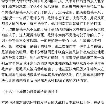
珍亲手做的针线活作为未来见面的证据。文革开始后这男孩去北京
找毛泽东时就带上了这个针线活证据。周恩来与朱德当场指认了这
个男孩就是毛泽东与贺子珍的儿子，没有破绽。他俩去找毛泽东，
把情况一一告诉了毛泽东后，毛泽东想了想，决定不见，并说反正
都是人民的儿子，就不见他了。他回到南京后就被红卫兵给打死
了，理由是毛泽东不见他，等于是他想欺骗伟大领袖冒充是伟大领
袖的儿子。这人死得比较冤。毛泽东为何不见他与贺子珍的儿子？
因为他害怕再次被欺骗。一朝被蛇咬十年怕井绳。毛泽东也不例
外。第一次被骗，是骗子的耻辱，第二次在同样一件事上再被骗，
是被骗者的耻辱。毛泽东怀疑周恩来联合朱德又搞什么名堂让他毛
泽东放弃文革呢。到毛岸英死在朝鲜、毛岸青突然间就傻了等一系
列反常事件后毛泽东当然猜到周恩来知道杨永福杨永寿不是毛岸英
毛岸青，是毛泽东被冯雪峰给骗了，他甚至认为周恩来朱德等人在
背地里看毛泽东把假儿子当成真儿子的笑话呢。而毛泽东早就暗下
决心让周恩来看看我毛泽东怎么收拾骗了我的这俩假货。
（十六）毛泽东为何要成全彭德怀？
本来毛泽东对彭德怀擅自发动百团大战打日本就耿耿于怀，在延安