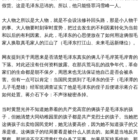
假货。这是毛泽东忌讳的。所以，他只能怪罪冯雪峰一人。
大人物之所以是大人物，就是不会设法修补回头路，那是小人物干
的事。大人物要时刻审时度势，把过去发生的不利因素转化为当前
和以后的有利因素。从此，毛泽东的心思便放在了如何用这俩假毛
家人换取真毛家人的江山了（毛泽东打江山、未来毛远新继位）。
网友提到关于周恩来是否清楚毛泽东真实的俩儿子毛岸英毛岸青的
下落。对此还没有任何资料披露。在那兵荒马乱的战争年代，革命
家们的生命都是朝不保夕，周恩来也无法保证他自己是否会被杀
害。但有一点可以肯定：当国民党抓到了毛泽东的侄子（毛泽潭的
儿子毛楚雄）经军统调查证实了他是毛泽东的侄子后便请示蒋介石
如何处置。蒋介石下令：不声张秘密杀掉。
当时黄慧光并不知道她养着的共产党高官的俩孩子是毛泽东的孩
子，但她清楚大同幼稚园里的孩子都是共产党烈士的孩子。当她把
这俩孩子出卖给国民党时，她无法要高价，因为她不知道孩子的父
亲是谁。这俩孩子的结局要看是被什么人抓去的。如果是当地反共
警察，那就说不定不理青红皂白杀了完事。如果是军统系统的，那