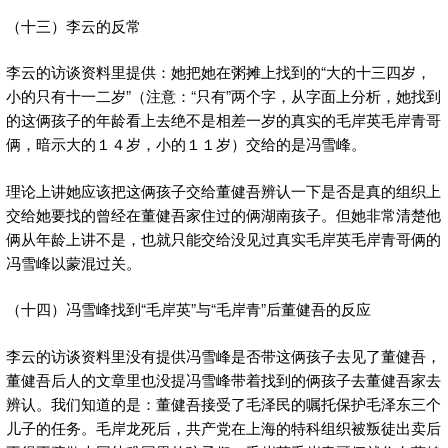
（十三）李云的反常
李云的访谈资料里提供：她把她在粥摊上找到的“大的十三四岁，
小的只有十一二岁”（注意：“只有”两个字，从字面上分析，她找到
的这俩孩子的年龄看上去绝不是相差一岁的真实的毛岸英毛岸青哥
俩，暗示大的１４岁，小的１１岁）交给的是冯雪峰。
理论上讲她应该把这俩孩子交给董健吾辨认一下是否是真的组织上
交给她要找的曾经在董健吾家住过的俩湖南孩子。但她非常清楚他
俩从年龄上讲不是，也就只能交给没见过真实毛岸英毛岸青哥俩的
冯雪峰以蒙混过关。
（十四）冯雪峰找到“毛岸英”与“毛岸青”后董健吾的反应
李云的访谈资料里没有提供冯雪峰是否带这俩孩子去见了董健吾，
董健吾后人的文章里也没提冯雪峰带着找到的俩孩子去董健吾家去
辨认。我们知道的是：董健吾接受了毛泽民的嘱托保护毛泽东三个
儿子的任务。毛岸龙死后，共产党在上海的特科组织被叛徒出卖后