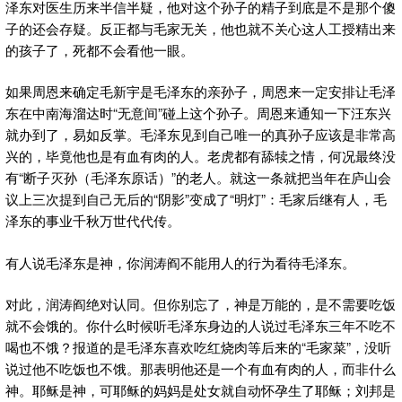
泽东对医生历来半信半疑，他对这个孙子的精子到底是不是那个傻
子的还会存疑。反正都与毛家无关，他也就不关心这人工授精出来
的孩子了，死都不会看他一眼。
如果周恩来确定毛新宇是毛泽东的亲孙子，周恩来一定安排让毛泽
东在中南海溜达时“无意间”碰上这个孙子。周恩来通知一下汪东兴
就办到了，易如反掌。毛泽东见到自己唯一的真孙子应该是非常高
兴的，毕竟他也是有血有肉的人。老虎都有舔犊之情，何况最终没
有“断子灭孙（毛泽东原话）”的老人。就这一条就把当年在庐山会
议上三次提到自己无后的“阴影”变成了“明灯”：毛家后继有人，毛
泽东的事业千秋万世代代传。
有人说毛泽东是神，你润涛阎不能用人的行为看待毛泽东。
对此，润涛阎绝对认同。但你别忘了，神是万能的，是不需要吃饭
就不会饿的。你什么时候听毛泽东身边的人说过毛泽东三年不吃不
喝也不饿？报道的是毛泽东喜欢吃红烧肉等后来的“毛家菜”，没听
说过他不吃饭也不饿。那表明他还是一个有血有肉的人，而非什么
神。耶稣是神，可耶稣的妈妈是处女就自动怀孕生了耶稣；刘邦是