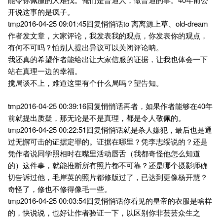
开说这事的是疯子。
tmp2016-04-25 09:01:45回复悄悄话to 离离源上草、old-dream
作者发文章，大家评论，我发表我的观点，你发表你的观点，
有何不可吗？怕别人提出异议可以关闭评论呐。
我还真的希望作者能给出让大家信服的证据，让我也体会一下
站在真理一边的幸福。
搅局谈不上，难道这里有个什么局吗？望告知。
tmp2016-04-25 00:39:16回复悄悄话再者，如果作者能够在40年
前就提出质疑，那无论是不是真理，都是令人敬佩的。
tmp2016-04-25 00:22:51回复悄悄话就是杀人嫌犯，最后也是通
过无懈可击的证据定罪的。证据在哪里？凭李志绥说的？还是
凭作者说同学照相时在嘴里活动唇舌（我都奇怪他怎么知道
的）这件事，就能推断所有照片都不可靠？还是哪个摄影师确
切告诉过他，毛岸英的照片都修版过了，已达到更像杨开慧？
奇怪了，修也不修得像毛一些。
tmp2016-04-25 00:03:54回复悄悄话你看见的皇帝的衣服是啥样
的，快说说，也好让作者验证一下，以区别你非芸芸众生之