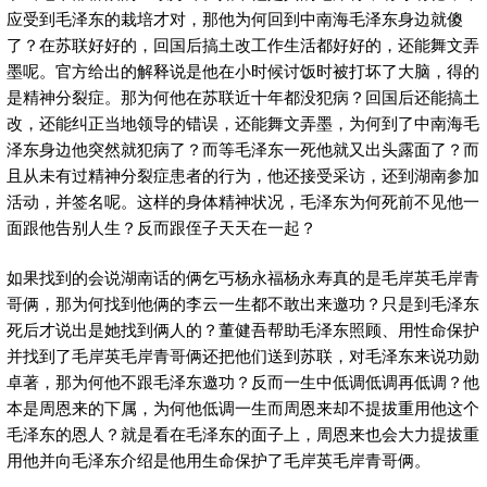
应受到毛泽东的栽培才对，那他为何回到中南海毛泽东身边就傻
了？在苏联好好的，回国后搞土改工作生活都好好的，还能舞文弄
墨呢。官方给出的解释说是他在小时候讨饭时被打坏了大脑，得的
是精神分裂症。那为何他在苏联近十年都没犯病？回国后还能搞土
改，还能纠正当地领导的错误，还能舞文弄墨，为何到了中南海毛
泽东身边他突然就犯病了？而等毛泽东一死他就又出头露面了？而
且从未有过精神分裂症患者的行为，他还接受采访，还到湖南参加
活动，并签名呢。这样的身体精神状况，毛泽东为何死前不见他一
面跟他告别人生？反而跟侄子天天在一起？
如果找到的会说湖南话的俩乞丐杨永福杨永寿真的是毛岸英毛岸青
哥俩，那为何找到他俩的李云一生都不敢出来邀功？只是到毛泽东
死后才说出是她找到俩人的？董健吾帮助毛泽东照顾、用性命保护
并找到了毛岸英毛岸青哥俩还把他们送到苏联，对毛泽东来说功勋
卓著，那为何他不跟毛泽东邀功？反而一生中低调低调再低调？他
本是周恩来的下属，为何他低调一生而周恩来却不提拔重用他这个
毛泽东的恩人？就是看在毛泽东的面子上，周恩来也会大力提拔重
用他并向毛泽东介绍是他用生命保护了毛岸英毛岸青哥俩。