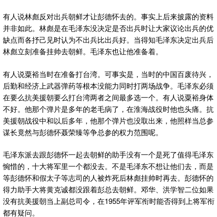
有人说林彪反对出兵朝鲜才让彭德怀去的。事实上后来披露的资料
并非如此。林彪是在毛泽东没决定是否出兵时让大家议论出兵的优
缺点而各抒己见时认为不出兵比出兵好。当得知毛泽东决定出兵后
林彪立刻准备挂帅去朝鲜。毛泽东也让他准备着。
有人说粟裕当时在准备打台湾。可事实是，当时的中国百废待兴，
后勤和经济上武器弹药等根本没能力同时打两场战争。毛泽东必须
在要么抗美援朝要么打台湾两者之间最多选一个。有人说粟裕身体
不好。他那个弹片是多年的老毛病了，在淮海战役时他也头痛。抗
美援朝战役中和以后多年，他那个弹片也没取出来，他照样当总参
谋长竟然与彭德怀聂荣臻等争总参的权力范围呢。
毛泽东派去跟彭德怀一起去朝鲜的助手没有一个是死了值得毛泽东
惋惜的，十大将军里一个都没去。不是毛泽东不想让他们去，而是
等彭德怀和假太子等志司的人被炸死后林彪挂帅时再去。彭德怀的
得力助手大将黄克诚都没跟着彭总去朝鲜。邓华、洪学智二位如果
没有抗美援朝当上副总司令，在1955年评军衔时能否得到上将军衔
都有疑问。