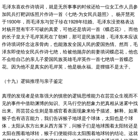
毛泽东喜欢作诗填词，就是无所事事的时候还给一位女工作人员参
加民兵打靶训练照片作诗一首《七绝-为女民兵题照》。杨开慧死
于1930年，而毛泽东与贺子珍在1928年结婚。毛泽东没资格表达
对杨开慧有牢不可破的真爱，可他还是填词一首《蝶恋花》。而他
的长子皇太子毛岸英死在了朝鲜，那可是民族英雄，毛泽东本应该
作诗填词怀念这亲骨肉，也能激发全国人民的爱国热情。然而，毛
泽东即使给女民兵作诗七绝，给被他抛弃的前妻填词蝶恋花，他也
不会给自己的亲儿子爱国民族英雄毛岸英作一首七绝填一首蝶恋
花。因为他不是真实的毛岸英，他是杨永福。是狸猫不是太子。
（十九）逻辑推理与亲子鉴定
真理的发现者是依靠强大的慎密的逻辑思维能力在芸芸众生视而不
见的事件中借助渊博的知识、天马行空的想象力把真相从迷雾中找
出来。而芸芸众生则是靠感官看表面现象来给予描述、解释。如果
猴子也有语言能力，我们告诉猴子地球是个球体，太阳也是个球
体，太阳从东方出来从西方落下，问猴子们是地球围着太阳转还是
太阳在围着地球转，猴子们便能得出太阳围着地球转的结论。这就