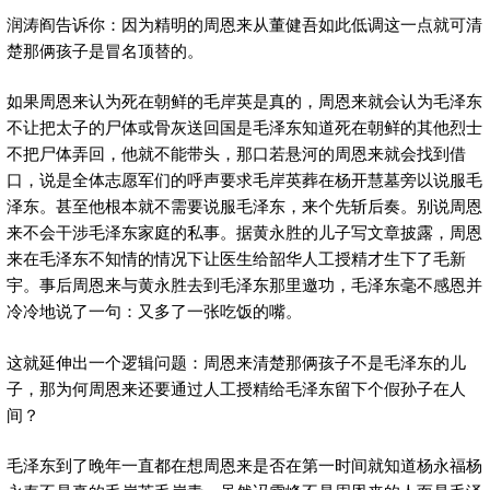
润涛阎告诉你：因为精明的周恩来从董健吾如此低调这一点就可清
楚那俩孩子是冒名顶替的。
如果周恩来认为死在朝鲜的毛岸英是真的，周恩来就会认为毛泽东
不让把太子的尸体或骨灰送回国是毛泽东知道死在朝鲜的其他烈士
不把尸体弄回，他就不能带头，那口若悬河的周恩来就会找到借
口，说是全体志愿军们的呼声要求毛岸英葬在杨开慧墓旁以说服毛
泽东。甚至他根本就不需要说服毛泽东，来个先斩后奏。别说周恩
来不会干涉毛泽东家庭的私事。据黄永胜的儿子写文章披露，周恩
来在毛泽东不知情的情况下让医生给韶华人工授精才生下了毛新
宇。事后周恩来与黄永胜去到毛泽东那里邀功，毛泽东毫不感恩并
冷冷地说了一句：又多了一张吃饭的嘴。
这就延伸出一个逻辑问题：周恩来清楚那俩孩子不是毛泽东的儿
子，那为何周恩来还要通过人工授精给毛泽东留下个假孙子在人
间？
毛泽东到了晚年一直都在想周恩来是否在第一时间就知道杨永福杨