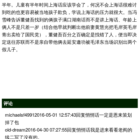
半年。儿童有半年时间上海话应该学会了，何况不会上海话很难讨
到吃的也更容易被当地孩子欺负，学说上海话的压力就很大。当冯
雪峰告诉董健吾找到的俩孩子满口湖南话而不是讲上海话、年龄上
俩人不是只差一岁（结合他早就判断出他前妻黄慧光把毛岸英毛岸
青出卖给了国民党），董健吾百分之百确定是找错了人，便当即决
定送往苏联而不是亲自带他俩去延安邀功被毛泽东当场识别出两个
假儿子。
评论
michaelsf49912016-05-01 12:57:43回复悄悄话一定是恩来策划
掉了包
old-dream2016-04-30 07:27:55回复悄悄话我是进来看看老阎的
续二写了没有的。