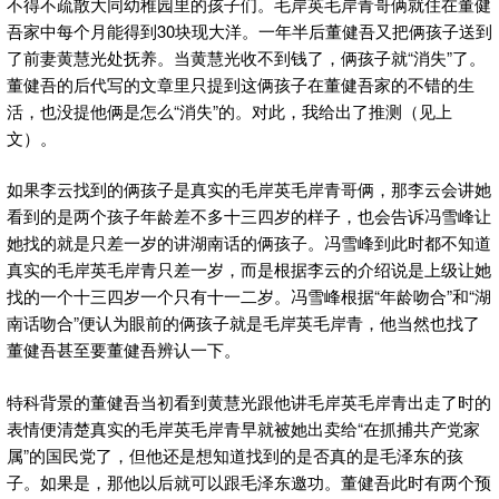
不得不疏散大同幼稚园里的孩子们。毛岸英毛岸青哥俩就住在董健
吾家中每个月能得到30块现大洋。一年半后董健吾又把俩孩子送到
了前妻黄慧光处抚养。当黄慧光收不到钱了，俩孩子就“消失”了。
董健吾的后代写的文章里只提到这俩孩子在董健吾家的不错的生
活，也没提他俩是怎么“消失”的。对此，我给出了推测（见上
文）。
如果李云找到的俩孩子是真实的毛岸英毛岸青哥俩，那李云会讲她
看到的是两个孩子年龄差不多十三四岁的样子，也会告诉冯雪峰让
她找的就是只差一岁的讲湖南话的俩孩子。冯雪峰到此时都不知道
真实的毛岸英毛岸青只差一岁，而是根据李云的介绍说是上级让她
找的一个十三四岁一个只有十一二岁。冯雪峰根据“年龄吻合”和“湖
南话吻合”便认为眼前的俩孩子就是毛岸英毛岸青，他当然也找了
董健吾甚至要董健吾辨认一下。
特科背景的董健吾当初看到黄慧光跟他讲毛岸英毛岸青出走了时的
表情便清楚真实的毛岸英毛岸青早就被她出卖给“在抓捕共产党家
属”的国民党了，但他还是想知道找到的是否真的是毛泽东的孩
子。如果是，那他以后就可以跟毛泽东邀功。董健吾此时有两个预