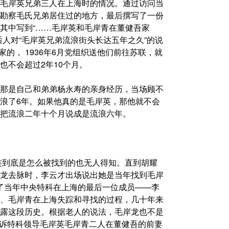
毛岸英兄弟三人在上海时的情况。通过访问当
勘察毛氏兄弟居住过的地方，最后撰写了一份
其中写到“……毛岸英和毛岸青在董健吾家
人对“毛岸英兄弟流浪街头长达五年之久”的说
家的， 1936年6月党组织送他们前往苏联，就
也不会超过2年10个月。
那是自己和弟弟杨永寿的亲身经历，当场顾不
浪了6年。如果他真的是毛岸英，那他就不会
把流浪二年十个月说成是流浪六年。
，连到底是怎么被找到的也无人得知。直到胡耀
龙去脉时，李云才出场说出她是当年找到毛岸
采访了当年中央特科在上海的最后一位成员——李
、毛岸青在上海失踪和寻找的过程，几十年来
露这段历史。根据老人的说法，毛岸龙也不是
吾告诉特科领导毛岸英毛岸青二人在董健吾的前妻