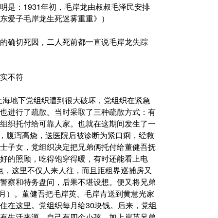
明是：1931年初，毛岸龙由叔叔毛泽民安排
东爱子毛岸龙生死迷雾重重》）
的确切死因，二人死前都一直说毛岸龙失踪
实不符
上海地下党组织遭到很大破坏，党组织在紧急
也进行了疏散。当时采取了三种疏散方式：有
组织托付给可靠人家。也就在这期间发生了一
病，腹泻高烧，送医院后被诊断为紧口痢，经救
士子女，党组织决定把兄弟俩托付给董健吾抚
好的照顾，吃得饱穿得暖，有时还能看上电
络点，这里不仅人来人往，而且距租界巡捕房又
警察和特务盘问，后果不堪设想。便又将兄弟
8月）。董健吾把毛岸英、毛岸青送到黄慧光家
住在这里。党组织每月给30块钱。后来，党组
有生活来源，自己有四个小孩，加上岸英兄弟