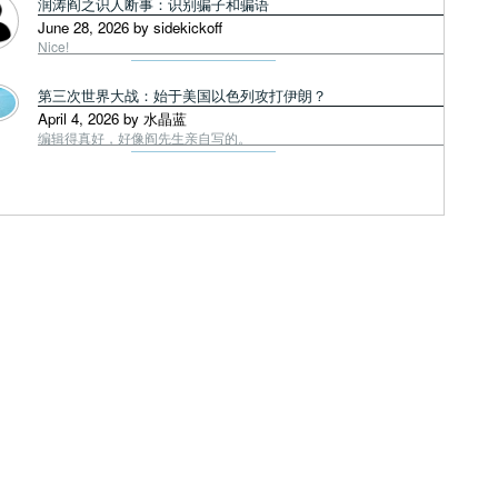
润涛阎之识人断事：识别骗子和骗语
June 28, 2026 by sidekickoff
Nice!
第三次世界大战：始于美国以色列攻打伊朗？
April 4, 2026 by 水晶蓝
编辑得真好，好像阎先生亲自写的。