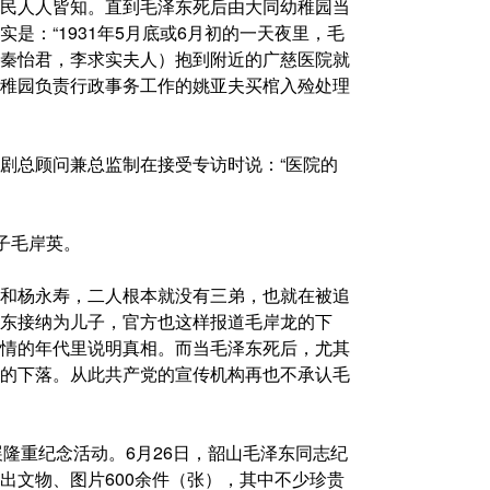
民人人皆知。直到毛泽东死后由大同幼稚园当
是：“1931年5月底或6月初的一天夜里，毛
秦怡君，李求实夫人）抱到附近的广慈医院就
稚园负责行政事务工作的姚亚夫买棺入殓处理
剧总顾问兼总监制在接受专访时说：“医院的
子毛岸英。
和杨永寿，二人根本就没有三弟，也就在被追
东接纳为儿子，官方也这样报道毛岸龙的下
情的年代里说明真相。而当毛泽东死后，尤其
的下落。从此共产党的宣传机构再也不承认毛
开展隆重纪念活动。6月26日，韶山毛泽东同志纪
出文物、图片600余件（张），其中不少珍贵