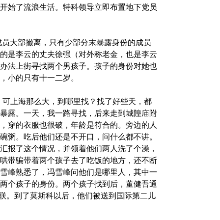
开始了流浪生活。特科领导立即布置地下党员
科成员大部撤离，只有少部分末暴露身份的成员
的是李云的丈夫徐强（对外称老金，也是李云
办法上街寻找两个男孩子。孩子的身份对她也
，小的只有十一二岁。
，可上海那么大，到哪里找？找了好些天，都
暴露。一天，我一路寻找，后来走到城隍庙附
，穿的衣服也很破，年龄是符合的。旁边的人
碗粥。吃后他们还是不开口，问什么都不讲。
汇报了这个情况，并领着他们两人洗了个澡，
哄带骗带着两个孩子去了吃饭的地方，还不断
雪峰熟悉了，冯雪峰问他们是哪里人，其中一
两个孩子的身份。两个孩子找到后，董健吾通
苏联。到了莫斯科以后，他们被送到国际第二儿