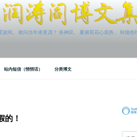
间。 敢问当年谁更茂？ 洛神叹。 夏俯荷花心底热， 秋抛色叶玉笛
站内短信（悄悄话）
分类博文
假的！
搜