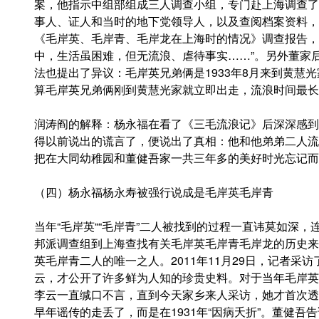
案，他指示中组部组成三人调查小组，专门赴上海调查了
事人、证人和当时的地下党领导人，以及查阅档案资料，
《毛岸英、毛岸青、毛岸龙在上海时的情况》调查报告，
中，生活虽困难，但无流浪、虐待事实……”。另外董家后
法也提出了异议：毛岸英兄弟俩是1933年8月来到黄慧光
算毛岸英兄弟俩刚到黄慧光家就立即出走，流浪时间最长
润涛阎的解释：杨永福在看了《三毛流浪记》后深深感到
得以前说出的谎言了，便说出了真相：他和他弟弟二人流
把在大同幼稚园和董健吾家一共三年多的美好时光忘记而
（四）杨永福杨永寿被强行说成是毛岸英毛岸青
当年“毛岸英““毛岸青”二人被找到的过程一直讳莫如深
邦派调查组到上海查找有关毛岸英毛岸青毛岸龙的历史来
英毛岸青二人的唯一之人。2011年11月29日，记者
云，才公开了许多鲜为人知的珍贵史料。对于当年毛岸英
李云一直缄口不言，直到今天家乡来人采访，她才首次透
早年谣传的走丢了，而是在1931年“因病夭折”。董健