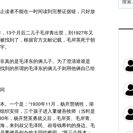
索：
止读者不能在一时间读到完整证据链，只好放
，13个月后二儿子毛岸青出世，到1927年又
被找到了，根据官方文献记载，毛岸英死于朝
宇。
非真的是毛泽东的俩儿子。为了澄清谁谁是
找到的所谓的毛泽东的俩儿子则用他俩自己给
同
。一个是：“1930年11月，杨开慧牺牲，湖
组织安排，三个孩子进入董健吾牧师（当时是
930年，杨开慧英勇就义后，毛岸英、毛岸青、
海，来到叔父毛泽民、叔母钱希钧的身边。毛
员董健吾创办的大同幼稚园。”第三个版本：