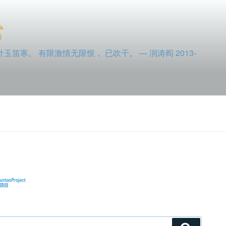
寒。 有限激情无限恨， 已吹干。 — 润涛阎 2013-