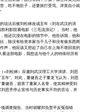
苦，吃不饱肚子，还要挨打受骂。岸英自小就
”
的说法后被刘松林改成五年（刘在武汉的演
四胜利影院看电影《三毛流浪记》。当时，他
，他还沉浸在电影的情节中。他告诉我，他和
比，除没有给资本家当干儿子和没有偷东西两
作声，他应该又想起了自己在上海不堪回首的
人看这部电影，我想这与他个人的特殊经历有
思齐（=刘松林）应邀到武汉理工大学演讲。刘思
了五年”。对此，董健吾之子董龙飞认为，刘思
了董健吾，损害了董家人名誉，使其精神受到
求刘思齐停止宣传与历史事实不符的言论，并
一项调查报告。当时胡耀邦负责平反冤假错