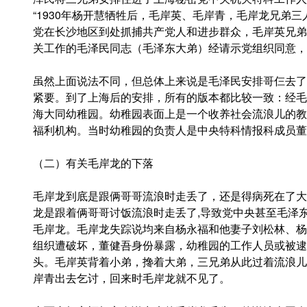
“1930年杨开慧牺牲后，毛岸英、毛岸青，毛岸龙兄弟
党在长沙地区到处抓捕共产党人和进步群众，毛岸英兄弟
关工作的毛泽民同志（毛泽东大弟）经请示党组织同意，
虽然上面说法不同，但总体上来说是毛泽民安排哥仨去了
紧要。到了上海后的安排，所有的版本都比较一致：经毛
海大同幼稚园。幼稚园表面上是一个收养社会流浪儿的教
福利机构。当时幼稚园的负责人是中央特科情报科成员董
（二）有关毛岸龙的下落
毛岸龙到底是跟俩哥哥流浪时走丢了，还是得病死在了大
龙是跟着俩哥哥讨饭流浪时走丢了,导致党中央甚至毛泽
毛岸龙。毛岸龙失踪说均来自杨永福和他妻子刘松林、杨
组织遭破坏，董健吾身份暴露，幼稚园的工作人员或被逮
头。毛岸英背着小弟，搀着大弟，三兄弟从此过着流浪儿
岸青出去乞讨，回来时毛岸龙就不见了。