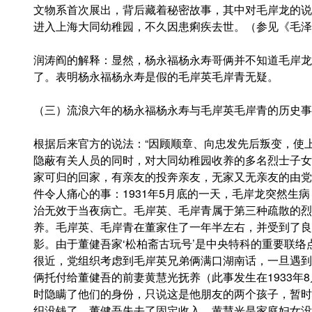
文物系首次展出，背后藏着秘密故事，其中对毛岸龙的说
进入上海大同幼稚园，不久因患痢疾去世。（参见《毛泽
润涛阎的解释：显然，杨永福杨永寿哥俩并不知道毛岸龙
了。表明杨永福杨永寿是假的毛岸英毛岸青无疑。
（三）流浪六年的杨永福杨永寿与毛岸英毛岸青的历史事
根据后来官方的说法：“因顾顺章、向忠发先后叛变，使
隐蔽有关人员的同时，对大同幼稚园收养的多名烈士子女
家可归的回家，有亲友的投奔亲友，无家又无亲友的由党
件令人痛心的事：1931年5月底的一天，毛岸龙突然生
治无效于当夜病亡。毛岸英、毛岸青属于第三种疏散的烈
养。毛岸英、毛岸青在董家住了一年半左右，并受到了良
影。由于董健吾家‘松柏斋古玩号’是中央特科的重要联
很近，党组织考虑到毛岸英兄弟俩满口湖南话，一旦遇到
俩托付给董健吾的前妻黄慧光抚养（此事发生在1933年
时隐瞒了他们的身份，只说这是他朋友的两个孩子，暂时
织没钱了，董健吾失去了固定收入，黄慧光是家庭妇女没