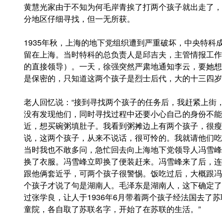
黄慧光家由于不知为何毛岸青挨了打两个孩子就出走了，
分地区仔细寻找，但一无所获。
1935年秋，上海的地下党组织遭到严重破坏，中央特
留在上海。当时特科的总负责人是邱吉夫，主管情报工作
的直接领导）。一天，徐强突然严肃地通知李云，要她想
是保密的，只知道这两个孩子是烈士后代，大的十三四岁
老人回忆说：“接到寻找两个孩子的任务后，我赶紧上街
没有发现他们，同时寻找过程中还要小心自己的身份不能
近，想买碗粥填肚子。我看到粥摊边上有两个孩子，很瘦
说，这两个孩子，从来不说话，很可怜的。我就请他们吃
当时我也不敢多问，急忙回去向上海地下党领导人冯雪峰
换了衣服。冯雪峰立即换了便装赶来。冯雪峰来了后，连
跟他俩套近乎，可两个孩子很警惕。饭吃过后，大概跟冯
个孩子才说了句是湖南人。毛泽东是湖南人，这下确定了
过张学良，让人于1936年6月带着两个孩子经法国去了
童院，各自取了苏联名字，开始了在苏联的生活。”