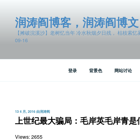
跳
至
润涛阎博客，润涛阎博文
内
容
【摊破浣溪沙】老树忆当年 冷水秋烟夕日残， 枯枝索忆雾波
09-16
登录
背景色
网站讨论
发
13 4 月, 2016
由
润涛阎
布
上世纪最大骗局：毛岸英毛岸青是
于
Views: 2655