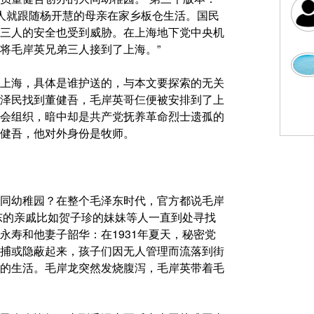
三人就跟随杨开慧的母亲在家乡板仓生活。国民
三人的安全也受到威胁。在上海地下党中央机
将毛岸英兄弟三人接到了上海。”
上海，具体是谁护送的，与本文要探索的无关
泽民找到董健吾，毛岸英哥仨便被安排到了上
会组织，暗中却是共产党抚养革命烈士遗孤的
健吾，他对外身份是牧师。
同幼稚园？在整个毛泽东时代，官方都说毛岸
东的亲戚比如贺子珍的妹妹等人一直到处寻找
永寿和他妻子韶华：在1931年夏天，秘密党
捕或隐蔽起来，孩子们因无人管理而流落到街
的生活。毛岸龙突然发烧腹泻，毛岸英带着毛