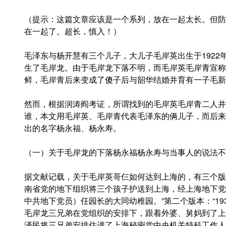
（提示：这篇文章应该是一个系列，放在一起太长。但防
在一起了。超长，慎入！）
毛泽东与杨开慧有三个儿子，大儿子毛岸英出生于1922年
生了毛岸龙。由于毛岸龙下落不明，而毛岸英毛岸青宣称
鲜，毛岸青后来变成了傻子后与韶华结婚并育有一子毛新
然而，根据润涛阎考证，所谓找到的毛岸英毛岸青二人并
谁，本文用毛岸英、毛岸青代表毛泽东的俩儿子，而后来
出的名字杨永福、杨永寿。
（一）关于毛岸龙的下落杨永福杨永寿与当事人的说法不
据文献记载，关于毛岸英哥仨如何达到上海的，有三个版本
南省党的地下组织将三个孩子护送到上海，经上海地下党
中共地下党员）任园长的大同幼稚园。”第二个版本：“1
毛岸龙三兄弟在党组织的安排下，跟着外婆、舅妈到了上
泽民将三兄弟安排住进了上海秘密党中央机关特科工作人