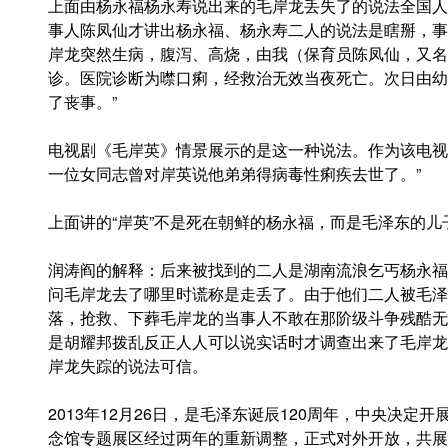
上面由杨永福杨永寿说出来的毛岸龙丢失了的说法全国人
事人陈凤仙才讲出杨永福、杨永寿二人的说法是瞎掰，事实
岸龙突然生病，腹泻、高烧，由我（保育员陈凤仙，又名
诊。医院诊断为噤口痢，经救治无效当夜死亡。次日由幼
了丧事。”
电视剧《毛岸英》情景展示的是这一种说法。作为该电视
一位女同志曾对岸英说他弟弟得病毒性痢疾去世了。”
上面讲的“岸英”不是死在朝鲜的杨永福，而是毛泽东的儿
润涛阎的解释：后来被找到的二人是湖南流浪乞丐杨永福
问毛岸龙去了哪里时谎称是走丢了。由于他们二人被毛泽
落，抢救、下葬毛岸龙的当事人不敢在那阶级斗争残酷无
是胡耀邦拨乱反正人人可以说实话时才调查出来了毛岸龙
岸龙失踪的说法可信。
2013年12月26日，是毛泽东诞辰120周年，中央决定
念馆专题展区经过两年的重新调整，正式对外开放，共展