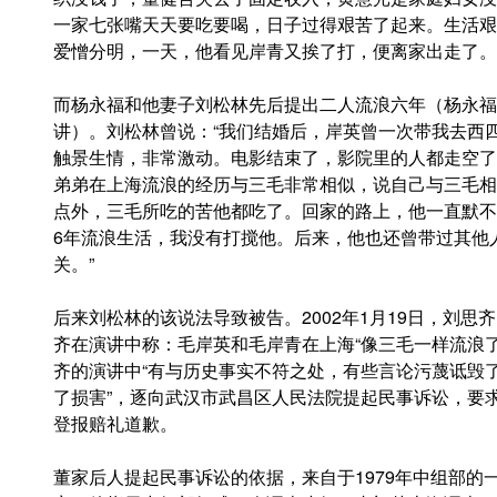
一家七张嘴天天要吃要喝，日子过得艰苦了起来。生活艰
爱憎分明，一天，他看见岸青又挨了打，便离家出走了。
而杨永福和他妻子刘松林先后提出二人流浪六年（杨永福
讲）。刘松林曾说：“我们结婚后，岸英曾一次带我去西
触景生情，非常激动。电影结束了，影院里的人都走空了
弟弟在上海流浪的经历与三毛非常相似，说自己与三毛相
点外，三毛所吃的苦他都吃了。回家的路上，他一直默不
6年流浪生活，我没有打搅他。后来，他也还曾带过其他
关。”
后来刘松林的该说法导致被告。2002年1月19日，刘
齐在演讲中称：毛岸英和毛岸青在上海“像三毛一样流浪
齐的演讲中“有与历史事实不符之处，有些言论污蔑诋毁
了损害”，逐向武汉市武昌区人民法院提起民事诉讼，要
登报赔礼道歉。
董家后人提起民事诉讼的依据，来自于1979年中组部的