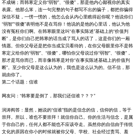
不成钢；而韩寒定义你“弱智”、“很傻”，那是他内心鄙视你的真实
表露。他那么笨，连一句完整的句子都写不出的骗子，都把你骗得
深信不疑，一愣一愣的，他怎么会从内心里瞧得起你呢？他说你们
“弱智”“很傻”表明他不是在骂你！他说的是他的心里话，他认为他
没有冤枉你们啊。在韩寒眼里这叫“在事实陈述”基础上的“价值判
断”，是你们自己把韩寒的话当成了骂人的话了，这是你们的一厢
情愿。但你父母还是把你当成宝贝看待的，在你父母眼里你不是韩
寒定义给你的“弱智”、“很傻”，哪怕你父母说过你“弱智”、“很傻”，
那才是骂你而已，而非像韩寒是对你“在事实陈述基础上的价值判
断”。至少你父母是这么认为的，我也是这么认为的。信不信，那
就由你了。
第二个话题：信谁
网友问：“韩寒要是倒了，那我们还信谁？？？”
润涛阎答：显然，她说的“信谁”指的是信念的信，信仰的信，等于
崇拜。所以，谁也不要崇拜！就信你自己。你的生活与信念，是属
于你自己的，任何人都不能也不应该夺走。虽然你的自信由于传统
文化的原因在你小的时候就被你父母、学校、社会经过责骂、羞