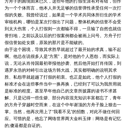
方舟子的困境由来已久，这些年他的打假生涯有对有错，但作
为一个个体而言，他本人并无足够的信誉弹性承受任何一次打
假的失败。我曾经说过，如果是一个学术共同体所衍生的学术
审核机构，哪怕是某次打假出了问题，整体机构的信誉不会受
到太大伤害，个人打假则一次都输不得，一旦输了自然也就信
誉扫地，之前以及以后的打假案例都会被画上问号。方舟子打
假信誉如处女膜，原装的那片是不能破的。
由于这个困境，导致其求胜早就超过了最开始的求真，输不起
啊。他总在说很多人是“方黑”，是对他的个人恩怨，而实际上
说，无论从肖传国最初举报他抄袭、然后他开始打肖传国，到
遇罗永浩的对峙引出这场方韩大战，其实都明确的说明其求
胜、私怨早就超越了打假的初衷。也正是如此，他个人打假的
标准才会在这些事件当中一换再换，已经到了可以为我所用就
是标准的程度。甚至早年他自己的文章所披露的读书不求甚
解、只是记得一些生僻、部分内容混充知识丰富都忘了，青年
的方舟子穿越时空而来，在这个中年谢顶的方舟子脸上狠击一
掌。当然，他再次用上了“我看不见”的招数，对此不做任何回
应。可惜的是，他忘了网络世界两大金科玉律：网络是有记忆
的;傻逼都是自证的。