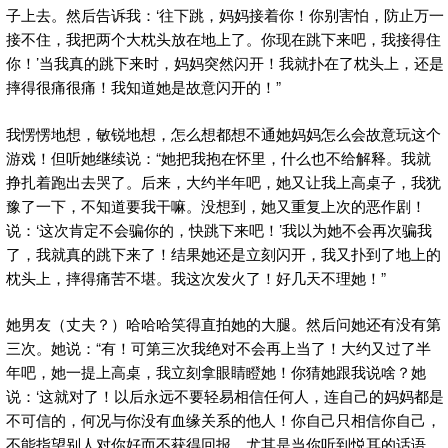
子上去。然后告诉我：‘往下跳，妈妈接着你！你别害怕，防止万一
接不住，我把两个大枕头放在地上了。你现在跳下来吧，我接得住
你！’当我真的跳下来时，妈妈突然闪开！我就扑在了枕头上，还是
摔得很痛很痛！我知道她是故意闪开的！”
我愣愣地想，敏锐地想，怎么想都想不通她妈妈怎么会故意玩这个
游戏！但听她继续说：“她把我抱在怀里，什么也不给解释。我就
挣扎着跑出去哭了。后来，大约半年吧，她又让我上高桌子，我犹
豫了一下，不知道要我干嘛。没想到，她又重复上次的恶作剧！
说：‘这次肯定不会骗你的，快跳下来吧！’我以为她不会再次骗我
了，我就真的跳下来了！结果她还是立刻闪开，我又扑到了地上的
枕头上，摔得痛苦不堪。我这次发火了！好几天不理她！”
她男友（丈夫？）哈哈哈笑得直拍她的大腿。然后问她还有没有第
三次。她说：“有！可第三次我绝对不会再上当了！大约又过了半
年吧，她一提上高桌，我立刻拿眼睛瞪她！你猜她跟我说啥？她
说：‘这就对了！以后永远不要轻易相信任何人，连自己的妈妈都是
不可信的，何况与你没有血缘关系的他人！你自己只相信你自己，
不能指望别人对你好而不获得回报。尤其是当你听到悦耳的话语