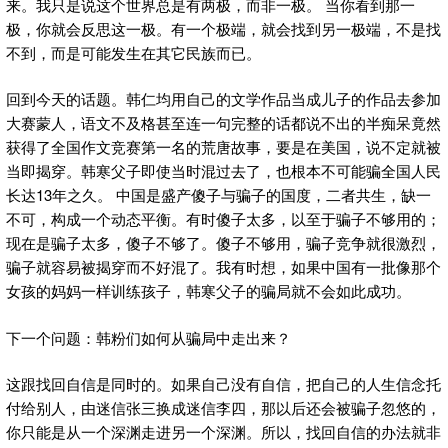
来。我只是说这个世界总是有两极，而非一极。 当你看到那一
极，你就会反思这一极。有一个极端，就会找到另一极端，不是找
不到，而是可能发生在其它民族而已。
回到今天的话题。韩仁均用自己的文学作品当成儿子的作品去参加
大赛蒙人，语文不及格甚至连一句完整的话都说不出的半痴呆竟然
获得了全国作文竞赛第一名的荒唐故事，要是在美国，说不定就被
当即揭穿。韩寒父子即使当时混过去了，也根本不可能骗全国人民
长达13年之久。 中国是盛产傻子与骗子的国度，二者共生，缺一
不可，构成一个动态平衡。有时傻子太多，以至于骗子不够用的；
现在是骗子太多，傻子不够了。傻子不够用，骗子竞争就很激烈，
骗子就容易被揭穿而不好混了。我有时想，如果中国有一批像那个
女孩的妈妈一样训练孩子，韩寒父子的骗局就不会如此成功。
下一个问题：韩粉们如何从骗局中走出来？
这跟找回自信是同时的。如果自己没有自信，把自己的人生信念托
付给别人，由迷信张三换成迷信李四，那以后还会被骗子忽悠的，
你只能是从一个深渊走进另一个深渊。所以，找回自信的办法就非