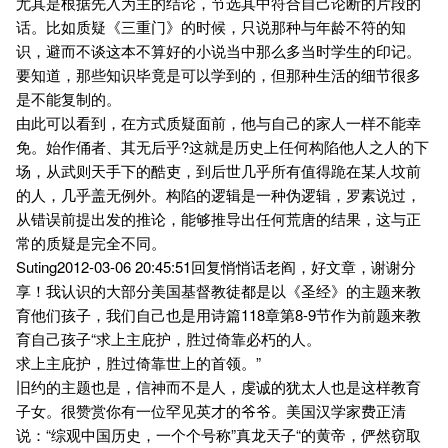
尤其是根据先入为主的结论，节选其中符合自己论断的片段的
话。比如质疑《三重门》的时候，只说那种与年龄不符的知
识，避而不谈这本不算好的小说当中那么多当时学生的印记。
要知道，那些知识毕竟是可以学到的，但那种生活的细节很多
是不能复制的。
由此可以看到，在方式质疑面前，他与自己的家人一样不能幸
免。始作俑者、其无后乎?这就是历史上任何构陷他人之人的下
场，从武则天手下的酷吏，到后世几乎所有值得跪在某人坟前
的人，几乎盖无例外。构陷的逻辑是一种伪逻辑，罗素说过，
从错误前提出发的推论，能够推导出任何荒唐的结果，这与正
常的质疑是完全不同。
Suting2012-03-06 20:45:51回复悄悄话老阎，好文章，谢谢分
享！我认识的大部分美国基督教徒都是以《圣经》的主题来教
育他们孩子，我们自己也是用诗篇118章第8-9节作为前题来教
育自己孩子“求上主庇护，胜过倚靠必朽的人。
求上主庇护，胜过倚靠世上的首领。”
旧约的主题也是，信神而不是人，虔诚的犹太人也是这样教育
子女。很赞赏你有一位罕见英才的爷爷。美国汉学家费正清
说：“综观中国历史，一个个号称”真龙天子“的黄帝，俨然窃取