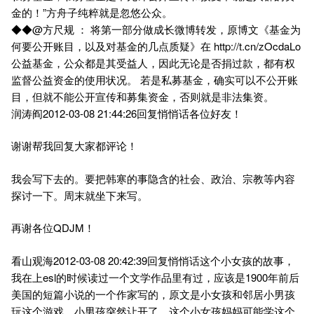
金的！”方舟子纯粹就是忽悠公众。
◆◆@方尺规 ： 将第一部分做成长微博转发，原博文《基金为
何要公开账目，以及对基金的几点质疑》在 http://t.cn/zOcdaLo
公益基金，公众都是其受益人，因此无论是否捐过款，都有权
监督公益资金的使用状况。 若是私募基金，确实可以不公开账
目，但就不能公开宣传和募集资金，否则就是非法集资。
润涛阎2012-03-08 21:44:26回复悄悄话各位好友！
谢谢帮我回复大家都评论！
我会写下去的。要把韩寒的事隐含的社会、政治、宗教等内容
探讨一下。周末就坐下来写。
再谢各位QDJM！
看山观海2012-03-08 20:42:39回复悄悄话这个小女孩的故事，
我在上esl的时候读过一个文学作品里有过，应该是1900年前后
美国的短篇小说的一个作家写的，原文是小女孩和邻居小男孩
玩这个游戏，小男孩突然让开了。这个小女孩妈妈可能学这个