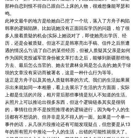
那种自恋到恨不得自己跟自己上床的人物，很难想像能琴瑟和
鸣。
此神文最牛的地方是给她自己挖了一个坑，落入了方舟子构陷
韩寒的逻辑陷阱。比如说她没有正面回应学历的问题，给了很
多人接着质疑的机会(实际上她说对了，即使她亮出学历、经
历，还是会被质疑。但这不正是韩寒亮出手稿、信件之后所遭
遇的情况么?);说了自己的某些经历，但被人质疑其父亲是如何
作为国民党投诚军官身份被文革打击之后，能够到新疆那些地
方去、最后怎么当官的、她去甘肃林业局是怎么去的;她关于绿
坝的文章没有采访而被署名，这是一种什么行为等等。
这正是方舟子以及其他人质疑韩寒的方式。我们的生活如果展
示出来就如同一本相册，看上去展示了生活的方方面面，实际
上都是生活的片段，相片背后那些事情是别人不知道的生活。
从照片上可以推论出很多东西，但这个逻辑链条其实是很弱
的，事情往往并不是按照推理者的逻辑进行，因为每个人的生
活都有不想说的、但并非是见不得人的一面。如果是一个单一
事件的话，从几张片段推论还有可能发现疑点，但您要是从13
年的所有照片中推论一个人的生活，出错的可能性就很大了。