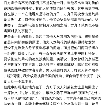
而方舟子看不见的案例并不是就这一种。当他发出当面对质的
邀约给韩寒的时候，其他人的质疑也纷至沓来，其中深圳电视
台也做了一个在他看来是诽谤的片子，方舟子再次发出邀约辩
论肖氏手术，肖传国接招后，他又说这是给深圳电视台的。这
也罢了，当深圳电视台的制片人接招之后，方舟子就再也不提
当面对质的事情了。
也是由于他的求胜，激起了其他人对其围攻的热情。按照堡垒
都是从内部突破的原理，他夫人刘菊花的抄袭问题持续发酵，
已经不是质疑方舟子双重标准的问题，而是把他们两口子绑在
一起进行质疑，以至于有一百多位所谓学者上书中国社科院，
要求彻查刘菊花的论文抄袭问题。实话说，作为曾经的京城恶
少与现在的江湖混混，对这种行为充满着鄙视，哪怕其中有数
位我曾经尊敬的学者专家。男人就去打男人，打女人算个啥事
儿呢?同理，我比较鄙视肖传国的行为，亲自动手算个汉子，找
别人动手不算本事。
但此事好玩儿的地方在于，方舟子夫人刘菊花女士居然回应了
一篇神文《过洁世同嫌》。该神文除了声称自己“美而纯”之外，
就只能说是“炫而蠢”了。其自恋之强烈，与方舟子说自己的道德
洁癖有一拼。实际上我都怀疑这两个人怎么能走到一起。都是