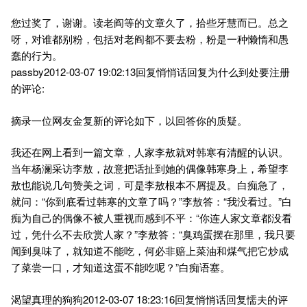
您过奖了，谢谢。读老阎等的文章久了，拾些牙慧而已。总之
呀，对谁都别粉，包括对老阎都不要去粉，粉是一种懒惰和愚
蠢的行为。
passby2012-03-07 19:02:13回复悄悄话回复为什么到处要注册
的评论:
摘录一位网友金复新的评论如下，以回答你的质疑。
我还在网上看到一篇文章，人家李敖就对韩寒有清醒的认识。
当年杨澜采访李敖，故意把话扯到她的偶像韩寒身上，希望李
敖也能说几句赞美之词，可是李敖根本不屑提及。白痴急了，
就问：“你到底看过韩寒的文章了吗？”李敖答：“我没看过。”白
痴为自己的偶像不被人重视而感到不平：“你连人家文章都没看
过，凭什么不去欣赏人家？”李敖答：“臭鸡蛋摆在那里，我只要
闻到臭味了，就知道不能吃，何必非赔上菜油和煤气把它炒成
了菜尝一口，才知道这蛋不能吃呢？”白痴语塞。
渴望真理的狗狗2012-03-07 18:23:16回复悄悄话回复懦夫的评