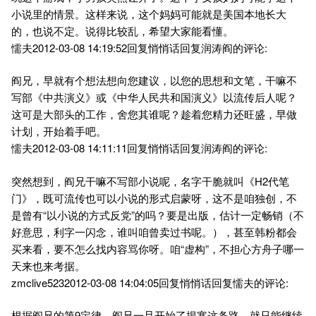
小说里的情景。这样来说，这个妈妈可能就是美国本地长大
的，也说不定。说得比较乱，希望大家能看懂。
懦夫2012-03-08 14:19:52回复悄悄话回复润涛阎的评论:
阎兄，早就有个想法想向您建议，以您的思想和文笔，干嘛不
写部《中共演义》或《中华人民共和国演义》以流传后人呢？
这可是大部头的工作，舍您其谁呢？趁着您精力还旺盛，早做
计划，开始着手吧。
懦夫2012-03-08 14:11:11回复悄悄话回复润涛阎的评论:
突然想到，阎兄干嘛不写部小说呢，名字干脆就叫《H2代笔
门》，既可流传也可以小说的形式启蒙呀，这不是咱独创，不
是曾有“以小说的方式反党”的吗？要是出版，估计一定畅销（不
好意思，利字一闪念，谁叫咱曾卖过书呢。），甚至韩粉都会
买来看，要不怎么找内容骂你呀。咱“虚构”，不担心方舟子哪一
天来也来考据。
zmclive5232012-03-08 14:04:05回复悄悄话回复懦夫的评论:
根据阎兄的第9定律，阎兄一旦开始了揭寒这条路，就只能继续