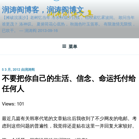
跳
润涛阎博客，润涛阎博文
至
【摊破浣溪沙】老树忆当年 冷水秋烟夕日残， 枯枝索忆雾波间。 敢问当年
内
谁更茂？ 洛神叹。 夏俯荷花心底热， 秋抛色叶玉笛寒。 有限激情无限恨，
容
已吹干。 — 润涛阎 2013-09-16
菜单
发
5 3 月, 2012
由
润涛阎
布
不要把你自己的生活、信念、命运托付给
于
任何人
Views: 101
最近几篇有关韩寒代笔的文章贴出后我收到了不少网友的电邮。考
虑到这些问题的普遍性，我觉得还是贴在这里一并回复大家较好。