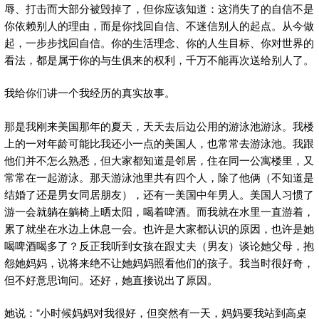
辱、打击而大部分被毁掉了，但你应该知道：这消失了的自信不是
你依赖别人的理由，而是你找回自信、不迷信别人的起点。从今做
起，一步步找回自信。你的生活理念、你的人生目标、你对世界的
看法，都是属于你的与生俱来的权利，千万不能再次送给别人了。
我给你们讲一个我经历的真实故事。
那是我刚来美国那年的夏天，天天去后边公用的游泳池游泳。我楼
上的一对年龄可能比我还小一点的美国人，也常常去游泳池。我跟
他们并不怎么熟悉，但大家都知道是邻居，住在同一公寓楼里，又
常常在一起游泳。那天游泳池里共有四个人，除了他俩（不知道是
结婚了还是男女同居朋友），还有一美国中年男人。美国人习惯了
游一会就躺在躺椅上晒太阳，喝着啤酒。而我就在水里一直游着，
累了就坐在水边上休息一会。也许是大家都认识的原因，也许是她
喝啤酒喝多了？反正我听到女孩在跟丈夫（男友）谈论她父母，抱
怨她妈妈，说将来绝不让她妈妈照看他们的孩子。我当时很好奇，
但不好意思询问。还好，她直接说出了原因。
她说：“小时候妈妈对我很好，但突然有一天，妈妈要我站到高桌