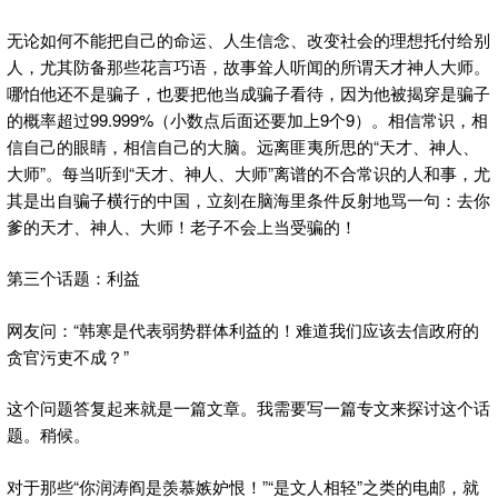
无论如何不能把自己的命运、人生信念、改变社会的理想托付给别
人，尤其防备那些花言巧语，故事耸人听闻的所谓天才神人大师。
哪怕他还不是骗子，也要把他当成骗子看待，因为他被揭穿是骗子
的概率超过99.999%（小数点后面还要加上9个9）。相信常识，相
信自己的眼睛，相信自己的大脑。远离匪夷所思的“天才、神人、
大师”。每当听到“天才、神人、大师”离谱的不合常识的人和事，尤
其是出自骗子横行的中国，立刻在脑海里条件反射地骂一句：去你
爹的天才、神人、大师！老子不会上当受骗的！
第三个话题：利益
网友问：“韩寒是代表弱势群体利益的！难道我们应该去信政府的
贪官污吏不成？”
这个问题答复起来就是一篇文章。我需要写一篇专文来探讨这个话
题。稍候。
对于那些“你润涛阎是羡慕嫉妒恨！”“是文人相轻”之类的电邮，就