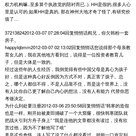
权力机构嘛..至多算个执政党的陪衬而已..). HH是假的,很多人心
里是认可的.如果HH是真的, 那在神州大地才奇了怪了,有研究价
值了…
372138242012-03-07 07:28:04回复悄悄话阎兄，你欠韩粉一套
房子。
happylqbmm2012-03-07 02:13:02回复悄悄话您说得那个母亲教
育女儿的，我在其他地方看到过，说得是一位投资者教育儿
子，但是大体是一致的。
经过这些年的人生经历，我倒觉得有些中国父母是真心为孩子
好，但是这种真心好反倒因为方式不对，真正害了孩子。总
之，哪个人都信不得，不是人品靠不住，而是这个世界上，没
有人比你自己更了解自己内心的想法，没有人有能力 代替你思
考做决定。
为什么到处要注册2012-03-06 23:50:58回复悄悄话“韩寒的造假
也是一样。刚开始被麦田捅破了一个大窟窿，很快韩寒团队就
把战火引到方舟子身上” “我是连他的文章都没有读过，没有欣
赏过他，因为不了解他写了啥”
真是忒也奇怪，连人写了说了什么都没看过，就能一口肯定别