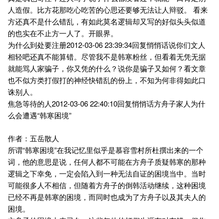
人造假。比方花那吃心吃苦的心思还要够无法让人辩驳。 看来
方还真不是什么错乱，有如此莫名逻辑却又写的好似头头似道
的也实在不止方一人了。开眼界。
为什么到处要注册2012-03-06 23:39:34回复悄悄话说你们文人
相轻吧还真不能算错。尽管我不是韩寒粉丝，但看着无凭无据
就能骂人家骗子，你又凭的什么？说你是骗子又如何？看文章
也不似方类打假打的神经快错乱的份上，不知为何非得如此口
诛别人。
焦急等待的人2012-03-06 22:40:10回复悄悄话方舟子家人为什
么会遭遇“韩寒困境”
作者：五岳散人
所谓“韩寒困境”在我记忆里似乎是慕容雪村所杜撰出来的一个
词，他的意思是说，任何人都不可能在方舟子质疑韩寒的那种
逻辑之下幸免，一定会陷入到一种无法自证的困境当中。当时
可能很多人不相信，但随着方舟子的倒韩活动继续，这种困境
已经不再是韩寒的困境，而同时也成为了方舟子以及其夫人的
困境。