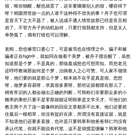
假，唯你独醒，醒也就罢了，还非要嚷嚷别人的假，哪容得下
呀？稍圆滑世故一点的人谁干这种得不偿失的事？舟子也可谓
是冒天下之大不韪了，被人说成不通人情世故那已经是良言相
劝了。不管方舟子的动机如何，只要打假我都支持，但是太人
单势孤了，偶有打错也可以理解。
老阎，您也够苦口婆心了，可是被骂也在情理之中。骗子和被
骗者正在high中，就如同在做着个美梦，被舟子搅合醒了，虽然
知道那是个梦，不是真的，那恼羞成怒也可想而知。而您老兄
还哼哼教诲那如何是个梦，治病救人之心可赞。可人家不领情
呀，他们要的就是那么个梦，根本就不在乎是真是假。您想
呀，做梦多容易呀，求真假多累呀。那些证据都摆在那儿了，
稍有常识的人都会做出正确的判断，可韩粉们非要那众多的小
概率的乘积只要不是零那就能证明韩寒是文学天才。可他们的
教主两个月了连一篇像样的回应文章都弄不出来。他们还要抓
住最后一根稻草，你没有捉奸在床，所谓没有直接证据，就是
不知道他们还要多直接，也许是只要韩寒和他爸爸韩仁均没有
承认代笔，你就不能说有代笔，这不是胡搅蛮缠嘛？韩寒和他