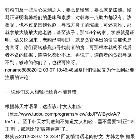
韩粉们及一些居心叵测之人，要么是谩骂，要么就是泼墨。谩
骂正证明着韩粉们的愚昧和素质，对韩寒一点助力都没有。泼
墨呢，也不过是围魏救赵，寻找方舟子的瑕疵，可还真难，那
就拿放大镜放大他老婆，甚至孩子，那154个砖家、学贼就是证
明。话又说回来，老阎已阐明过，就是贪官供出的贪官那也是
贪官呀。你们要转移焦点寻找前者的贪，可那根本就构不成后
者不贪的证据，连淡化都说不上。再说了，连前者的贪都寻觅
不到，够难为你们了，也很可怜呀。
noname88882012-03-07 13:46:48回复悄悄话回复为什么到处要
注册的评论:
— 说你们文人相轻吧还真不能算错。
根据韩天才语录，这应该叫“文人相亲”
（http://www.tudou.com/programs/view/kbJPWiBydvA/?
fr=1）。至于韩天才到底知不知道文人相轻，需不需要“叫正”“叫
正”哩，那就比较“破朔迷离”了。
林笑云2012-03-07 13:23:41回复悄悄话老阎好文. 方韩之争,如果