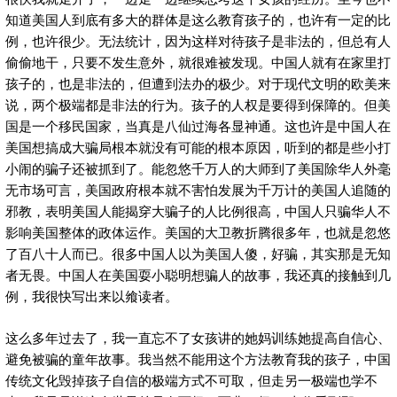
知道美国人到底有多大的群体是这么教育孩子的，也许有一定的比
例，也许很少。无法统计，因为这样对待孩子是非法的，但总有人
偷偷地干，只要不发生意外，就很难被发现。中国人就有在家里打
孩子的，也是非法的，但遭到法办的极少。对于现代文明的欧美来
说，两个极端都是非法的行为。孩子的人权是要得到保障的。但美
国是一个移民国家，当真是八仙过海各显神通。这也许是中国人在
美国想搞成大骗局根本就没有可能的根本原因，听到的都是些小打
小闹的骗子还被抓到了。能忽悠千万人的大师到了美国除华人外毫
无市场可言，美国政府根本就不害怕发展为千万计的美国人追随的
邪教，表明美国人能揭穿大骗子的人比例很高，中国人只骗华人不
影响美国整体的政体运作。美国的大卫教折腾很多年，也就是忽悠
了百八十人而已。很多中国人以为美国人傻，好骗，其实那是无知
者无畏。中国人在美国耍小聪明想骗人的故事，我还真的接触到几
例，我很快写出来以飨读者。
这么多年过去了，我一直忘不了女孩讲的她妈训练她提高自信心、
避免被骗的童年故事。我当然不能用这个方法教育我的孩子，中国
传统文化毁掉孩子自信的极端方式不可取，但走另一极端也学不