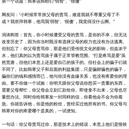
第一个话题：韩寒说韩粉们“弱智”、“很傻”
网友问：“小时候常常挨父母的责骂，难道我就不尊重父母了不
成？我崇拜韩寒，他骂我‘弱智’、‘很傻’，我觉得没什么啊。”
润涛阎答：首先，你小时候遭受父母的责骂，是你的不幸，但无法
改变历史了，因为你当时既没有选择父母的权力也没有办法逃离。
但别忘了：你父母责骂你，那是他们受传统文化的影响，但血浓于
水，他们真的以为责骂孩子属于正常管教范围。“打是疼骂是爱”虽
然荒唐，但他们本意上还是爱自己的孩子的。但社会上的骗子们就
不同了。比如韩寒父子和后面的利益集团，只是骗财骗色的骗子，
骗你们的钱和感情而已，他与你没有血缘关系，也没有疼爱你的理
由。要不你做一个试验：你明天跟你父母说你想买一贵重的东西，
需要父母帮忙，你父母会立刻汇款给你。即使拿不出来，父母也尽
量想办法。同时你给韩寒发一封同样的信，你看他会不会为你着
急。你就告诉他，你是他的粉丝，曾经买过他所有的书。你父母与
韩寒对你的疼爱哪个是真的，一试便知。
一句话：你父母责骂过你，那是技术上的错误，本意上他们是恨铁