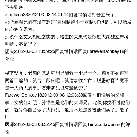
下去到底。
zmclive5232012-03-08 14:01:14回复悄悄话打酱油来了。
那些骂阎兄的有没有想过“真相越辩不一定越明”但是，可以激发
内心独立思考。
别说什么文人相轻之类的，楼主的大思想是鼓励大家独立思考
判断，不是吗？
懦夫2012-03-08 13:59:25回复悄悄话回复FarewellDonkey18的
评论:
楼下驴兄，老阎的意思可能是能救一个是一个。阎兄不妨再写
两篇三篇的，就告一段落吧，就这事收个官，脱愚教育毕竟不
是一天两天的事。看来驴兄也有些疲劳了。
FarewellDonkey182012-03-08 12:03:38回复悄悄话男的义和
拳，女的红灯照，孙悟空是他们的大师兄。 老阎你搅不过他们
的。就算你自己做了大师兄，最后不还是要被他们卖了。散了
吧。
医师2012-03-08 08:32:45回复悄悄话回复Terracottawarrior的评
论: