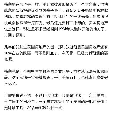
韩寒的造假也是一样。刚开始被麦田捅破了一个大窟窿，很快
韩寒团队就把战火引到方舟子身上，很多人就开始搞围魏救赵
把戏，使得韩寒的造假又有了起死回生的一线光亮，但泡沫很
快就会被戳得千疮百孔。最后还是要打回原形的。美国房地产
也是这样。现在差不多已经回到1994年大泡沫开始的地方了。
打回了原形。
几年前我贴过美国房地产的图，那时我就预测美国房地产还有
10%左右的跌幅，而不是到底了。今天看，已经比我预测的还
低呢。
韩寒就是一个初中生里最差的语文水平，根本就无法写长篇巨
著。这个泡沫一定会被戳破，一旦千疮百孔，也就离彻底爆破
不远了。
不需要执迷不悟。不论什么泡沫，只要是泡沫，一定会爆的。
当年日本的房地产，一个东京就等于半个美国的房地产总值！
泡沫破了后，20多年都没法长一点。