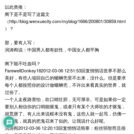
以此类推：
阁下是不是写了这篇文
（http://blog.wenxuecity.com/myblog/1666/200801/30859.html
）？
那，要有人写：
润涛阎说：中国男人都有奴性，中国女人都平胸
阁下能不吐血吗？
FarewellDonkey182012-03-06 12:51:53回复悄悄话世界不那么
美好，有些人缩回自己的螺蛳壳里不出来，没什么。但是要求
每个人都按照你的设计做螺蛳壳，不许出来看真实的世界，就
过份了。
一个人走夜路害怕，吹口哨壮胆，无可厚非。可是如果你一定
要别人相信你的口哨能驱鬼，或者只有某个大师吹的才驱鬼，
就荒唐了。有人出来说根本没有鬼，这些人就一起骂，仿佛一
说没鬼，就真的把鬼召来了似的。让我说什么好呢。
润涛阎2012-03-06 12:20:13回复悄悄话韩寒：粉丝弱智而且很