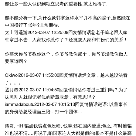
能让多一些人认识到独立思考的重要性,就太难得了.
能不能分析一下,为什么象韩寒这样水平并不高的骗子,竟然能在
中国横行了13年?非常期待.
太上逍遥游2012-03-07 12:25:08回复悄悄话您老干嘛老跟人家
韩寒过不去，人家找你惹你了？还挑拨人家和韩粉们的关系！
你整天你爷爷教你这个，你爷爷教你那个，你爷爷没教你做人
要厚道啊？
Okiwoi2012-03-07 11:55:00回复悄悄话烂文章，越来越没法看
了。。。
逐月箜2012-03-07 11:04:50回复悄悄话你看过三重门吗？为了
抹黑别人就跟记者似的断章取意，有意思吗？
iammadaboutu2012-03-07 10:15:13回复悄悄话谜语: 以董事长
的身份给总经理当三陪…打一个团体…
涛哥, HH 骗点钱骗点色没啥, 钱嘛,还在国内流通;色么, 有时谁骗
谁也说不清….再说了,咱国家连人大都是假的(根本不是什么最高