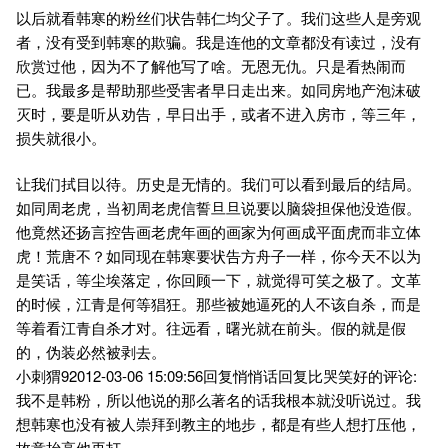
以后就看韩寒的粉丝们状告韩仁均父子了。我们这些人是旁观
者，没有受到韩寒的欺骗。我是连他的文章都没有读过，没有
欣赏过他，因为不了解他写了啥。无恩无仇。只是看热闹而
已。我最多是帮助那些受害者早日走出来。如同房地产泡沫破
灭时，要是听从劝告，早日出手，或者不进入房市，等三年，
损失就很小。
让我们拭目以待。历史是无情的。我们可以看到最后的结局。
如同周老虎，当初周老虎信誓旦旦说要以脑袋担保他没造假。
他竟然还扬言控告画老虎年画的画家为何画成平面虎而非立体
虎！荒唐不？如同现在韩寒要状告方舟子一样，你今天不以为
是笑话，等尘埃落定，你回顾一下，就觉得可笑之极了。文革
的时候，江青是何等猖狂。那些被她逼死的人不该自杀，而是
等着看江青自杀才对。往远看，曙光就在前头。假的就是假
的，伪装必然被剥去。
小刺猬92012-03-06 15:09:56回复悄悄话回复比哭笑好的评论:
我不是韩粉，所以他说的那么著名的话我根本就没听说过。我
想韩寒也没有被人崇拜到教主的地步，都是有些人想打压他，
故意抬高他再打。