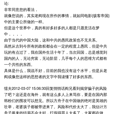
论:
非常同意您的看法，
就像您说的，其实老阎现在所作的事情，就如同电影{骇客帝国}
中的主要公所做的一样。
但是这个世界中，真的有好多好多的人都是只愿意活在梦
中，，，，
由于当代的中国大陆，这和中共的愚民政策也不无关系。
虽然从古到今所有的政权都会在一定的程度上愚民，但是中共
玩的有点过了，我在国外生活十年了，当次回国，总是感觉到
国内的人，无论穷富，无论阶层，几乎每个人的思维方式都有
一个共性的东西。
具体是什么，我说不好，目前的我也没有这个水平，但是从老
阎或像您这样的思想者的文字中我读懂了好多的东西。
懦夫2012-03-07 15:06:30回复悄悄话阎兄看到揭穿骗子的风险
了吧？这还是在海外，就有这么多人上来骂你，要是在国内那
韩粉们的围攻可以想见。所以方舟子在中国做的绝对是英雄的
壮举，老婆孩子都被带进来了。风险和代价太大了，我估计方
舟子将来的结局不会太好，打假得罪人太多了，大家都在做