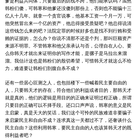
爹是利益共同体，只要最后的防线不跨，他们能承认吗？虽然
韩粉们傻，可韩寒和他爹还没傻到那份上，否则也不能骗十三
亿人十几年。就拿一个贪官说事，他基本工资一个月一万，可
他突然冒出来一个亿的资产，他总得接受质疑吧？他总得说清
这些钱怎么来的吧？法院定罪的时候好多也是找不到行贿和受
贿的证据的，怎么办？你说不清那不还是个判，那叫巨额资产
来源不明罪。不管韩寒和他父亲承认与否，公理自在人心。要
么你韩天才就出来证明你的写作才能，是骡子是马拉出来溜
溜。我估计这也是韩粉们的殷切希望，可惜韩天才就这么不给
力，难道要让韩粉们剖腹自杀不成？
还有一些居心叵测之人，也包括楼下一些喊着民主要自由的
人，只要韩天才的存在，符合他们的利益或者目的，那韩天才
就是真的，他们的逻辑是用目的的正确来证明过程正确，所谓
只要目的正确可以不择手段。还口口声声说，韩寒的意义是民
主启蒙，真是天大的笑话，我们这个可怜的民族难道非要骗子
来启蒙民主和自由不成？连求真这一关都过不了，还奢谈什么
民主自由？这些利用韩寒，要民主自由的人也该算韩天才的既
得利益者吧？