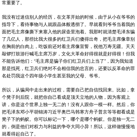
常重要了。
我没有过迷信别人的经历，在文革开始的时候，由于从小在爷爷的
指导下，看待事物与人就跟晶体般透彻了。早就看到爷爷当着我的
面把毛主席像撕下来塞入他的尿壶里泡着。我那时就清楚毛泽东骗
了几亿人，那些比我大很多的红卫兵们傻得出奇，把毛主席像章别
在胸前的白肉上，吃饭前还对着主席像宣誓，祝他万寿无疆。天天
敲锣打鼓游行喊毛主席万岁，文化大革命好得很就是好得很！但我
不能告诉他们：“毛主席是骗子你们红卫兵们上当了”，因为我知道
那是找死，红卫兵们绝对不会相信我的忠言的，还要以反革命的罪
名处罚我这个四年级小学生甚至我的父母、爷爷。
所以，从骗局中走出来的过程，需要自己把自信找回来。比如，拿
个凳子到后院，就把你自己看成是顶天立地的人物，因为客观上
讲，你是这个世界上独一无二的！没有人跟你一模一样。然后，你
把毛泽东邓小平胡锦涛习近平奥巴马韩寒方舟子普京等等都看成是
凳子下的蚂蚁。你可以标记一下，哪个是哪个蚂蚁。你是独一无二
的，倒是他们对权力与利益的争夺大同小异！所以，这样做慢慢地
就看得起自己了。