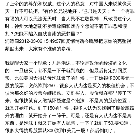
了上帝的的尊荣和权威。这个人的私意，对中国人来说就像天
灾一样不可抗拒。”有位长兄说地好，“岂只是天灾；当一个有罪
有限的人可以无法无天时，当人民不在敬畏神，只敬畏这个人
时，神州大地怎能不屡遭蹂躏和戏弄？怎能不满了罪恶和倾
扎？怎能不陷入自残自毙的恶梦里？”
润涛阎2012-03-06 15:49:37回复悄悄话今晚我把原始的完整视
频贴出来，大家有个准确的参考。
我提醒大家一个现象：凡是泡沫，不论是政治的经济的文化
的，一旦破灭，都不是一下子就到底的，但最后肯定打回原
形。比如美国大得抗母泡沫爆了的时候，一开始很多300美元一
股的股票，突然降到250，很多人认为这是买入的极佳机会，不
认为那么好的股票会继续跌。立刻买入。股价就在那里停了下
来。但很快就有人继续怀疑这是个泡沫，不是真的股价位置，
就又开始狂跌。到了150的时候，很多人认为又找到了股价应该
升的理由，就开始升了一阵子。可是，还是有人认为这不是真
东西，是泡沫！就又开始有人抛售，一下子就到了50.要知道，
很多大得抗母股票从300跌到1美元一股！然后倒闭了。