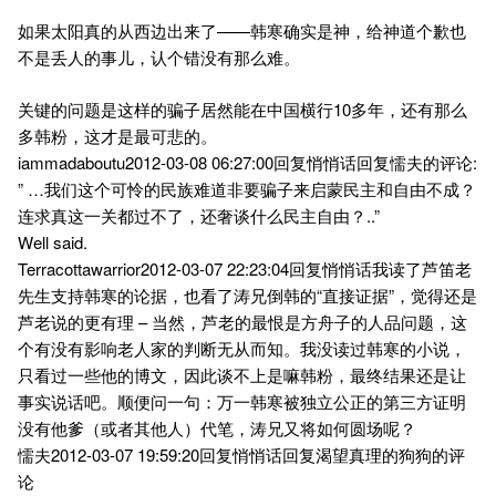
如果太阳真的从西边出来了——韩寒确实是神，给神道个歉也
不是丢人的事儿，认个错没有那么难。
关键的问题是这样的骗子居然能在中国横行10多年，还有那么
多韩粉，这才是最可悲的。
iammadaboutu2012-03-08 06:27:00回复悄悄话回复懦夫的评论:
” …我们这个可怜的民族难道非要骗子来启蒙民主和自由不成？
连求真这一关都过不了，还奢谈什么民主自由？..”
Well said.
Terracottawarrior2012-03-07 22:23:04回复悄悄话我读了芦笛老
先生支持韩寒的论据，也看了涛兄倒韩的“直接证据”，觉得还是
芦老说的更有理 – 当然，芦老的最恨是方舟子的人品问题，这
个有没有影响老人家的判断无从而知。我没读过韩寒的小说，
只看过一些他的博文，因此谈不上是嘛韩粉，最终结果还是让
事实说话吧。顺便问一句：万一韩寒被独立公正的第三方证明
没有他爹（或者其他人）代笔，涛兄又将如何圆场呢？
懦夫2012-03-07 19:59:20回复悄悄话回复渴望真理的狗狗的评
论