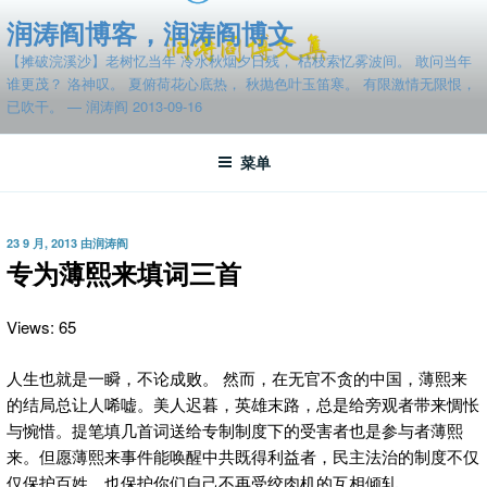
跳
润涛阎博客，润涛阎博文
至
【摊破浣溪沙】老树忆当年 冷水秋烟夕日残， 枯枝索忆雾波间。 敢问当年
内
谁更茂？ 洛神叹。 夏俯荷花心底热， 秋抛色叶玉笛寒。 有限激情无限恨，
容
已吹干。 — 润涛阎 2013-09-16
菜单
发
23 9 月, 2013
由
润涛阎
布
专为薄熙来填词三首
于
Views: 65
人生也就是一瞬，不论成败。
然而，在无官不贪的中国，薄熙来
的结局总让人唏嘘。美人迟暮，英雄末路，总是给旁观者带来惆怅
与惋惜。提笔填几首词送给专制制度下的受害者也是参与者薄熙
来。但愿薄熙来事件能唤醒中共既得利益者，民主法治的制度不仅
仅保护百姓，也保护你们自己不再受绞肉机的互相倾轧。