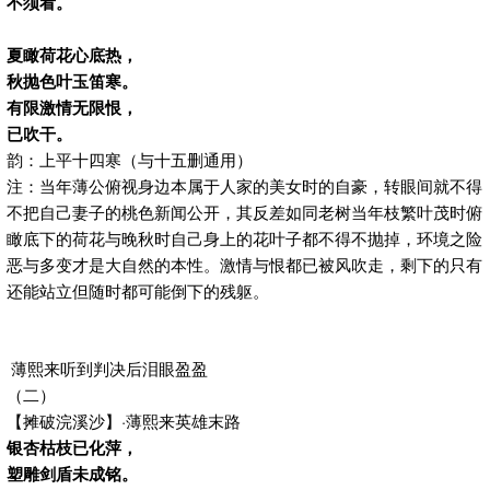
不须看。
夏瞰荷花心底热，
秋抛色叶玉笛寒。
有限激情无限恨，
已吹干。
韵：上平十四寒（与十五删通用）
注：当年薄公俯视身边本属于人家的美女时的自豪，转眼间就不得
不把自己妻子的桃色新闻公开，其反差如同老树当年枝繁叶茂时俯
瞰底下的荷花与晚秋时自己身上的花叶子都不得不抛掉，环境之险
恶与多变才是大自然的本性。激情与恨都已被风吹走，剩下的只有
还能站立但随时都可能倒下的残躯。
薄熙来听到判决后泪眼盈盈
（二）
【摊破浣溪沙】·薄熙来英雄末路
银杏枯枝已化萍，
塑雕剑盾未成铭。