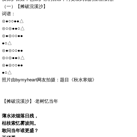
（一）【摊破浣溪沙】
词谱：
⊙●○○●●△
⊙○⊙●●○△
⊙●⊙○○●●
●○△
⊙●⊙○○●●
⊙○⊙●●○△
⊙●⊙○○●●
●○△
照片由bymyheart网友拍摄：题目《秋水寒烟》
【摊破浣溪沙】·老树忆当年
薄水浓烟落日残，
枯枝索忆雾波间。
敢问当年谁更盛？