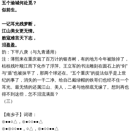
五个渝城何处觅？
似前生。
一记耳光残梦断，
江山美女更无情。
败寇难言天下志，
泪盈盈。
韵：下平八庚（与九青通用）
注：薄熙来在重庆栽了百万计的银杏树，有的地方今年被除掉了，
枯枝残叶顺江而下化作了浮萍。王立军的书法雕刻在圆石上的“剑”
与“盾”也被抹平了，那两个球还在。“五个重庆”的提法似乎是上世
纪的事了，消失的一干二净。给自己戴绿帽的铁哥们也经不住一个
耳光。最无情的还属江山、美人，二者与他彻底无缘了。想到再也
得不到这些，怎不泪流满面？
（三）
【南乡子】词谱：
⊙●●○△，⊙●○○●●△
⊙●⊙○○●●，○△，⊙●○○●●△