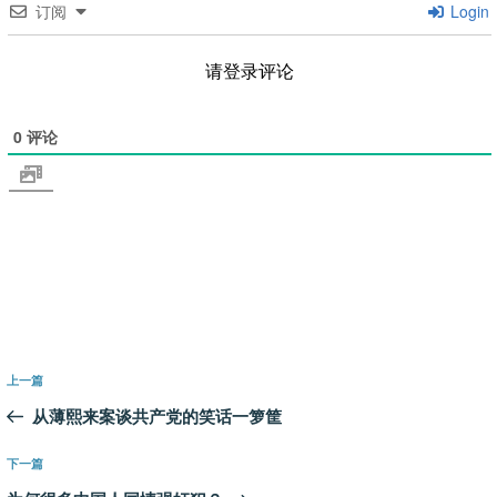
订阅
Login
请登录评论
0
评论
文
上
上一篇
章
一
从薄熙来案谈共产党的笑话一箩筐
导
篇
航
文
下
下一篇
章
一