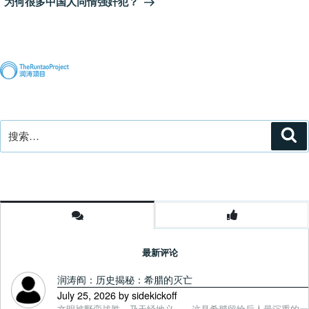
为何很多中国人同情强奸犯？
篇
文
章
搜
搜
索
索：
最新评论
润涛阎：历史揭秘：希腊的灭亡
July 25, 2026 by sidekickoff
文明被野蛮战胜，乃天经地义——这是希腊留给后人最沉重的一课. Tou