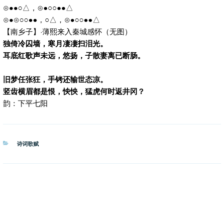
⊙●●○△，⊙●○○●●△
⊙●⊙○○●●，○△，⊙●○○●●△
【南乡子】·薄熙来入秦城感怀（无图）
独倚冷囚墙，寒月凄凄扫泪光。
耳底红歌声未远，悠扬，子散妻离已断肠。
旧梦任张狂，手铐还输世态凉。
竖齿横眉都是恨，怏怏，猛虎何时返井冈？
韵：下平七阳
分
诗词歌赋
类