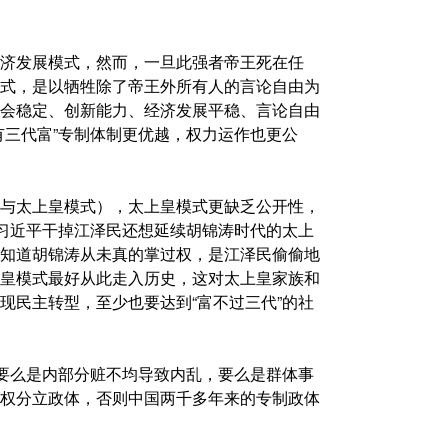
济发展模式，然而，一旦此强者帝王死在任
式，是以牺牲除了帝王外所有人的言论自由为
会稳定、创新能力、经济发展平稳、言论自由
有三代富”专制体制更优越，权力运作也更公
与太上皇模式），太上皇模式更缺乏公开性，
。习近平干掉江泽民还想延续胡锦涛时代的太上
知道胡锦涛从未真的掌过权，是江泽民偷偷地
皇模式最好从此走入历史，这对太上皇家族和
现民主转型，至少也要达到“富不过三代”的社
。
果要么是内部分赃不均导致内乱，要么是群体事
权分立政体，否则中国两千多年来的专制政体