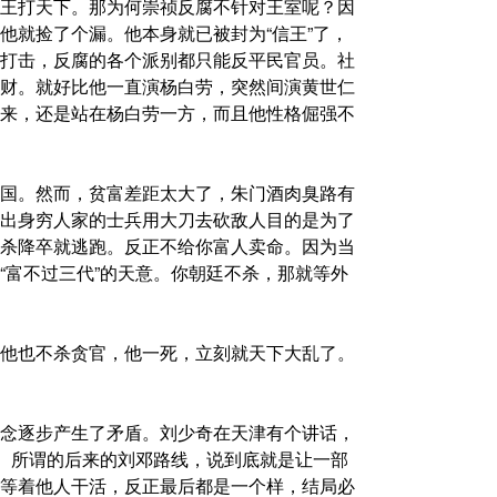
王打天下。那为何崇祯反腐不针对王室呢？因
他就捡了个漏。他本身就已被封为“信王”了，
打击，反腐的各个派别都只能反平民官员。社
财。就好比他一直演杨白劳，突然间演黄世仁
来，还是站在杨白劳一方，而且他性格倔强不
国。然而，贫富差距太大了，朱门酒肉臭路有
出身穷人家的士兵用大刀去砍敌人目的是为了
杀降卒就逃跑。反正不给你富人卖命。因为当
“富不过三代”的天意。你朝廷不杀，那就等外
他也不杀贪官，他一死，立刻就天下大乱了。
念逐步产生了矛盾。刘少奇在天津有个讲话，
东。所谓的后来的刘邓路线，说到底就是让一部
等着他人干活，反正最后都是一个样，结局必