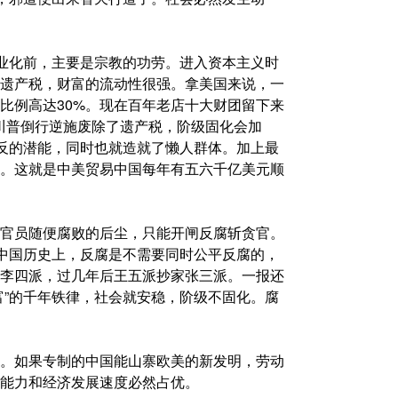
工业化前，主要是宗教的功劳。进入资本主义时
遗产税，财富的流动性很强。拿美国来说，一
比例高达30%。现在百年老店十大财团留下来
川普倒行逆施废除了遗产税，阶级固化会加
造反的潜能，同时也就造就了懒人群体。加上最
。这就是中美贸易中国每年有五六千亿美元顺
官员随便腐败的后尘，只能开闸反腐斩贪官。
在中国历史上，反腐是不需要同时公平反腐的，
李四派，过几年后王五派抄家张三派。一报还
富”的千年铁律，社会就安稳，阶级不固化。腐
。如果专制的中国能山寨欧美的新发明，劳动
能力和经济发展速度必然占优。