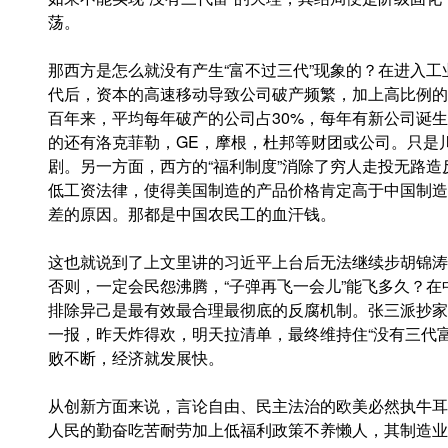
荡。
那西方是怎么就没有产生“富不过三代”现象的？在进入
代后，资本的高速移动导致公司破产频繁，加上高比例的
百年来，平均每年破产的公司占30%，每年有新公司诞生
的还有洛克菲勒，GE，摩根，杜邦等财团或公司。只是
剧。另一方面，西方的“福利制度”消除了穷人走投无路
低工资法律，使得美国制造的产品价格肯定高于中国制造
差的原因。那都是中国农民工的血汗钱。
这也就说到了上文里讲的习近平上台后无法继续步胡锦涛
否则，一定会民怨沸腾，“子弹再飞一会儿”能飞多久？
排除异己是最有效最合理最彻底的反腐机制。张三派抄家
一报，昨天炸得欢，明天拉清单，最终维持住“没有三代
败不断，经济就发展快。
从创新方面来说，言论自由、民主法治的欧美必然执牛耳
人民的勤奋吃苦耐劳加上低福利政策不养懒人，其制造业