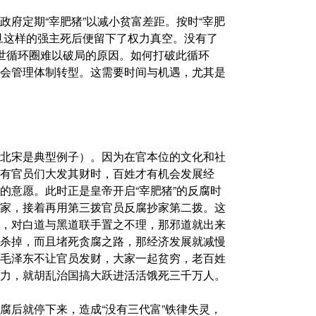
府定期“宰肥猪”以减小贫富差距。按时“宰肥
旦这样的强主死后便留下了权力真空。没有了
世循环圈难以破局的原因。如何打破此循环
会管理体制转型。这需要时间与机遇，尤其是
北宋是典型例子）。因为在官本位的文化和社
有官员们大发其财时，百姓才有机会发展经
的意愿。此时正是皇帝开启“宰肥猪”的反腐时
家，接着再用第三拨官员反腐抄家第二拨。这
，对白道与黑道联手置之不理，那邪道就出来
杀掉，而且堵死贪腐之路，那经济发展就减慢
毛泽东不让官员发财，大家一起贫穷，老百姓
力，就胡乱治国搞大跃进活活饿死三千万人。
腐后就停下来，造成“没有三代富”铁律失灵，