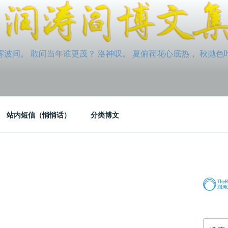
间。 敢问当年谁更茂？ 洛神叹。 夏俯荷花心底热， 秋抛色叶玉笛
站内短信（悄悄话）
分类博文
搜