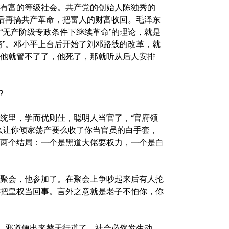
有富的等级社会。共产党的创始人陈独秀的
然后再搞共产革命，把富人的财富收回。毛泽东
“无产阶级专政条件下继续革命”的理论，就是
穷”。邓小平上台后开始了刘邓路线的改革，就
他就管不了了，他死了，那就听从后人安排
？
统里，学而优则仕，聪明人当官了，“官府领
么让你倾家荡产要么收了你当官员的白手套，
两个结局：一个是黑道大佬要权力，一个是白
聚会，他参加了。在聚会上争吵起来后有人抡
把皇权当回事。言外之意就是老子不怕你，你
化，邪道便出来替天行道了。社会必然发生动