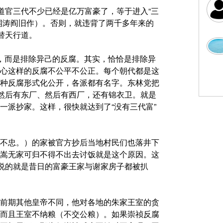
道官三代不少已经是亿万富豪了，等于进入“三
润涛阎旧作）。否则，就违背了两千多年来的
替天行道。
，而是排除异己的反腐。其实，恰恰是排除异
心这样的反腐不公平不公正。每个朝代都是这
种反腐形式化公开，各派都有名字。东林党把
。然后有东厂、然后有西厂，还有锦衣卫。就是
一派抄家。这样，很快就达到了“没有三代富”
不忠。）的家被官方抄后当地村民们也落井下
嵩无家可归不得不出去讨饭就是这个原因。这
”说的就是昔日的富豪王家与谢家房子都被扒
前期其他皇帝不同，他对各地的朱家王室的贪
，而且王室不纳粮（不交公粮）。如果崇祯反腐