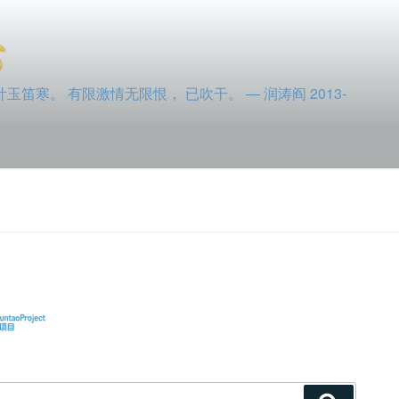
寒。 有限激情无限恨， 已吹干。 — 润涛阎 2013-