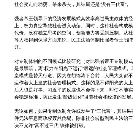
社会变走向动荡，杀来杀去，其结局还是“没有三代富”。
强者帝王领导下的经济发展模式其效率高过民主政体的经
上，权力真空导致社会进入动荡。同时，这种社会构成模
代价。没有独立思考的空间，创新能力将受到压制。从社
等人权得到保障方面来说，民主法治体制比强者帝王“没
开。
对专制体制的不同模式比较研究（对比强者帝王专制模式
是最黑暗，离“权力在阳光下运行”最远的社会管理模式
皇模式是替天行道。因为在胡锦涛下台前，人民大众都不
运作着太上皇的社会管理模式。这样的见不得阳光的太上
后人也是好事。习近平的反腐也不会停下来，即使不能实
会稳定标准，防止发生“阶级固化”阻滞社会和经济的发展
无论如何，如果专制体制允许或发生了“三代富”，其结
件无法平息而政权轰然倒塌。除非社会转型到民主法治三
决不允许“富不过三代”铁律被打破。