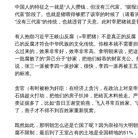
中国人的特征之一就是“人人攒钱，但没有三代富。”据报
代富”阶段了。也就是猪喂得够肥了该宰的时候了（请看
“没有三代富”的传统，也就违背了天意。此时宰肥猪就是
有人抱怨习近平王岐山反腐（=宰肥猪）不是真正的反腐
己的反腐才符合中华民族的文化传统。你根本就不需要担
么过来的，效果非常好，效率非常高。拿明朝来说，把这
一批腐败了的“异己分子”抄家，把他们鲸吞的财富充公
说，张三一派被李四一派抄家，很快，李四一派再被王五
的标准。
贪官（有时被称为奸臣：在经济上贪污，在政治上对皇帝
石搞趁火打劫，把他们的房子扒掉，把砖瓦木料抢走。严
类证据多了，比如“昔日王谢堂前燕，飞入寻常百姓家。
了，燕子才不得不到百姓家重新筑窝。
既然如此，那明朝怎么还是亡国了呢？因为崇祯与大明朝
腐不限制，最后到了王室占有的土地是全国耕地的51%