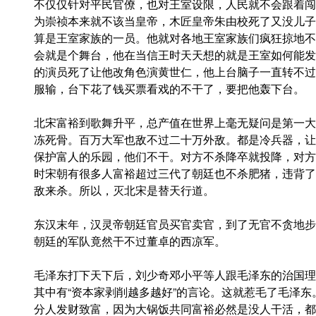
不仅仅针对平民官僚，也对王室设限，人民就不会跟着闯
为崇祯本来就不该当皇帝，木匠皇帝朱由校死了又没儿子
算是王室家族的一员。他就对各地王室家族们疯狂掠地不
会就是个舞台，他在当信王时天天想的就是王室如何能发
的演员死了让他改角色演黄世仁，他上台脑子一直转不过
服输，台下花了钱买票看戏的不干了，要把他轰下台。
北宋富裕到歌舞升平，总产值在世界上毫无疑问是第一大
冻死骨。百万大军也敌不过二十万外敌。都是冷兵器，让
保护富人的乐园，他们不干。对方不杀降卒就投降，对方
时宋朝有很多人富裕超过三代了朝廷也不杀肥猪，违背了
敌来杀。所以，灭北宋是替天行道。
东汉末年，汉灵帝朝廷官员买官卖官，到了无官不贪地步
朝廷的军队竟然干不过董卓的西凉军。
毛泽东打下天下后，刘少奇邓小平等人跟毛泽东的治国理
其中有“资本家剥削越多越好”的言论。这就惹毛了毛泽
分人发财致富，因为大锅饭共同富裕必然是没人干活，都