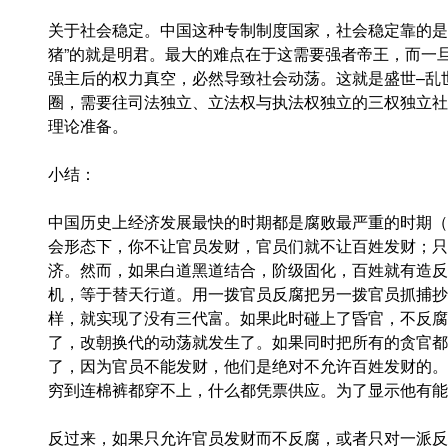
关于社会稳定。中国这种专制制度国家，社会稳定靠的是政
猪”的就是明君。最大的难点在于这需要强者帝王，而一
强主后的权力真空，必然导致社会动荡。这就是盛世–乱
圈，需要往司法独立、立法权与执法权独立的三权独立社
理论准备。
小结：
中国历史上经济发展最快的时期都是腐败最严重的时期（
会形态下，你不让官员发财，官员们就不让百姓发财；只
济。然而，如果白道黑道结合，阶级固化，百姓就有造反
机，等于替天行道。用一拨官员反腐把另一拨官员抓捕抄
样，就实现了没有三代富。如果此时碰上了昏官，不反腐
了，改朝换代的动荡就发生了。如果同时把所有的贪官都
了，因为官员不能发财，他们是绝对不允许百姓发财的。
穷到连棉裤都穿不上，什么都凭票供应。为了显示他有能
反过来，如果只允许官员发财而不反腐，或者只对一派反