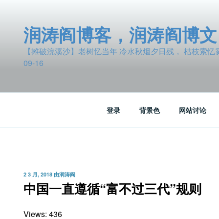
跳
至
润涛阎博客，润涛阎博文
内
容
【摊破浣溪沙】老树忆当年 冷水秋烟夕日残， 枯枝索忆雾波
09-16
登录
背景色
网站讨论
发
2 3 月, 2018
由
润涛阎
布
中国一直遵循“富不过三代”规则
于
Views: 436