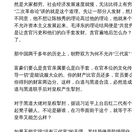
然是大家都穷。社会经济发展速度就慢，无法比得上有穷
“二次革命论”讲的就是这个道理。先让一部分人发财，
不同意，他不想让陈独秀的理论高过他的理论，他就来个
不允许资本主义发展起来。毛泽东的理论结局便是“共贫
是让贪官污吏和他们的白手套发财。贪官遍地后怎么办？
了。
那中国两千多年的历史上，朝野双方为何不允许“三代富”
富豪们要么是贪官亲属要么是白手套，在官本位的文化传
导一切”是能说服大众的。你的财产比官员还多，官员要
你得到的财富两边分。这样，白道与黑道合流，必然造成
道与黑道联手后对皇权产生掣肘。
对于黑道大佬对皇权掣肘，据说习近平上台后红二代有个
起凳子砸人。不论是砸谁，在习帝面前干这个，就等于不
皇帝又能怎么样？
如果不能实现“没有三代富”的天理，其结局便是阶级固