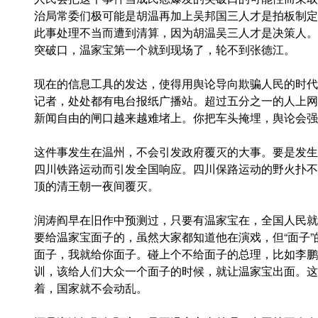
治局常委们极可能是胡温再加上吴邦国三人才是拍板制定
此事处理不当而遭到清算，因为胡温吴三人才是决策人。
突破口，温家宝第一个就到现场了，轮不到张德江。
现在的信息工具的发达，使得用舆论导向欺骗人民的时代
记者，处处都有电台报纸广播站。超过五分之一的人上网
新闻自由的闸口越来越难堵上。你把车头掩埋，舆论会强
这件事发生在温州，不会引发政府覆灭的大事。要是发生
四川铁路运动而引发全国响应。四川保路运动的野火扑不
顶的清王朝一夜间覆灭。
润涛阎早在旧作中预测过，只要有温家宝在，全国人民就
要给温家宝面子的，虽然大家都知道他在演戏，但“面子
面子，我就给你面子。碰上个不给面子的总理，比如李鹏
训，该给人们大众一个面子的时候，就让温家宝出面。这
着，国家就不会动乱。