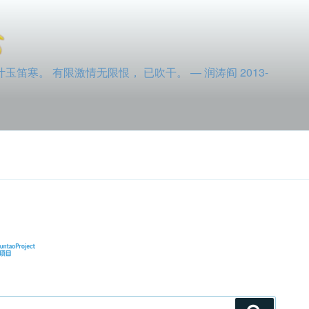
寒。 有限激情无限恨， 已吹干。 — 润涛阎 2013-