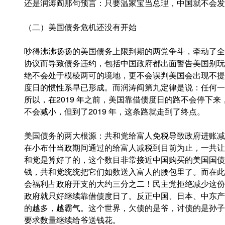
还是润涛阎那句预言：只要温家宝当总理，中国就不会发
（二）美国债务危机还没有开始
吵得沸沸扬扬的美国债务上限到期的两党争斗，牵动了全
协议而导致债务违约，包括中国政府都出面警告美国别玩
绝不会处于模棱两可的境地，更不会误判美国会出现不提
度日的惯性系早已形成。而润涛阎第九定律是说：任何一
所以，在2019 年之前，美国靠借债度日的路不会停下
不会减小，但到了2019 年，这条路就走到了终点。
美国债务的两大根源：共和党给富人免税导致政府进账减
在小布什当政期间通过的给富人减税到目前为止，一共让
和党是算好了的，这个数目非常接近中国购买的美国国债
钱，共和党统统把它们如数送入富人的腰包里了。而在此
会福利占政府开支的大约三分之二！民主党拒绝减少这份
政府就只好继续靠借债度日了。反正中国、日本、中东产
的越多，越霸气。这个世界，欠债的是爷，讨债的是孙子
要求数量继续给爷送钱花。