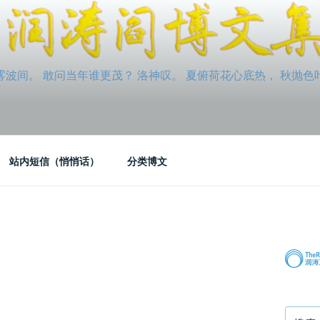
间。 敢问当年谁更茂？ 洛神叹。 夏俯荷花心底热， 秋抛色叶玉笛
站内短信（悄悄话）
分类博文
搜