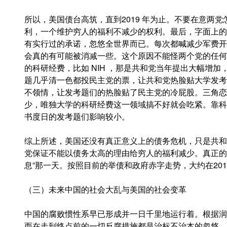
所以，美国债台高筑，直到2019 年为止。不要在意两
利，一个维护穷人的福利不减少的权利。最后，字面上的
有实行过的承诺，忽悠全世界而已。每次都喊减少军费开
会真的有可能被消减一些。这个原因不能怪两个党的任何
的科研经费，比如 NIH ，那是共和党当年提出大幅增加
题几乎清一色都投民主党的票，让共和党热脸贴大学发考
不领情，让发考题们的热脸贴了民主党的冷屁股。三角恋
少，唯独大学的科研经费这一领域搞不好就会吃紧。靠科
书度日的发考题们影响较小。
综上所述，美国还没有真正意义上的债务危机，只是共和
党保证不能以债务太高的理由给穷人的福利减少。真正的
息”那一天。按照目前的举债和政府赤字走势，大约在201
（三）未来中国的社会大乱与美国的社会变革
中国的腐败惯性系早已形成并一日千里地运行着。根据润
而在走到终点前的一切反腐措施都是治标不治本的忽悠，