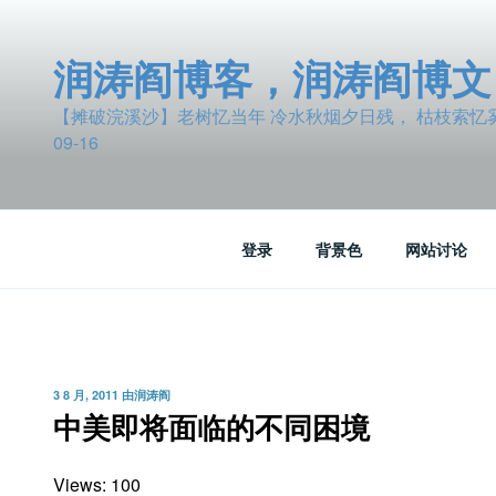
跳
至
润涛阎博客，润涛阎博文
内
容
【摊破浣溪沙】老树忆当年 冷水秋烟夕日残， 枯枝索忆雾波
09-16
登录
背景色
网站讨论
发
3 8 月, 2011
由
润涛阎
布
中美即将面临的不同困境
于
Views: 100