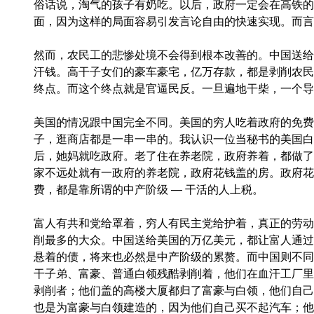
俗话说，淘气的孩子有奶吃。以后，政府一定会在高铁的
面，因为这样的局面容易引发言论自由的快速实现。而言
然而，农民工的悲惨处境不会得到根本改善的。中国送给
汗钱。高干子女们的豪车豪宅，亿万存款，都是剥削农民
终点。而这个终点就是官逼民反。一旦遍地干柴，一个导
美国的情况跟中国完全不同。美国的穷人吃着政府的免费
子，逛商店都是一串一串的。我认识一位当秘书的美国白
后，她妈就吃政府。老了住在养老院，政府养着，都做了
家不远处就有一政府的养老院，政府花钱盖的房。政府花
费，都是靠所谓的中产阶级 — 干活的人上税。
富人有共和党给罩着，穷人有民主党给护着，真正的劳动
削最多的大众。中国送给美国的万亿美元，都让富人通过
悬着的债，将来也必然是中产阶级的累赘。而中国则不同
干子弟、富豪、普通白领残酷剥削着，他们在血汗工厂里
剥削者；他们盖的高楼大厦都归了富豪与白领，他们自己
也是为富豪与白领建造的，因为他们自己买不起汽车；他