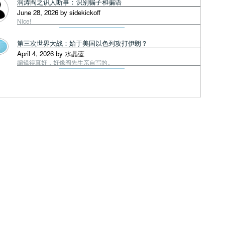
润涛阎之识人断事：识别骗子和骗语
June 28, 2026 by sidekickoff
Nice!
第三次世界大战：始于美国以色列攻打伊朗？
April 4, 2026 by 水晶蓝
编辑得真好，好像阎先生亲自写的。