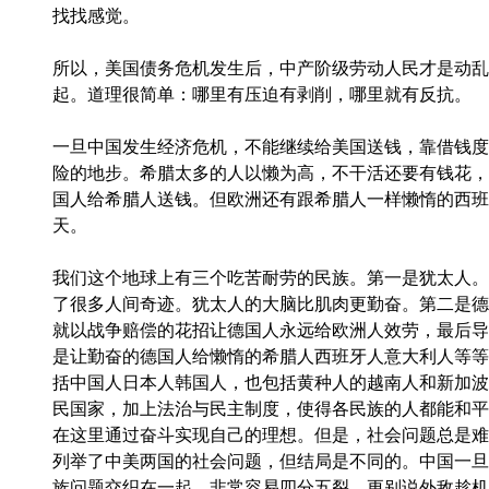
找找感觉。
所以，美国债务危机发生后，中产阶级劳动人民才是动乱
起。道理很简单：哪里有压迫有剥削，哪里就有反抗。
一旦中国发生经济危机，不能继续给美国送钱，靠借钱度
险的地步。希腊太多的人以懒为高，不干活还要有钱花，
国人给希腊人送钱。但欧洲还有跟希腊人一样懒惰的西班
天。
我们这个地球上有三个吃苦耐劳的民族。第一是犹太人。
了很多人间奇迹。犹太人的大脑比肌肉更勤奋。第二是德
就以战争赔偿的花招让德国人永远给欧洲人效劳，最后导
是让勤奋的德国人给懒惰的希腊人西班牙人意大利人等等
括中国人日本人韩国人，也包括黄种人的越南人和新加波
民国家，加上法治与民主制度，使得各民族的人都能和平
在这里通过奋斗实现自己的理想。但是，社会问题总是难
列举了中美两国的社会问题，但结局是不同的。中国一旦
族问题交织在一起，非常容易四分五裂。更别说外敌趁机