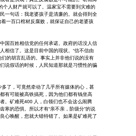
们的个人财产就可以了。温家宝不需要到灾难的
民一句话：我老婆孩子是清廉的。就会得到全
抬着一百口棺材反腐败，就保证自己的老婆孩
中国百姓相信党的任何承诺。政府的话没人信
人相信了。这是目前中国的现状。“信不信由
他们的胡言乱语的。事实上并非他们说的没有
们说假话的时候，人民知道那就是习惯性的骗
人少多了，可竟然牵动了几乎所有媒体的心，甚
都有可能被高铁搞死，因为他们都有钱坐高
。矿难死400 人，白领们也不会这么闹腾
齿寒的恐惧。所以才有“亲不亲，阶级分”的说
良心唤醒，您就大错特错了。如果是矿难死了