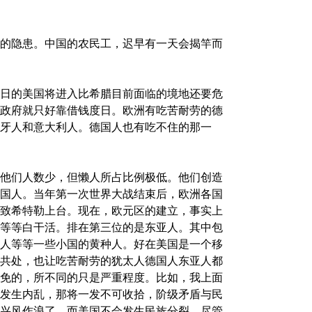
的隐患。中国的农民工，迟早有一天会揭竿而
日的美国将进入比希腊目前面临的境地还要危
政府就只好靠借钱度日。欧洲有吃苦耐劳的德
牙人和意大利人。德国人也有吃不住的那一
他们人数少，但懒人所占比例极低。他们创造
国人。当年第一次世界大战结束后，欧洲各国
致希特勒上台。现在，欧元区的建立，事实上
等等白干活。排在第三位的是东亚人。其中包
人等等一些小国的黄种人。好在美国是一个移
共处，也让吃苦耐劳的犹太人德国人东亚人都
免的，所不同的只是严重程度。比如，我上面
发生内乱，那将一发不可收拾，阶级矛盾与民
兴风作浪了。而美国不会发生民族分裂，尽管