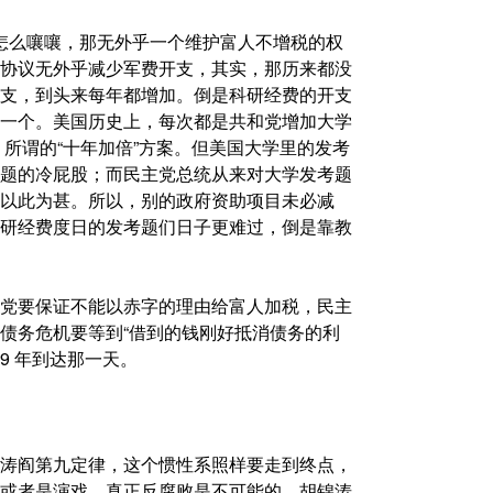
党怎么嚷嚷，那无外乎一个维护富人不增税的权
协议无外乎减少军费开支，其实，那历来都没
支，到头来每年都增加。倒是科研经费的开支
一个。美国历史上，每次都是共和党增加大学
，所谓的“十年加倍”方案。但美国大学里的发考
题的冷屁股；而民主党总统从来对大学发考题
以此为甚。所以，别的政府资助项目未必减
研经费度日的发考题们日子更难过，倒是靠教
党要保证不能以赤字的理由给富人加税，民主
债务危机要等到“借到的钱刚好抵消债务的利
9 年到达那一天。
涛阎第九定律，这个惯性系照样要走到终点，
或者是演戏，真正反腐败是不可能的。胡锦涛