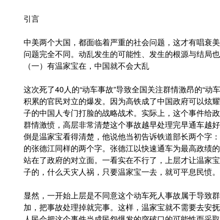
引言
中美两个大国，都面临着严重的社会问题，这才有唱衰美
问题完全不同。动乱发生的可能性、发生的根源与结局也
（一）有温家宝在，中国就不会大乱
这次死了40人的“动车事故”导致全国关注群情激昂的“动
积累的官民对立的爆发。因为高铁成了中国政府可以炫耀
子的中国人专门打脸的战略战术。实际上，这个事件给政
群情激愤，高层非常清楚这个事故越早处理完早通车越好
倒是温家宝看得清楚，他说他当初告诉铁道部长两个字：
的张德江同样的两个字。张德江以快速通车为最高政绩的
站在了政府的对立面。一看实在不行了，上层才让温家宝
子的，什么天灾人祸，只要温家宝一去，就可平息民愤。
显然，一开始上层是不同意这个动车死人事故属于导致群
加，把事故处理掉就完事。这样，温家宝就不需要去安抚
人民会把这个事件当成民怨爆发的突破口的可能性而采取