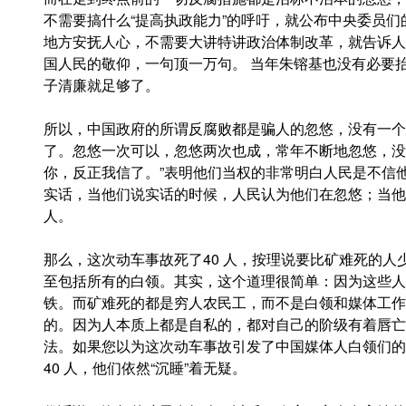
不需要搞什么“提高执政能力”的呼吁，就公布中央委员
地方安抚人心，不需要大讲特讲政治体制改革，就告诉人
国人民的敬仰，一句顶一万句。 当年朱镕基也没有必要
子清廉就足够了。
所以，中国政府的所谓反腐败都是骗人的忽悠，没有一个
了。忽悠一次可以，忽悠两次也成，常年不断地忽悠，没
你，反正我信了。”表明他们当权的非常明白人民是不信
实话，当他们说实话的时候，人民认为他们在忽悠；当他
人。
那么，这次动车事故死了40 人，按理说要比矿难死的
至包括所有的白领。其实，这个道理很简单：因为这些人
铁。而矿难死的都是穷人农民工，而不是白领和媒体工作者
的。因为人本质上都是自私的，都对自己的阶级有着唇亡
法。如果您以为这次动车事故引发了中国媒体人白领们的
40 人，他们依然“沉睡”着无疑。