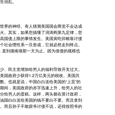
生动乱。
世界的神经。有人猜测美国国会两党不会达成
火。其实，如果您搞懂了润涛阎第九定律，您
高国债上限的事情发生。美国寅吃卯粮靠讨债
个社会惯性系一旦形成，它就必然走到终点。
来，直到撞南墙那一天为止。因为借债的规模也
少、民主党增加给穷人的福利导致开支过大。
美国政府少获得1.2万亿美元的税收。美国共
数。也就是说，中国白白送给美国的“上贡”的
期间，美国政府的赤字迅速上升，给穷人的社
分给穷人的蛋糕。这样，两头都在算计政府，
油国白白送给美国的钱不要白不要。而且拿到
。而且孙子不敢跟爷讨债不说，还得按照爷的