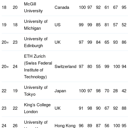
McGill
18
20
Canada
100
97
92
61
67
95
University
University of
19
18
US
99
99
85
81
57
52
Michigan
University of
20=
23
UK
97
99
84
65
93
86
Edinburgh
ETH Zurich
(Swiss Federal
20=
24
Switzerland
97
80
55
99
100
94
Institute of
Technology)
University of
22
19
Japan
100
97
98
70
28
42
Tokyo
King’s College
23
22
UK
91
98
90
67
92
88
London
University of
24
26
Hong Kong
96
89
87
56
100
95