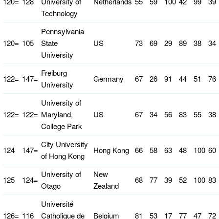
120=
128
University of
Netherlands
55
59
100
42
99
39
Technology
Pennsylvania
120=
105
State
US
73
69
29
89
38
34
University
Freiburg
122=
147=
Germany
67
26
91
44
51
76
University
University of
122=
122=
Maryland,
US
67
34
56
83
55
38
College Park
City University
124
147=
Hong Kong
66
58
63
48
100
60
of Hong Kong
University of
New
125
124=
68
77
39
52
100
83
Otago
Zealand
Université
126=
116
Catholique de
Belgium
81
53
17
77
47
72