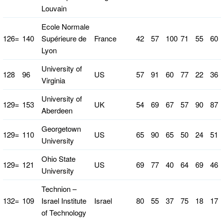
Louvain
Ecole Normale
126=
140
Supérieure de
France
42
57
100
71
55
60
Lyon
University of
128
96
US
57
91
60
77
22
36
Virginia
University of
129=
153
UK
54
69
67
57
90
87
Aberdeen
Georgetown
129=
110
US
65
90
65
50
24
51
University
Ohio State
129=
121
US
69
77
40
64
69
46
University
Technion –
132=
109
Israel Institute
Israel
80
55
37
75
18
17
of Technology