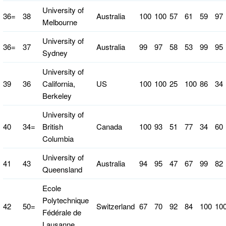
University of
36=
38
Australia
100
100
57
61
59
97
Melbourne
University of
36=
37
Australia
99
97
58
53
99
95
Sydney
University of
39
36
California,
US
100
100
25
100
86
34
Berkeley
University of
40
34=
British
Canada
100
93
51
77
34
60
Columbia
University of
41
43
Australia
94
95
47
67
99
82
Queensland
Ecole
Polytechnique
42
50=
Switzerland
67
70
92
84
100
10
Fédérale de
Lausanne