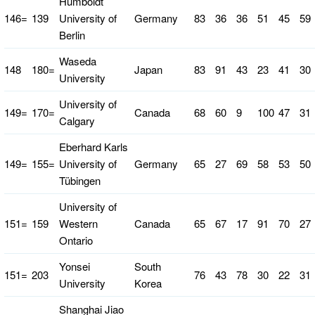
Humboldt
146=
139
University of
Germany
83
36
36
51
45
59
Berlin
Waseda
148
180=
Japan
83
91
43
23
41
30
University
University of
149=
170=
Canada
68
60
9
100
47
31
Calgary
Eberhard Karls
149=
155=
University of
Germany
65
27
69
58
53
50
Tübingen
University of
151=
159
Western
Canada
65
67
17
91
70
27
Ontario
Yonsei
South
151=
203
76
43
78
30
22
31
University
Korea
Shanghai Jiao