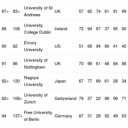
University of St
87=
83=
UK
57
92
74
61
91
99
Andrews
University
89
108
Ireland
72
94
67
37
95
90
College Dublin
Emory
90
62
US
51
68
94
90
41
45
University
University of
91
86
UK
70
99
61
48
84
86
Nottingham
Nagoya
92=
120
Japan
67
77
89
61
28
34
University
University of
92=
106=
Switzerland
79
37
22
98
99
71
Zurich
Free University
94
137=
Germany
87
31
28
92
49
63
of Berlin