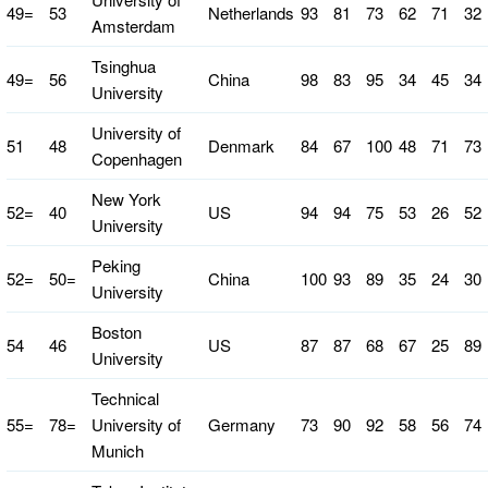
49=
53
Netherlands
93
81
73
62
71
32
Amsterdam
Tsinghua
49=
56
China
98
83
95
34
45
34
University
University of
51
48
Denmark
84
67
100
48
71
73
Copenhagen
New York
52=
40
US
94
94
75
53
26
52
University
Peking
52=
50=
China
100
93
89
35
24
30
University
Boston
54
46
US
87
87
68
67
25
89
University
Technical
55=
78=
University of
Germany
73
90
92
58
56
74
Munich