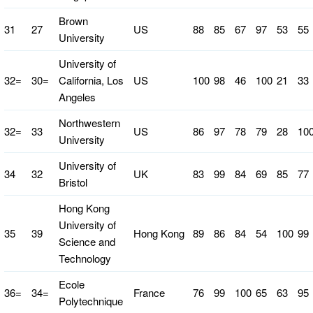
Brown
31
27
US
88
85
67
97
53
55
University
University of
32=
30=
California, Los
US
100
98
46
100
21
33
Angeles
Northwestern
32=
33
US
86
97
78
79
28
10
University
University of
34
32
UK
83
99
84
69
85
77
Bristol
Hong Kong
University of
35
39
Hong Kong
89
86
84
54
100
99
Science and
Technology
Ecole
36=
34=
France
76
99
100
65
63
95
Polytechnique