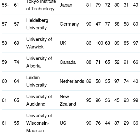
Tokyo Institute
55=
61
Japan
81
79
72
80
31
49
of Technology
Heidelberg
57
57
Germany
90
47
77
58
58
80
University
University of
58
69
UK
86
100
63
39
85
97
Warwick
University of
59
74
Canada
88
71
65
52
91
66
Alberta
Leiden
60
64
Netherlands
89
58
35
97
74
40
University
University of
New
61=
65
95
96
36
45
93
99
Auckland
Zealand
University of
61=
55
Wisconsin-
US
90
76
44
87
29
36
Madison