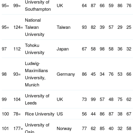
University of
95=
99=
UK
64
87
66
59
86
76
Southampton
National
95=
124=
Taiwan
Taiwan
93
82
39
57
29
25
University
Tohoku
97
112
Japan
67
58
98
58
36
32
University
Ludwig-
Maximilians
98
93=
Germany
86
45
34
76
53
66
University,
Munich
University of
99
104
UK
73
99
57
48
75
62
Leeds
100
78=
Rice University
US
56
44
86
87
38
67
University of
101
177=
Norway
77
62
85
40
32
58
Oslo