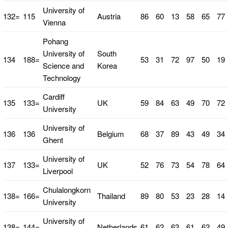
University of
132=
115
Austria
86
60
13
58
65
77
Vienna
Pohang
University of
South
134
188=
53
31
72
97
50
19
Science and
Korea
Technology
Cardiff
135
133=
UK
59
84
63
49
70
72
University
University of
136
136
Belgium
68
37
89
43
49
34
Ghent
University of
137
133=
UK
52
76
73
54
78
64
Liverpool
Chulalongkorn
138=
166=
Thailand
89
80
53
23
28
14
University
University of
138=
144=
Netherlands
61
62
63
61
62
49