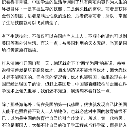
识看得非常轻。中国学生的生活单调到了只有两项内容作为人生的
终极目标：一是掌握生存的技能，二是解决性的需求。前者是获得
金钱的钥匙，后者是满足性欲的途径。后者依靠前者，所以，掌握
了生活技能就可以飞黄腾达了。
有了生活技能，不仅仅可以在国内当人上人，不顺心的话也可以到
美国等海外讨生活。而这一点，被美国利用的天衣无缝。当真是周
瑜打黄盖愿打愿挨。
打从清朝打开国门那一天，朝廷就定下了“西学为用”的基调。慈禧
说得清楚就是培养高级奴才。后来胡适说不能培养奴才，因为靠奴
才是不能强国的。但今天的情况看，奴才也能强国，如果说现在中
国已经是强国了的话。但赶上美国后，中国能否继续往前走而在科
学技术上领先世界，我们还不知道。润涛阎不看好这一点。
除了那些海龟外，留在美国的第一代移民，很快就发现自己比美国
人能干也照样得不到人上人的地位。也就必然对中国的教育痛恨不
已，以为是中国的教育把自己给引向歧途了。所以，第一代移民，
不论是哪国人，大都不让自己的孩子学工程或当科学家，而是爬入