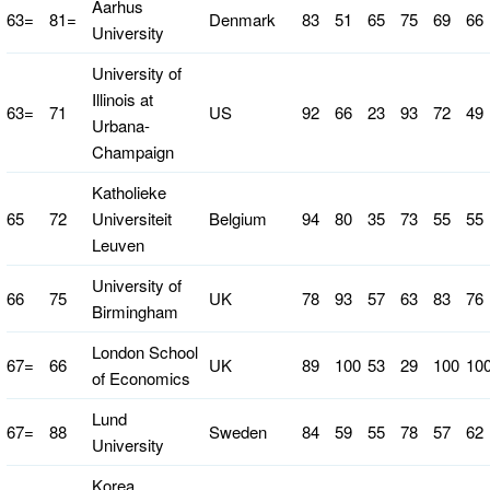
Aarhus
63=
81=
Denmark
83
51
65
75
69
66
University
University of
Illinois at
63=
71
US
92
66
23
93
72
49
Urbana-
Champaign
Katholieke
65
72
Universiteit
Belgium
94
80
35
73
55
55
Leuven
University of
66
75
UK
78
93
57
63
83
76
Birmingham
London School
67=
66
UK
89
100
53
29
100
10
of Economics
Lund
67=
88
Sweden
84
59
55
78
57
62
University
Korea