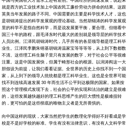
就是西方的工业技术加上中国农民工廉价劳动力拼命的结果。这跟
英美当年发展的路子不同。中国需要的主要是科学技术人才，这也
是胡锦涛提出的科学发展观的理论基础。当然胡锦涛的科学发展观
里的科学不是指自然科学，而是说发展要平衡，要合理。但细看中
国三十年的路程，跟毛泽东时代最大的差别就是领导层的科学技术
人员比例。江泽民胡锦涛时代，几乎所有的各层领导都是理工科毕
业生。江泽民李鹏朱镕基胡锦涛温家宝等等等等，从上到下数都数
不清。这些理工科生脑子里只有发展的数字，对于社会公平等很难
注重。这是中国发展快，但属于畸形社会的根源。以润涛阎这一大
胆假设为前提，让我们看看证据。全世界的历史上你找不到一个国
家，从上到下的领导人统统都是理工科毕业生。这也是全世界可能
找不到连续高速发展 30 年而生活不公平到达极限的国家。如果按
照这个管理模式发现下去，社会的公平的实现和法治的建立是很难
的，这些发展越快越好的理工科思维产生的巨大惯性是极难扭转
的，更可怕的是这些彻底的唯物主义者是无所畏惧的。
向中国这样的现状，大家当然把学生的数理化学得好不好看成是学
校是不是好学校的标准。学生有没有法律意识，有没有人文科学常