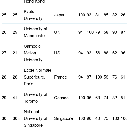
Hong Kong
Kyoto
25
25
Japan
100
93
81
85
32
26
University
University of
26
29
UK
94
100
79
58
90
87
Manchester
Carnegie
27
21
Mellon
US
94
93
56
88
62
96
University
Ecole Normale
28
28
Supérieure,
France
94
87
100
53
76
61
Paris
University of
29
41
Canada
100
96
63
74
82
51
Toronto
National
30
30=
University of
Singapore
100
96
40
75
100
10
Singapore