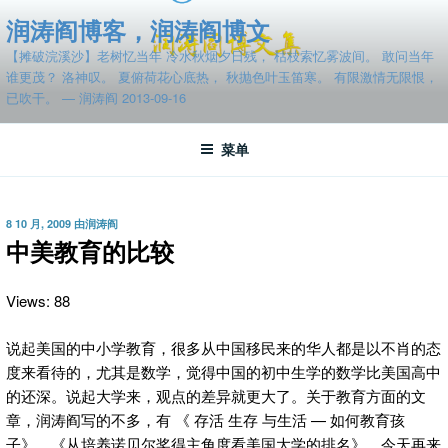
跳
润涛阎博客，润涛阎博文
至
【摊破浣溪沙】老树忆当年 冷水秋烟夕日残， 枯枝索忆雾波间。 敢问当年
内
谁更茂？ 洛神叹。 夏俯荷花心底热， 秋抛色叶玉笛寒。 有限激情无限恨，
容
已吹干。 — 润涛阎 2013-09-16
菜单
发
8 10 月, 2009
由
润涛阎
布
中美教育的比较
于
Views: 88
说起美国的中小学教育，很多从中国移民来的华人都是以不肖的态
度来看待的，尤其是数学，觉得中国的初中生学的数学比美国高中
的还深。说起大学来，观点的差异就更大了。关于教育方面的文
章，润涛阎写的不多，有 《 存活 生存 与生活 — 如何教育孩
子》、《从培养诺贝尔奖得主角度看美国大学的排名》，今天再来