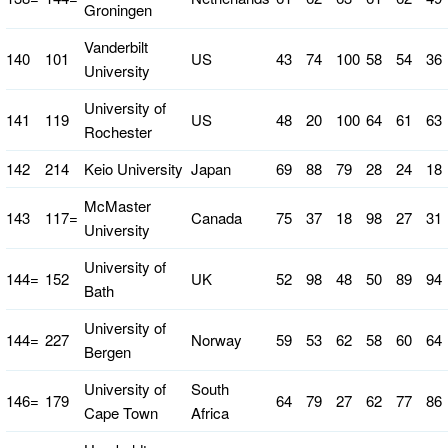
Groningen
Vanderbilt
140
101
US
43
74
100
58
54
36
University
University of
141
119
US
48
20
100
64
61
63
Rochester
142
214
Keio University
Japan
69
88
79
28
24
18
McMaster
143
117=
Canada
75
37
18
98
27
31
University
University of
144=
152
UK
52
98
48
50
89
94
Bath
University of
144=
227
Norway
59
53
62
58
60
64
Bergen
University of
South
146=
179
64
79
27
62
77
86
Cape Town
Africa