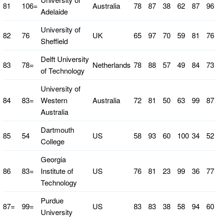
81
106=
Australia
78
87
38
62
87
96
Adelaide
University of
82
76
UK
65
97
70
59
81
76
Sheffield
Delft University
83
78=
Netherlands
78
88
57
49
84
73
of Technology
University of
84
83=
Western
Australia
72
81
50
63
99
87
Australia
Dartmouth
85
54
US
58
93
60
100
34
52
College
Georgia
86
83=
Institute of
US
76
81
23
99
36
77
Technology
Purdue
87=
99=
US
83
83
38
58
94
60
University