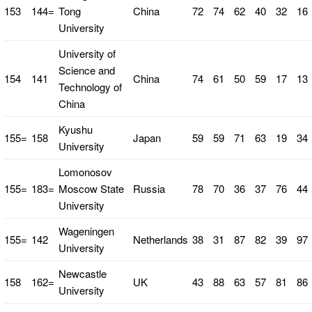
153
144=
Tong
China
72
74
62
40
32
16
University
University of
Science and
154
141
China
74
61
50
59
17
13
Technology of
China
Kyushu
155=
158
Japan
59
59
71
63
19
34
University
Lomonosov
155=
183=
Moscow State
Russia
78
70
36
37
76
44
University
Wageningen
155=
142
Netherlands
38
31
87
82
39
97
University
Newcastle
158
162=
UK
43
88
63
57
81
86
University