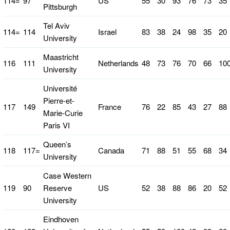
114=
97
US
55
30
93
76
73
35
Pittsburgh
Tel Aviv
114=
114
Israel
83
38
24
98
35
20
University
Maastricht
116
111
Netherlands
48
73
76
70
66
10
University
Université
Pierre-et-
117
149
France
76
22
85
43
27
88
Marie-Curie
Paris VI
Queen’s
118
117=
Canada
71
88
51
55
68
34
University
Case Western
119
90
Reserve
US
52
38
88
86
20
52
University
Eindhoven