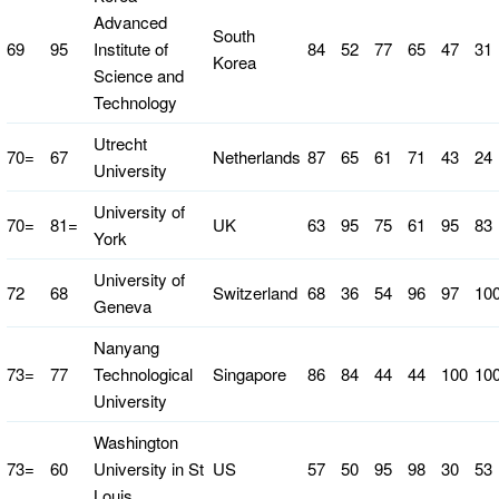
Advanced
South
69
95
Institute of
84
52
77
65
47
31
Korea
Science and
Technology
Utrecht
70=
67
Netherlands
87
65
61
71
43
24
University
University of
70=
81=
UK
63
95
75
61
95
83
York
University of
72
68
Switzerland
68
36
54
96
97
10
Geneva
Nanyang
73=
77
Technological
Singapore
86
84
44
44
100
10
University
Washington
73=
60
University in St
US
57
50
95
98
30
53
Louis