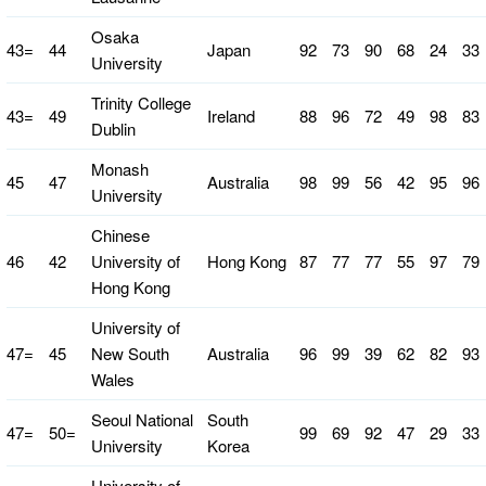
Osaka
43=
44
Japan
92
73
90
68
24
33
University
Trinity College
43=
49
Ireland
88
96
72
49
98
83
Dublin
Monash
45
47
Australia
98
99
56
42
95
96
University
Chinese
46
42
University of
Hong Kong
87
77
77
55
97
79
Hong Kong
University of
47=
45
New South
Australia
96
99
39
62
82
93
Wales
Seoul National
South
47=
50=
99
69
92
47
29
33
University
Korea
University of