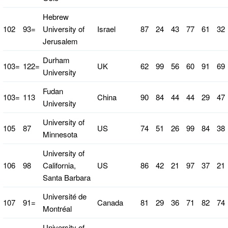
Hebrew
102
93=
University of
Israel
87
24
43
77
61
32
Jerusalem
Durham
103=
122=
UK
62
99
56
60
91
69
University
Fudan
103=
113
China
90
84
44
44
29
47
University
University of
105
87
US
74
51
26
99
84
38
Minnesota
University of
106
98
California,
US
86
42
21
97
37
21
Santa Barbara
Université de
107
91=
Canada
81
29
36
71
82
74
Montréal
University of