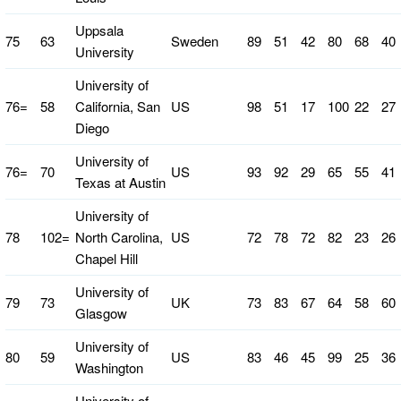
Uppsala
75
63
Sweden
89
51
42
80
68
40
University
University of
76=
58
California, San
US
98
51
17
100
22
27
Diego
University of
76=
70
US
93
92
29
65
55
41
Texas at Austin
University of
78
102=
North Carolina,
US
72
78
72
82
23
26
Chapel Hill
University of
79
73
UK
73
83
67
64
58
60
Glasgow
University of
80
59
US
83
46
45
99
25
36
Washington
University of