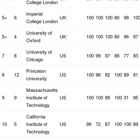
College London
Imperial
5=
6
UK
100
100
100
80
98
10
College London
University of
5=
4
UK
100
100
100
80
96
97
Oxford
University of
7
8
US
100
99
97
88
77
83
Chicago
Princeton
8
12
US
100
96
82
100
89
81
University
Massachusetts
9
9
Institute of
US
100
100
89
100
31
95
Technology
California
10
5
Institute of
US
99
72
87
100
100
89
Technology