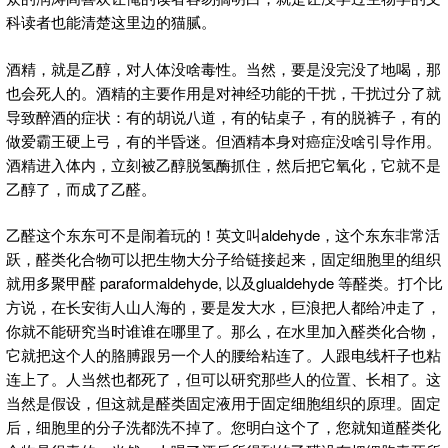
科读者也能清楚这里边的猫腻。
酒精，就是乙醇，对人体没啥毒性。当然，要是没完没了地喝，那
也会死人的。酒精的主要作用是对神经功能的干扰，干扰过分了就
导致醉酒的症状：有的胡说八道，有的钻桌子，有的脱裤子，有的
做爱霸王硬上弓，有的半昏迷。但酒精本身对癌症没啥引导作用。
酒精进入体内，立刻被乙醇脱氢酶抓住，然后把它氧化，它就不是
乙醇了，而成了乙醛。
乙醛这个东东可不是闹着玩的！英文叫aldehyde，这个东东非常活
跃，醛类化合物可以把生物大分子给链接起来，固定细胞里的组织
就用多聚甲醛 paraformaldehyde, 以及glualdehyde 等醛类。打个比
方说，在长安街人山人海的，要是发大水，巨浪把人都给冲走了，
你就不能研究当时谁谁在哪里了。那么，在水里加入醛类化合物，
它就把这个人的胳膊跟另一个人的腰给粘连了。人跟电线杆子也粘
连上了。人当然也都死了，但可以研究那些人的位置、长相了。这
当然是假设，但这就是醛类固定液用于固定细胞组织的原理。固定
后，细胞里的分子洗都洗不掉了。您明白这个了，您就知道醛类化