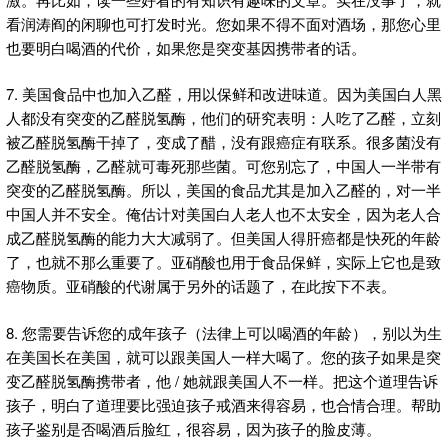
看润涛阎的闲聊也可打发时光。您如果不得不面对酒场，那您心里
也要明白喝酒的代价，如果您是突变基因携带者的话。
7. 美国食品中也加入乙醛，用以保鲜和改进味道。因为美国白人黑
人都没有突变的乙醛脱氢酶，他们的研究表明：人吃了乙醛，立刻
被乙醛脱氢酶干掉了，变成了醋，没有跟癌症有联系。很多菌没有
乙醛脱氢酶，乙醛就可毒死那些菌。可您别忘了，中国人一半带有
突变的乙醛脱氢酶。所以，美国的食品尤其是加入乙醛的，对一半
中国人并不安全。俺估计对美国白人老人也不太安全，因为老人合
成乙醛脱氢酶的能力大大减弱了。但美国人得肝癌都是快死的年龄
了，也就不那么重要了。亚硝酸也用于食品保鲜，实际上它也是致
癌物质。亚硝酸的代谢属于另外的话题了，在此按下不表。
8. 您需要告诉您的成年孩子（法律上可以喝酒的年龄），别以为生
在美国长在美国，就可以跟美国人一样大喝了。您的孩子如果是突
变乙醛脱氢酶携带者，他 / 她就跟美国人不一样。把这个道理告诉
孩子，明白了道理要比强迫孩子戒酒来得容易，也合情合理。帮助
孩子鉴别是否喝酒后脸红，很容易，因为孩子的脸皮薄。