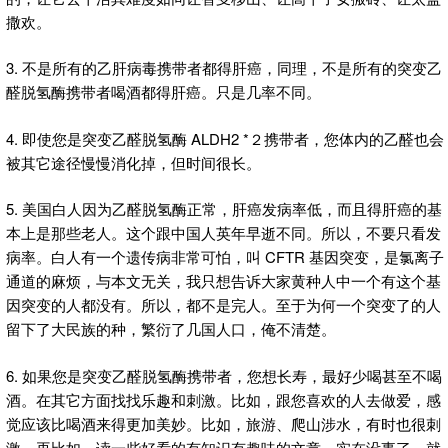
撒欢。
3. 不是所有的乙肝病毒携带者都得肝癌，同理，不是所有的突变乙
醛脱氢酶携带者喝酒都得肝癌。只是几率不同。
4. 即使您是突变乙醛脱氢酶 ALDH2 *２携带者，您体内的乙醛也会
被其它途径慢慢消化掉，但时间很长。
5. 美国白人因为乙醛脱氢酶正常，肝癌发病率低，而且得肝癌的基
本上是那些老人。这个跟中国人英年早逝不同。所以，不要只看发
病率。白人有一个遗传病非常可怕，叫 CFTR 基因突变，是氯离子
通道的麻烦，与本文无关，我只想告诉大家黄种人中一个有这个基
因突变的人都没有。所以，都不是完人。至于为何一个突变了的人
留下了大民族的种，繁衍了几国人口，俺不清楚。
6. 如果您是突变乙醛脱氢酶携带者，您想长寿，最好少喝甚至不喝
酒。在其它方面找找乐趣和刺激。比如，跟您喜欢的人去做爱，感
觉应该比喝酒来得更加美妙。比如，旅游、爬山涉水，有时也很刺
激。再比如，读一些好看的有知识有趣味的文章。实在没事了，就