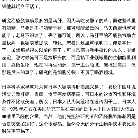
钱他就玩命干活了。
研究乙醛脱氢酶最多的是马肝。因为马吃发酵了的草，而这些草里
有酒精。马要是不把酒精干掉，那可就醉晕晕的，马失前蹄也就可
能了，老马不识途了，丢了都可能。所以，马肝里的乙醛脱氢酶含
量极高，很容易被提取、纯化。您看到这里就该明白，俺是本行
了。虽然那是很久以前的事了，可自己亲自动手搞过的东东，实难
忘记。那时候俺可不是搞肝癌的，而是搞工业领域里的生物能量利
用，靠微生物，现在叫再生能源，属于工业领域。俺搞过癌症，但
那是后来的事了，研究的是细胞分裂，不属于喝酒领域。
日本科学家早就对为何日本人容易得肝癌感兴趣了。要说中国环境
污染导致肝癌、胃癌、食管癌发病率高，可日本的饮食习惯和环境
条件不比欧美差，所以，日本人认为问题出在遗传因子上。日本人
在 1995 年左右在美国研究了生在美国的日本人中国人韩国人酒后
血液里乙醛的含量。当然，他们先把被研究者的乙醛脱氢酶基因是
否是突变鉴定好，这个很容易。当然今天的分子生物学技术要比那
时候更容易了。