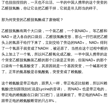
了也扭扭捏捏的，一天也不出活。一半的中国人携带的这个突变的
乙醛脱氢酶，你让它去把乙醛干掉，它就是吊儿郎当的样子。
那为何突变的乙醛脱氢酶成了废物呢？
乙醛脱氢酶有两个大口袋，一个装乙醛，一个装NAD+ 。等乙醛和
NAD＋进入各自的口袋后，乙醛脱氢酶变形，那么一拧巴就把乙醛
头上的氢原子给拧下来了，立刻交给了旁边的NAD+ 。NAD+ 得到
了一个氢原子就变成了NADH ，被还原了。当然在这个过程中醛的
头上加上了一个氧，所以叫乙醛氧化成乙酸。一半中国人携带的这
个突变乙醛脱氢酶装乙醛的那个口袋是正常的，但装NAD+ 的那个
口袋有一个氨基酸变了，其原因就是一个基因突变，一个碱基对变
了。正常的氨基酸是谷氨酰氨，突变变成了赖氨酸。
这个赖氨酸是带正电的，跟男人一样，带正电还比较赖，所以叫赖
氨酸(您别跟我抬杠说是Lycine的音译）。而NAD+ 也是带正电的，
带正电的赖氨酸在口袋门口把门，这就麻烦了。带正电的NAD+ 想
跟带正电的赖氨酸断背的只占8% 。