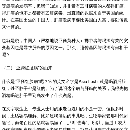
等癌症的发病率，但我们知道，并非带有乙肝病毒的人都得肝癌。
得肝癌的也不是都带有乙肝病毒。最直接的数据来自于美国的统
计。在美国出生的中国人，肝癌发病率要比美国白人高，要以倍数
来计算的。
也就是说，中国人（严格地说亚裔黄种人）携带者与喝酒有关的突
变基因也是导致肝癌的原因之一。那么，遗传基因与喝酒有何相干
呢？
（二）“亚裔红脸病”的由来
什么是“亚裔红脸病”呢？它的英文名字是Asia flush. 就是喝酒后脸
红，甚至脖子都是红的。为了说明这个病与肝癌的关系，我得先把
酒精喝进肚子里到底发生了什么说起。
在文字表达上，专业人士用的跟老百姓用的不是一套。但很多时
候，土话容易理解。比如这喝酒后的事儿吧，生物学家管那叫代谢
途径，而老百姓的话就容易懂了，那叫“去毒”。所以，当过工农大
众的润涛阎喜欢让俺的读者容易搞明白，就是让没学过生物学的文