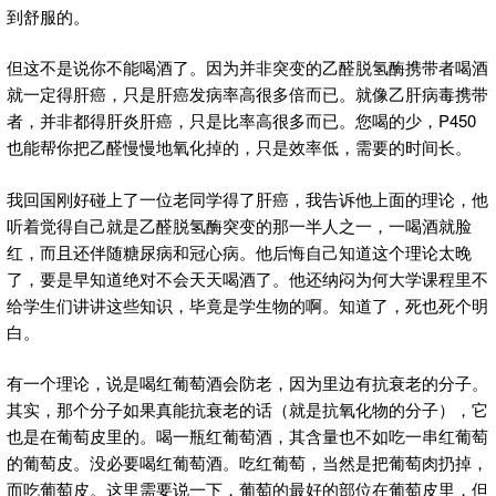
到舒服的。
但这不是说你不能喝酒了。因为并非突变的乙醛脱氢酶携带者喝酒
就一定得肝癌，只是肝癌发病率高很多倍而已。就像乙肝病毒携带
者，并非都得肝炎肝癌，只是比率高很多而已。您喝的少，P450
也能帮你把乙醛慢慢地氧化掉的，只是效率低，需要的时间长。
我回国刚好碰上了一位老同学得了肝癌，我告诉他上面的理论，他
听着觉得自己就是乙醛脱氢酶突变的那一半人之一，一喝酒就脸
红，而且还伴随糖尿病和冠心病。他后悔自己知道这个理论太晚
了，要是早知道绝对不会天天喝酒了。他还纳闷为何大学课程里不
给学生们讲讲这些知识，毕竟是学生物的啊。知道了，死也死个明
白。
有一个理论，说是喝红葡萄酒会防老，因为里边有抗衰老的分子。
其实，那个分子如果真能抗衰老的话（就是抗氧化物的分子），它
也是在葡萄皮里的。喝一瓶红葡萄酒，其含量也不如吃一串红葡萄
的葡萄皮。没必要喝红葡萄酒。吃红葡萄，当然是把葡萄肉扔掉，
而吃葡萄皮。这里需要说一下，葡萄的最好的部位在葡萄皮里，但