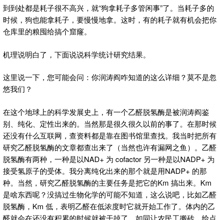
到到处都是耗子很不高兴，就“狗拿耗子多管闲事”了。当耗子多的
时候，狗也能拿耗子，要慢慢地拿。这时，有的耗子就有机会把你
仓库里的粮囤给搞个窟窿。
机理说明白了，下面说说科学统计研究结果。
这里说一下，您可能会问：你润涛阎咋知道的这么详细？莫不是忽
悠我们？
在这个地球上的科学发展史上，有一个乙醛脱氢酶是被润涛阎鉴
别、纯化、定性出来的。当然那是很久很久以前的事了。在那时候
还没有什么互联网，查资料都是靠在图书馆里查找。我当时把所有
研究乙醛脱氢酶的文章都查出来了（当然也许有漏网之鱼）。乙醛
脱氢酶有两种，一种是以NAD+ 为 cofactor 另一种是以NADP+ 为
接受氢原子的受体。我分离纯化出来的那个就是用NADP+ 的那
种。当然，研究乙醛脱氢酶的主要任务是把它的Km 搞出来。Km
是啥东西呢？没搞过生物化学的可能不知道，这么说吧，比如乙醛
脱氢酶，Km 低，表明乙醛在低浓度时它就开始工作了。体内的乙
醛就会在还没有积累的时候就被干掉了。如同让农民工搬砖，给点