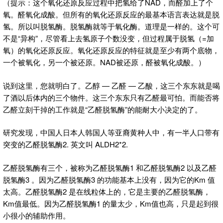
（提示：这个氧化还原反应过程中把氢给了NAD，而醛加上了个
氧。醛氧化成酸。但所有的氧化还原反应的最基本语言表达就是脱
氢。所以叫脱氢酶。脱氢酶就等于氧化酶。道理是一样的。这个可
不是“异构”，尽管看上去氢原子个数没变，但过程属于脱氢（=加
氧）的氧化还原反应。氧化还原反应的特征就是至少有两个底物，
一个被氧化，另一个被还原。NAD被还原，醛被氧化成酸。）
说到这里，您就明白了。乙醇 — 乙醛 — 乙酸，这三个东东就是喝
了酒以后体内的三个物件。这三个东东只有乙醛最可怕。而能否将
乙醛立刻干掉的工作就是“乙醛脱氢酶”的能耐大小决定的了。
研究发现，中国人日本人韩国人等亚裔黄种人中，有一半人口带有
突变的乙醛脱氢酶2. 英文叫 ALDH2*2.
乙醛脱氢酶有三个，被称为乙醛脱氢酶1 和乙醛脱氢酶2 以及乙醛
脱氢酶3 。因为乙醛脱氢酶3 的功能基本上没有，因为它的Km 值
太高。乙醛脱氢酶2 是在线粒体上的，它是主要的乙醛脱氢酶，
Km值最低。因为乙醛脱氢酶1 的量太少，Km值也高，只是起到很
小很小的辅助作用。