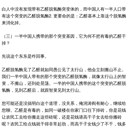
白人中没有发现带有乙醛脱氢酶突变体的，而中国人有一半人口带
有这个突变的乙醛脱氢酶2. 更要命的是：乙醛基本上靠这个脱氢酶
来消化掉。
（三）一半中国人携带的那个突变基因，它为何不把有毒的乙醛干
掉？
先说这个东东是咋回事。
乙醛脱氢酶见了乙醛就如同愚公见了太行山，他会立刻搬山不止。
我们一半中国人带有的那个突变的乙醛脱氢酶，就像太行山上的智
叟，不搬山，还到处晃荡。一半的中国人携带的这个突变的乙醛脱
氢酶，见到乙醛后，就跟智叟见到太行山。
您可能还是没搞明白这个道理，没关系，俺润涛阎有耐心，继续给
您聊。乙醛是有毒的，如同一破楼在你家门口往下掉砖，你是花钱
让农民工去给你搬走这些砖呢，还是花钱请高干子女去给你搬砖
呢？农民工给点钱就干得非常起劲，而高干子女钱少了不干，钱多