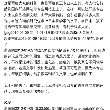
这是写给大众的科普，也是写给真正专业人士的。有人把它转
贴到国内肝癌网站等专业网站上上了。这样，可以让肝癌专业
人士去自己检索文献。由于大量转贴，会引起很多很多人重
视，在这方面的研究也跟上日本科学家的水平。在日本，孩子
是否带有酒精敏感突变，提前检测。有利于很多人的。
jgbg2010-01-09 21:41:01回复悄悄话高论,精辟.大益国人.
超爱吉他2010-01-09 19:32:45回复悄悄话受教育了! 辛苦, 谢过
了.
润涛阎2010-01-09 19:27:01回复悄悄话有7页的评论了，但前边
的评论反而没时间回复。后边的离题万里了。谢谢大家的评
论，不论是法律的话题，生化的，癌症的，以及其它不同领域
的读者。这篇文章引发如此热闹，简直不可思议。因为本专业
的，应该仔细读，然后搜索到相关文章，也就该明白了。
我干别的去了。很抱歉，上班时没机会回复前边众多网友的评
论，现在回复都无法办到了。
晚安！
润涛阎2010-01-09 18:22:55回复悄悄话回复astermatch的评论: