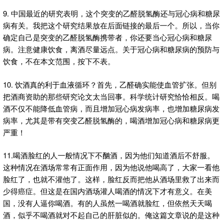
9. 中国最近的研究表明，这个突变的乙醛脱氢酶还与冠心病和糖尿
病有关。我把这个研究结果放在后面链接的最后一个。所以，当你
确定自己是突变的乙醛脱氢酶携带者，你还要当心冠心病和糖尿
病。注意健康饮食，离酒尽量远点。关于冠心病和糖尿病的预防与
饮食，不在本文范围，按下不表。
10. 饮酒真的利于血液循环？首先，乙醛确实能使血管扩张。但别
把酒商资助的那些研究论文太当回事。科学统计研究恰恰相反。喝
酒不仅不能降低血管病，而且增加冠心病发病率，也增加糖尿病发
病率，尤其是带有突变乙醛脱氢酶的，喝酒增加冠心病和糖尿病更
严重！
11.喝酒脸红的人一般情况下不酗酒，因为他们知道酒后不舒服。
这种情况在酒场常常有正面作用，因为他说他喝高了，大家一看他
脸红了，也就不灌他了。这样，脸红反而把他从酒场里救了出来而
少得癌症。但这是在国内酒场灌人喝酒的情况下才有意义。在美
国，没有人逼你喝酒。有的人虽然一喝酒就脸红，但依然天天喝
酒，似乎不喝酒就对不起自己的肝脏似的。俺这篇文章说的是这种