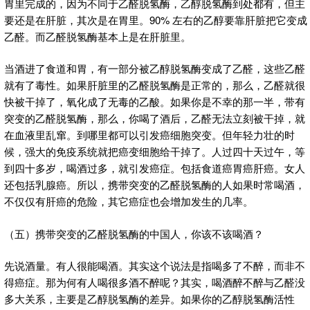
胃里完成的，因为不同于乙醛脱氢酶，乙醇脱氢酶到处都有，但主
要还是在肝脏，其次是在胃里。90% 左右的乙醇要靠肝脏把它变成
乙醛。而乙醛脱氢酶基本上是在肝脏里。
当酒进了食道和胃，有一部分被乙醇脱氢酶变成了乙醛，这些乙醛
就有了毒性。如果肝脏里的乙醛脱氢酶是正常的，那么，乙醛就很
快被干掉了，氧化成了无毒的乙酸。如果你是不幸的那一半，带有
突变的乙醛脱氢酶，那么，你喝了酒后，乙醛无法立刻被干掉，就
在血液里乱窜。到哪里都可以引发癌细胞突变。但年轻力壮的时
候，强大的免疫系统就把癌变细胞给干掉了。人过四十天过午，等
到四十多岁，喝酒过多，就引发癌症。包括食道癌胃癌肝癌。女人
还包括乳腺癌。所以，携带突变的乙醛脱氢酶的人如果时常喝酒，
不仅仅有肝癌的危险，其它癌症也会增加发生的几率。
（五）携带突变的乙醛脱氢酶的中国人，你该不该喝酒？
先说酒量。有人很能喝酒。其实这个说法是指喝多了不醉，而非不
得癌症。那为何有人喝很多酒不醉呢？其实，喝酒醉不醉与乙醛没
多大关系，主要是乙醇脱氢酶的差异。如果你的乙醇脱氢酶活性