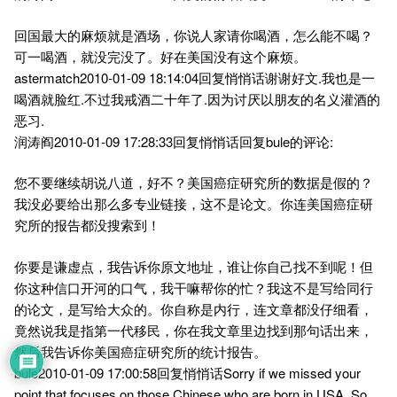
回国最大的麻烦就是酒场，你说人家请你喝酒，怎么能不喝？
可一喝酒，就没完没了。好在美国没有这个麻烦。
astermatch2010-01-09 18:14:04回复悄悄话谢谢好文.我也是一
喝酒就脸红.不过我戒酒二十年了.因为讨厌以朋友的名义灌酒的
恶习.
润涛阎2010-01-09 17:28:33回复悄悄话回复bule的评论:
您不要继续胡说八道，好不？美国癌症研究所的数据是假的？
我没必要给出那么多专业链接，这不是论文。你连美国癌症研
究所的报告都没搜索到！
你要是谦虚点，我告诉你原文地址，谁让你自己找不到呢！但
你这种信口开河的口气，我干嘛帮你的忙？我这不是写给同行
的论文，是写给大众的。你自称是内行，连文章都没仔细看，
竟然说我是指第一代移民，你在我文章里边找到那句话出来，
然后我告诉你美国癌症研究所的统计报告。
bule2010-01-09 17:00:58回复悄悄话Sorry if we missed your
point that focuses on those Chinese who are born in USA. So