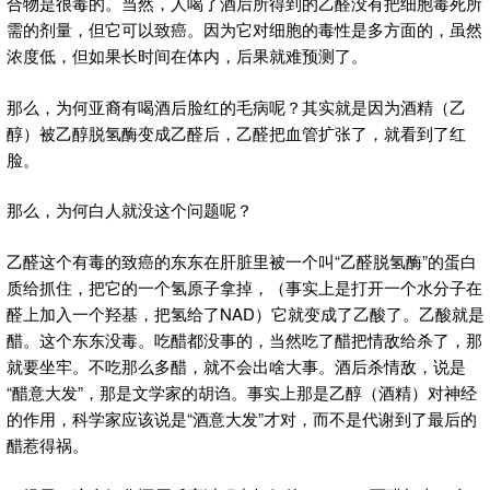
合物是很毒的。当然，人喝了酒后所得到的乙醛没有把细胞毒死所
需的剂量，但它可以致癌。因为它对细胞的毒性是多方面的，虽然
浓度低，但如果长时间在体内，后果就难预测了。
那么，为何亚裔有喝酒后脸红的毛病呢？其实就是因为酒精（乙
醇）被乙醇脱氢酶变成乙醛后，乙醛把血管扩张了，就看到了红
脸。
那么，为何白人就没这个问题呢？
乙醛这个有毒的致癌的东东在肝脏里被一个叫“乙醛脱氢酶”的蛋白
质给抓住，把它的一个氢原子拿掉，（事实上是打开一个水分子在
醛上加入一个羟基，把氢给了NAD）它就变成了乙酸了。乙酸就是
醋。这个东东没毒。吃醋都没事的，当然吃了醋把情敌给杀了，那
就要坐牢。不吃那么多醋，就不会出啥大事。酒后杀情敌，说是
“醋意大发”，那是文学家的胡诌。事实上那是乙醇（酒精）对神经
的作用，科学家应该说是“酒意大发”才对，而不是代谢到了最后的
醋惹得祸。