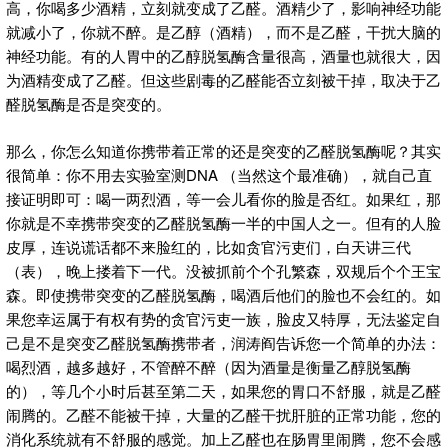
高，你喝多少酒精，立刻就变成了乙醛。酒精少了，影响神经功能
就减小了，你就不醉。是乙醇（酒精），而不是乙醛，干扰大脑的
神经功能。有的人胃中的乙醇脱氢酶含量很高，酒量也就很大，因
为酒精变成了乙醛。但这些剧毒的乙醛能否立刻被干掉，取决于乙
醛脱氢酶是否是突变的。
那么，你怎么知道你携带着正常的还是突变的乙醛脱氢酶呢？其实
很简单：你不用去实验室测DNA （当然这个最准确），就自己直
接证明即可：喝一两烈酒，等一会儿看你的脸是否红。如果红，那
你就是不幸携带突变的乙醛脱氢酶一半的中国人之一。但有的人脸
皮厚，连说谎话都不来脸红的，比如贪官污吏们，白天讲三代
（表），晚上搂着下一代。没被抓前个个孔繁森，双规后个个王宝
森。即使携带突变的乙醛脱氢酶，喝酒后他们的脸也不会红的。如
果您幸运属于有权有势的贪官污吏一族，脸皮又特厚，无法鉴定自
己是不是突变乙醛脱氢酶携带者，润涛阎告诉您一个简单的办法：
喝烈酒，越多越好，不管醉不醉（因为酒量是衡量乙醇脱氢酶
的），等几个小时后甚至第二天，如果您的胃口不舒服，就是乙醛
闹腾的。乙醛不能被干掉，大量的乙醛干扰肝脏的正常功能，您的
消化系统就有不舒服的感觉。加上乙醛也在肠胃里闹腾，您不会感