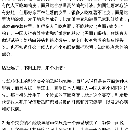
有的人不吃葡萄皮，而只吃含糖量高的葡萄汁液。如同红薯对心脏
有好处，但那好东西在红薯的皮里，很多人吃红薯不吃皮，而是吃
里边的淀粉。麦子的营养成分，比如维生素和微量元素和纤维素，j
基本都在麸皮里。但很多人只吃白面，不吃麸皮（白面+麸皮=全
粉）。中国人把有维生素和纤维素的麸皮（黑面）喂猪。猪场有人
做过试验：给猪白馒头和麸皮馒头，猪专门捡有营养的麸皮馒头
吃。也不知道什么时候人也个个都跟猪那样聪明，知道吃有营养的
部分。
话扯远了，书归正传。来个小结：
1. 线粒体上的那个突变的乙醛脱氢酶，目前来说只是在亚裔黄种人
里有，而且占据一半江山。表明日本人韩国人中国人有个相同的祖
先。那个祖先发生了一个位点的基因突变，就是这个突变，引发后
代无数人死于喝酒后乙醛积累导致的肝癌和其它癌症，以及冠心病
和糖尿病。
2. 这个突变的乙醛脱氢酶虽然只是一个氨基酸变了，就像上面说
的，让它去干活其难度如同让智叟移山、让高干子女搬砖、让太监