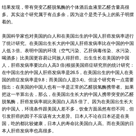
结果发现，带有突变乙醛脱氢酶的个体酒后血液里乙醛含量高很
多。其实这个研究属于有点多余，因为这个是秃子头上的虱子明摆
着的。
美国科学家也对美国的白人和在美国出生的中国人肝癌发病率进行
了统计研究。在美国出生长大的中国人肝癌发病率比在中国的中国
人低３倍。表明中国的环境（空气污染、乙肝病毒传染、水污染、
喝酒多）比美国更容易让同族人得肝癌。出生生长在美国的中国
人，肝癌发病率要比白人高3 倍(根据美国癌症研究所的统计研究：
在中国出生的中国人肝癌发病率是26.5，在美国出生的中国人在美
国的癌症发病率是9.8；而美国白人是3.4)。但这个研究有一点需要
指出：在美国的中国人也有一半是正常的乙醛脱氢酶携带者。如果
把这一半算出去，那么，在美国出生长大的中国人携带突变的乙醛
脱氢酶，肝癌发病率就比美国白人高5 倍了。因为在美国出生长大
的中国人，环境条件跟美国人差不多，饮食方面虽然有些不同，但
引发肝癌的因子不应该有太大差异。日本人不论在日本还是在美
国，吃的都比较健康，日本人的寿命比美国白人高。而在美国的日
本人肝癌发病率也高很多。