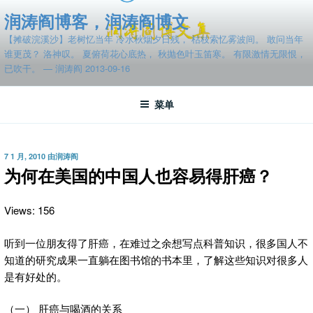
跳
润涛阎博客，润涛阎博文
至
【摊破浣溪沙】老树忆当年 冷水秋烟夕日残， 枯枝索忆雾波间。 敢问当年
内
谁更茂？ 洛神叹。 夏俯荷花心底热， 秋抛色叶玉笛寒。 有限激情无限恨，
容
已吹干。 — 润涛阎 2013-09-16
菜单
发
7 1 月, 2010
由
润涛阎
布
为何在美国的中国人也容易得肝癌？
于
Views: 156
听到一位朋友得了肝癌，在难过之余想写点科普知识，很多国人不
知道的研究成果一直躺在图书馆的书本里，了解这些知识对很多人
是有好处的。
（一） 肝癌与喝酒的关系