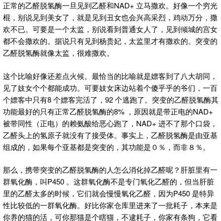
正常的乙醛脱氢酶一旦见到乙醛和NAD+ 立马撒欢。好像一个穷光
棍，别说见到美女了，就是见到丑女也会兴高采烈，鸡动万分，撒
欢不已。可要是一个太监，别说看到普通女人了，见到倾城的宫女
都不会撒欢的。据说只有见到杨贵妃，太监里才有撒欢的。突变的
乙醛脱氢酶就像太监，很难撒欢。
这个比喻好像还差点火候。最恰当的比喻就是嫖客到了八大胡同，
见了妓女个个都能成功。可要妓女床边站着个傻乎乎的爷们，一百
个嫖客中只有8 个嫖客完活了，92 个逃跑了。突变的乙醛脱氢酶其
功能最好的只有正常乙醛脱氢酶的8% ，原因就是带正电的NAD+
被带同性（正电）的赖氨酸给恶心跑了，NAD+ 进不了那个口袋，
乙醛头上的氢原子就没有了接受体。事实上，乙醛脱氢酶是由亚基
组成的，如果每个亚基都是突变的，其功能是０％，而非８％。
那么，携带突变的乙醛脱氢酶的人怎么消化掉乙醛呢？肝脏里有一
群氧化酶，叫P450 。这群氧化酶不是专门氧化乙醛的，但当肝脏
里的乙醛太多的时候，它们就会慢慢氧化乙醛，因为P450 是特异
性比较低的一群氧化酶。好比你家仓库里进来了一批耗子，本来是
你养的猫的活，可你那猫是个瞎猫，不逮耗子，你家有条狗，它看