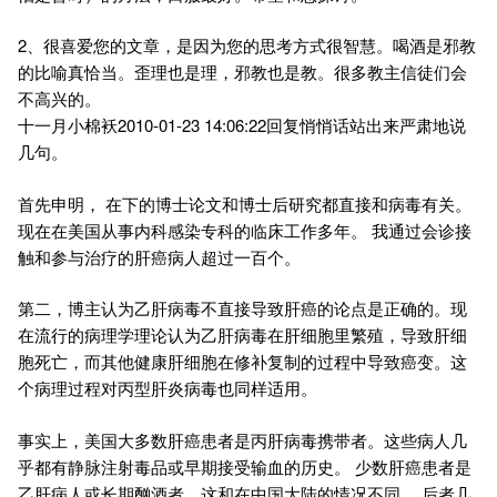
2、很喜爱您的文章，是因为您的思考方式很智慧。喝酒是邪教
的比喻真恰当。歪理也是理，邪教也是教。很多教主信徒们会
不高兴的。
十一月小棉袄2010-01-23 14:06:22回复悄悄话站出来严肃地说
几句。
首先申明， 在下的博士论文和博士后研究都直接和病毒有关。
现在在美国从事内科感染专科的临床工作多年。 我通过会诊接
触和参与治疗的肝癌病人超过一百个。
第二，博主认为乙肝病毒不直接导致肝癌的论点是正确的。现
在流行的病理学理论认为乙肝病毒在肝细胞里繁殖，导致肝细
胞死亡，而其他健康肝细胞在修补复制的过程中导致癌变。这
个病理过程对丙型肝炎病毒也同样适用。
事实上，美国大多数肝癌患者是丙肝病毒携带者。这些病人几
乎都有静脉注射毒品或早期接受输血的历史。 少数肝癌患者是
乙肝病人或长期酗酒者。这和在中国大陆的情况不同。 后者几