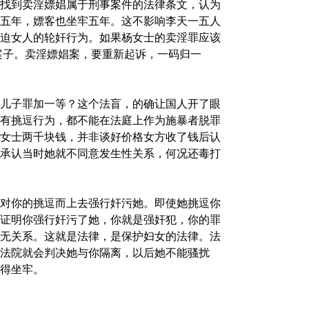
找到卖淫嫖娼属于刑事案件的法律条文，认为
五年，嫖客也坐牢五年。这不影响李天一五人
迫女人的轮奸行为。如果杨女士的卖淫罪应该
案子。卖淫嫖娼案，要重新起诉，一码归一
儿子罪加一等？这个法盲，的确让国人开了眼
有挑逗行为，都不能在法庭上作为施暴者脱罪
女士两千块钱，并非谈好价格女方收了钱后认
承认当时她就不同意发生性关系，何况还毒打
对你的挑逗而上去强行奸污她。即使她挑逗你
证明你强行奸污了她，你就是强奸犯，你的罪
无关系。这就是法律，是保护妇女的法律。法
法院就会判决她与你隔离，以后她不能骚扰
得坐牢。