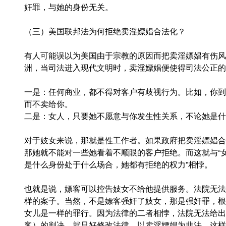
奸罪，与她的身份无关。
（三）美国联邦法为何拒绝卖淫嫖娼合法化？
有人可能误以为美国由于宗教的原因而把卖淫嫖娼有伤风
洲，当司法进入现代文明时，卖淫嫖娼便使得司法公正的
一是：任何商业，都不得对客户有歧视行为。比如，你到
而不卖给你。
二是：女人，只要她不愿意与你发生性关系，不论她是什
对于妓女来说，那就是性工作者。如果政府把卖淫嫖娼合
那她就不能对一些她看着不顺眼的客户拒绝。而这就与“
是什么身份处于什么场合，她都有拒绝的权力”相悖。
也就是说，嫖客可以控告妓女不给他提供服务。法院无法
样的案子。当然，不是嫖客强奸了妓女，那是强奸罪，根
女儿是一样的罪行。因为法律的二者相悖，法院无法给出
客）的判决，就只好修改法律，以卖淫嫖娼为非法。这样