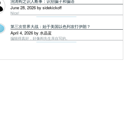
润涛阎之识人断事：识别骗子和骗语
June 28, 2026 by sidekickoff
Nice!
第三次世界大战：始于美国以色列攻打伊朗？
April 4, 2026 by 水晶蓝
编辑得真好，好像阎先生亲自写的。