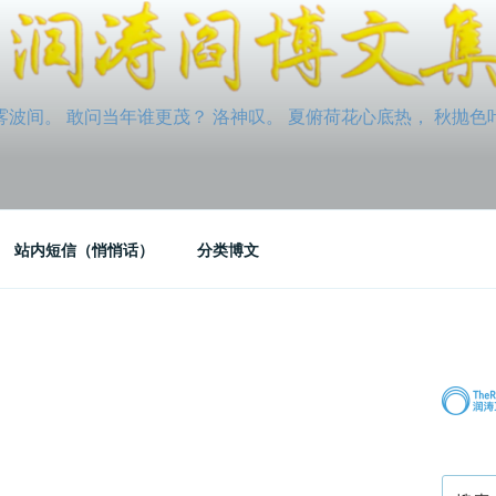
间。 敢问当年谁更茂？ 洛神叹。 夏俯荷花心底热， 秋抛色叶玉笛
站内短信（悄悄话）
分类博文
搜