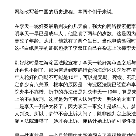
网络改写着中国的历史进程。拿两个例子来说。
在李天一轮奸案最后判决的几天前，强大的网络搜索把李
明李天一早已是成年人，他隐瞒了两年的岁数。这是因为
更改了年龄。从此，他就有了两个生日。当他申请驾照时
这些白纸黑字的证据包括了李双江自己在杂志上吹捧李天
刚好此时是在海淀区法院宣布了李天一轮奸案审查之后与
此再也不闹了。那为何遭到梦鸽指责的海淀区法院没有按
年人轮奸的刑期不可能是10年，可以是无期、死缓、死
定多少有点关系，根本的原因是：海淀区法院已经宣布李
院办事不靠谱。折中的办法便是判决李天一10年，算是
上的不能缓刑。这就是为何有人认为李天一判决的太重了
上是李天一判决太轻了，因为李天一事实上是成年人。梦
人判决。所以，梦鸽不会上诉大闹了，除非她判定上级法
淀区法院难堪了，她才会上诉。俺估计她上诉的可能性微
另一件事就是，一个月前国内的新浪网有了高级搜索功能