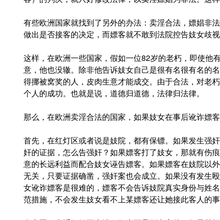
有些欧洲国家就找到了另外的办法：卖淫合法，嫖娼非法
做出是否接客的决定，而嫖客就不敢到法院控告妓女歧视
这样，在欧洲一些国家，假如一位82岁的老朽，即使他
意，他也没辙。除非他告诉妓女自己是很有名很有名的名
得挪被窝奖的人，皮肉生意才能成交。由于合法，对老朽
个人的成功。也就是说，道德归道德，法律归法律。
那么，在欧洲卖淫合法的国家，如果妓女在事后讹诈嫖客
首先，在红灯区或者说是妓院，都有保镖。如果发生强奸
奸的证据，怎么告强奸？如果嫖客打了妓女，那就有伤痕
意的长远利益而配合妓女诬告嫖客。如果嫖客在妓院以外
无关，只要证据确凿，强奸案也会成立。如果没有发生殴
女讹诈嫖客是很难的，嫖客不会告诉妓院真实身份与姓名
范措施，不会发生妓女看不上某嫖客还让她接此客人的事