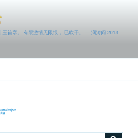
寒。 有限激情无限恨， 已吹干。 — 润涛阎 2013-