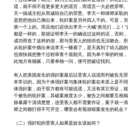
谎，就不得不造更多更大的谎言，而谎言一大必然穿帮。
天一搞成主犯从而减轻自己的罪责。李天一和律师采取的
是想把他自己摘出来，轮奸案是另外四人干的。可是，另
第一个上的。而且他们还供出李天一大喊“弟兄们，上！
都是一样的，那就证明李天一的确说过这样的话，否则，
成功而造了这样的假，那与受害人的招供也无法吻合。所
从轮奸案中摘出来说李天一睡着了，是天真到了幼儿园的
也很快就把整个过程审查个底朝天。因为单个审的时候，
此地方有猫腻，只要单独一问，便可把破绽找到。
有人把美国发生的强奸案最后以受害人说谎而判被告无罪
本常识的。因为个体强奸案与集体轮奸案在本质上是不同
体强奸案，由于双方都有可能说谎，又没有其它旁证，就
个被告的轮奸案，其破案难度太小，被告之间都要互相揭
脉暴露个清清楚楚，连受害人都不需要作证，案子就一清
师之间都打得不可开交，哪里会有冤假错案发生的机会？
（二）强奸犯的受害人如果是妓女该如何？