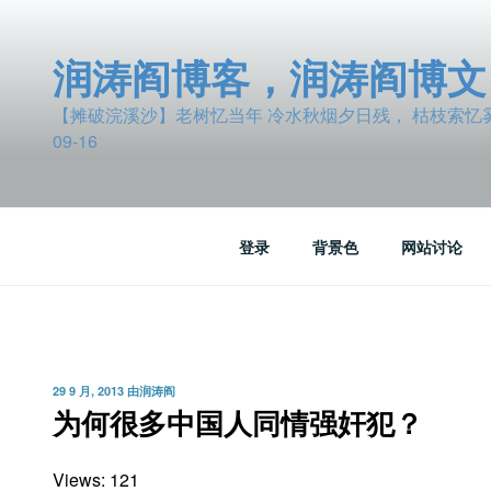
跳
至
润涛阎博客，润涛阎博文
内
容
【摊破浣溪沙】老树忆当年 冷水秋烟夕日残， 枯枝索忆雾波
09-16
登录
背景色
网站讨论
发
29 9 月, 2013
由
润涛阎
布
为何很多中国人同情强奸犯？
于
Views: 121