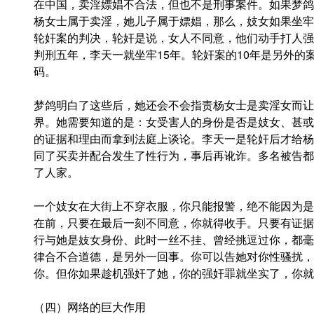
在中国，卖淫嫖娼不合法，但也不是刑事案件。如果梦鸽
杨女士属于卖淫，她儿子属于嫖娼，那么，妓女如果坐牢
轮奸案的判决，轮奸是说，女人不同意，他们动手打人强
判刑五年，李天一就坐牢15年。轮奸案的10年是另外的
码。
梦鸽明白了这些后，她还会不会指责杨女士是卖淫女而让
界。她需要知道的是：女受害人的身份是否是妓女、甚或
的证据和理由而拿到法庭上谈论。李天一是轮奸后才给杨
同了买卖并配合发生了性行为，事后再讹诈。多名被告都
了人家。
一个妓女在大街上不穿衣服，你只能报警，绝不能因为是
在前，只要在最后一刻不同意，你就得收手。只要有证据
行与她是妓女身份、此时一丝不挂、曾经挑逗过你，都毫
律合不合道德，是另外一回事。你可以告她对你性骚扰，
你。但你如果趁机强奸了她，你的强奸罪就坐实了，你就
（四）网络的巨大作用