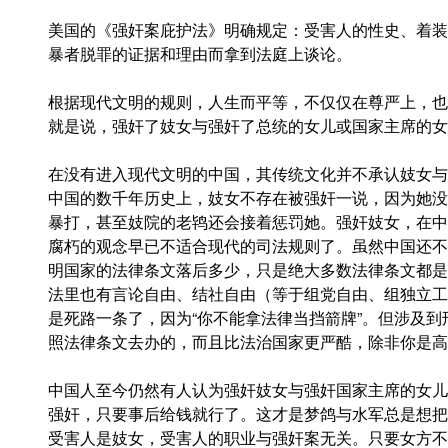
美国的《强奸案庇护法》明确规定：受害人的性史、着装
暴者脱罪的证据和理由而拿到法庭上谈论。
根据现代文明的规则，人生而平等，不仅仅在尊严上，也
就是说，强奸了妓女与强奸了总统的女儿或国家主席的女
在没有进入现代文明的中国，其传统文化并不承认妓女与
中国的数千年历史上，妓女不存在被强奸一说，因为她没
暴打，甚至妓院的老鸨还会接着惩罚她。强奸妓女，在中
腐朽的观念早已不适合现代的司法规则了。虽然中国还不
明国家的法律条文落后多少，只是绝大多数法律条文都是
法里也有言论自由、结社自由（等于组党自由、组独立工
是死路一条了，因为“你不能拿法律当挡箭牌”。但涉及
照法律条文去办的，而且比法治国家更严酷，除非你是高
中国人至今仍然有人认为强奸妓女与强奸国家主席的女儿
强奸，只要事后给钱就行了。这才是梦鸽与水军总是想把
受害人是妓女，受害人的职业与强奸案无关。只要女方不