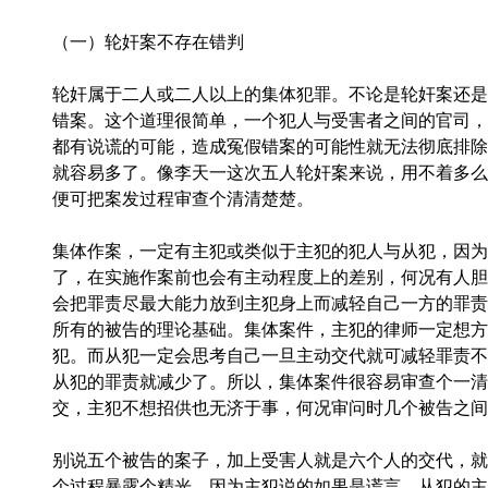
（一）轮奸案不存在错判
轮奸属于二人或二人以上的集体犯罪。不论是轮奸案还是
错案。
这个道理很简单，一个犯人与受害者之间的官司，
都有说谎的可能，造成冤假错案的可能性就无法彻底排除
就容易多了。像李天一这次五人轮奸案来说，用不着多么
便可把案发过程审查个清清楚楚。
集体作案，一定有主犯或类似于主犯的犯人与从犯，因为
了，在实施作案前也会有主动程度上的差别，何况有人胆
会把罪责尽最大能力放到主犯身上而减轻自己一方的罪责
所有的被告的理论基础。集体案件，主犯的律师一定想方
犯。而从犯一定会思考自己一旦主动交代就可减轻罪责不
从犯的罪责就减少了。所以，集体案件很容易审查个一清
交，主犯不想招供也无济于事，何况审问时几个被告之间
别说五个被告的案子，加上受害人就是六个人的交代，就
个过程暴露个精光。因为主犯说的如果是谎言，从犯的主