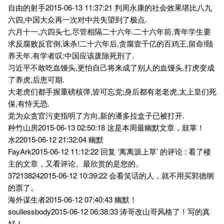
自由的射手2015-06-13 11:37:21 判周永康的社会效果堪比八九
六四,中国大众再一次对中共失望到了极点.
六月十一,六四头七,尽管相隔二十六年.二十六年前,青年学生要
求反腐败反官倒,诛杀!二十六年后,贪腐壹千亿的百鸡王,留命!颐
养天年.有学者叹:中国应该废除死刑了.
习近平不敢吃血馒头,更怕自己将来成了别人的血馒头.打虎变成
了养虎,后患可期.
大老虎们都手握重磅核弹,皆可忘党;身后都有老老虎,太上皇们死
保,有恃无恐.
党为众贪官污吏指明了方向,新的潘多拉盒子已被打开.
种竹山房2015-06-13 02:50:18 这是本周最幽默文章，鼓掌！
水22015-06-12 21:32:04 幽默
FayArk2015-06-12 11:12:22 回复 ‘离离源上草’ 的评论 : 看了楼
主的文章，又看评论。最欣赏的是您的。
372138242015-06-12 10:39:22 会看笑话的人，就不用买郭德纲
的票了。
海外谋生者2015-06-12 07:40:43 幽默！
soullessbody2015-06-12 06:38:33 涛哥改山哥风格了！写的真
好！