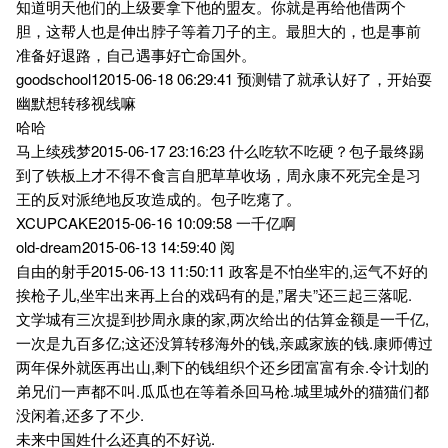
知道明天他们的上级要拿下他的盟友。你就是再给他借两个
胆，这帮人也是伸出脖子等着刀子的主。最胆大的，也是事前
准备好退路，自己遇事好亡命国外。
goodschool12015-06-18 06:29:41 预测错了就承认好了，开始耍
幽默想转移视线嘛
哈哈
马上续残梦2015-06-17 23:16:23 什么吃软不吃硬？包子最终踢
到了铁板上才不得不食言自肥草草收场，周永康不死完全是习
王的反对派绝地反攻造成的。包子吃瘪了。
XCUPCAKE2015-06-16 10:09:58 一千亿啊
old-dream2015-06-13 14:59:40 阅
自由的射手2015-06-13 11:50:11 政客是不怕坐牢的,运气不好的
挨枪子儿,坐牢出来再上台的戏码有的是,”屠夫”还三起三落呢.
文学城有三次提到抄周永康的家,两次给出的估算金额是一千亿,
一次是九百多亿;这还没算转移海外的钱,亲戚家族的钱.康师傅过
两年保外就医再出山,剩下的钱组织个还乡团富富有余.令计划的
弟兄们一声都不叫.瓜瓜也在等着杀回马枪.城里城外的猫猫们都
没闲着,还多了不少.
未来中国姓什么还真的不好说.