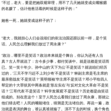
“不过，老大，要是把她双规审理，用不了几天她就变成尖嘴猴腮
的名媛了，估计他爸活着的时候是这样子的：”
她爸一死，她就变成这样子的了：
“老大，我就担心人们会说咱们的依法治国还跟以前一样，是个笑
话。人民怎么理解我们放过了周永康？”
“政治，哪里不是笑话？政治本来就是个舞台，你认为还有人当
真？古人早就说了：古今多少事，都付笑谈中。就是说都是笑话而
已。笑一笑十年少。孙中山的‘天下为公’不是笑话？就说咱们经历
过的，‘三天不学习赶不上刘少奇’不是笑话？‘林副主席是毛主席的
最亲密战友’不是笑话？‘英明领袖’华主席不是笑话？邓小平给四人
帮定的十大罪状其中两条就是‘形左实右’与‘反对文化大革命’不是笑
话？‘三哥代表’不是笑话？‘科学发展观’不是笑话？历史都是由笑话
组成的。别在意这个！至于人民怎么看我们放过了周永康，那就让
他们猜去吧！人民的嘴能堵住，猜测是无法堵住的。再说一遍，政
治就是表演的舞台，谁认真谁就输了。演不下去的时候，换个角色