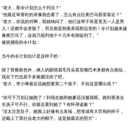
“老大，那令计划怎么个判法？”
“他最近审查时的录像我也看了，怎么有点往奥巴马那里靠近？”
“老大，你说的对啊，我就纳闷了，他们这帮子坏蛋竟无一人是男
儿！还都学会变脸了，而且都是朝着美国那边变的！令计划越来越
像奥巴马了，这就只能判他个十几年有期徒刑了。”
被抓捕前的令计划：
当今的令计划估计是这样子的：
除了骨骼肤色外，俩人的眼睛眉毛耳朵甚至嘴巴本来都有点相似，
现在下巴也差不多猴腮没肉了吧。
“老大，李小琳最近说她想要第二个孩子。不知这是哪出戏？”
“你可千万别让她跑了！到现在她和她爹还没服我呢。跑到香港去
生孩子可不行。你最近看到她了？有怀孕迹象？”
“没太注意肚子。她脸上好像有点发福，想变成有大官相的样子，
还戴上了黑社会老大的帽子。这是她最近的照片”：