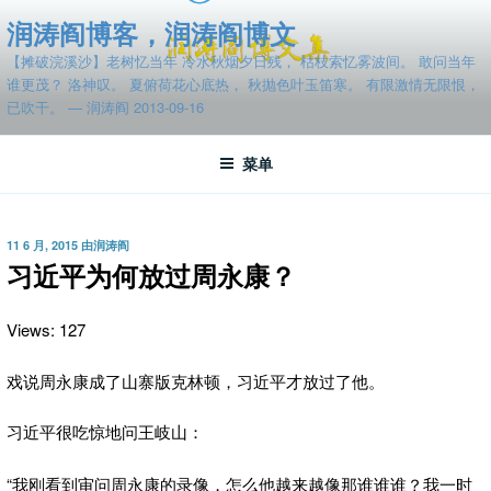
跳
润涛阎博客，润涛阎博文
至
【摊破浣溪沙】老树忆当年 冷水秋烟夕日残， 枯枝索忆雾波间。 敢问当年
内
谁更茂？ 洛神叹。 夏俯荷花心底热， 秋抛色叶玉笛寒。 有限激情无限恨，
容
已吹干。 — 润涛阎 2013-09-16
菜单
发
11 6 月, 2015
由
润涛阎
布
习近平为何放过周永康？
于
Views: 127
戏说周永康成了山寨版克林顿，习近平才放过了他。
习近平很吃惊地问王岐山：
“我刚看到审问周永康的录像，怎么他越来越像那谁谁谁？我一时