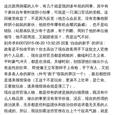
这次跟周倒霉的人中，有几个就是我20多年前的同事。其中有
个家伙自年青时就胆小怕事，可就是一只满口官话的党棍。这
回被党收监了，不是因为反党（他怎么会反党。没有党像他那
样胆小如鼠的家伙，他前些年哪有机会耀武扬威），也不是站
错队（站那条队至少有个选择，有个判断。周到了他的单位做
领导，他不跟周混，又能跟谁混？，而是运气不好。
刻舟求剑0072015-06-20 13:32:25 回复 ‘自由的射手’ 的评论 :
政客是不怕坐牢的？你太高估了现在政客周手下这批文人官僚
的个人品质。。现在这些官员都是精致的，极端利己主义者。
平时豪气冲天，都是在演戏。关键时刻，别指望他们做出什么
有血性的壮举。 即使像王立军那样手上有枪，手下有人，又犯
有多条人命的家伙（外号“彪子”假装的莽汉一个），最后都想得
是逃美领馆保命（王这个不是玩命，更谈不上壮举，是亡命。
王要敢玩命，逃美领馆保命就是薄三了）。
现在这些官场人物，都是些有奶便是娘的白猫黑猫，既没有什
么人格品质，做出的事更没有美学价值。况且，现在的所谓的
政治派系，无非都是些利益团伙和政治信仰追求毫无关系的人
组成的。所以，我说别看这些官僚在台上个个趾高气扬，就是