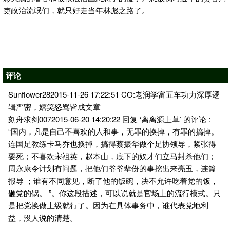
吏政治流氓们，就只好走当年林彪之路了。
评论
Sunflower282015-11-26 17:22:51 CO:老润学富五车功力深厚逻
辑严密，嬉笑怒骂皆成文章
刻舟求剑0072015-06-20 14:20:22 回复 ‘离离源上草’ 的评论 :
“国内，凡是自己不喜欢的人和事，无罪的换掉，有罪的搞掉。
连国足教练卡马乔也换掉，搞得蔡振华做个足协领导，紧张得
要死；不喜欢宋祖英，赵本山，底下的奴才们立马封杀他们；
周永康令计划有问题，把他们爷爷辈份的事挖出来亮丑，连篇
报导 ；谁有不同意见，断了他的饭碗，决不允许吃着党的饭，
砸党的锅。 ”。你这段描述，可以说就是官场上的流行模式。只
是把党换做上级就行了。因为在具体事务中，谁代表党地利
益，没人说的清楚。