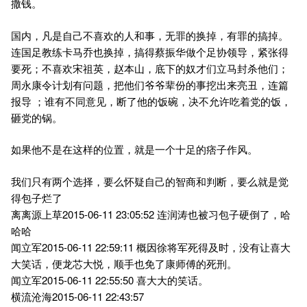
撒钱。
国内，凡是自己不喜欢的人和事，无罪的换掉，有罪的搞掉。
连国足教练卡马乔也换掉，搞得蔡振华做个足协领导，紧张得
要死；不喜欢宋祖英，赵本山，底下的奴才们立马封杀他们；
周永康令计划有问题，把他们爷爷辈份的事挖出来亮丑，连篇
报导 ；谁有不同意见，断了他的饭碗，决不允许吃着党的饭，
砸党的锅。
如果他不是在这样的位置，就是一个十足的痞子作风。
我们只有两个选择，要么怀疑自己的智商和判断，要么就是觉
得包子烂了
离离源上草2015-06-11 23:05:52 连润涛也被习包子硬倒了，哈
哈哈
闻立军2015-06-11 22:59:11 概因徐将军死得及时，没有让喜大
大笑话，便龙芯大悦，顺手也免了康师傅的死刑。
闻立军2015-06-11 22:55:50 喜大大的笑话。
横流沧海2015-06-11 22:43:57