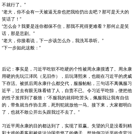
不就行了。”
“老大，你不会有一天被逼无奈也把我给扔出去吧？那可是天大的
笑话了！”
“怎么会？我要是连你都保不住，那我不死得更难看？那何止是笑
话，那是悲剧。”
“老大，你接着说，下一步该怎么办，我洗耳恭听。”
“下一步如此这般：”
后记：事实是，习近平吃软不吃硬的个性被周永康摸透了。周永康
用硬的先玩江泽民（见旧作），后玩薄熙来，也能在习近平的虎威
下存活。被抓后周永康什么都交代，服服帖帖，三句话不离佩服习
近平，过去有眼无珠看错了人，自责不已。令习近平吃惊，便把他
的性子发挥到了极致：“不服我的就得吃苦头，佩服我让我有自信
的，带鱼就当作协主席，死刑犯就放他一马。接下来，大家都明白
了，也就不敢公开出头跟我过不去了。”
习近平周永康的目的都达到了，实现了双赢。失望的只是没看到精
彩大戏的看客和被依法治国忽悠了的傻子。想放倒习近平的贪官污