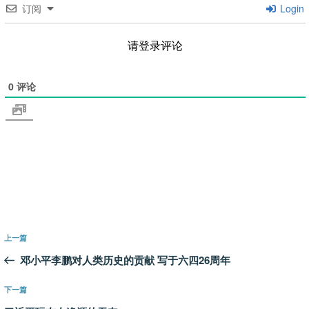
订阅
Login
请登录评论
0
评论
文
上
上一篇
章
一
邓小平李鹏对人类历史的贡献 写于六四26周年
导
篇
航
文
下
下一篇
章
一