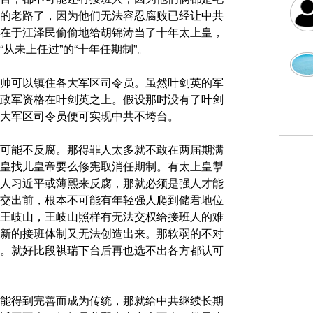
的老路了，因为他们无法容忍腐败已经让中共
在于江泽民偷偷地给胡锦涛当了十年太上皇，
从未上任过”的“十年任期制”。
帅可以镇住各大军区司令员。虽然叶剑英的军
政军资格在叶剑英之上。假设那时没有了叶剑
大军区司令员便可实现中共不垮台。
可能不反腐。那得罪人太多就不敢在两届期满
皇找儿皇帝要么修宪取消任期制。有太上皇掣
人习近平或薄熙来反腐，那就必须是强人才能
交出前，根本不可能有年轻强人爬到储君地位
王岐山，王岐山照样有无法交权给接班人的难
新的接班体制又无法创造出来。那软弱的不对
。就好比段祺瑞下台后再也选不出各方都认可
能得到完善而成为传统，那就给中共继续长期