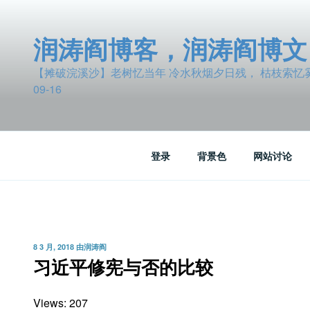
跳
至
润涛阎博客，润涛阎博文
内
容
【摊破浣溪沙】老树忆当年 冷水秋烟夕日残， 枯枝索忆雾波
09-16
登录
背景色
网站讨论
发
8 3 月, 2018
由
润涛阎
布
习近平修宪与否的比较
于
Views: 207