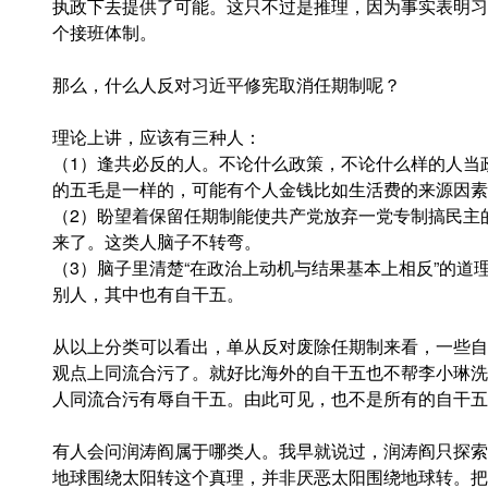
执政下去提供了可能。这只不过是推理，因为事实表明习
个接班体制。
那么，什么人反对习近平修宪取消任期制呢？
理论上讲，应该有三种人：
（1）逢共必反的人。不论什么政策，不论什么样的人当
的五毛是一样的，可能有个人金钱比如生活费的来源因素
（2）盼望着保留任期制能使共产党放弃一党专制搞民主
来了。这类人脑子不转弯。
（3）脑子里清楚“在政治上动机与结果基本上相反”的道
别人，其中也有自干五。
从以上分类可以看出，单从反对废除任期制来看，一些自
观点上同流合污了。就好比海外的自干五也不帮李小琳洗
人同流合污有辱自干五。由此可见，也不是所有的自干五
有人会问润涛阎属于哪类人。我早就说过，润涛阎只探索
地球围绕太阳转这个真理，并非厌恶太阳围绕地球转。把