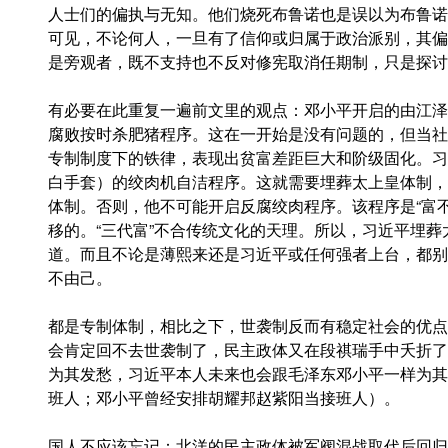
人士们的偏执与无知。他们烧死布鲁诺也是误以为布鲁诺
可见，不论何人，一旦有了信仰或归属于政治派别，其偏
是旁观者，既不支持也不反对修宪取消任期制，只是探讨
有必要在此重复一遍前文里的观点：邓小平开启的由江泽
腐败按时杀肥猪程序。这在一开始是没有问题的，但当社会
专制制度下的铁律，表现出贫富差距巨大和阶级固化。习
白手套）的绞肉机自洁程序。这就需要埋葬太上皇体制，
体制。否则，他不可能开启反腐绞肉程序。该程序是“富
移的。“三代富”不合传统文化的天理。所以，习近平埋
道。而且不论是薄熙来还是习近平或任何强者上台，都别
不由己。
都是专制体制，相比之下，世袭制反而有稳定社会的优点
会肯定回不去世袭制了，民主政体又在段祺瑞手中夭折了
为其发愁，习近平本人未来也会跟毛泽东邓小平一样为其
班人；邓小平曾经安排胡耀邦赵紫阳当接班人）。
国人不应该忘记：北洋的民主政体被军阀混战取代后回归