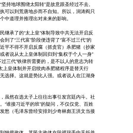
“坚持地球围绕太阳转”是故意跟圣经过不去。
执可以到荒唐地步而不自知。所以，润涛阎只
个中道理并推理出对未来的影响。
民继承了的“太上皇”体制导致中共无法开启反
到了“三代富”阶段便违背了“富不过三代”的
近平不得不开启反腐（抓贪官）杀肥猪（抄家
或者说从太上皇体制回归到“集权于个人一身”
不过三代”铁律所需要的，是不以人的意志为转
葬太上皇体制并开启绞肉杀肥猪程序是替天行
无选择。这就是势比人强。或者说人在江湖身
，虽然在选太子上往往出事引发宫廷内斗。社
。“谁接习近平的班”的疑问，不仅仅党、百姓
发愁（毛泽东曾经安排刘少奇林彪王洪文当接
到独裁政体，其民主政体在段祺瑞手中夭折并