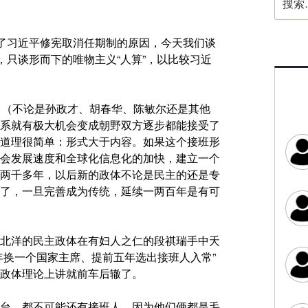
索：
论了习近平修宪取消任期制的原因，今天我们谈
，只谈形而下的唯物主义“人算”，以比较习近
常（不论是孙政才、胡春华、陈敏尔还是其他
系就有极大机会变成朝野双方逐步都能接受了
道理很简单：形式大于内容。如果这个接班形
会发展速度和全球化信息化的加快，建立一个
两千多年，以后新的政体不论是民主的还是专
了，一旦完善成为传统，延续一两百年是有可
北洋的民主政体在有妇人之仁的段祺瑞手中夭
年换一个国家主席、提前五年选出接班人入常”
政体理论上讲就前车后辙了。
台，都不可能还有接班人，因为他们俩都是毛