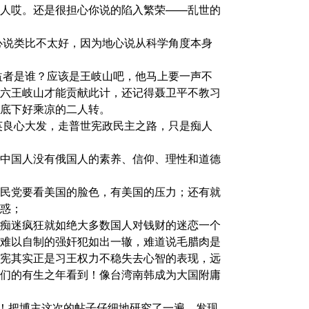
人哎。还是很担心你说的陷入繁荣——乱世的
心说和日心说类比不太好，因为地心说从科学角度本身
最大的受益者是谁？应该是王岐山吧，他马上要一声不
六王岐山才能贡献此计，还记得聂卫平不教习
底下好乘凉的二人转。
靠中共精英良心大发，走普世宪政民主之路，只是痴人
中国人没有俄国人的素养、信仰、理性和道德
民党要看美国的脸色，有美国的压力；还有就
惑；
话习王对权力的痴迷疯狂就如绝大多数国人对钱财的迷恋一个
难以自制的强奸犯如出一辙，难道说毛腊肉是
宪其实正是习王权力不稳失去心智的表现，远
们的有生之年看到！像台湾南韩成为大国附庸
主回复了我了！把博主这次的帖子仔细地研究了一遍，发现