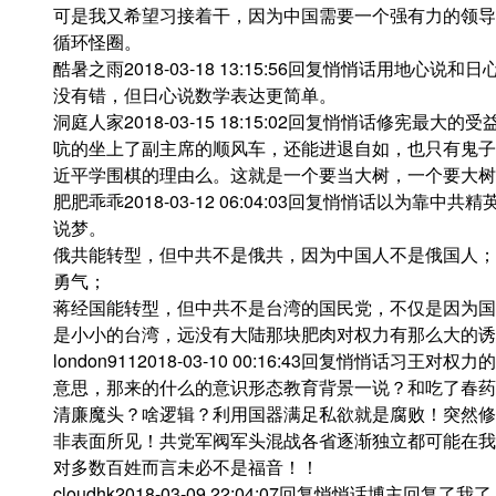
可是我又希望习接着干，因为中国需要一个强有力的领导
循环怪圈。
酷暑之雨2018-03-18 13:15:56回复悄悄话用地
没有错，但日心说数学表达更简单。
洞庭人家2018-03-15 18:15:02回复悄悄话修宪
吭的坐上了副主席的顺风车，还能进退自如，也只有鬼子
近平学围棋的理由么。这就是一个要当大树，一个要大树
肥肥乖乖2018-03-12 06:04:03回复悄悄话以为
说梦。
俄共能转型，但中共不是俄共，因为中国人不是俄国人；
勇气；
蒋经国能转型，但中共不是台湾的国民党，不仅是因为国
是小小的台湾，远没有大陆那块肥肉对权力有那么大的诱
london9112018-03-10 00:16:43回复悄悄
意思，那来的什么的意识形态教育背景一说？和吃了春药
清廉魔头？啥逻辑？利用国器满足私欲就是腐败！突然修
非表面所见！共党军阀军头混战各省逐渐独立都可能在我
对多数百姓而言未必不是福音！！
cloudhk2018-03-09 22:04:07回复悄悄话博