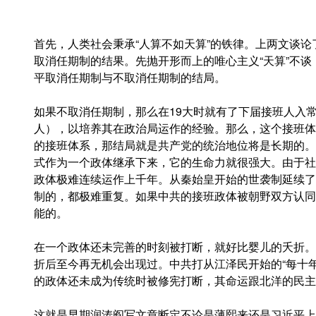
首先，人类社会秉承“人算不如天算”的铁律。上两文谈
取消任期制的结果。先抛开形而上的唯心主义“天算”不谈
平取消任期制与不取消任期制的结局。
如果不取消任期制，那么在19大时就有了下届接班人入
人），以培养其在政治局运作的经验。那么，这个接班体
的接班体系，那结局就是共产党的统治地位将是长期的。
式作为一个政体继承下来，它的生命力就很强大。由于社
政体极难连续运作上千年。从秦始皇开始的世袭制延续了
制的，都极难重复。如果中共的接班政体被朝野双方认同
能的。
在一个政体还未完善的时刻被打断，就好比婴儿的夭折。
折后至今再无机会出现过。中共打从江泽民开始的“每十
的政体还未成为传统时被修宪打断，其命运跟北洋的民主
这就是早期润涛阎写文章断定不论是薄熙来还是习近平上