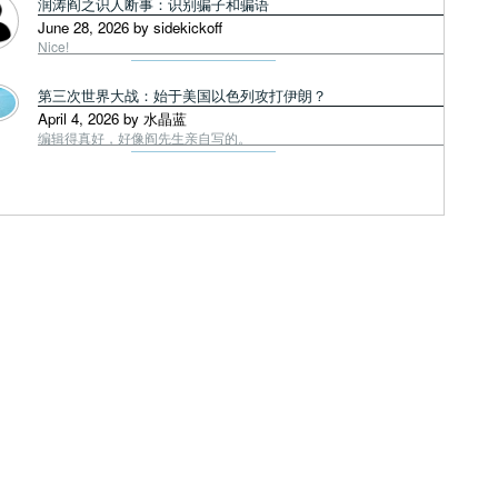
润涛阎之识人断事：识别骗子和骗语
June 28, 2026 by sidekickoff
Nice!
第三次世界大战：始于美国以色列攻打伊朗？
April 4, 2026 by 水晶蓝
编辑得真好，好像阎先生亲自写的。