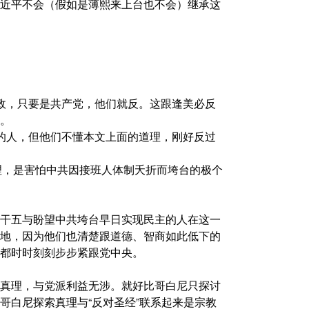
近平不会（假如是薄熙来上台也不会）继承这
政，只要是共产党，他们就反。这跟逢美必反
。
的人，但他们不懂本文上面的道理，刚好反过
理，是害怕中共因接班人体制夭折而垮台的极个
干五与盼望中共垮台早日实现民主的人在这一
地，因为他们也清楚跟道德、智商如此低下的
都时时刻刻步步紧跟党中央。
真理，与党派利益无涉。就好比哥白尼只探讨
哥白尼探索真理与“反对圣经”联系起来是宗教