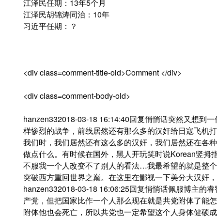
江泽民任期：13年5个月
江泽民胡锦涛同治：10年
习近平任期：？
<div class=comment-title-old>Comment </div>
<div class=comment-body-old>
hanzen332018-03-18 16:14:40回复悄悄话
样惨烈的战争，前线居然还有那么多的汉奸给日寇飞机打
我们时，我们居然还有这么多的汉奸，我们居然还在各种
做点什么。有时候在国外，黑人开玩笑时说Korean竖拇指
不服我一个人改变不了别人的看法…我最希望的就是整个
突破西方重回世界之巅。在这里在鄙视一下美分大汉奸，
hanzen332018-03-18 16:06:25回复悄悄话
产党，但把国家比作一个人那么现在就是共党附体了能怎
附体他也会死亡，所以共党也一定希望这个人身体健硕成