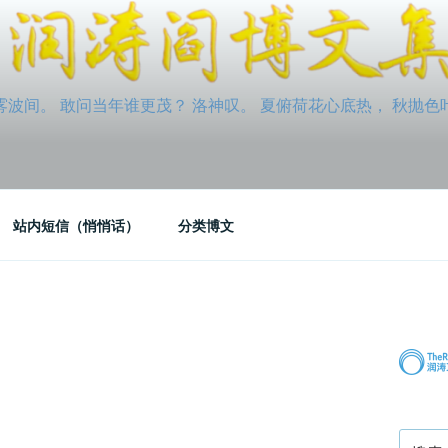
间。 敢问当年谁更茂？ 洛神叹。 夏俯荷花心底热， 秋抛色叶玉笛
站内短信（悄悄话）
分类博文
搜