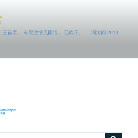
寒。 有限激情无限恨， 已吹干。 — 润涛阎 2013-