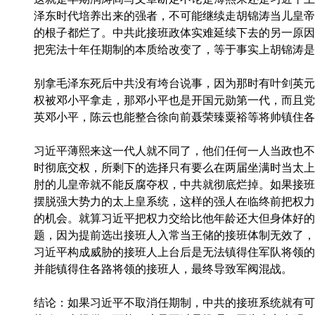
泽东时代培养出来的强者，不可能继续走胡锦涛当儿皇帝
的根子都烂了。中共此接班政体实难延续下去的另一原因
把宪法十年任期制的本质给改变了，等于事实上胡锦涛是“
别拿毛泽东死后中共没有垮台说事，因为那时有叶剑英元
权被邓小平拿走，那邓小平也是开国元勋第一代，而且党
英邓小平，陈云也能整合徐向前聂荣臻粟裕等将帅镇住各
习近平薄熙来这一代人就不同了，他们任何一人当政也不
时彻底交权，所剩下的选择只有要么在两届坐满时当太上
肘的儿皇帝就不能反腐夺权，中共就彻底烂掉。如果接班
摆脱强大势力的太上皇系统，这样的强人在临终前把权力
的机会。就算习近平把权力交给比他年龄还大但身体好的
题，因为提前选出接班人入常当王储的接班体制无效了，
习近平构成威胁的接班人上台后是无法镇得住军队将领的
并能镇得住各路将领的接班人，最终导致军阀混战。
结论：如果习近平不取消任期制，中共的接班系统就有可