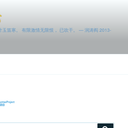
寒。 有限激情无限恨， 已吹干。 — 润涛阎 2013-