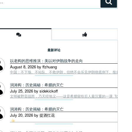
搜
索
最新评论
以老阎的思维推演：美以对伊朗战争的走向
August 8, 2026 by ffzhuang
中国：不下场、不站队、不救伊朗，但绝不会乐见伊朗彻底倒下。按老阎战争第一
润涛阎：历史揭秘：希腊的灭亡
July 25, 2026 by sidekickoff
文明被野蛮战胜，乃天经地义——这是希腊留给后人最沉重的一课. Tough facts
润涛阎：历史揭秘：希腊的灭亡
July 20, 2026 by 提酒扛花