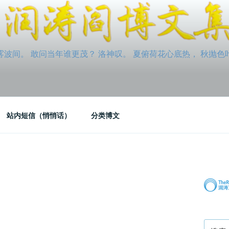
间。 敢问当年谁更茂？ 洛神叹。 夏俯荷花心底热， 秋抛色叶玉笛
站内短信（悄悄话）
分类博文
搜