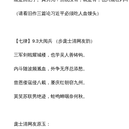
（请看旧作三篇论习近平必须吃人血馒头）
【七律】9.3大阅兵 （步庞士清网友韵）
三军剑戟耀城楼，也学吴人善铸钩。
内斗随波频溅血，外争无序总添愁。
曾恩倭寇侵八載，屡庆红朝窃九州。
莫笑苏联男绝迹，蛙鸣蝉咽奈何秋。
庞士清网友原玉：