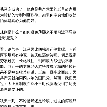
毛泽东成功了，他也是共产党里的反革命家属
为转移的专制制度铁律。如果你奉劝他们改弦
怕你是真心为他们好。
规则是什么？如何避免薄熙来不服习近平导致
天”魔咒？
看，论气色，江泽民比胡锦涛还健壮呢。习近
两眼炯炯有神呢。曾庆红还偷笑呢。倒是温家
劳累过度，长此以往，到精疲力尽也说不准
能。习近平的龙体能否熬得过成了精的蛤蟆还
果不是鸣金收兵的话。反腐一旦半途而废，民
共产党就如同四八年的国民党。然而，我们无
过：太上皇制度在邓小平时代就遭受到了历史
混总是要还的。
秋天一到，不论是蝉还是蛤蟆，过去的辉煌只
绞肉机面前哀鸣几声。