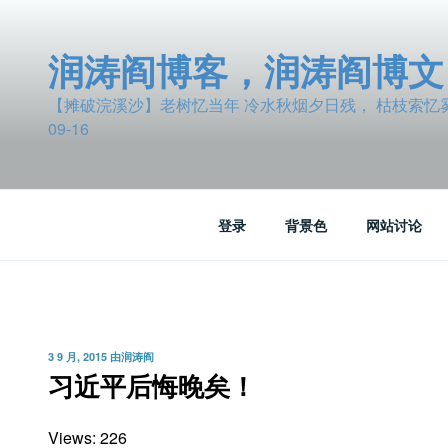
跳
至
润涛阎博客，润涛阎博文
内
容
【摊破浣溪沙】老树忆当年 冷水秋烟夕日残， 枯枝索忆雾波
09-16
登录
背景色
网站讨论
发
3 9 月, 2015
由
润涛阎
布
习近平后悔晚矣！
于
Views: 226