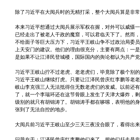
除了习近平在大阅兵时的无精打采，整个大阅兵算是非常
本来习近平想通过大阅兵展示军权在握，对外可以威慑一
已经走出了被老人干政的魔窟，可以君临天下了。然而，
不给面子等巨大压力下，习近平王岐山争不过政治局委员
上天安门的建议。他们的理由很充分，主要有两点：一是
是如果不让江泽民登城楼，国际国内的舆论都认为共产党
习近平王岐山拧不过老虎、老老虎们，毕竟除了极个别的
习近平王岐山继续打虎。只要让江泽民曾庆红李鹏等老老
岐山李克强三人无法抵得住无数老虎们的发威。以前还有
了，就一个李瑞环还在这节骨眼上发生了天津大爆炸，剩
级别的就只有胡锦涛了。胡锦涛手都在哆嗦，表明他的身
张到了无法自控的地步。
大阅兵前习近平王岐山至少三天三夜没合眼了，看得出来
问题在于：江泽民曾庆红李鹏他们来了，把他们赶走是非