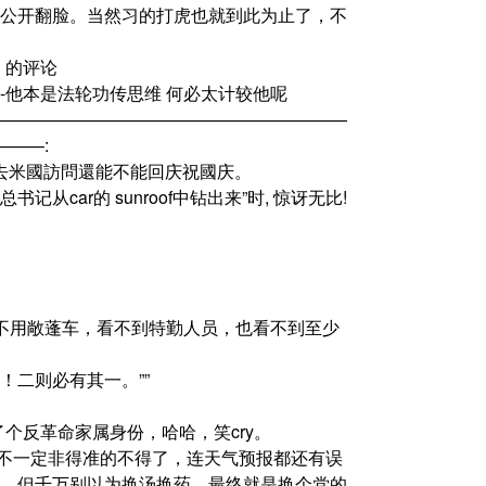
公开翻脸。当然习的打虎也就到此为止了，不
d’ 的评论
-他本是法轮功传思维 何必太计较他呢
————————————————————
—–:
果,看看去米國訪問還能不能回庆祝國庆。
”习总书记从car的 sunroof中钻出来”时, 惊讶无比!
来，而不用敞蓬车，看不到特勤人员，也看不到至少
二则必有其一。””
毛真是，弄了个反革命家属身份，哈哈，笑cry。
话分析归分析，不一定非得准的不得了，连天气预报都还有误
，但千万别以为换汤换药，最终就是换个党的