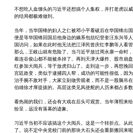
不想吃人血馒头的习近平还想搞个人集权，并打老虎以威
的结局都极难做到。
当年，当华国锋的妇人之仁被邓小平看破后在华国锋出国
便是等华国锋回国后他身边的嫡系包括纪登奎汪东兴等人
国访问，如果在此时他无法把江泽民曾庆红李鹏等人看管
那么，王岐山就有危险了。当习近平放过周永康一命时，
着连谷俊山都不能被杀掉了。再到天津大爆炸、股市崩盘
红参加大阅兵，等于放虎归山了。走到这一步，再想挽回
宫廷政变，类似于逮捕四人帮，成功的可能性很低，因为
治手腕不敌对手，大家立刻做旁观者，而不是一股脑吊在
伯雄徐才厚提拔的。高层这类见风使舵的人历来都占多数
看热闹的我们，还会有大戏在后头可观赏。当年薄熙来给
纷呈，远没有落幕的迹象。
习近平当初不应该搞这个大阅兵。这是一个转折点。从此
了。说不定中央党校门前的那块大石头还会重新搬回来呢