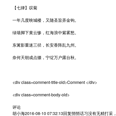
【七律】叹菊
一年几度映城楼，又随圣旨弄金钩。
绿墙脚下黄云惨，红海浪中紫雾愁。
东篱影重迷三径，长安香阵乱九州。
奈何天朝成点缀，宁绽万户露台秋。
<div class=comment-title-old>Comment </div>
<div class=comment-body-old>
评论
胡小海2016-08-10 07:32:13回复悄悄话习没有