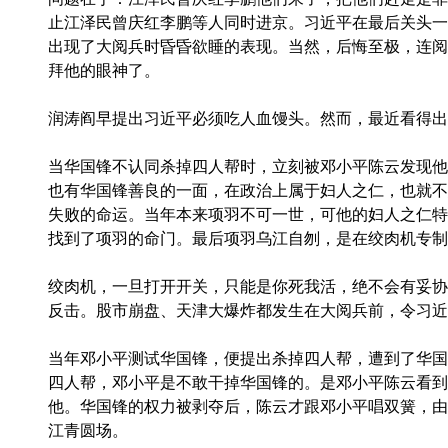
止江泽民曾庆红李鹏等人同时进京。习近平在最后关头一
出现了大阅兵时昏昏欲睡的表现。当然，后悔至极，连阅
拜他的眼神了。
润涛阎早提出习近平必须吃人血馒头。然而，最近看得出
当华国锋不认同杀掉四人帮时，立刻被邓小平陈云发现他
也有华国锋善良的一面，在政治上属于妇人之仁，也就不
失败的命运。当年本来项羽不可一世，可他的妇人之仁特
找到了项羽的命门。最后项羽乌江自刎，是在绞肉机专制
绞肉机，一旦打开开关，只能是你死我活，绝不会有妥协
反击。股市崩盘、天津大爆炸都发生在大阅兵前，令习近
当年邓小平测试华国锋，便提出杀掉四人帮，遭到了华国
四人帮，邓小平是不敢干掉华国锋的。是邓小平陈云看到
他。华国锋的权力被剥夺后，陈云才跟邓小平唱双簧，由
江青圆场。