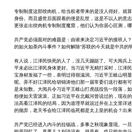
专制制度这部绞肉机，给当权者带来的是没人得好。就算
身份。而且盛世后面跟着的便是乱世，这是不以人的意志
更张走出绞肉机专制制度魔窟，他们认为你居心叵测，哪
共产党必须面对的难题是：由谁来决定习近平的接班人？
的如火如荼内斗事件？如何解除“苏联的今天就是中共的明
有人说，江泽民快死的人了，没几天蹦跶了。可大阅兵上
平未必比江泽民身体更好。当习近平无精打采时，江泽民
宝身材发福了一些，表明过得很滋润。习近平王岐山明显
呢。弄不好江泽民给胡锦涛他们那一届常委们送行都有可
是未知数。大阅兵令习近平王岐山打虎战役告一段落，如
怨便如天雷滚滚。正如习近平在北戴河曾说过的，现在的
法高看江泽民的结局，因为道理早就说过并在上文里详述
的抛弃，老天爷会给江泽民临死都是太上皇的机会？出来
共产党已经进入内斗的拉锯战，多事之秋现象显现。一旦
能是回忆了。真男儿？别说没有，就是有，也只能在内斗