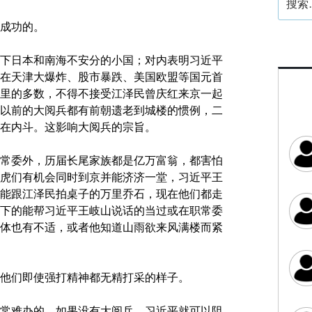
索：
成功的。
下日本和南海不安分的小国；对内表明习近平
在天津大爆炸、股市暴跌、美国欧盟等国元首
里的多数，不得不接受江泽民曾庆红来京一起
以前的大阅兵都有前朝遗老到城楼的惯例，二
在内斗。这影响大阅兵的宗旨。
常委外，历届长尾家族都是亿万富翁，都害怕
虎们有机会同时到京并能济济一堂，习近平王
能跟江泽民拍桌子的万里乔石，现在他们都走
下的能帮习近平王岐山说话的当过或在职常委
体也有不适，或者他知道山雨欲来风满楼而紧
他们即使强打精神都无精打采的样子。
常难办的。如果没有大阅兵，习近平就可以阻