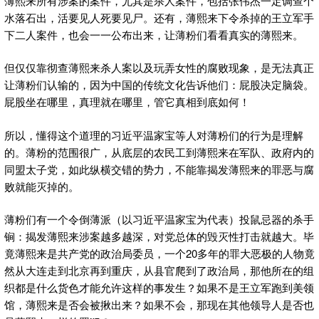
薄熙来所有涉案的案件，尤其是杀人案件，包括张伟杰一定调查个
水落石出，活要见人死要见尸。还有，薄熙来下令杀掉的王立军手
下二人案件，也会一一公布出来，让薄粉们看看真实的薄熙来。
但仅仅靠彻查薄熙来杀人案以及玩弄女性的腐败现象，是无法真正
让薄粉们认输的，因为中国的传统文化告诉他们：屁股决定脑袋。
屁股坐在哪里，真理就在哪里，管它真相到底如何！
所以，懂得这个道理的习近平温家宝等人对薄粉们的行为是理解
的。薄粉的范围很广，从底层的农民工到薄熙来在军队、政府内的
同盟太子党，如此纵横交错的势力，不能靠揭发薄熙来的罪恶与腐
败就能灭掉的。
薄粉们有一个令倒薄派（以习近平温家宝为代表）投鼠忌器的杀手
锏：揭发薄熙来涉案越多越深，对党总体的毁灭性打击就越大。毕
竟薄熙来是共产党的政治局委员，一个20多年的罪大恶极的人物竟
然从大连走到北京再到重庆，从县官爬到了政治局，那他所在的组
织都是什么货色才能允许这样的事发生？如果不是王立军跑到美领
馆，薄熙来是否会被揪出来？如果不会，那现在其他领导人是否也