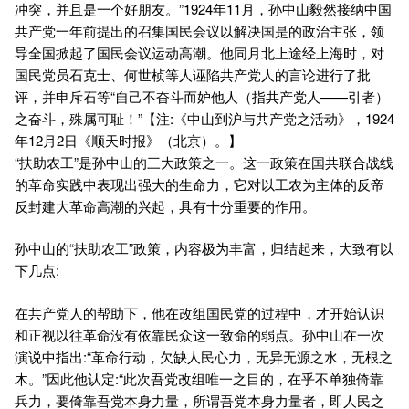
冲突，并且是一个好朋友。”1924年11月，孙中山毅然接纳中国
共产党一年前提出的召集国民会议以解决国是的政治主张，领
导全国掀起了国民会议运动高潮。他同月北上途经上海时，对
国民党员石克士、何世桢等人诬陷共产党人的言论进行了批
评，并申斥石等“自己不奋斗而妒他人（指共产党人——引者）
之奋斗，殊属可耻！”【注:《中山到沪与共产党之活动》，1924
年12月2日《顺天时报》（北京）。】
“扶助农工”是孙中山的三大政策之一。这一政策在国共联合战线
的革命实践中表现出强大的生命力，它对以工农为主体的反帝
反封建大革命高潮的兴起，具有十分重要的作用。
孙中山的“扶助农工”政策，内容极为丰富，归结起来，大致有以
下几点:
在共产党人的帮助下，他在改组国民党的过程中，才开始认识
和正视以往革命没有依靠民众这一致命的弱点。孙中山在一次
演说中指出:“革命行动，欠缺人民心力，无异无源之水，无根之
木。”因此他认定:“此次吾党改组唯一之目的，在乎不单独倚靠
兵力，要倚靠吾党本身力量，所谓吾党本身力量者，即人民之