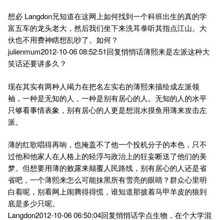
想必 Langdon兄知道在这网上如何找到一个科班出生的真的学
富五车的龙头老大，然后我们坐下来洗耳㳟听其指点江山。大
伙也不用费神瞎想乱吵了。如何？
julienmum2012-10-06 08:52:51回复悄悄话薄熙来是左派这种大
笑话还要讲多久？
现在其实有两种人竭力在把名左实右的薄熙来描绘成左派领
袖，一种是无知的人，一种是别有居心的人。无知的人的水平
只够看事情表象，别有居心的人更是想混水摸鱼用薄来攻击左
派。
薄的红歌唱得再响，也掩盖不了他一个投机分子的本色，只不
过他和他家人在人格上的轻浮与政治上的狂妄断送了他们的美
梦。但想要用薄的败露来颠覆人民路线，别有居心的人还是省
省吧，一个薄熙来怎么可能抹黑所有雪亮的眼睛？群众心里明
白着呢，别看网上闹腾得得慌，谁知道那披着马甲羊皮的狼到
底是多少只呢。
Langdon2012-10-06 06:50:04回复悄悄话学点生物，在个大学混