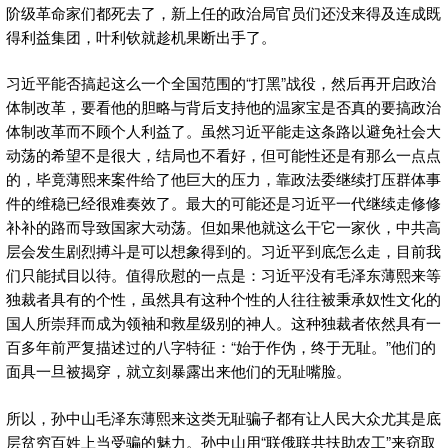
阶级革命家们都死去了，新上任的政治局官员们还没来得及连成既
得利益集团，叶利钦就趁机果断出手了。
习近平能否搞起这么一个全国范围的“打黑”战役，然后再开启政治
体制改革，要看他的胆略与背后支持他的温家宝是否真的要搞政治
体制改革而不顾个人利益了。虽然习近平能走这条路以避免社会大
动荡的希望不是很大，结局也不看好，但可能性还是有那么一点点
的，毕竟薄熙来案件给了他巨大的压力，靠政法委继续打压群体事
件的维稳已经很难奏效了。最大的可能还是习近平一代继续走修修
补补的路而导致国家大动荡。但如果他就这么干它一家伙，中共高
层会发生剧烈搏斗是可以想象得到的。习近平到底怎么走，目前我
们只能拭目以待。值得欣慰的一点是：习近平没有毛泽东薄熙来等
独裁者具有的个性，虽然具有这种个性的人往往被秉承奴性文化的
国人所崇拜而成为领袖和救星级别的神人。这种独裁者依然具有一
百多年前严复描述过的八字特征：“始于作伪，终于无耻。”他们的
面具一旦被揭穿，就立刻暴露出来他们的无耻嘴脸。
所以，孙中山毛泽东薄熙来这类无耻骗子都有让人民大众尤其是底
层贫穷百姓上当受骗的魅力。孙中山用“联俄联共扶助农工”来窃取