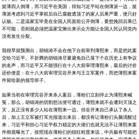
挺薄四人倒薄，而习近平在美国，得知习近平站在倒薄派一边，挺
薄派考虑到习近平掌权后自己腐败透顶了的家人后果严重，便只好
认输。二是温家宝毕竟在全国人民面前公开倒薄，要想挽回后果已
不可能，否则就必须把温家宝揪出来示众方能让全国人民认同党内
没有发生分裂。
我很早就预测出，胡锦涛不会在他下台前审判薄熙来，而是把此案
交给习近平。不折腾的胡锦涛尽量避免自己落下个在历史上有争议
的名声，而习近平又不能强行在十八大前审理薄熙来，最后的讨价
还价便是：在十八大前审理完谷开来与王立军案件，而把薄熙来案
件留给新的领导班子。
如果当初在审理完谷开来杀人案后，薄粉们立刻停止为薄熙来喊
冤，那么，胡锦涛的切割想法便可通过，薄熙来就不会遭到灭顶之
灾，反正没有多少人站在薄熙来一边。但谷开来自己承认了杀人
后，加上王立军被打耳光报道出来后，都没有让薄粉们头脑清醒过
来，习近平和担心习近平权力稳定的大佬们也就无法不让薄熙来案
件彻底曝光了。按照现在薄粉们的猖狂程度来说，中共极有可能把