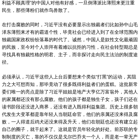
利益不顾真理”的中国人对他有好感，一旦倒薄派比薄熙来更注重
民生，那些薄粉们就作鸟兽散了。
在打击腐败的同时，习近平没有必要显示出独裁者们比如孙中山毛
泽东薄熙来才有的霸道个性，毕竟社会已经进入到了在全球范围内
独裁国家政权纷纷落幕的时代了。诚然，中国人是奴性文化最顽固
的民族，至今对个人崇拜有着难以抗拒的习性，在社会转型期总是
寻找具有独裁性格的明君、主子，而非探讨走向民主法治的制度途
径。
必须承认，习近平这些人上台后要想来个类似“打黑”的运动，其阻
力之大可想而知，那毕竟动了很多既得利益者们的蛋糕。这批新常
委们唯一的亮点是除了习近平姐姐是地产大亨亿万富翁外，其他人
的家属都还没有那么腐败。他们的孩子都是独生子女，孩子们还在
读书阶段还没进入商界，还没有进入既得利益集团。历史上很多朝
代发生大变革都是靠年轻人当朝廷命官，他们的亲属还没来得及腐
败，一人得道后鸡犬还没来得及升天，他们在朝廷也还没有建立起
自己的圈子，就干起来了。这就是官员年轻化的好处。前苏联的专
制制度的灭亡，靠的不仅仅是戈尔巴乔夫一个人，而是老一辈无产