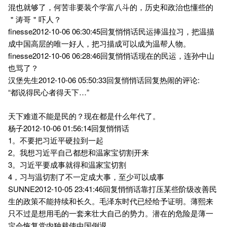
混也就够了，何苦非要装个学富八斗的，历史和政治也懂些的
＂涛哥＂吓人？
finesse2012-10-06 06:30:45回复悄悄话民运捧温拉习，把温描
成中国高层的唯一好人，把习描成可以成为温帮人物。
finesse2012-10-06 06:28:46回复悄悄话现在的民运，连孙中山
也骂了？
汉堡先生2012-10-06 05:50:33回复悄悄话回复热闹的评论:
“都说得民心者得天下…”
天下难道不能是民的？现在都是什么年代了。
杨子2012-10-06 01:56:14回复悄悄话
1。不要把习近平硬拉到一起
2。我想习近平自己都想和温家宝切割开来
3。习近平要成事就得和温家宝切割
4，习与温切割了不一定成大事，至少可以成事
SUNNE2012-10-05 23:41:46回复悄悄话靠打压某些阶级改善民
生的政策不能持续和长久。毛泽东时代已经给予证明。薄熙来
只不过是想用毛的一套来壮大自己的势力。潜在的危险是薄一
定会恢复党内独裁使中国倒退。