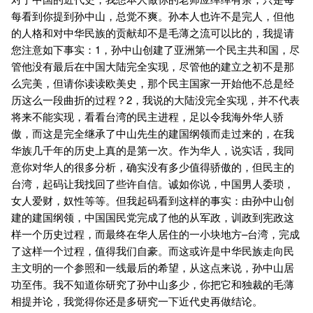
每看到你提到孙中山，总觉不爽。孙本人也许不是完人，但他
的人格和对中华民族的贡献却不是毛薄之流可以比的，我提请
您注意如下事实：1，孙中山创建了亚洲第一个民主共和国，尽
管他没有最后在中国大陆完全实现，尽管他的建立之初不是那
么完美，但请你读读欧美史，那个民主国家一开始他不总是经
历这么一段曲折的过程？2，我说的大陆没完全实现，并不代表
将来不能实现，看看台湾的民主进程，足以令我海外华人骄
傲，而这是完全继承了中山先生的建国纲领而走过来的，在我
华族几千年的历史上真的是第一次。作为华人，说实话，我同
意你对华人的很多分析，确实没有多少值得骄傲的，但民主的
台湾，起码让我找回了些许自信。诚如你说，中国男人委琐，
女人爱财，奴性等等。但我起码看到这样的事实：由孙中山创
建的建国纲领，中国国民党完成了他的从军政，训政到宪政这
样一个历史过程，而最终在华人居住的一小块地方–台湾，完成
了这样一个过程，值得我们自豪。而这或许是中华民族走向民
主文明的一个参照和一线最后的希望，从这点来说，孙中山居
功至伟。我不知道你研究了孙中山多少，你把它和独裁的毛薄
相提并论，我觉得你还是多研究一下近代史再做结论。