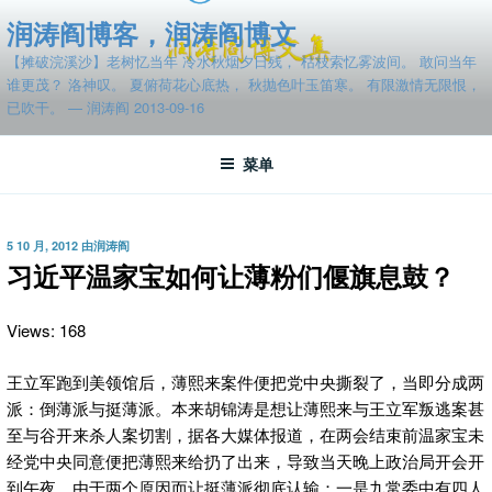
跳
润涛阎博客，润涛阎博文
至
【摊破浣溪沙】老树忆当年 冷水秋烟夕日残， 枯枝索忆雾波间。 敢问当年
内
谁更茂？ 洛神叹。 夏俯荷花心底热， 秋抛色叶玉笛寒。 有限激情无限恨，
容
已吹干。 — 润涛阎 2013-09-16
菜单
发
5 10 月, 2012
由
润涛阎
布
习近平温家宝如何让薄粉们偃旗息鼓？
于
Views: 168
王立军跑到美领馆后，薄熙来案件便把党中央撕裂了，当即分成两
派：倒薄派与挺薄派。本来胡锦涛是想让薄熙来与王立军叛逃案甚
至与谷开来杀人案切割，据各大媒体报道，在两会结束前温家宝未
经党中央同意便把薄熙来给扔了出来，导致当天晚上政治局开会开
到午夜。
由于两个原因而让挺薄派彻底认输：一是九常委中有四人