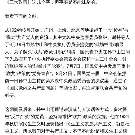
《三大政策》这几个字，但事实是不能抹杀的。
看看下面的文献。
从1924年6月开始，广州、上海、北京等地掀起了一股“检举”与
“弹劾”共产党人的逆流，其中尤以中央监察委员张继、谢持等人
于6月18日向孙中山和中央执行委员会提交的“弹劾书”影响最
大。为了解决“联共”政策引起的纠纷，国民党中央在孙中山过问
下先后召开了中央执行委员会第四次会议和一届二中全会，讨
论张继等人的“纠举共产党案”。7月7日，国民党中央发表了重申
“联共”政策的“党务宣言”。8月21日，国民党一届二中全会依据
前一日孙中山主持的第六次中央政治委员会的决议案，通过了
《国民党内之共产派问题》等两议案，再次肯定联合共产党的
必要。
这期间及后来，孙中山还通过讲演或与人谈话等方式，多次警
告“反共产派”的党员，坚持与维护“联共”政策的实施。他在1924
年秋讲演民生主义时强调指出:“民生主义就是共产主义，就是社
会主义。所以我们对于共产主义，不但不能说是和民生主义相