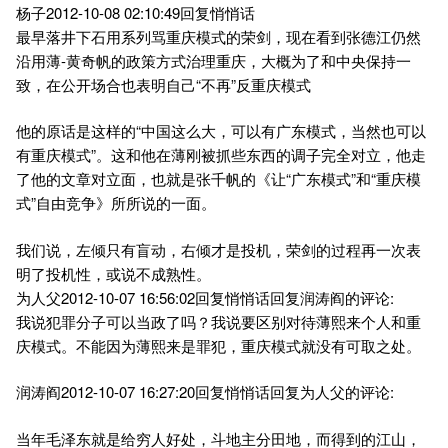
杨子2012-10-08 02:10:49回复悄悄话
最早落井下石用系列骂重庆模式的荣剑，现在看到张德江仍然
沿用薄-黄奇帆的政策方式治理重庆，大概为了和中央保持一
致，在公开场合也表明自己“不再”反重庆模式
他的原话是这样的“中国这么大，可以有广东模式，当然也可以
有重庆模式”。这和他在薄刚被抓些东西的调子完全对立，他走
了他的文章对立面，也就是张千帆的《让“广东模式”和“重庆模
式”自由竞争》所所说的一面。
我们说，左倾只有盲动，右倾才是投机，荣剑的过程再一次表
明了投机性，或说不成熟性。
为人父2012-10-07 16:56:02回复悄悄话回复润涛阎的评论:
我说犯罪分子可以当政了吗？我说要区别对待薄熙来个人和重
庆模式。不能因为薄熙来是罪犯，重庆模式就没有可取之处。
润涛阎2012-10-07 16:27:20回复悄悄话回复为人父的评论:
当年毛泽东就是给穷人好处，斗地主分田地，而得到的江山，