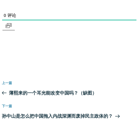
0
评论
文
上
上一篇
章
一
薄熙来的一个耳光能改变中国吗？（缺图）
导
篇
航
文
下
下一篇
章
一
孙中山是怎么把中国拖入内战深渊而废掉民主政体的？
篇
文
章