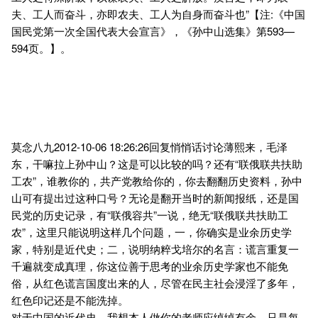
夫、工人而奋斗，亦即农夫、工人为自身而奋斗也”【注:《中国
国民党第一次全国代表大会宣言》，《孙中山选集》第593—
594页。】。
莫念八九2012-10-06 18:26:26回复悄悄话讨论薄熙来，毛泽
东，干嘛拉上孙中山？这是可以比较的吗？还有“联俄联共扶助
工农”，谁教你的，共产党教给你的，你去翻翻历史资料，孙中
山可有提出过这种口号？无论是翻开当时的新闻报纸，还是国
民党的历史记录，有“联俄容共”一说，绝无“联俄联共扶助工
农”，这里只能说明这样几个问题，一，你确实是业余历史学
家，特别是近代史；二，说明纳粹戈培尔的名言：谎言重复一
千遍就变成真理，你这位善于思考的业余历史学家也不能免
俗，从红色谎言国度出来的人，尽管在民主社会浸淫了多年，
红色印记还是不能洗掉。
对于中国的近代史，我想本人做你的老师应绰绰有余，只是每