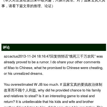
事，请看下篇文章的推理、论证）
评论
azcactus2013-11-24 18:16:47回复悄悄话”饿死三千万农民” was
already proved to be a rumor. I do share your other comments
of Mao to Chinese, what he promised to Chinese were cheating,
or his unrealized dreams.
You overestimated W JB too much. If 温家宝真的要搞政治体制
改革而不顾个人利益, why did he provided chance to his family
and relatives to steal? Is it an interesting game to steal and
return? It is unbelievable that his kids and wife and brother