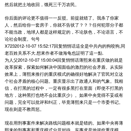
然后就把土地收回，饿死三千万农民。
你后面的评论更不值得一一反驳。前提就错了。我杀了你家
人，然后给你一套房子，你就不告状了？？？任何犯罪分子都
不能当政，地球人都是这样规定的，不论肤色，不论语言，不
论社会制度。句号
X7232012-10-07 15:52:17回复悄悄话這全是中共内的狗咬狗,同
老百姓关系不大.想來作者不做海龟也証明了這一點.
为人父2012-10-07 15:00:04回复悄悄话薄熙来在重庆做的就是
改革探索，探索如何解决中国面临的激烈的社会矛盾。从实际
效果上，薄熙来推行的重庆模式的确很好地解决了官民对立这
个社会矛盾的核心问题。重庆显示出了政通人和的气象。我相
信，在打黑的过程中，一定有很多黑打在里面（即使不打黑的
地方，这种黑打也绝不会比重庆少）。如果中央觉得不妥或有
问题，完全可以批评和纠正，毕竟薄熙来只是一个市委书记。
现在则是不教而惩。
现在用刑事案件来解决路线问题根本就是错的。如果中央将薄
熙来的刑事案和重庆模式分开对待，实事求是地评价重庆模