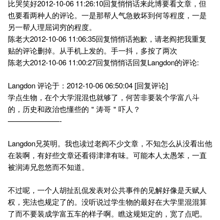
比哭笑好2012-10-06 11:26:10回复悄悄话来此博要看文章，但
也要看两种人的评论。一是那帮人气急败坏到何等程度，一是
另一帮人理屈词穷的程度。
陈老大2012-10-06 11:06:35回复悄悄话抱歉，请老阎把我重复
贴的评论删掉。从手机上发的。手一抖，多按了两次
陈老大2012-10-06 11:00:27回复悄悄话回复Langdon的评论:
Langdon 评论于：2012-10-06 06:50:04 [回复评论]
学点生物，在个大学混混也就够了，何苦非要装个学富八斗
的，历史和政治也懂些的＂涛哥＂吓人？
———————-
Langdon兄英明。我也读过老阎不少文章，不知怎么从没看出他
在装啊，有好些文章还看得津津有味。可能本人太愚笨，一直
被润涛兄忽悠而不知道。
不过呢，一个人胡扯乱侃发表对公共事件的见解好像是天赋人
权，宪法也规定了的。没听说过学生物的最好在大学里混混算
了而不要装成学富五车的样子啊。瞧这规矩定的，宽了点吧。