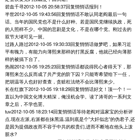
碧血千寻2012-10-05 20:58:37回复悄悄话报到！
半世2012-10-05 19:43:56回复悄悄话不敢认同老阎最后一句
话。当年的国民党也不是什么好种。若是国民党继续执政，死
的人照样不少。中国的悲剧是文化，不是在哪个党。刚过去的
双节大堵可见一斑。
过路人路过2012-10-05 19:30:33回复悄悄话做梦吧，如果习近
平有魄力，有能力向薄熙来那样的打黑反腐，他就已经向薄那
样的被搞下台了。
热闹2012-10-05 19:25:23回复悄悄话都说得民心者得天下，那
薄熙来怎么反而成了共产党的阶下囚？只能寄希望给下一任，
把胡温等人也好好查查，贪赃枉法绝不会比薄熙来少。
长在红旗下2012-10-05 19:18:29回复悄悄话好文！顶一个！一
直以为中国文化博大精深，俺没机会学。读了涛哥的一系列文
章之后，不学也罢。
tuv2012-10-05 18:23:14回复悄悄话等待老阎对温家宝的分析评
点.现在左派,右派都在抹黑温.温到底是个”大奸似忠”的伪君子,还
是因为提倡政改而不容于中共的权贵们,进而不断地在他头上泼
脏水?