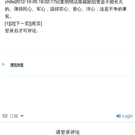
zhifei2012-10-05 18:02:17回复悄悄话靠栽赃陷害是不能长久
的。薄得民心、军心，温得官心、资心、洋心，这是不争的事
实。
[1][2][下一页][尾页]
登录后才可评论.
分
薄熙来案
类
订阅
Login
请登录评论