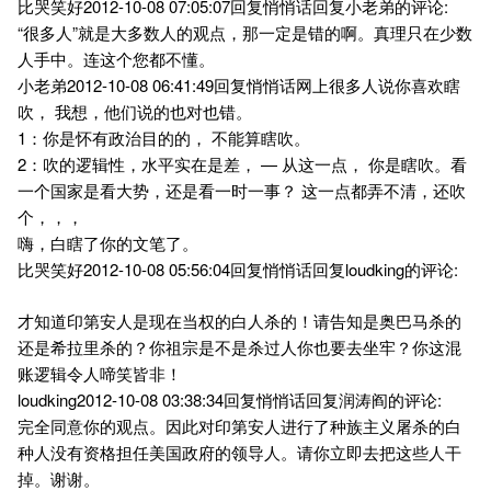
比哭笑好2012-10-08 07:05:07回复悄悄话回复小老弟的评论:
“很多人”就是大多数人的观点，那一定是错的啊。真理只在少数
人手中。连这个您都不懂。
小老弟2012-10-08 06:41:49回复悄悄话网上很多人说你喜欢瞎
吹， 我想，他们说的也对也错。
1：你是怀有政治目的的， 不能算瞎吹。
2：吹的逻辑性，水平实在是差， — 从这一点， 你是瞎吹。看
一个国家是看大势，还是看一时一事？ 这一点都弄不清，还吹
个，，，
嗨，白瞎了你的文笔了。
比哭笑好2012-10-08 05:56:04回复悄悄话回复loudking的评论:
才知道印第安人是现在当权的白人杀的！请告知是奥巴马杀的
还是希拉里杀的？你祖宗是不是杀过人你也要去坐牢？你这混
账逻辑令人啼笑皆非！
loudking2012-10-08 03:38:34回复悄悄话回复润涛阎的评论:
完全同意你的观点。因此对印第安人进行了种族主义屠杀的白
种人没有资格担任美国政府的领导人。请你立即去把这些人干
掉。谢谢。