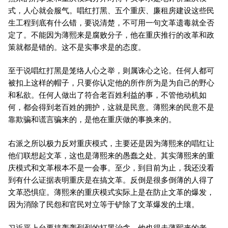
式，人心就会服气。唱红打黑、五个重庆、廉租房建设这些民
生工程到底有什么错，要说清楚，不可用一句文革遗毒就全否
定了。不能因为薄熙来是腐败分子，他在重庆推行的改革和政
策就都是错的。这不是实事求是的态度。
至于说唱红打黑是笼络人心之举，则属诛心之论。任何人都可
被扣上这样的帽子，只要你认定他的所作所为是为自己的野心
和私欲。任何人做出了符合老百姓利益的事，不管他动机如
何，都会得到老百姓的拥护，这就是民意。薄熙来的民意不是
靠欺骗和谎言骗来的，是他在重庆做的事换来的。
右派之所以极力反对重庆模式，主要还是因为薄熙来的唱红让
他们联想起文革，这也是薄熙来的愚蠢之处。其实薄熙来的重
庆模式和文革根本不是一会事。至少，到目前为止，我还没看
到有什么证据表明重庆是在搞文革。反倒是很多倒薄的人得了
文革恐惧症。薄熙来的重庆模式实际上是在防止文革的爆发，
因为消除了民怨和官民对立等于铲除了文革爆发的土壤。
习近平上台要搞轰轰烈烈的打黑治贪，他也得走薄熙来的老