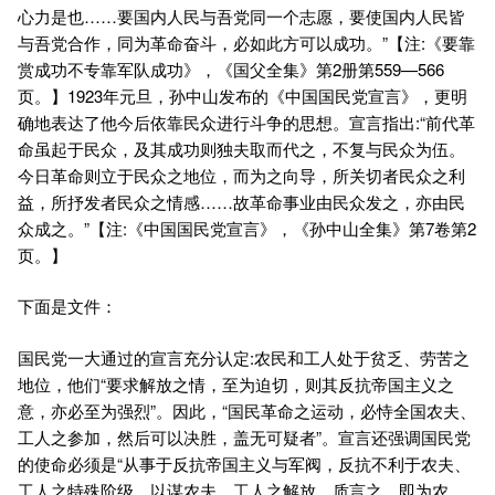
心力是也……要国内人民与吾党同一个志愿，要使国内人民皆
与吾党合作，同为革命奋斗，必如此方可以成功。”【注:《要靠
赏成功不专靠军队成功》，《国父全集》第2册第559—566
页。】1923年元旦，孙中山发布的《中国国民党宣言》，更明
确地表达了他今后依靠民众进行斗争的思想。宣言指出:“前代革
命虽起于民众，及其成功则独夫取而代之，不复与民众为伍。
今日革命则立于民众之地位，而为之向导，所关切者民众之利
益，所抒发者民众之情感……故革命事业由民众发之，亦由民
众成之。”【注:《中国国民党宣言》，《孙中山全集》第7卷第2
页。】
下面是文件：
国民党一大通过的宣言充分认定:农民和工人处于贫乏、劳苦之
地位，他们“要求解放之情，至为迫切，则其反抗帝国主义之
意，亦必至为强烈”。因此，“国民革命之运动，必恃全国农夫、
工人之参加，然后可以决胜，盖无可疑者”。宣言还强调国民党
的使命必须是“从事于反抗帝国主义与军阀，反抗不利于农夫、
工人之特殊阶级，以谋农夫、工人之解放。质言之，即为农