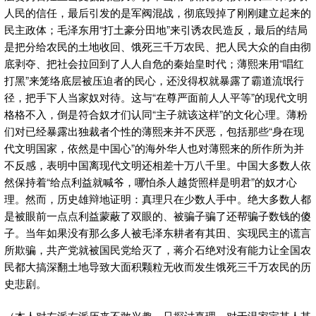
人民的信任，最后引发的是军阀混战，彻底毁掉了刚刚建立起来的
民主政体；毛泽东用“打土豪分田地”来引诱农民造反，最后的结局
是把分给农民的土地收回、饿死三千万农民、把人民大众的自由彻
底剥夺、把社会拉回到了人人自危的秦始皇时代；薄熙来用“唱红
打黑”来笼络底层被压迫者的民心，还没得权就暴露了霸道流氓行
径，把手下人当家奴对待。这与“在尊严面前人人平等”的现代文明
格格不入，倒是符合奴才们认同“主子就该这样”的文化心理。薄粉
们对已经暴露出独裁者个性的薄熙来并不厌恶，包括那些“身在现
代文明国家，依然是中国心”的海外华人也对薄熙来的所作所为并
不反感，表明中国离现代文明还相差十万八千里。中国大多数人依
然保持着“给点利益就喊爷，哪怕杀人越货照样是明君”的奴才心
理。然而，历史雄辩地证明：真理只在少数人手中。绝大多数人都
是被眼前一点点利益蒙蔽了双眼的、被骗子骗了还帮骗子数钱的傻
子。当年如果没有那么多人被毛泽东耕者有其田、实现民主的谎言
所欺骗，共产党就被国民党给灭了，蒋介石绝对没有能力让全国农
民都大搞深翻土地导致大面积颗粒无收而发生饿死三千万农民的历
史悲剧。
（本人对左派右派历来不敢兴趣，只探讨真理。对于温家宝其人其