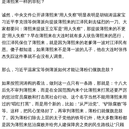
是薄熙来一样的罪犯？
诚然，中央文件公开讲薄熙来“用人失察”明显表明是胡锦涛温家宝
习近平李克强等倒薄派向提拔薄熙来的江泽民刺去猛烈的一刀。大
家都要问：薄熙来提拔王立军是“用人失察”，那提拔薄熙来的不更
是“用人失察”？早在薄熙来在大连时就有多人状告薄熙来的恶行，
但江泽民保住了薄熙来，就是因为薄熙来的老爹薄一波对江泽民有
恩。傻子都知道，如果薄熙来不是薄一波的儿子，他在大连时张伟
杰失踪这件事就不会没有人调查。
那么，习近平温家宝等倒薄派如何才能让薄粉们偃旗息鼓？
如果按照润涛阎的看法，做到这一点只有一条路，那就是：十八大
后先不审判薄熙来，而是在全国范围内来个比薄熙来打黑还要严厉
的惩治官员腐败和打击黑社会行动。这个名字当然不能用薄熙来用
过的“唱红打黑”，而是用个新的，比如：“从严治党”、“铲除腐败”等
等。这样，把民心笼络好了，再审判薄熙来，薄粉们就偃旗息鼓
了。因为薄粉们除去上层的太子党他的铁哥们外，绝大多数薄粉都
是因为薄熙来惩治腐败并给穷人建保障房之类的民生路线让“只顾