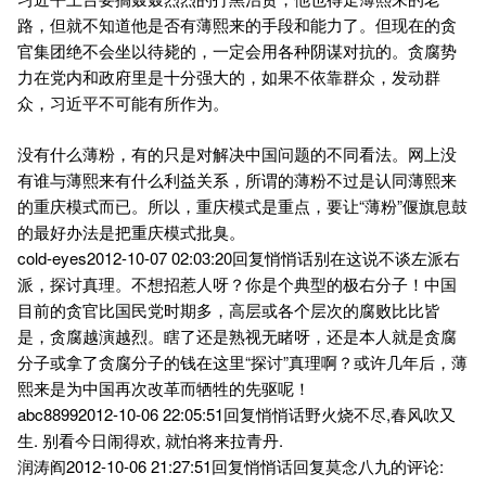
路，但就不知道他是否有薄熙来的手段和能力了。但现在的贪
官集团绝不会坐以待毙的，一定会用各种阴谋对抗的。贪腐势
力在党内和政府里是十分强大的，如果不依靠群众，发动群
众，习近平不可能有所作为。
没有什么薄粉，有的只是对解决中国问题的不同看法。网上没
有谁与薄熙来有什么利益关系，所谓的薄粉不过是认同薄熙来
的重庆模式而已。所以，重庆模式是重点，要让“薄粉”偃旗息鼓
的最好办法是把重庆模式批臭。
cold-eyes2012-10-07 02:03:20回复悄悄话别在这说不谈左派右
派，探讨真理。不想招惹人呀？你是个典型的极右分子！中国
目前的贪官比国民党时期多，高层或各个层次的腐败比比皆
是，贪腐越演越烈。瞎了还是熟视无睹呀，还是本人就是贪腐
分子或拿了贪腐分子的钱在这里“探讨”真理啊？或许几年后，薄
熙来是为中国再次改革而牺牲的先驱呢！
abc88992012-10-06 22:05:51回复悄悄话野火烧不尽,春风吹又
生. 别看今日闹得欢, 就怕将来拉青丹.
润涛阎2012-10-06 21:27:51回复悄悄话回复莫念八九的评论: