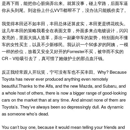
是再下雨，能把你心脏病弄出来。就算没事，碰上窄路，后面车逼
你从头到尾。到这份上什么VVTi都帮不了，没办法只能贱价卖了。
我觉得本田还不如丰田，丰田总体还算皮实，本田更是绣花枕头。
这几年本田的策略我看全在表面文章，外面多来点电镀设计，闪闪
发亮的，里面大搞人造革，弄出一副豪华车的架势，特别面向不懂
车的女性买主，以及不少新移民。我认识一个50多岁的阿姨，一模
一样的价位，放着又安全又好开的Forrester不买，被华而不实的
CR－V给吸引去了，真可惜了她做护士的那点血汗钱。
反正我经常跟人开玩笑，宁可没有车也不买丰田。Why? Because
Toyota has never ever produced anything even remotely
beautiful.Thanks to the Alfa, and the new Mazda, and Subaru, and
a whole host of others, there is now a bigger range of good-looking
cars on the market than at any time. And almost none of them are
Toyota’s. They’ve always been so depressingly dull. As dynamic
as someone who’s dead.
You can’t buy one, because it would mean telling your friends and