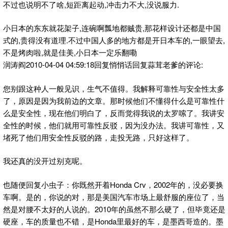
不过也说明不了啥,短距离起动,冲击力不大,没说服力.
小日本的东东就花架子,连碗啊瓢地都贼贵,那花样设计还都是中国
式的,贵得没有道理.不过中国人多的地方都是开日本车的,一眼望去,
不是烤肉啦,就是佳美,小日本一定乐翻嘞
润涛阎2010-04-04 04:59:18回复悄悄话回复蒜茸老爹的评论:
您别跟这种人一般见识，生气不值得。我解释可靠性与安全性太多
了，原因是因为我前边的文章。那时候他们不懂得什么是可靠性什
么是安全性，现在他们明白了，反而觉得我说的太罗嗦了。我讲安
全性的时候，他们就用可靠性反驳，因为没办法。我讲可靠性，又
堵死了他们用安全性反驳的路，走投无路，只好这样了。
我还真的没开过别克呢。
也随便回复小虫子：你既然开着Honda Crv，2002年的，没必要换
车啊。是的，你说的对，那是美国汽车市场上最舒服的座位了，当
然是对腰不太好的人说的。2010年的虽然不那么硬了，但毕竟还是
硬座，车的质量也不错，是Honda里最好的车，是墨西哥造的。墨