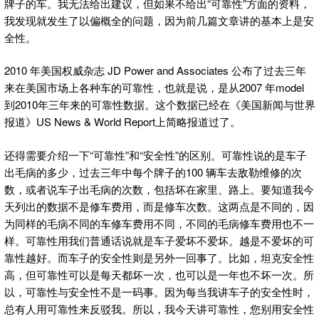
牌子的车。我无法给出建议，但如果不给出“可靠性”方面的资料，
我发现就发生了以偏概全的问题，因为前几篇文章讲的基本上是安
全性。
2010 年美国权威杂志 JD Power and Associates 公布了过去三年
来在美国市场上各种车的可靠性，也就是说，是从2007 年model
到2010年三年来的可靠性数据。这个数据已经在《美国新闻与世界
报道》US News & World Report上简略报道过了。
还得需要介绍一下“可靠性”和“安全性”的区别。可靠性说的是车子
出毛病的多少，过去三年中每个牌子的100 辆车去敌勒维修的次
数，或者说车子出毛病的次数，包括坏在家里、路上。要知道我今
天列出的数据不是修车费用，而是修车次数。这两点是不同的，因
为同样的毛病不同的车修车费用不同，不同的毛病修车费用也不一
样。可靠性用我们普通话说就是车子爱坏不爱坏。越是不爱坏的可
靠性越好。而车子的安全性则是另外一回事了。比如，坦克安全性
高，但可靠性可以是每天都坏一次，也可以是一年也不坏一次。所
以，可靠性与安全性不是一码事。因为每当我讲车子的安全性时，
总有人用可靠性来反驳我。所以，我今天讲可靠性，您别用安全性