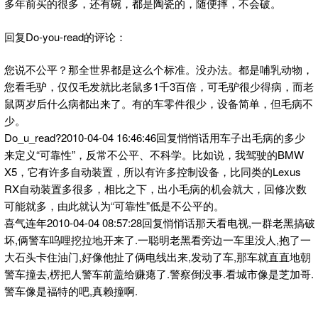
多年前买的很多，还有碗，都是陶瓷的，随便摔，不会破。
回复Do-you-read的评论：
您说不公平？那全世界都是这么个标准。没办法。都是哺乳动物，
您看毛驴，仅仅毛发就比老鼠多1千3百倍，可毛驴很少得病，而老
鼠两岁后什么病都出来了。有的车零件很少，设备简单，但毛病不
少。
Do_u_read?2010-04-04 16:46:46回复悄悄话用车子出毛病的多少
来定义“可靠性”，反常不公平、不科学。比如说，我驾驶的BMW
X5，它有许多自动装置，所以有许多控制设备，比同类的Lexus
RX自动装置多很多，相比之下，出小毛病的机会就大，回修次数
可能就多，由此就认为“可靠性”低是不公平的。
喜气连年2010-04-04 08:57:28回复悄悄话那天看电视,一群老黑搞破
坏,俩警车呜哩挖拉地开来了.一聪明老黑看旁边一车里没人,抱了一
大石头卡住油门,好像他扯了俩电线出来,发动了车,那车就直直地朝
警车撞去,楞把人警车前盖给赚瘪了.警察倒没事.看城市像是芝加哥.
警车像是福特的吧,真赖撞啊.