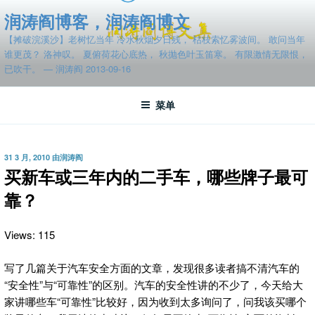
跳
润涛阎博客，润涛阎博文
至
【摊破浣溪沙】老树忆当年 冷水秋烟夕日残， 枯枝索忆雾波间。 敢问当年
内
谁更茂？ 洛神叹。 夏俯荷花心底热， 秋抛色叶玉笛寒。 有限激情无限恨，
容
已吹干。 — 润涛阎 2013-09-16
菜单
发
31 3 月, 2010
由
润涛阎
布
买新车或三年内的二手车，哪些牌子最可
于
靠？
Views: 115
写了几篇关于汽车安全方面的文章，发现很多读者搞不清汽车的
“安全性”与“可靠性”的区别。汽车的安全性讲的不少了，今天给大
家讲哪些车“可靠性”比较好，因为收到太多询问了，问我该买哪个