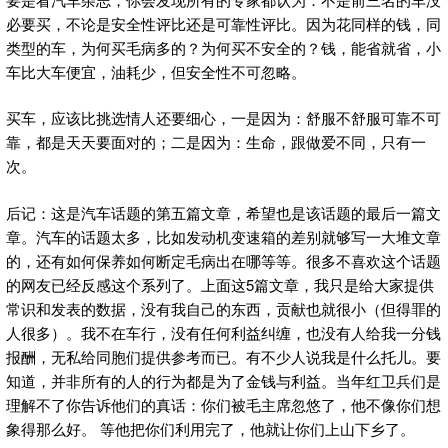
必要买，不论是安全性评比还是可靠性评比。因为花同样的钱，同
类型的车，为何买毛病多的？为何买不安全的？钱，能省就省，小
车比大车便宜，油耗少，但安全性不可忽略。
买车，应该比挑选情人还要细心，一是因为：舒服不舒服可靠不可
靠，都是天天要面对的；二是因为：生命，跟做爱不同，只有一
次。
后记：这是汽车话题的第五篇文章，希望也是该话题的最后一篇文
章。汽车的话题太多，比如发动机变速箱的差别就够写一大堆文章
的，还有如何保养如何断定毛病出在哪等等。很多不喜欢这个话题
的网友已经反感这个系列了。上面这5篇文章，我只是给大家提供
常识和发表的数据，没有我自己的东西，贡献也就很小（但得罪的
人很多）。我不在车行，没有任何利益纠缠，也没有人给我一分钱
报酬，无私给同胞们提供参考而已。有不少人说我是什么托儿。要
知道，并非所有的人的行为都是为了金钱与利益。当年红卫兵们是
理解不了你告诉他们的真话：你们被毛主席忽悠了，他不像你们想
象得那么好。 等他把你们利用完了，他就让你们上山下乡了。