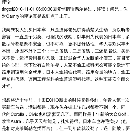
评论
tingtel2010-11-01 06:00:38回复悄悄话偶尔路过，拜读！阎兄，你
对Camry的评论真是说到点子上了。
我向来劝人别买日本车，只是没你老兄讲得清楚又生动，所以听者
寥寥，一直是个另类。根据我的观察，以丰田为代表的日本车，多
数型号都是既不安全，也不可靠，更不提舒适性。华人喜欢买丰田
本田，原因不外乎三个：一是省钱，二是省钱，三还是省钱。买起
来不贵，运行费用相对又低，正好迎合华人爱眼前小便宜，盲目节
约的心理。天下没有白吃午餐，人家不偷工减料怎么可能？欧洲车
该用铜该用合金就用，日本人拿铝铁代替。该用金属的地方，拿工
程塑料代替。该用工程塑料的拿普通塑料代替。这种车能安全耐久
才怪。
想想将近十年前，丰田ECHO新出的时候卖得多红，年青人第一次
买新车首选，满街都是，现在你在街上转几趟都看不到一个。同一
代的Corolla，Civic也都寥寥无几了。而同样是十年新的大众Golf，
欧宝Astra，几乎天天都能见，扎实得很。日本车也许毛病少（也
是相对克莱斯勒之类而言），但一到年龄就没劲了，遇上陡坡，要