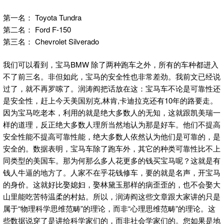
第一名： Toyota Tundra
第二名： Ford F-150
第三名： Chevrolet Silverado
我们可以看到，宝马BMW 除了两种跑车之外，所有的车种都进入
不了前三名。非但如此，宝马的安全性也非常差劲。我前文已经说
过了，就不再罗嗦了。润涛阎把话放在这：宝马车不论是可靠性还
是安全性，赶上今天美国别克,林肯,卡迪拉克还有10年的路要走。
因为宝马吃老本，利用的就是绝大多数人的无知，这就跟凯美瑞一
样的道理，反正绝大多数人理所当然地认为那是好车。他们不提高
安全性能不提高可靠性能，绝大多数人依然认为他们是可靠的，是
安全的。数据表明，宝马车除了跑车外，其它的种类可靠性比不上
同类型的美国车。那为何那么多人花更多的钱买宝马呢？这就是有
钱人牛逼的地方了。人家不在乎花钱修车，要的就是名声，开宝马
的身价。这就好比娶媳妇，娶林黛玉那样的病歪歪的，也不会娶大
山里能吃苦特温柔的村姑。所以，润涛阎这些文章跟大家讲的只是
属于“物理科学思维范畴”的理论，而非“心理思维范畴”的理论。这
些数据说穿了是讲给科学家们的，而非社会学家们的。您如果是地