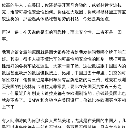
位高的牛人，在美国，你还是要开宝马奔驰的，或者林肯卡迪拉
克，甭管可靠性安全性如何。你住在大观园，你就得娶林黛玉薛宝
钗这类的，那些温柔体贴吃苦耐劳的村姑，你还是离远点。
再说一遍：今天说的是车的可靠性，而非安全性。二者不是一回
事。
我写这篇文章的原因就是因为很多读者给我发信问我哪个牌子的车
好。其实，很多人搞不懂汽车的可靠性和安全性的区别。我把可靠
性最好的各类车放在这里，大家一目了然。这些数据跟中国国内的
数据甚至欧洲的数据也很接近。比如，中国过去十年里，别克的可
靠性最好，销售量也是丰田车所有品牌总数的两三倍。过去在欧洲
买美国的别克林肯卡迪拉克非常贵，要比在美国买贵接近三分之
一，但最近几年别克卡迪拉克都有在欧洲制造的，价钱跟美国比也
就差不多了。 BMW 和奔驰也在美国设厂，价钱比在欧洲买也不相
上下了。
有人问润涛阎为何那么多人买凯美瑞，尤其是在美国的中国人，几
乎可以说每家都有一部也不过分。我百思不得其解，只有拿当年红