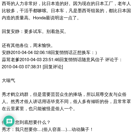
西哥的人力非常好，比日本造的好。因为现在的日本工厂，老年人
比较多，干活手都哆嗦。日本车，凡是墨西哥组装的，都比日本国
内造的质量高。Honda最说明这一点了。
回复安静：要多试车。别着急买。
还有其他各位，周末愉快。
安静2010-04-04 02:06:18回复悄悄话正想换车：）
蒜茸老爹2010-04-03 23:51:46回复悄悄话随意风信子 评论于：
2010-04-03 07:38:31 [回复评论]
大喘气
秀才鹤立鸡群，但是需要芸芸众生的捧场，所以屈尊交友与众俗
人。然秀才俗人讲话用语毕竟不同，俗人多有倾听的份，且常常罩
在云里雾里，也只能被怪是俗人一个。
俗人：您到底想要什么？
秀才：我只想要你…(俗人窃喜…)…动动脑子！