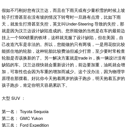
假如不巧刚好您有汉兰达，而且在下雨天或有少量积雪的时候上坡
轮子打滑甚至在没有坡的情况下转弯时一旦路有点滑，比如下雨
天，就发生打滑甚至失控，英文叫Under-Steering 导致的失控，那
就是因为汉兰达设计缺陷造成的。您所能做的当然是在车的最前边
挂上一个500磅重的铁球，这样就克服了设计缺陷，但在美国，自
己改造汽车是非法的。所以，您能做的只有两项，一是用花纹比较
能抓住地的轮胎，这种轮胎比较费油但减少打滑，至少要时常检查
轮胎是否该换新的了。另一解决方案就是trade in，换一辆设计没有
缺陷的车。汉兰达很快就会重新设计的，前边要加重，油耗就会增
加，可靠性也会因为车重的增加而减少。这个没办法，因为物理学
原理在那摆着。好比你今天抱着两岁的孩子跑步，明天抱着五岁的
孩子跑步，肯定你明天容易累趴下。
大型 SUV ：
第一名： Toyota Sequoia
第二名： GMC Yukon
第三名： Ford Expedition