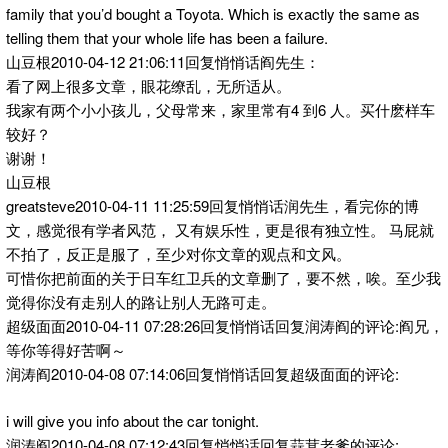
family that you’d bought a Toyota. Which is exactly the same as
telling them that your whole life has been a failure.
山豆根2010-04-12 21:06:11回复悄悄话阎先生：
看了网上很多文章，眼花缭乱，无所适从。
我家有两个小小孩儿，父母常来，家里常有4 到6 人。买什麽样车
较好？
谢谢！
山豆根
greatsteve2010-04-11 11:25:59回复悄悄话润先生，看完你的博
文，感觉很有学者风范， 又有娱乐性，更是很有独立性。 马屁就
不拍了，反正是服了，至少对你文章的观点和文风。
可惜你把前面的关于日车红卫兵的文章删了，要不然，唉。至少我
觉得你没有走别人的路让别人无路可走。
超级面面2010-04-11 07:28:26回复悄悄话回复润涛阎的评论:阎兄，
等你等得好苦啊～
润涛阎2010-04-08 07:14:06回复悄悄话回复超级面面的评论:
i will give you info about the car tonight.
润涛阎2010-04-08 07:12:43回复悄悄话回复蒜茸老爹的评论: