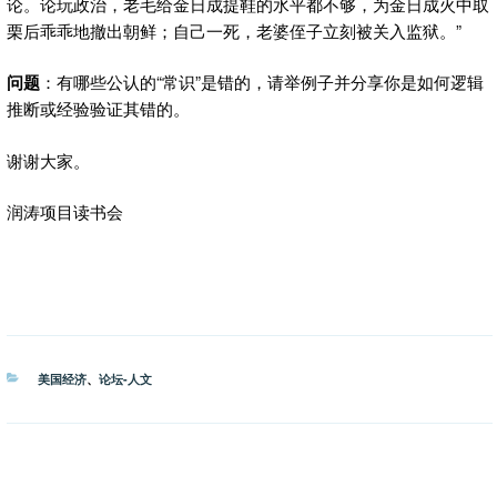
论。论玩政治，老毛给金日成提鞋的水平都不够，为金日成火中取
栗后乖乖地撤出朝鲜；自己一死，老婆侄子立刻被关入监狱。”
问题
：有哪些公认的“常识”是错的，请举例子并分享你是如何逻辑
推断或经验验证其错的。
谢谢大家。
润涛项目读书会
分
美国经济
、
论坛-人文
类