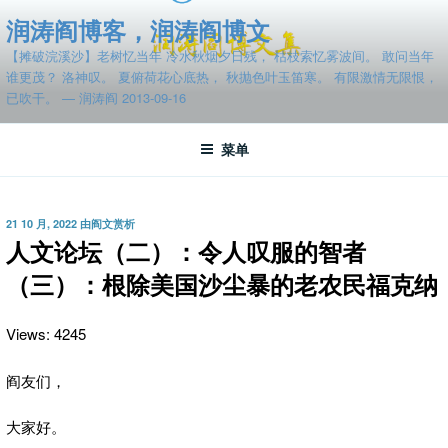
跳
润涛阎博客，润涛阎博文
至
【摊破浣溪沙】老树忆当年 冷水秋烟夕日残， 枯枝索忆雾波间。 敢问当年
内
谁更茂？ 洛神叹。 夏俯荷花心底热， 秋抛色叶玉笛寒。 有限激情无限恨，
容
已吹干。 — 润涛阎 2013-09-16
菜单
发
21 10 月, 2022
由
阎文赏析
布
人文论坛（二）：令人叹服的智者
于
（三）：根除美国沙尘暴的老农民福克纳
Views: 4245
阎友们，
大家好。