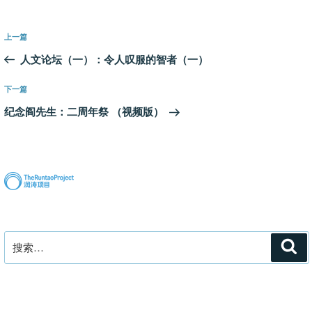
文
上
上一篇
章
一
人文论坛（一）：令人叹服的智者（一）
导
篇
航
文
下
下一篇
章
一
纪念阎先生：二周年祭 （视频版）
篇
文
章
搜
搜
索
索：