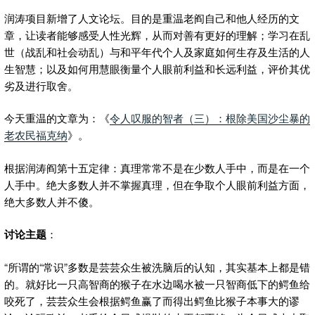
润涛项目新增了人文论坛。目的是重温老阎自己和他人经历的文
章，让读者能够感受人性光辉，从而对善有更好的理解；学习在乱
世（战乱和社会动乱）与和平年代个人及家庭如何生存及生活的人
生智慧；以及如何用慧眼衡量个人眼前利益和长远利益，评价其优
劣及进行取舍。
今天重温的文章为：《
令人叹服的智者（三）：根除美国沙尘暴的
老农民福克纳
》。
根据润涛阎第十五定律：真理常常不是在少数人手中，而是在一个
人手中。绝大多数人并不掌握真理，但在争取个人眼前利益方面，
绝大多数人并不傻。
讨论主题
：
“所谓的“常识”多数是芸芸众生被洗脑后的认知，其实基本上都是错
的。就好比一只高智商的猴子在水边喝水被一只智商低下的鳄鱼给
咬死了，芸芸众生会根据鳄鱼赢了而得出鳄鱼比猴子本事大的谬