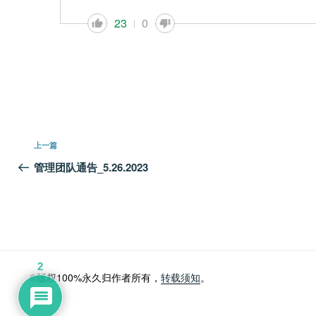
23
0
文
上
上一篇
章
一
管理团队通告_5.26.2023
篇
导
文
航
章
2
©版权100%永久归作者所有，
转载须知
。