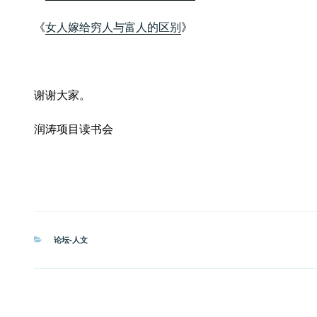
《
女人嫁给穷人与富人的区别
》
谢谢大家。
润涛项目读书会
分
论坛-人文
类