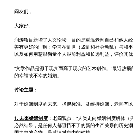
阎友们，
大家好。
润涛项目新增了人文论坛。目的是重温老阎自己和他人经
善有更好的理解；学习在乱世（战乱和社会动乱）与和平
以及如何用慧眼衡量个人眼前利益和长远利益，评价其优
“文学作品是源于现实而高于现实的艺术创作。”最近热
的幸福或不幸的婚姻。
讨论主题
：
对于婚姻制度的未来、择偶标准、及维持婚姻，老阎有以
1. 未来婚姻制度
：老阎观点：“人类走向婚姻制度解体（
必然结果，是任何人都阻挡不了的新的生产关系的历史潮
国之中的产物，是感情对自由的桎梏。