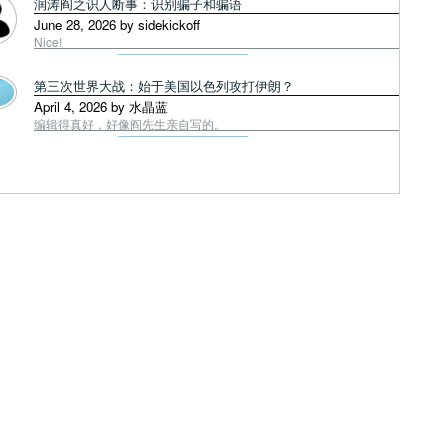
润涛阎之识人断事：识别骗子和骗语
June 28, 2026 by sidekickoff
Nice!
第三次世界大战：始于美国以色列攻打伊朗？
April 4, 2026 by 水晶蓝
编辑得真好，好像阎先生亲自写的。