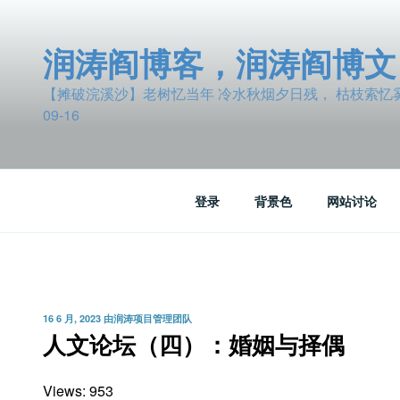
跳
至
润涛阎博客，润涛阎博文
内
容
【摊破浣溪沙】老树忆当年 冷水秋烟夕日残， 枯枝索忆雾波
09-16
登录
背景色
网站讨论
发
16 6 月, 2023
由
润涛项目管理团队
布
人文论坛（四）：婚姻与择偶
于
Views: 953