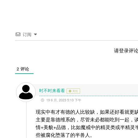
订阅
请登录评
2
评论
时不时来看看
离线
19 6 月, 2023 5:13 下午
现实中有才有德的人比较缺，如果还好看就更
主要是靠德维系的，尽管未必都能吃到一起，
情+美貌+品德，比如魔戒中的精灵类或半精灵
些被腐化堕落了的半兽人。