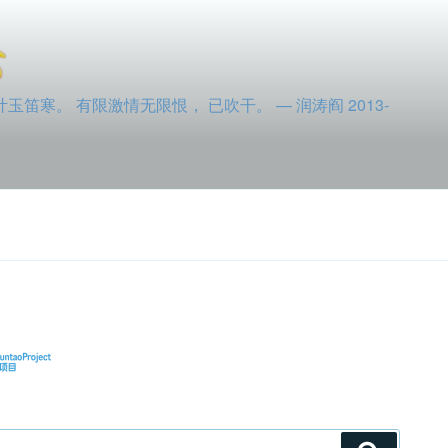
寒。 有限激情无限恨， 已吹干。 — 润涛阎 2013-