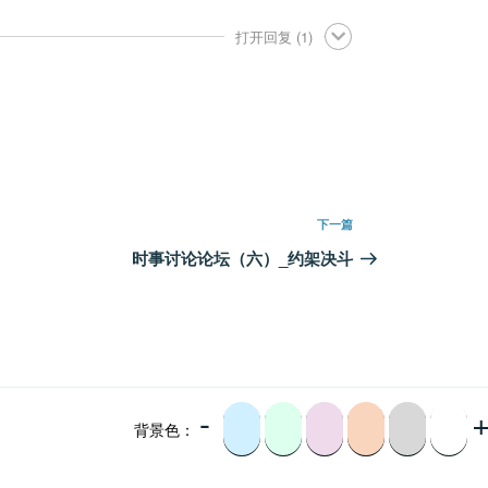
打开回复
(1)
下
下一篇
一
时事讨论论坛（六）_约架决斗
篇
文
章
-
背景色：