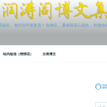
间。 敢问当年谁更茂？ 洛神叹。 夏俯荷花心底热， 秋抛色叶玉笛
站内短信（悄悄话）
分类博文
搜