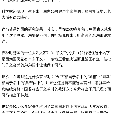
科学家还发现，生下来一周内如果哭声非常单调，很可能该婴儿长
大后有语言障碍。
这当然是外国的研究结果，其实，早在2500多年前，中国古人就发
现了这个奥秘。您要是不信，再把板凳搬来，听润涛阎给您细说端
详。
春秋时楚国的一位大姓人家叫“斗子文”的令尹（我能记住这个名字
是因为国民党有个宋子文），楚穆王看他忠诚而且治国有道，便把
门子文会武的弟弟招来让他做了司马。
那么，在当时这是什么官衔呢？“令尹”相当于后来的“丞相”；“司马”
相当于后来的“兵部尚书”。如果您还是搞不懂这些官衔，那就再给
您继续分解：国君相当于文革时的毛泽东；令尹相当于周总理；而
司马相当于林彪。
也就是说，这斗家哥俩占据了楚国国君以下的文武两大实权位置。
不过在人们心中，令尹比司马更让人敬佩一些，这就有了后来“狄