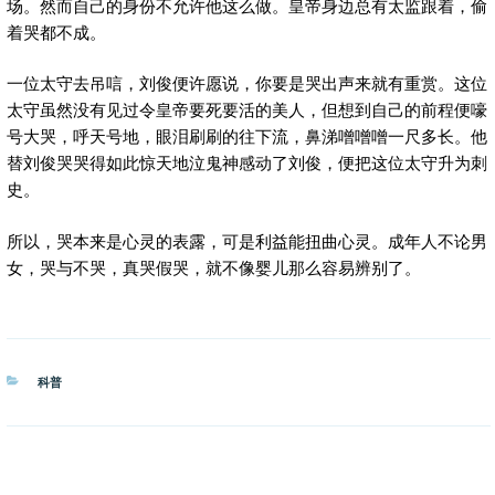
场。然而自己的身份不允许他这么做。皇帝身边总有太监跟着，偷
着哭都不成。
一位太守去吊唁，刘俊便许愿说，你要是哭出声来就有重赏。这位
太守虽然没有见过令皇帝要死要活的美人，但想到自己的前程便嚎
号大哭，呼天号地，眼泪刷刷的往下流，鼻涕噌噌噌一尺多长。他
替刘俊哭哭得如此惊天地泣鬼神感动了刘俊，便把这位太守升为刺
史。
所以，哭本来是心灵的表露，可是利益能扭曲心灵。成年人不论男
女，哭与不哭，真哭假哭，就不像婴儿那么容易辨别了。
分
科普
类