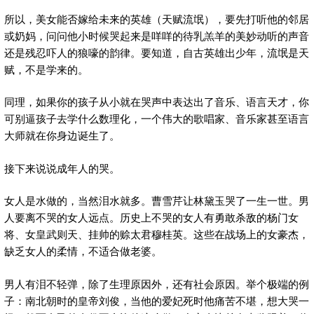
所以，美女能否嫁给未来的英雄（天赋流氓），要先打听他的邻居
或奶妈，问问他小时候哭起来是咩咩的待乳羔羊的美妙动听的声音
还是残忍吓人的狼嚎的韵律。要知道，自古英雄出少年，流氓是天
赋，不是学来的。
同理，如果你的孩子从小就在哭声中表达出了音乐、语言天才，你
可别逼孩子去学什么数理化，一个伟大的歌唱家、音乐家甚至语言
大师就在你身边诞生了。
接下来说说成年人的哭。
女人是水做的，当然泪水就多。曹雪芹让林黛玉哭了一生一世。男
人要离不哭的女人远点。历史上不哭的女人有勇敢杀敌的杨门女
将、女皇武则天、挂帅的赊太君穆桂英。这些在战场上的女豪杰，
缺乏女人的柔情，不适合做老婆。
男人有泪不轻弹，除了生理原因外，还有社会原因。举个极端的例
子：南北朝时的皇帝刘俊，当他的爱妃死时他痛苦不堪，想大哭一