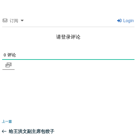
订阅
Login
请登录评论
0
评论
文
上
上一篇
章
一
给王洪文副主席包饺子
导