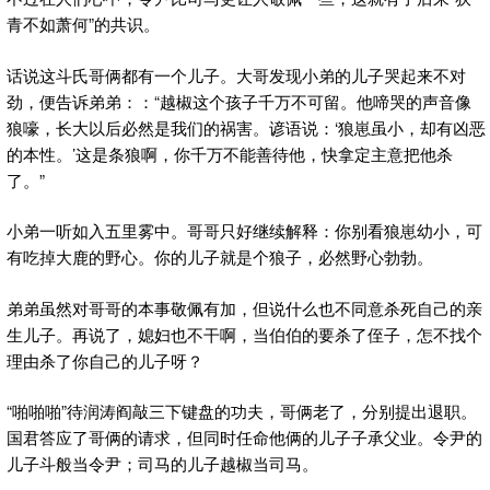
青不如萧何”的共识。
话说这斗氏哥俩都有一个儿子。大哥发现小弟的儿子哭起来不对
劲，便告诉弟弟：：“越椒这个孩子千万不可留。他啼哭的声音像
狼嚎，长大以后必然是我们的祸害。谚语说：‘狼崽虽小，却有凶恶
的本性。’这是条狼啊，你千万不能善待他，快拿定主意把他杀
了。”
小弟一听如入五里雾中。哥哥只好继续解释：你别看狼崽幼小，可
有吃掉大鹿的野心。你的儿子就是个狼子，必然野心勃勃。
弟弟虽然对哥哥的本事敬佩有加，但说什么也不同意杀死自己的亲
生儿子。再说了，媳妇也不干啊，当伯伯的要杀了侄子，怎不找个
理由杀了你自己的儿子呀？
“啪啪啪”待润涛阎敲三下键盘的功夫，哥俩老了，分别提出退职。
国君答应了哥俩的请求，但同时任命他俩的儿子子承父业。令尹的
儿子斗般当令尹；司马的儿子越椒当司马。