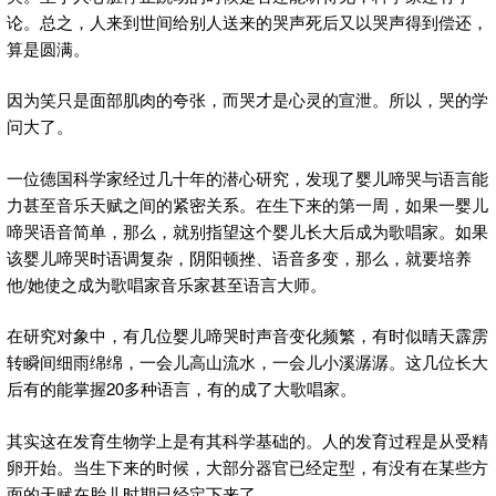
论。总之，人来到世间给别人送来的哭声死后又以哭声得到偿还，
算是圆满。
因为笑只是面部肌肉的夸张，而哭才是心灵的宣泄。所以，哭的学
问大了。
一位德国科学家经过几十年的潜心研究，发现了婴儿啼哭与语言能
力甚至音乐天赋之间的紧密关系。在生下来的第一周，如果一婴儿
啼哭语音简单，那么，就别指望这个婴儿长大后成为歌唱家。如果
该婴儿啼哭时语调复杂，阴阳顿挫、语音多变，那么，就要培养
他/她使之成为歌唱家音乐家甚至语言大师。
在研究对象中，有几位婴儿啼哭时声音变化频繁，有时似晴天霹雳
转瞬间细雨绵绵，一会儿高山流水，一会儿小溪潺潺。这几位长大
后有的能掌握20多种语言，有的成了大歌唱家。
其实这在发育生物学上是有其科学基础的。人的发育过程是从受精
卵开始。当生下来的时候，大部分器官已经定型，有没有在某些方
面的天赋在胎儿时期已经定下来了。