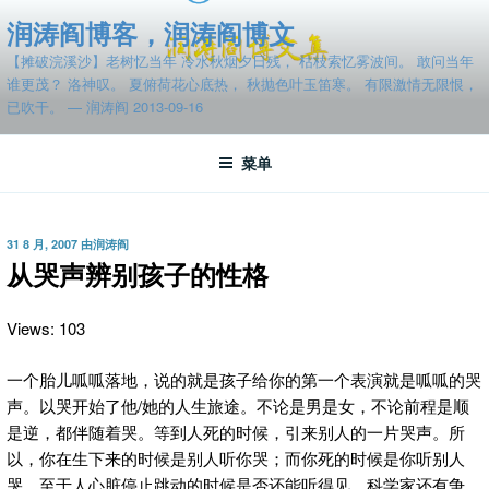
跳
润涛阎博客，润涛阎博文
至
【摊破浣溪沙】老树忆当年 冷水秋烟夕日残， 枯枝索忆雾波间。 敢问当年
内
谁更茂？ 洛神叹。 夏俯荷花心底热， 秋抛色叶玉笛寒。 有限激情无限恨，
容
已吹干。 — 润涛阎 2013-09-16
菜单
发
31 8 月, 2007
由
润涛阎
布
从哭声辨别孩子的性格
于
Views: 103
一个胎儿呱呱落地，说的就是孩子给你的第一个表演就是呱呱的哭
声。以哭开始了他/她的人生旅途。不论是男是女，不论前程是顺
是逆，都伴随着哭。等到人死的时候，引来别人的一片哭声。所
以，你在生下来的时候是别人听你哭；而你死的时候是你听别人
哭。
至于人心脏停止跳动的时候是否还能听得见，科学家还有争