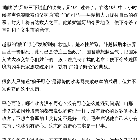
“啪啪啪”又敲三下键盘的功夫，又10年过去了。在这10年中，小时
候哭声似狼嚎被伯父称为“狼子”的司马—-斗越椒大力提拔自己的嫡
系，封为上将者达数人之巨。他嫉妒堂哥的令尹地位，便下令杀了
堂哥和子文生前的亲信。
越椒的“狼子野心”发展到如此地步，是本性所致。斗越椒后来被养
由基一箭射死，此时已是楚庄王当政了。国君越想越生气，把国家
文武大权交给你们姓斗的一族，差点丧了我的老命！便下令将楚国
境内的斗氏家族统统杀掉，就有了“狼子野心”的典故。
很多人只知道“狼子野心”是得势的政客骂失败政客的成语，但并不
知道它的这个来历。
平心而论，哪个政客没有野心？没有野心怎么能混到问鼎江山那一
步？就如同炒股票的都想赢钱的道理一样，没有野心的政客算不上
政客，不想当将军的士兵肯定不是好士兵。毛主席说他自己从小有
志向，说林彪有野心。这志向跟野心其实是一码事。