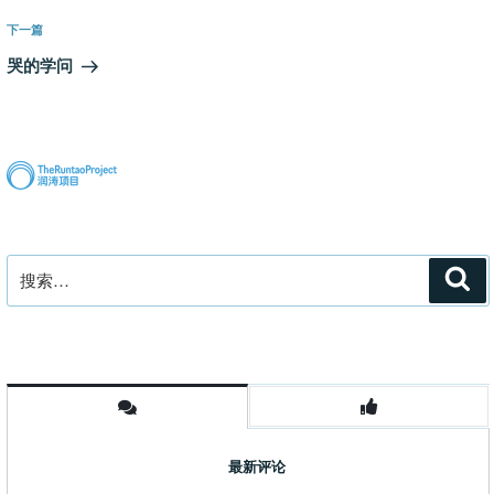
篇
航
文
下
下一篇
章
一
哭的学问
篇
文
章
搜
搜
索
索：
最新评论