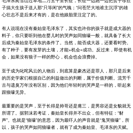
毛泽东爬雪山过草地二万五千里长征，长征一边跑一边把贺子珍肚
子搞大生孩子送人那“只等闲”的气魄；“问苍茫大地谁主沉浮”的雄
心壮志不是后来才有的，是在他娘胎里注定了的。
有人说现在没有秦始皇毛泽东了，其实也许你的孩子就是成大器的
料子，你只要听到他在婴儿时的哭声如同狼嚎一般，就具备了长大
后成为秦始皇毛泽东的条件了。当然，能否成大器，还要看时势。
有了种子，要有发芽的土壤，才能+机会=成功。反过来，即使有机
会，如果没有狼子一样的野心，机会也会浪费掉。
至于成为叱咤风云的人物后，到底算是豪杰还是罪人，那只是后来
的历史学家们根据自己的利益做出的判断，属于价值判断。流芳千
古与遗臭万年没有区别，因为他们年轻时的哭声是一样的，听起来
跟狼嚎无异。
最重要的是哭声，至于长得是帅哥还是瘪三，是男容还是女貌就无
所谓了。据郭沫若考证，秦始皇长得并不出众，但有特征：“豺
声”。也就是“狼嚎”的意思，因为最吓人的声音就是“鬼哭狼嚎”，所
以，孩子的哭声如同狼嚎者，就有了成为秦始皇、毛泽东的天赋。