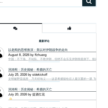
搜
索
最新评论
以老阎的思维推演：美以对伊朗战争的走向
August 8, 2026 by ffzhuang
中国：不下场、不站队、不救伊朗，但绝不会乐见伊朗彻底倒下。按老阎战争第一
润涛阎：历史揭秘：希腊的灭亡
July 25, 2026 by sidekickoff
文明被野蛮战胜，乃天经地义——这是希腊留给后人最沉重的一课. Tough facts
润涛阎：历史揭秘：希腊的灭亡
July 20, 2026 by 提酒扛花