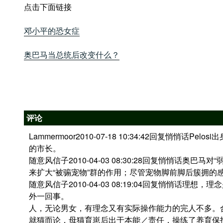
点击下面链接
邓小平的恐女症
奥巴马当总统后改变什么？
评论
Lammermoor2010-07-18 10:34:42回复悄悄话Pe
的市长。
随意风信子2010-04-03 08:30:28回复悄悄话奥
来扩大“被骟宠物”群的作用；尽管宠物脚前脚后簇拥的
随意风信子2010-04-03 08:19:04回复悄悄话
外一回事。
人，无论男女，有理念又有实际操作能力的完人不多。
就猫而论，母猫育崽后出于本能／责任，操练了养育保