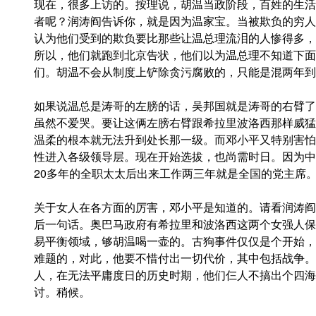
现在，很多上访的。按理说，胡温当政阶段，百姓的生活
者呢？润涛阎告诉你，就是因为温家宝。当被欺负的穷人
认为他们受到的欺负要比那些让温总理流泪的人惨得多，
所以，他们就跑到北京告状，他们以为温总理不知道下面
们。胡温不会从制度上铲除贪污腐败的，只能是混两年到
如果说温总是涛哥的左膀的话，吴邦国就是涛哥的右臂了
虽然不爱哭。要让这俩左膀右臂跟希拉里波洛西那样威猛
温柔的根本就无法升到处长那一级。而邓小平又特别害怕
性进入各级领导层。现在开始选拔，也尚需时日。因为中
20多年的全职太太后出来工作两三年就是全国的党主席
关于女人在各方面的厉害，邓小平是知道的。请看润涛阎
后一句话。奥巴马政府有希拉里和波洛西这两个女强人保
易平衡领域，够胡温喝一壶的。古狗事件仅仅是个开始，
难题的，对此，他要不惜付出一切代价，其中包括战争。
人，在无法平庸度日的历史时期，他们仨人不搞出个四海
讨。稍候。