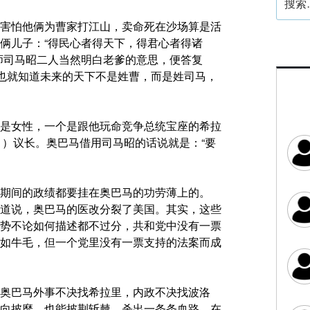
索：
害怕他俩为曹家打江山，卖命死在沙场算是活
俩儿子：“得民心者得天下，得君心者得诸
师司马昭二人当然明白老爹的意思，便答复
，也就知道未来的天下不是姓曹，而是姓司马，
是女性，一个是跟他玩命竞争总统宝座的希拉
si ）议长。奥巴马借用司马昭的话说就是：“要
期间的政绩都要挂在奥巴马的功劳薄上的。
道说，奥巴马的医改分裂了美国。其实，这些
势不论如何描述都不过分，共和党中没有一票
如牛毛，但一个党里没有一票支持的法案而成
奥巴马外事不决找希拉里，内政不决找波洛
向披靡，也能披荆斩棘，杀出一条条血路，在