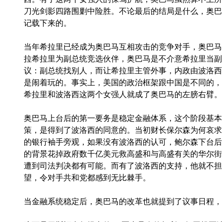
刀光剑影四路围剿中险胜。不论最后的结局是什么，奥巴
记载下来的。
当年希拉里已经成为奥巴马互相攻击的竞争对手，奥巴马
拉希拉里为副总统竞选伙伴，奥巴马是不介意希拉里当副
议：副总统找别人，而让希拉里主管外事，内政由波洛西
是闹着玩的。事实上，美国的政治框架跟中国是不同的，
希拉里和波洛西这两个女强人就成了奥巴马的左膀右臂。
奥巴马上台后的第一要务是稳定金融体系，这个阶段基本
策，是得到了波洛西的同意的。当初财长保尔森为何哀求
的银行袖手旁观，如果没有波洛西的认可，鲍尔森下台后
的背景花掉政府数千亿美元救高盛和与高盛有关的华尔街
遭到司法判决都有可能。而有了波洛西的支持，他就不担
望，令对手共和党都感到无比棘手。
当金融系统稳定后，奥巴马的改革也就提到了议事日程，