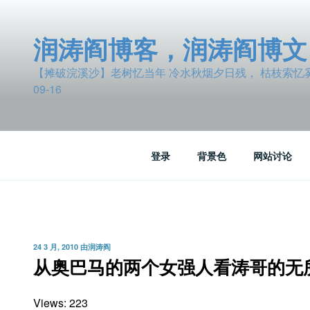
跳
至
润涛阎博客，润涛阎博文
内
容
【摊破浣溪沙】老树忆当年 冷水秋烟夕日残， 枯枝索忆雾波
09-16
登录
背景色
网站讨论
发
24 3 月, 2010
由
润涛阎
布
从奥巴马的两个女强人看涛哥的无
于
Views: 223