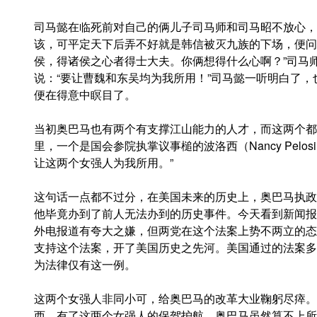
司马懿在临死前对自己的俩儿子司马师和司马昭不放心，
该，可平定天下后弄不好就是韩信被灭九族的下场，便问
侯，得诸侯之心者得士大夫。你俩想得什么心啊？”司马
说：“要让曹魏和东吴均为我所用！”司马懿一听明白了
便在得意中瞑目了。
当初奥巴马也有两个有支撑江山能力的人才，而这两个都
里，一个是国会参院执掌议事槌的波洛西（Nancy Pelo
让这两个女强人为我所用。”
这句话一点都不过分，在美国未来的历史上，奥巴马执政
他毕竟办到了前人无法办到的历史事件。今天看到新闻报
外电报道有夸大之嫌，但两党在这个法案上势不两立的态
支持这个法案，开了美国历史之先河。美国通过的法案多
为法律仅有这一例。
这两个女强人非同小可，给奥巴马的改革大业鞠躬尽瘁。
西。有了这两个女强人的保驾护航，奥巴马虽然算不上所