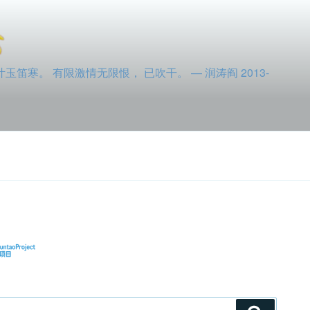
寒。 有限激情无限恨， 已吹干。 — 润涛阎 2013-