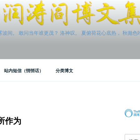
间。 敢问当年谁更茂？ 洛神叹。 夏俯荷花心底热， 秋抛色叶玉笛
站内短信（悄悄话）
分类博文
所作为
搜