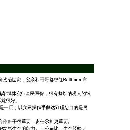
losi出身政治世家，父亲和哥哥都曾任Baltimore市
巴马对“弱势”群体实行全民医保，很有些以纳税人的钱
感觉很好。
理想，理念是一层；以实际操作手段达到理想目的是另
合作班子很重要，责任承担更重要。
护幼崽生存的能力。与公猫比，生存经验／