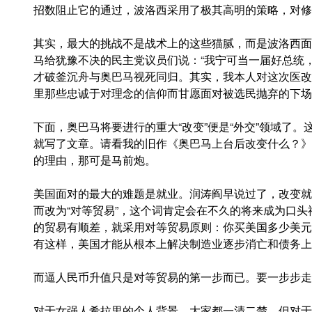
招数阻止它的通过，波洛西采用了极其高明的策略，对修
其实，最大的挑战不是战术上的这些猫腻，而是波洛西面
马给犹豫不决的民主党议员们说：“我宁可当一届好总统
才破釜沉舟与奥巴马视死同归。其实，我本人对这次医改
里那些忠诚于对理念的信仰而甘愿面对被选民抛弃的下场
下面，奥巴马将要进行的重大“改变”便是“外交”领域了
就写了文章。请看我的旧作《奥巴马上台后改变什么？》
的理由，那可是马前炮。
美国面对的最大的难题是就业。润涛阎早说过了，改变就
而改为“对等贸易”，这个词肯定会在不久的将来成为口
的贸易有顺差，就采用对等贸易原则：你买美国多少美元
有这样，美国才能从根本上解决制造业逐步消亡和债务上
而逼人民币升值只是对等贸易的第一步而已。要一步步走
对于女强人希拉里的个人背景，大家都一清二楚，但对于