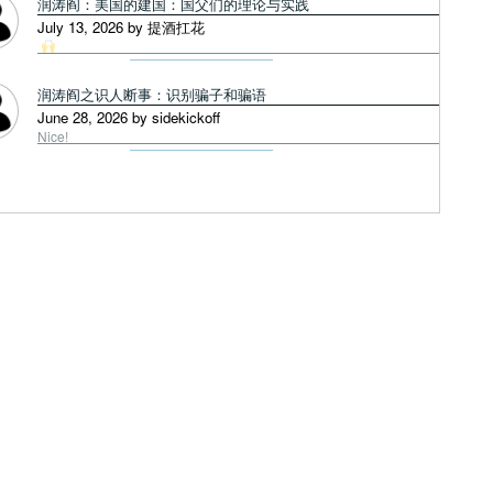
润涛阎：美国的建国：国父们的理论与实践
July 13, 2026 by 提酒扛花
润涛阎之识人断事：识别骗子和骗语
June 28, 2026 by sidekickoff
Nice!