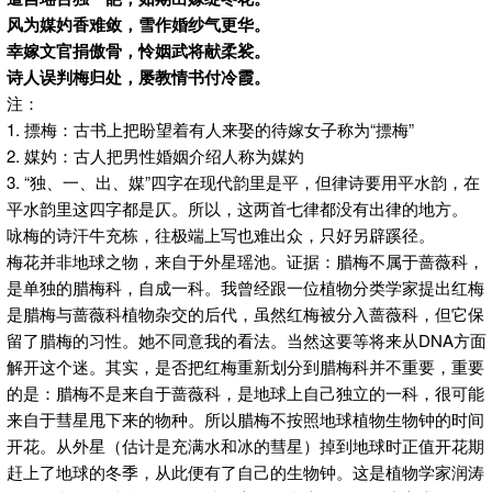
风为媒妁香难敛，雪作婚纱气更华。
幸嫁文官捐傲骨，怜姻武将献柔裟。
诗人误判梅归处，屡教情书付冷霞。
注：
1. 摽梅：古书上把盼望着有人来娶的待嫁女子称为“摽梅”
2. 媒妁：古人把男性婚姻介绍人称为媒妁
3. “独、一、出、媒”四字在现代韵里是平，但律诗要用平水韵，在
平水韵里这四字都是仄。所以，这两首七律都没有出律的地方。
咏梅的诗汗牛充栋，往极端上写也难出众，只好另辟蹊径。
梅花并非地球之物，来自于外星瑶池。证据：腊梅不属于蔷薇科，
是单独的腊梅科，自成一科。我曾经跟一位植物分类学家提出红梅
是腊梅与蔷薇科植物杂交的后代，虽然红梅被分入蔷薇科，但它保
留了腊梅的习性。她不同意我的看法。当然这要等将来从DNA方面
解开这个迷。其实，是否把红梅重新划分到腊梅科并不重要，重要
的是：腊梅不是来自于蔷薇科，是地球上自己独立的一科，很可能
来自于彗星甩下来的物种。所以腊梅不按照地球植物生物钟的时间
开花。从外星（估计是充满水和冰的彗星）掉到地球时正值开花期
赶上了地球的冬季，从此便有了自己的生物钟。这是植物学家润涛