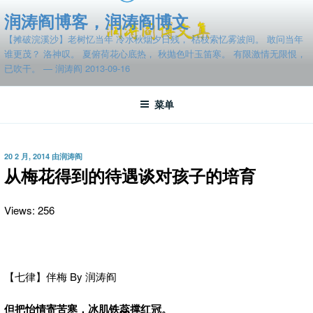
跳
润涛阎博客，润涛阎博文
至
【摊破浣溪沙】老树忆当年 冷水秋烟夕日残， 枯枝索忆雾波间。 敢问当年
内
谁更茂？ 洛神叹。 夏俯荷花心底热， 秋抛色叶玉笛寒。 有限激情无限恨，
容
已吹干。 — 润涛阎 2013-09-16
菜单
发
20 2 月, 2014
由
润涛阎
布
从梅花得到的待遇谈对孩子的培育
于
Views: 256
【七律】伴梅 By 润涛阎
但把怡情寄苦寒，冰肌铁蕊撑红冠。