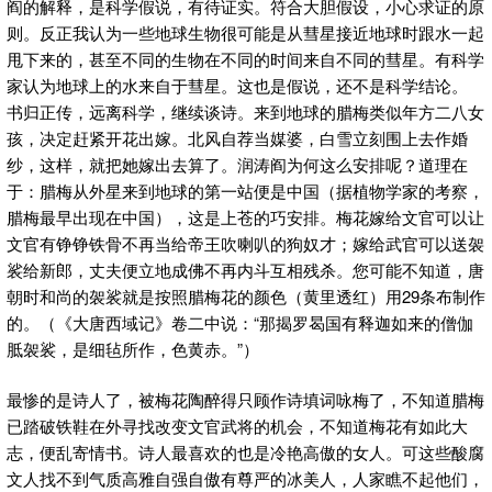
阎的解释，是科学假说，有待证实。符合大胆假设，小心求证的原
则。反正我认为一些地球生物很可能是从彗星接近地球时跟水一起
甩下来的，甚至不同的生物在不同的时间来自不同的彗星。有科学
家认为地球上的水来自于彗星。这也是假说，还不是科学结论。
书归正传，远离科学，继续谈诗。来到地球的腊梅类似年方二八女
孩，决定赶紧开花出嫁。北风自荐当媒婆，白雪立刻围上去作婚
纱，这样，就把她嫁出去算了。润涛阎为何这么安排呢？道理在
于：腊梅从外星来到地球的第一站便是中国（据植物学家的考察，
腊梅最早出现在中国），这是上苍的巧安排。梅花嫁给文官可以让
文官有铮铮铁骨不再当给帝王吹喇叭的狗奴才；嫁给武官可以送袈
裟给新郎，丈夫便立地成佛不再内斗互相残杀。您可能不知道，唐
朝时和尚的袈裟就是按照腊梅花的颜色（黄里透红）用29条布制作
的。（《大唐西域记》卷二中说：“那揭罗曷国有释迦如来的僧伽
胝袈裟，是细毡所作，色黄赤。”）
最惨的是诗人了，被梅花陶醉得只顾作诗填词咏梅了，不知道腊梅
已踏破铁鞋在外寻找改变文官武将的机会，不知道梅花有如此大
志，便乱寄情书。诗人最喜欢的也是冷艳高傲的女人。可这些酸腐
文人找不到气质高雅自强自傲有尊严的冰美人，人家瞧不起他们，