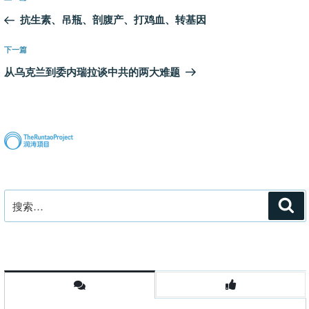
章
一
抗生素、吊瓶、剖腹产、打鸡血、转基因
导
篇
航
文
下
下一篇
章
一
从乌克兰到委内瑞拉谈中共的两大难题
篇
文
章
搜
搜
索
索：