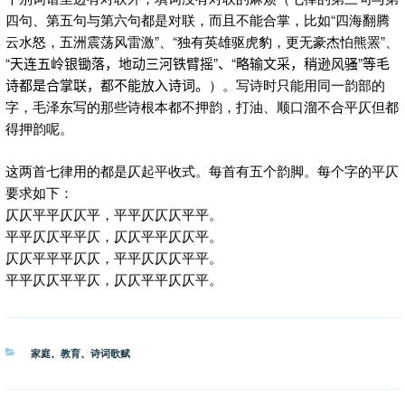
四句、第五句与第六句都是对联，而且不能合掌，比如“四海翻腾
云水怒，五洲震荡风雷激”、“独有英雄驱虎豹，更无豪杰怕熊罴”、
“
天连五岭银锄落，地动三河铁臂摇”、“略输文采，稍逊风骚”等毛
诗都是合掌联，都不能放入诗词。
）。写诗时只能用同一韵部的
字，毛泽东写的那些诗根本都不押韵，打油、顺口溜不合平仄但都
得押韵呢。
这两首七律用的都是仄起平收式。每首有五个韵脚。每个字的平仄
要求如下：
仄仄平平仄仄平，平平仄仄仄平平。
平平仄仄平平仄，仄仄平平仄仄平。
仄仄平平平仄仄，平平仄仄仄平平。
平平仄仄平平仄，仄仄平平仄仄平。
分
家庭
、
教育
、
诗词歌赋
类