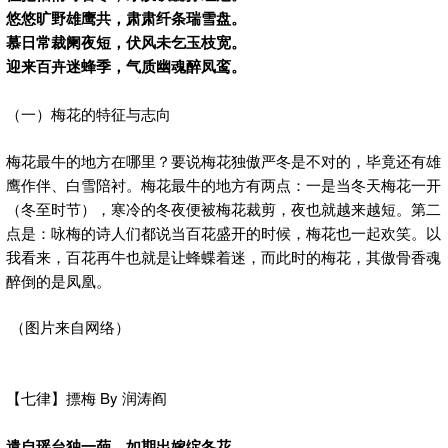
悠悠旷野雄鹰共，肃肃纤条瑞雪盘。
慕日常裁阑夜短，伏风未乞玉枝宽。
迎来百卉迷蜂季，气质幽魂醉凤鸾。
（一）梅花的特征与志向
梅花最牛的地方在哪里？要说梅花独傲严冬是不对的，毕竟还有雄
鹰作伴、白雪陪衬。梅花最牛的地方有两点：一是当冬天梅花一开
（冬至时节），寒冷的冬夜便被梅花裁剪，夜也就越来越短。第二
点是：咏梅的诗人们都说当百花盛开的时候，梅花也一起欢笑。以
我看来，百花再牛也就是让蜂蝶着迷，而此时的梅花，其傲骨香魂
醉倒的是凤凰。
（图片来自网络）
【七律】摽梅 By 润涛阎
遣自瑶台独一葩，如期出嫁绽冬花。