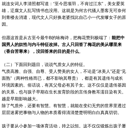
就连女词人李清照都写道：“至今思项羽，不肯过江东”，美女爱英
雄，迂腐文人乱写情书也没用。这就是为何古代骚人墨客无可奈何
到青楼去消遣，现代文人只好换老婆找比自己小一代发嗲女子的原
因。
但愿这首是从古至今最牛B的咏梅诗，把梅花赞到极端了：
能把中
国男人的奴性与内斗特征改掉。古人只回答了梅花的美从哪里来
（香自苦寒来），没回答来的目的是什么
。
（二）下面回到题目，说说气质女人的特征。
气质高雅、自强、自尊、受人赞美的女人，不论是“冰美人”还是“见
面熟”（两种性格而已，都不影响其尊贵），都是有其遗传与成长
环境因素的。俗话说，有其父母必有其子女。这不仅仅是遗传基因
的关系，也与孩子早期在生长发育阶段的言传身教耳濡目染有关。
越是早期影响越大。
除了气质外，还要有智慧。有智慧，就能在变幻无穷的世界里透过
层层迷雾把事物与人物的本质看得清清楚楚明明白白真真切切。
孩子要从小参加一项体育活动，持之以恒。这不仅仅锻炼出孩子屡