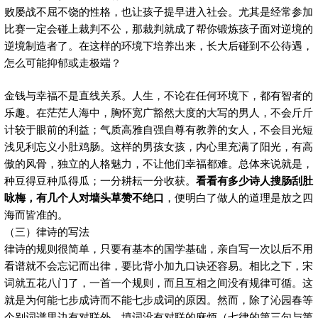
败屡战不屈不饶的性格，也让孩子提早进入社会。尤其是经常参加
比赛一定会碰上裁判不公，那裁判就成了帮你锻炼孩子面对逆境的
逆境制造者了。在这样的环境下培养出来，长大后碰到不公待遇，
怎么可能抑郁或走极端？
金钱与幸福不是直线关系。人生，不论在任何环境下，都有智者的
乐趣。在茫茫人海中，胸怀宽广豁然大度的大写的男人，不会斤斤
计较于眼前的利益；气质高雅自强自尊有教养的女人，不会目光短
浅见利忘义小肚鸡肠。这样的男孩女孩，内心里充满了阳光，有高
傲的风骨，独立的人格魅力，不让他们幸福都难。总体来说就是，
种豆得豆种瓜得瓜；一分耕耘一分收获。
看看有多少诗人搜肠刮肚
咏梅，有几个人对墙头草赞不绝口
，便明白了做人的道理是放之四
海而皆准的。
（三）律诗的写法
律诗的规则很简单，只要有基本的国学基础，亲自写一次以后不用
看谱就不会忘记而出律，要比背小加九口诀还容易。相比之下，宋
词就五花八门了，一首一个规则，而且互相之间没有规律可循。这
就是为何能七步成诗而不能七步成词的原因。然而，除了沁园春等
个别词谱里边有对联外，填词没有对联的麻烦（七律的第三句与第