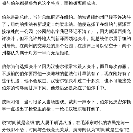
顿与伯尔都是狠角色这个特点，而挑拨离间成功。
伯尔是副总统，当时总统府还在纽约。他知道纽约州已经不许决斗
了，纽约的州法有新规定：约架非法。他便选择了在纽约与新泽西
接壤处的一公园（公园的名字我已经记不清了），因为新泽西州允
许决斗，但不允许外地人到新泽西领地决斗。副总统伯尔属于纽约
州居民。在两州的交界处的那个公园，在法律上可以钻空子：两个
州都认为属于对方一半而无法拒绝。
伯尔为何选择决斗？因为汉密尔顿常常跟人决斗，而且每次都赢，
不服输的伯尔要跟他一决雌雄的想法估计早就有了，现在刚好有了
这个机遇，他不会放过。汉密尔顿决斗过二十多次，也不可能接受
伯尔的侮辱而甘拜下风。他最后还是死在了伯尔手中。
按照习俗，当时很多人当场围观。裁判一声令下，伯尔比汉密尔顿
早一点拔出了枪套里的枪，一枪把汉密尔顿打倒了。
说“时间就是金钱”的人属于胡说八道，在毛泽东时代的农民挖河一
分钱都不给，时间与金钱毫无关系。润涛阎认为“时间就是生命”绝