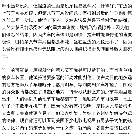
摩根当然没死，但报道的理由是说摩根是数学家，计算好了前边的
七节车厢会粉碎，但第八节车厢没问题，摩根到最后的时刻跑到第
八节车厢，所以，他活了下来。这种说法显然是不懂科学的瞎掰。
人的大脑只能承受2个G的重力加速度，战机飞行员除外，因为他
们锻炼的结果。因为火车的车体都是钢铁，撞击时能量传递的速度
极快，哪怕第八节车厢里都是棉花，坐在里边的人也活不了，因为
头骨没有撞击伤痕也无法阻止颅内大脑组织撞击头颅而导致大脑死
亡。
唯一的可能是：摩根所坐的第八节车厢是可以断开的，而且有单独
的刹车装置。他试验过要多远的距离才能刹住，便在离目的地多远
的地方把第八节车厢断开，然后刹车。等到两列火车相撞了，围观
的群众眼睛都放在了撞击的地方，待摩根从赶上来的那节车厢里走
出来，人们误以为前七节车厢都翻车了，唯独第八节就没事。地主
钉子户不敢坐在机车里，因为他没有摩根聪明。摩根从此便被很多
人崇拜，集资就更容易了。但这次约架，终结了各州约架解决争端
的法律。现在你还可以看到美国不少电影电视里有男孩子约架的镜
头，比如两个男孩子竞争同一个女孩，就约架，各自开着拖拉机对