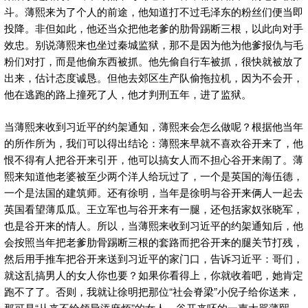
斗。薄熙来为了个人的前途，他知道打不过毛泽东的粉丝们便当即
投降。非但如此，他还当众把他老爹的肋骨踢断三根，以此向对手
效忠。别说薄熙来也坐过秦城监狱，那不是因为他为他爹报仇与毛
粉们对打，而是他偷东西被抓。他先偷自行车被抓，很快就被放了
出来，估计态度诚恳。但他去郊区生产队偷拖拉机，因为不会开，
他在逃跑的路上撞死了人，他才判刑五年，进了监狱。
当薄熙来收到习近平的约架通知，薄熙来会怎么做呢？根据他当年
的所作所为，我们可以得出结论：薄熙来早就不喜欢谷开来了，他
恨不得有人把谷开来引开，他可以搞女人而不担心谷开来闹了。薄
熙来知道他老婆被至少两个洋人给玩过了，一个是英国的海伍德，
一个是法国的建筑师。还有徐明，当年是徐明与谷开来俩人一起去
英国看望薄瓜瓜。王立军也与谷开来有一腿，还包括家奴张晓军，
也是谷开来的情人。所以，当薄熙来收到习近平的约架通知后，他
会按照当年把老爹肋骨踢断三根的套路而把谷开来的腿关节打残，
然后用手推车把谷开来送到习近平的家门口，告诉习近平：哥们，
就这乱搞男人的女人你也要？如果你看得上，你就收着吧，她肯定
跑不了了。否则，我就让徐明把那位“社会脊梁”小倪子给你送来，
那可是“从来不给领导添麻烦”的女人。谷开来呸的一声大骂薄熙