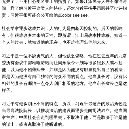
无关了，不用担心受名誉上的指责了。如果江泽民等人并不像润涛
阎一样了解习近平这类人的特征，还对习近平指手画脚甚至批评指
责，习近平很可能会公开给他点color see see.
社会学家逐步达成共识：人的行为是由基因控制的。后天的影响
有，但很难改变本来的天性。即所谓：江山易改本性难移。知道一
个人的过去，就知道他的现在，也不难推理出他的未来。
习近平是一位不缺勇气的人，但他缺乏谋略。他在过去五年的九常
委所有会议中都唯唯诺诺而让周永康令计划等很多很多人瞧不起
他，以为他不如薄熙来，并非是因为他没有胆量提出自己的看法，
而是因为他没有自己独特的与众不同的观点。他当县长时，没有比
相邻的县长有哪怕一点令人刮目相看的地方。他当市长省长也是这
样子。
习近平有他爹刚正不阿的特点，所以，习近平最适合的政治角色是
当最高法院院长，以推动法治的建设而逐步走向司法独立。他当国
家主席，中国社会会走到哪里去，不取决于他，而是取决于谁是他
的谋士，或者说取决于他听谁的。