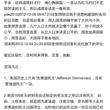
学金，还得成绩好才行。俺心胸狭隘，一直认为红几代们不是
能苦读的主儿，所以成绩应该是一般和差。
julie20102012-12-05 09:47:21回复悄悄话我不清楚刚建国时各州
的议员数。但是现在看来，用人团票的确平衡了大州与小州。
如果用普选票，几个人口大州就决定哪个党赢了，对小州就不
公平。当然用普选票，从总人口来讲是公平的。感觉如果国家
小，用普选好。大国得平衡各地区。
润涛阎2012-12-04 21:20:03回复悄悄话回复长在红旗下的评论:
最近比较忙，没时间来博客。迟复，抱歉。
澄清几点：
1。美国历史上只有“杰弗逊民主”Jefferson Democracy，没有
“麦迪逊民主”一说。
2.美国100多天的制宪会议制定的宪法里之所以没有民主、自
由、人权条款，就是因为麦迪逊、汉密尔顿、亚当斯等人反对
杰弗逊的民主治国理念。当时他们的反民主的一些言论我已经