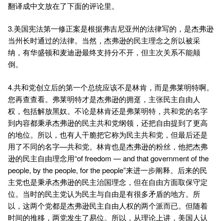
翻译成中文放在了下面的评论里。
3.美国宪法第一修正案是根据弗吉尼亚州的法律写的，是杰弗逊
当州长时通过的法律。当然，杰弗逊的民主理念之所以被采
纳，有华盛顿和麦迪逊最终支持分不开，但主次关系不能颠
倒。
4.共和党创立后的第一个总统应该不是林肯，而是弗莱明特啊。
您再查查看。弗莱明特才是杰弗逊的拥趸，主张民主自由人
权，包括解放黑奴。不论是林肯还是弗莱明特，共和党的名字
到内容都秉承杰弗逊的民主共和党纲领，还把自由提到了更高
的地位。所以，也有人干脆把它称为民主共和党，但最后还是
用了不同的名字—共和党。林肯也是杰弗逊的粉丝，他把杰弗
逊的民主自由理念用“of freedom — and that government of the
people, by the people, for the people”来进一步阐释。后来的民
主党也是秉承杰弗逊的民主治国理念，但在自由方面取保守定
位。当时的民主党认为民主与自由是有很多矛盾的地方。所
以，这两个党都是杰弗逊民主自由人权的两个派而已。但随着
时间的推移，两党发生了易位。所以，从理论上讲，美国人认