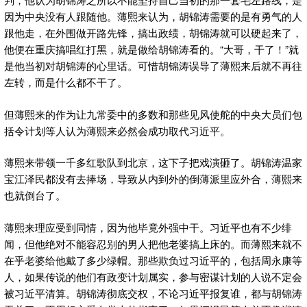
因为中央没有人跟随他。薄熙来认为，胡锦涛需要的是有勇气的人
跟他走，在外围做开路先锋，搞出政绩，胡锦涛就可以硬起来了，
他便在重庆搞唱红打黑，就是做给胡锦涛看的。“大哥，干了！”就
是他当初对胡锦涛的心里话。可惜胡锦涛误导了薄熙来后就不再往
左转，而是什么都不干了。
但薄熙来的作为让九常委中的多数和那些见风使舵的中央大员们包
括令计划等人认为薄熙来必然会成功取代习近平。
薄熙来带领一千多红歌队到北京，这下子把戏演砸了。胡锦涛温家
宝江泽民都没有去捧场，导致从内到外的倒薄派里应外合，薄熙来
也就倒台了。
薄熙来理应受到同情，因为他毕竟外强中干。习近平也有不少绯
闻，但他绝对不能容忍别的男人把他老婆搞上床的。而薄熙来就不
在乎老婆给他戴了多少绿帽。那些欺负过习近平的，包括周永康等
人，如果传说的他们有政变计划属实，参与密谋计划的人说不定会
被习近平清算。胡锦涛彻底交权，不论习近平报复谁，都与胡锦涛