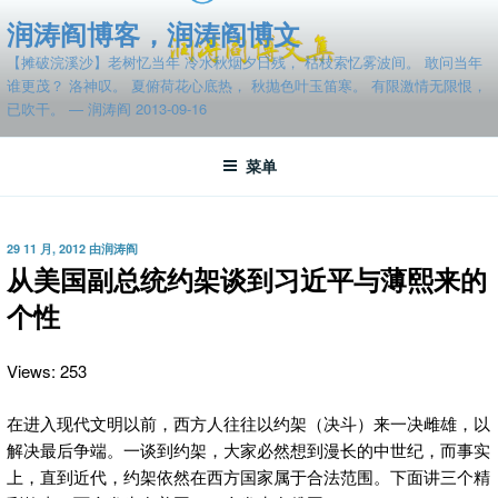
跳
润涛阎博客，润涛阎博文
至
【摊破浣溪沙】老树忆当年 冷水秋烟夕日残， 枯枝索忆雾波间。 敢问当年
内
谁更茂？ 洛神叹。 夏俯荷花心底热， 秋抛色叶玉笛寒。 有限激情无限恨，
容
已吹干。 — 润涛阎 2013-09-16
菜单
发
29 11 月, 2012
由
润涛阎
布
从美国副总统约架谈到习近平与薄熙来的
于
个性
Views: 253
在进入现代文明以前，西方人往往以约架（决斗）来一决雌雄，以
解决最后争端。一谈到约架，大家必然想到漫长的中世纪，而事实
上，直到近代，约架依然在西方国家属于合法范围。下面讲三个精