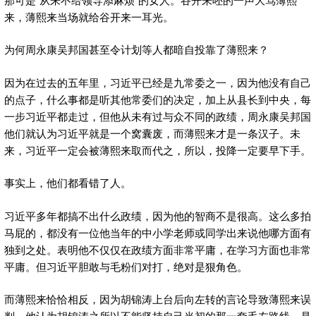
来，薄熙来当场就给谷开来一耳光。
为何周永康吴邦国甚至令计划等人都暗自投靠了薄熙来？
因为在过去的五年里，习近平已经是九常委之一，因为他没有自己
的点子，什么事都是听其他常委们的决定，加上从县长到中央，每
一步习近平都走过，但他从未有过与众不同的政绩，周永康吴邦国
他们就认为习近平就是一个窝囊废，而薄熙来才是一条汉子。未
来，习近平一定会被薄熙来取而代之，所以，投降一定要早下手。
事实上，他们都看错了人。
习近平多年都搞不出什么政绩，因为他的智商不是很高。这么多拍
马屁的，都没有一位他当年的中小学老师或同学出来说他哪方面有
独到之处。表明他不仅仅在政绩方面非常平庸，在学习方面也非常
平庸。但习近平胆敢与毛粉们对打，绝对是狠角色。
而薄熙来恰恰相反，因为胡锦涛上台后向左转的言论导致薄熙来误
判，他认为胡锦涛之所以不能坚持自己当初的那一套毛左路线，是