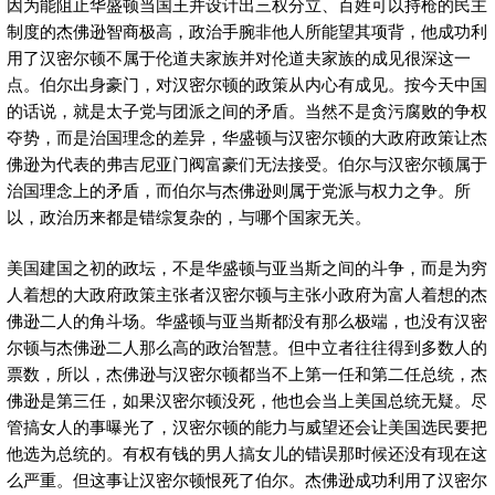
因为能阻止华盛顿当国王并设计出三权分立、百姓可以持枪的民主
制度的杰佛逊智商极高，政治手腕非他人所能望其项背，他成功利
用了汉密尔顿不属于伦道夫家族并对伦道夫家族的成见很深这一
点。伯尔出身豪门，对汉密尔顿的政策从内心有成见。按今天中国
的话说，就是太子党与团派之间的矛盾。当然不是贪污腐败的争权
夺势，而是治国理念的差异，华盛顿与汉密尔顿的大政府政策让杰
佛逊为代表的弗吉尼亚门阀富豪们无法接受。伯尔与汉密尔顿属于
治国理念上的矛盾，而伯尔与杰佛逊则属于党派与权力之争。所
以，政治历来都是错综复杂的，与哪个国家无关。
美国建国之初的政坛，不是华盛顿与亚当斯之间的斗争，而是为穷
人着想的大政府政策主张者汉密尔顿与主张小政府为富人着想的杰
佛逊二人的角斗场。华盛顿与亚当斯都没有那么极端，也没有汉密
尔顿与杰佛逊二人那么高的政治智慧。但中立者往往得到多数人的
票数，所以，杰佛逊与汉密尔顿都当不上第一任和第二任总统，杰
佛逊是第三任，如果汉密尔顿没死，他也会当上美国总统无疑。尽
管搞女人的事曝光了，汉密尔顿的能力与威望还会让美国选民要把
他选为总统的。有权有钱的男人搞女儿的错误那时候还没有现在这
么严重。但这事让汉密尔顿恨死了伯尔。杰佛逊成功利用了汉密尔