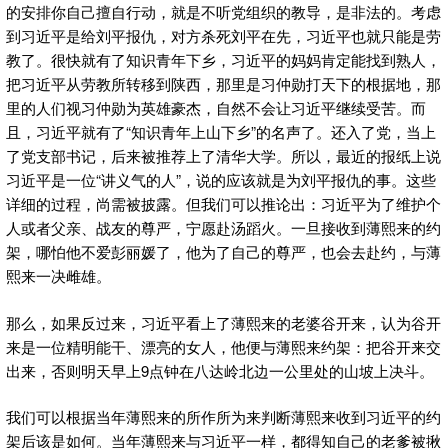
的安排你自己擅自行动，就是不听党组织的教导，是非法的。考虑
到习近平是给刘平报仇，对方杀死刘平在先，习近平也就只能是劳
教了。很快就有了知识青年下乡，习近平的妈妈肯定能找到熟人，
把习近平从劳教所转移到陕西，那里是习仲勋打天下的根据地，那
里的人们视习仲勋为英雄豪杰，自然不会让习近平继续受苦。而
且，习近平就有了“知识青年上山下乡”的名声了。还入了党，当上
了党支部书记，后来被推荐上了清华大学。所以，最近的报纸上说
习近平是一位“讲义气的人”，说的应该就是为刘平报仇的事。这些
详细的过程，尚需被披露。但我们可以推论出：习近平为了维护个
人或者父亲、战友的尊严，宁愿赴汤蹈火。一旦接收到薄熙来的约
架，哪怕他不爱彭丽媛了，他为了自己的尊严，也会去赴约，与薄
熙来一决雌雄。
那么，如果反过来，习近平看上了薄熙来的老婆谷开来，认为谷开
来是一位精明能干、漂亮的女人，他便与薄熙来约架：把谷开来交
出来，否则明天早上9点钟在八达岭北边一公里处的山坡上决斗。
我们可以根据当年薄熙来的所作所为来判断薄熙来收到习近平的约
架后该是如何。当年薄熙来与习近平一样，都得知自己的老爹被揪