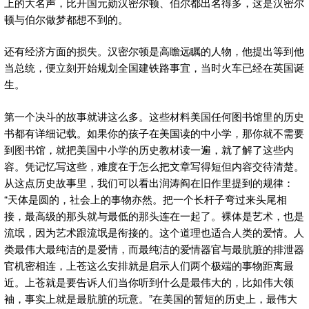
上的大名声，比开国元勋汉密尔顿、伯尔都出名得多，这是汉密尔
顿与伯尔做梦都想不到的。
还有经济方面的损失。汉密尔顿是高瞻远瞩的人物，他提出等到他
当总统，便立刻开始规划全国建铁路事宜，当时火车已经在英国诞
生。
第一个决斗的故事就讲这么多。这些材料美国任何图书馆里的历史
书都有详细记载。如果你的孩子在美国读的中小学，那你就不需要
到图书馆，就把美国中小学的历史教材读一遍，就了解了这些内
容。凭记忆写这些，难度在于怎么把文章写得短但内容交待清楚。
从这点历史故事里，我们可以看出润涛阎在旧作里提到的规律：
“天体是圆的，社会上的事物亦然。把一个长杆子弯过来头尾相
接，最高级的那头就与最低的那头连在一起了。裸体是艺术，也是
流氓，因为艺术跟流氓是衔接的。这个道理也适合人类的爱情。人
类最伟大最纯洁的是爱情，而最纯洁的爱情器官与最肮脏的排泄器
官机密相连，上苍这么安排就是启示人们两个极端的事物距离最
近。上苍就是要告诉人们当你听到什么是最伟大的，比如伟大领
袖，事实上就是最肮脏的玩意。”在美国的暂短的历史上，最伟大