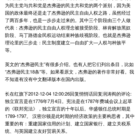
为民主党与共和党是杰弗逊的民主共和党的两个派别，因为美
国的政体最终还是走了杰弗逊的民主自由人权之路，虽然经过
了两百多年，也是一步步走过来的。其中三个阶段由三个人做
代表：杰弗逊的民主自由人权理念被接受阶段、林肯解放黑奴
阶段、马丁路德金民权运动结束种族歧视阶段。也就是杰弗逊
理论里的三步走：民主制度建立—自由扩大—人权与种族平
等。
英文的“杰弗逊民主”有很多介绍。也有人把它们列出条目，比如
“杰弗逊民主18条”等。如果看原文，杰弗逊的著作非常好看。我
不知道有没有中文翻译版本在国内出版。
长在红旗下2012-12-04 12:00:26回复悄悄话回复润涛阎的评论:
独立宣言是在1776年7月4日。宪法是在1787年费城会议上起草
的《联邦宪法》，独立宣言的十年以后。华盛顿任总统时期是
1789-1797。 汉密尔顿是此时期的经济政策的主要构思者，其中
重要的有：重建国家信用的计划、建立国家银行、建立关税系
统、与英国建立友好贸易关系。