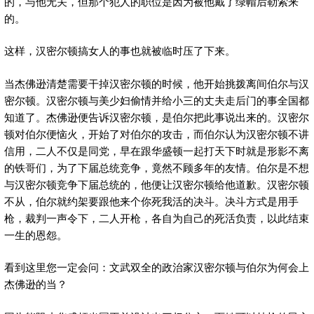
的，与他无关，但那个犯人的职位是因为被他戴了绿帽后勒索来
的。
这样，汉密尔顿搞女人的事也就被临时压了下来。
当杰佛逊清楚需要干掉汉密尔顿的时候，他开始挑拨离间伯尔与汉
密尔顿。汉密尔顿与美少妇偷情并给小三的丈夫走后门的事全国都
知道了。杰佛逊便告诉汉密尔顿，是伯尔把此事说出来的。汉密尔
顿对伯尔便恼火，开始了对伯尔的攻击，而伯尔认为汉密尔顿不讲
信用，二人不仅是同党，早在跟华盛顿一起打天下时就是形影不离
的铁哥们，为了下届总统竞争，竟然不顾多年的友情。伯尔是不想
与汉密尔顿竞争下届总统的，他便让汉密尔顿给他道歉。汉密尔顿
不从，伯尔就约架要跟他来个你死我活的决斗。决斗方式是用手
枪，裁判一声令下，二人开枪，各自为自己的死活负责，以此结束
一生的恩怨。
看到这里您一定会问：文武双全的政治家汉密尔顿与伯尔为何会上
杰佛逊的当？