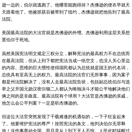
逊一边的，伯尔就逃跑了。他哪里能跑得掉？杰佛逊的便衣早就天
天跟着他了。他被抓获后被带到了纽约，杰佛逊就把他告到了最高
法院。
美国最高法院的大法官就是杰佛逊的外甥。杰佛逊利用这层关系想
置伯尔于死地。
虽然美国宪法明文规定三权分立，解释宪法的最高权力不在总统而
在最高法院，但从上到下都把宪法当成一纸空文，也没人关心里边
的内容。思维的巨大惯性使得国民都认为总统就是国王的代名词，
总统具有至高无上的权力。最高法院的法官们无所事事，因为案子
都是州法院解决了，没有人去最高法院告状，包括副总统伯尔与选
举之父开国元勋汉密尔顿二人都认为唯独决斗才能公平地解决他们
俩之间的是非曲直。最高法院有个球用？大法官是杰佛逊的亲戚，
他怎么会公平判案？一定是听杰佛逊的。
但这位大法官突然发现了千载难逢的机遇似的，一下子狂妄起来
了。他要维护宪法的尊严！按照宪法的条文，他判决伯尔无罪释
放！这件事轰动全国，而且是从上到下无人不惊。人民此时猛醒过