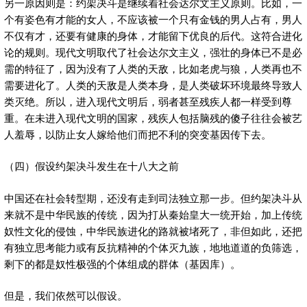
另一原因则是：约架决斗是继续着社会达尔文主义原则。比如，一
个有姿色有才能的女人，不应该被一个只有金钱的男人占有，男人
不仅有才，还要有健康的身体，才能留下优良的后代。这符合进化
论的规则。现代文明取代了社会达尔文主义，强壮的身体已不是必
需的特征了，因为没有了人类的天敌，比如老虎与狼，人类再也不
需要进化了。人类的天敌是人类本身，是人类破坏环境最终导致人
类灭绝。所以，进入现代文明后，弱者甚至残疾人都一样受到尊
重。在未进入现代文明的国家，残疾人包括脑残的傻子往往会被艺
人羞辱，以防止女人嫁给他们而把不利的突变基因传下去。
（四）假设约架决斗发生在十八大之前
中国还在社会转型期，还没有走到司法独立那一步。但约架决斗从
来就不是中华民族的传统，因为打从秦始皇大一统开始，加上传统
奴性文化的侵蚀，中华民族进化的路就被堵死了，非但如此，还把
有独立思考能力或有反抗精神的个体灭九族，地地道道的负筛选，
剩下的都是奴性极强的个体组成的群体（基因库）。
但是，我们依然可以假设。