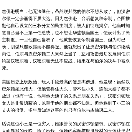
杰佛逊明白，他无法继任，虽然联邦党的伯尔不想从政了，但汉密
尔顿一定会赢得下届大选。因为杰佛逊上台后想复辟帝制，企图推
翻他自己设立的三权分立的民主制度，被人们彻底揭穿。他当时知
道自己当不上第一任总统，也不想让华盛顿当国王，便设计出了民
主制度。一旦他自己当权了，他就想恢复帝制当国王。但为时已
晚，阴谋只能败露而不能得逞。他就想出了让汉密尔顿与伯尔继续
内讧，伯尔与汉密尔顿二人果然上当了，互相攻击最后发展到伯尔
约架汉密尔顿，汉密尔顿无法不应战，结果在与伯尔的决斗中被杀
死。
美国历史上玩政治、玩人手段最高的便是杰佛逊。他发现：虽然汉
密尔顿如此伟大，但他管得住大头，管不住小头，连他大姨子都不
放过（也有一说，他与他大姨子的关系是朋友关系）。汉密尔顿玩
女人是非常隐蔽的，以至于他的朋友都不知道。但他遇到了小三的
丈夫的报复。多年后知道这事的也只有伯尔与杰佛逊二人。
话说这位小三是一位穷人，她跟善良的汉密尔顿借钱。汉密尔顿在
大雨瓢舀的夜晚，给了她钱。但她的容颜与魔鬼身材的玉体让汉密