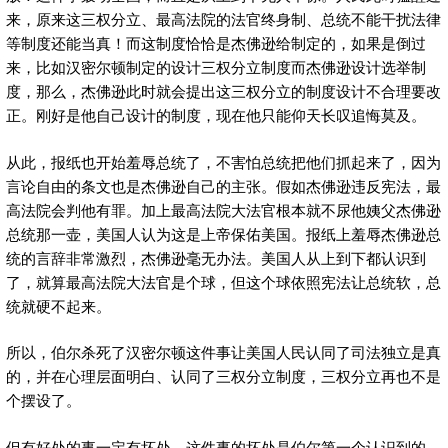
来，原来这三权分立、最高法院的法官终身制、总统不能干扰法律
等制度还能当真！而这制度恰恰是杰佛逊给制定的，如果是倒过
来，比如汉密尔顿制定的设计三权分立制度而杰佛逊设计选举制
度，那么，杰佛逊此时就会提出这三权分立的制度设计不合理要改
正。刚好是他自己设计的制度，现在他只能仰天长叹追悔莫及。
从此，报纸也开始羞辱总统了，不害怕总统把他们抓起来了，因为
言论自由的条文也是杰佛逊自己的主张。假如杰佛逊违反宪法，最
高法院会判他有罪。加上最高法院大法官根本就不尿他姨父杰佛逊
总统那一壶，美国人认为这是上帝保佑美国。报纸上羞辱杰佛逊总
统的言辞非常激烈，杰佛逊毫无办法。美国人从上到下都认识到
了，就算最高法院大法官是个球，但这个球依照宪法让总统软，总
统就硬不起来。
所以，伯尔杀死了汉密尔顿这件事让美国人民认同了司法独立是真
的，并在心理层面明白、认同了三权分立制度，三权分立再也不是
个摆设了。
但有好处的事一定有坏处。这件事的坏处是伯尔第一个认识到的。