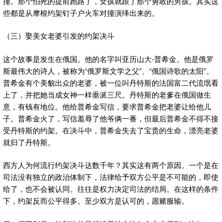
撞。那个怕死的提前跑路了，女孩就跟了那个勇敢的男孩。其实这
些都是从摩根约架钉子户火车对撞演绎出来的。
（三）娶美女老婆引发的约架决斗
这个故事是发生在俄国。他的名字叫亚历山大-普希金。他是俄罗
斯最伟大的诗人，被称为“俄罗斯文学之父”、“俄国诗歌的太阳”。
普希金有个美貌出众的老婆，被一位叫丹特斯的法国富二代流氓看
上了，并把她当成女神一样垂涎三尺。丹特斯的老爹在俄国做生
意，有钱有地位。他给普希金写信，要求普希金把老婆让给他儿
子。普希金火了，写信羞辱了他爷俩一番，但最后普希金不得不接
受丹特斯的约架。在决斗中，普希金失去了宝贵的生命，漂亮老婆
就归了丹特斯。
西方人为何流行约架决斗达数千年？其实这有两个原因。一个是在
司法没有独立的政治体制下，法律给予双方公平是不可能的，即使
给了，也不会被认同。往往是权力决定司法的结局。在这样的条件
下，约架反而公平得多。至少双方是认可的，愿赌服输。