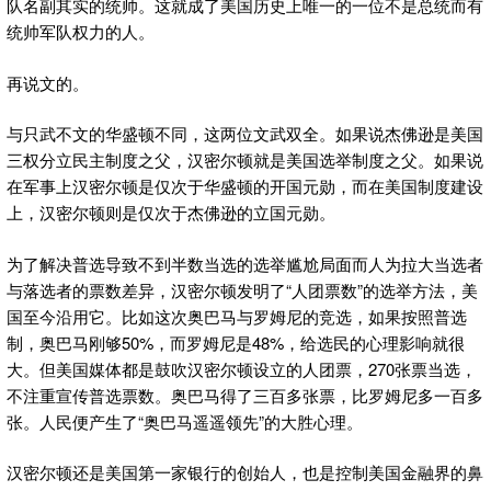
队名副其实的统帅。这就成了美国历史上唯一的一位不是总统而有
统帅军队权力的人。
再说文的。
与只武不文的华盛顿不同，这两位文武双全。如果说杰佛逊是美国
三权分立民主制度之父，汉密尔顿就是美国选举制度之父。如果说
在军事上汉密尔顿是仅次于华盛顿的开国元勋，而在美国制度建设
上，汉密尔顿则是仅次于杰佛逊的立国元勋。
为了解决普选导致不到半数当选的选举尴尬局面而人为拉大当选者
与落选者的票数差异，汉密尔顿发明了“人团票数”的选举方法，美
国至今沿用它。比如这次奥巴马与罗姆尼的竞选，如果按照普选
制，奥巴马刚够50%，而罗姆尼是48%，给选民的心理影响就很
大。但美国媒体都是鼓吹汉密尔顿设立的人团票，270张票当选，
不注重宣传普选票数。奥巴马得了三百多张票，比罗姆尼多一百多
张。人民便产生了“奥巴马遥遥领先”的大胜心理。
汉密尔顿还是美国第一家银行的创始人，也是控制美国金融界的鼻