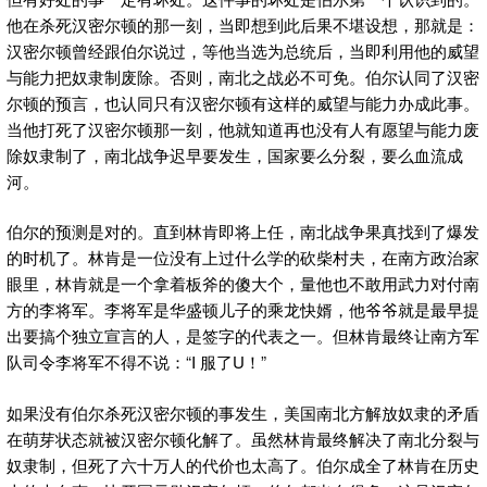
他在杀死汉密尔顿的那一刻，当即想到此后果不堪设想，那就是：
汉密尔顿曾经跟伯尔说过，等他当选为总统后，当即利用他的威望
与能力把奴隶制废除。否则，南北之战必不可免。伯尔认同了汉密
尔顿的预言，也认同只有汉密尔顿有这样的威望与能力办成此事。
当他打死了汉密尔顿那一刻，他就知道再也没有人有愿望与能力废
除奴隶制了，南北战争迟早要发生，国家要么分裂，要么血流成
河。
伯尔的预测是对的。直到林肯即将上任，南北战争果真找到了爆发
的时机了。林肯是一位没有上过什么学的砍柴村夫，在南方政治家
眼里，林肯就是一个拿着板斧的傻大个，量他也不敢用武力对付南
方的李将军。李将军是华盛顿儿子的乘龙快婿，他爷爷就是最早提
出要搞个独立宣言的人，是签字的代表之一。但林肯最终让南方军
队司令李将军不得不说：“I 服了U！”
如果没有伯尔杀死汉密尔顿的事发生，美国南北方解放奴隶的矛盾
在萌芽状态就被汉密尔顿化解了。虽然林肯最终解决了南北分裂与
奴隶制，但死了六十万人的代价也太高了。伯尔成全了林肯在历史