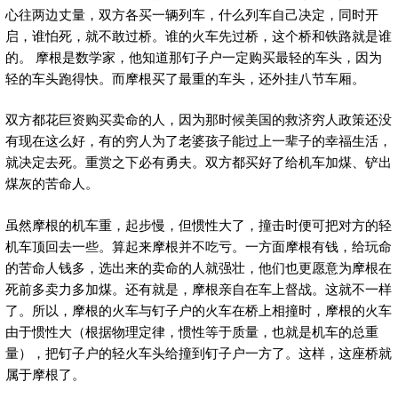
心往两边丈量，双方各买一辆列车，什么列车自己决定，同时开
启，谁怕死，就不敢过桥。谁的火车先过桥，这个桥和铁路就是谁
的。 摩根是数学家，他知道那钉子户一定购买最轻的车头，因为
轻的车头跑得快。而摩根买了最重的车头，还外挂八节车厢。
双方都花巨资购买卖命的人，因为那时候美国的救济穷人政策还没
有现在这么好，有的穷人为了老婆孩子能过上一辈子的幸福生活，
就决定去死。重赏之下必有勇夫。双方都买好了给机车加煤、铲出
煤灰的苦命人。
虽然摩根的机车重，起步慢，但惯性大了，撞击时便可把对方的轻
机车顶回去一些。算起来摩根并不吃亏。一方面摩根有钱，给玩命
的苦命人钱多，选出来的卖命的人就强壮，他们也更愿意为摩根在
死前多卖力多加煤。还有就是，摩根亲自在车上督战。这就不一样
了。所以，摩根的火车与钉子户的火车在桥上相撞时，摩根的火车
由于惯性大（根据物理定律，惯性等于质量，也就是机车的总重
量），把钉子户的轻火车头给撞到钉子户一方了。这样，这座桥就
属于摩根了。