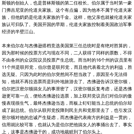
斯顿的创始人，也是普林斯顿的第二任校长。伯尔属于当时第一豪
门弗吉尼亚的伦道夫家族。这个有点偏，因为他本不属于伦道夫家
族，但他奶奶是伦道夫家族的千金。这样，他父亲也就被伦道夫家
族认可归队了。美国开国的早期，伦道夫家族控制着美国政治军事
经济的半壁江山。
本来伯尔在与杰佛逊搭档竞选美国第三任总统时是有绝对胜算的，
因为那时候的投票方式与现在不同，二人获得了同样的票数，不得
不由各州的众议院议员投票产生总统。而当时的16个州的议员里有
11个州是联邦党，伯尔曾是联邦党，而且他代表着北方的利益，胜
选无疑。只因为此时的伯尔突然间不想当政了，原因至今无法得
知，他就不再拉选票而是到外地旅游去了。杰佛逊告诉汉密尔顿，
伯尔把汉密尔顿搞女儿的事泄密了，汉密尔顿反复考虑，还是杰佛
逊更可靠一点，便给杰佛逊拉选票，加上联邦党议员们对伯尔的傲
慢表现很生气，最终杰佛逊当选，而板上钉钉能当上总统的伯尔却
成了副总统。伯尔从联邦党投降到民主共和党那里去了，也引发汉
密尔顿对他的忠诚产生疑虑，而杰佛逊代表南方的利益是一贯的，
信用就比较可靠，也就认为是伯尔把他搞女人的事捅出去了。事实
上，这事是杰佛逊干的，成功地栽赃到了伯尔头上。