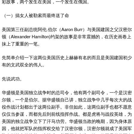
彩故事，两个发生在美国，一个发生在俄国。
（一）搞女人被勒索而最终送了命
美国第三任副总统阿伦.伯尔（Aaron Burr）与美国建国之父汉密尔
顿（Alexander Hamilton)约架的故事是非常震撼的，在历史画卷上
抹上了重重的一笔。
先简单介绍一下这两位美国历史上赫赫有名的而且是美国建国初少
有的文武双全的伟人。
先说武功。
华盛顿是美国独立战争时的总司令，他有两个副司令，一个是汉密
尔顿，一个是伯尔。据华盛顿自己讲，独立战争中几乎每次大的战
役作战计划都出于这两位副手。非但如此，这两位副手也都不愿意
仅仅当参谋，而都先后到前线指挥作战。都是虎将与战役英雄，为
美国的独立战争立下了汗马功劳。华盛顿当政的晚期，因为身体原
因，他就把军队的指挥权交给了汉密尔顿，汉密尔顿就成了美国军