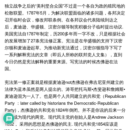
独立战争之后的“美利坚合众国”不过是一个各自为政的殖民地的
松散联盟。1787年5月，为解决联盟面临的诸多问题，各邦决定
召开临时会议，修改邦联条例。在各邦议会代表陆续到达之
后，麦迪逊、华盛顿、汉密尔顿等制宪积极分子临时提出动议.
美国宪法自1787年制定，历200多年而一字不改，只是根据社会
的发展增加了27条宪法修正案。宪法是在华盛顿的支持下汉密
尔顿和麦迪逊起草。为推动新宪法通过，汉密尔顿指导下写了
一系列解释宪法的文章（即后人所称的联邦党人文集），直到
今日仍然是宪法解释的重要来源。写宪法的时候杰佛逊在法
国。
宪法第一修正案就是根据麦迪逊not杰佛逊在弗吉尼亚州建立的
法律为蓝本虽然是两人提出的。涛哥把托马斯•杰斐逊和詹姆斯•
麦迪逊混为一人了。也是两个人共同建立的共和党（Republican
Party ：later called by historians the Democratic-Republican
Party)，杰佛逊的共和党在1824年倒闭。并不是你说的后来一分
为二成为现代的两党。现代民主党的创始人是Andrew Jackson
1832， 采用的思想是杰佛逊的民主. 现代共和党1854应该是