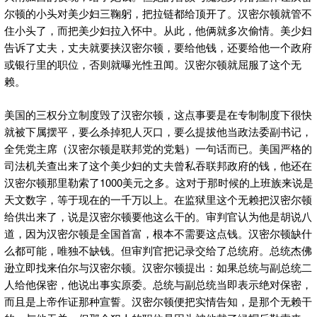
尔顿的小头对美少妇三鞠躬，把拉链都给顶开了。汉密尔顿就管不
住小头了，而把美少妇拉入怀中。从此，他俩就多次偷情。美少妇
告诉了丈夫，丈夫就要挟汉密尔顿，要给他钱，还要给他一个政府
或银行里的职位，否则就曝光性丑闻。汉密尔顿就屈服了这个无
赖。
美国的三权分立制度毁了汉密尔顿，这点事要是在专制制度下很快
就被下属摆平，要么杀掉犯人灭口，要么提拔他当政法委副书记，
全凭党主席（汉密尔顿是联邦党的党魁）一句话而已。美国严格的
司法机关查出来了这个美少妇的丈夫曾私吞联邦政府的钱，他还在
汉密尔顿那里勒索了1000美元之多。这对于那时候的上班族来说是
天文数字，等于现在的一千万以上。在监狱里这个无赖把汉密尔顿
给供出来了，说是汉密尔顿要他这么干的。审判官认为他是胡说八
道，因为汉密尔顿是全国首富，根本不需要这点钱。汉密尔顿缺什
么都可能，唯独不缺钱。但审判官把记录交给了总统府。总统杰佛
逊立即找来伯尔与汉密尔顿。汉密尔顿提出：如果总统与副总统二
人给他保密，他说出事实原委。总统与副总统当即表示绝对保密，
而且是上帝作证那种宣誓。汉密尔顿便把实情告知，是那个无赖干