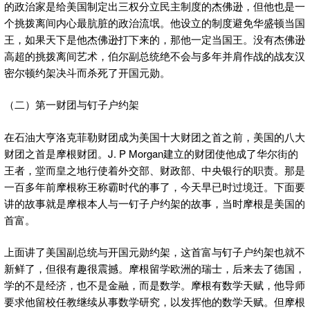
的政治家是给美国制定出三权分立民主制度的杰佛逊，但他也是一
个挑拨离间内心最肮脏的政治流氓。他设立的制度避免华盛顿当国
王，如果天下是他杰佛逊打下来的，那他一定当国王。没有杰佛逊
高超的挑拨离间艺术，伯尔副总统绝不会与多年并肩作战的战友汉
密尔顿约架决斗而杀死了开国元勋。
（二）第一财团与钉子户约架
在石油大亨洛克菲勒财团成为美国十大财团之首之前，美国的八大
财团之首是摩根财团。J. P Morgan建立的财团使他成了华尔街的
王者，堂而皇之地行使着外交部、财政部、中央银行的职责。那是
一百多年前摩根称王称霸时代的事了，今天早已时过境迁。下面要
讲的故事就是摩根本人与一钉子户约架的故事，当时摩根是美国的
首富。
上面讲了美国副总统与开国元勋约架，这首富与钉子户约架也就不
新鲜了，但很有趣很震撼。摩根留学欧洲的瑞士，后来去了德国，
学的不是经济，也不是金融，而是数学。摩根有数学天赋，他导师
要求他留校任教继续从事数学研究，以发挥他的数学天赋。但摩根