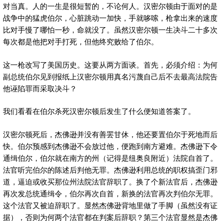
对当真。人的一生是很短暂的，不论何人。汉密尔顿由于面对的是
战争中的猛虎伯尔，心脏跳动一加快，手就哆嗦，枪拿出来的速度
比对手慢了哪怕一秒，命就没了。虽然汉密尔顿一生决斗二十多次
每次都是他把对手打死，但他终究败给了伯尔。
这一枪改写了美国历史。这要从两方面谈。首先，必须介绍：为何
副总统伯尔见到报纸上汉密尔顿用真名污蔑自己后不去最高法院告
他诬陷罪而采取决斗？
我们看看在伯尔杀死汉密尔顿后发生了什么便知道答案了。
汉密尔顿死后，杰佛逊并没有善罢甘休，他还要置伯尔于死地而后
快。伯尔预感到杰佛逊不会放过他，便跑到南方避难。杰佛逊下令
通缉伯尔，伯尔就在南方的州（记得是纽奥良附近）法院自首了。
法官听完伯尔的陈述后判他无罪。杰佛逊利用总统的职权搞歪门邪
道，逼迫或收买那位州法院法官辞职了。换了个新法官后，杰佛逊
再次发总统通缉令，伯尔再次自首，新换的法官再次判伯尔无罪。
这个法官又被迫辞职了。显然杰佛逊背地里做了手脚（虽然没有证
据），否则为何两个法官都在判案后辞职？第三个法官显然是杰佛