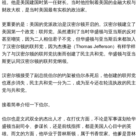
祖。他是美国建国时第一任财长。当时他控制着美国的金融大权与
财政大权，是当时美国最有实权的政治家。
更重要的是：美国的党派政治是汉密尔顿开启的。汉密尔顿建立了
美国第一个政党：联邦党。虽然遭到了当时华盛顿与亚当斯的反对
甚至嘲笑，因为二人相信君子不党，但华盛顿与亚当斯后来都加入
了汉密尔顿的联邦党，因为杰佛逊（Thomas Jefferson）有样学样
为了与汉密尔顿的联邦党抗衡而创建了民主共和党。华盛顿与亚当
斯更认同汉密尔顿的联邦党纲领。
汉密尔顿接受了副总统伯尔的约架被伯尔杀死后，他创建的联邦党
也逐步消失，民主共和党一分为二，成为至今还在轮流执政的民主
党与共和党。
接着简单介绍一下伯尔。
伯尔也是文武双全的杰出人才，在打仗方面，不论是军事谋划给华
盛顿当副司令、参谋长，还是前线指挥，都是美国人心目中的英
雄。而文的方面，他毕业于普林斯顿，属于书香世家。他爹是普林