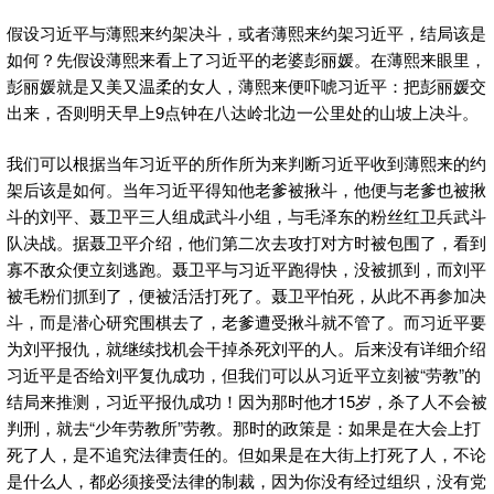
假设习近平与薄熙来约架决斗，或者薄熙来约架习近平，结局该是
如何？先假设薄熙来看上了习近平的老婆彭丽媛。在薄熙来眼里，
彭丽媛就是又美又温柔的女人，薄熙来便吓唬习近平：把彭丽媛交
出来，否则明天早上9点钟在八达岭北边一公里处的山坡上决斗。
我们可以根据当年习近平的所作所为来判断习近平收到薄熙来的约
架后该是如何。当年习近平得知他老爹被揪斗，他便与老爹也被揪
斗的刘平、聂卫平三人组成武斗小组，与毛泽东的粉丝红卫兵武斗
队决战。据聂卫平介绍，他们第二次去攻打对方时被包围了，看到
寡不敌众便立刻逃跑。聂卫平与习近平跑得快，没被抓到，而刘平
被毛粉们抓到了，便被活活打死了。聂卫平怕死，从此不再参加决
斗，而是潜心研究围棋去了，老爹遭受揪斗就不管了。而习近平要
为刘平报仇，就继续找机会干掉杀死刘平的人。后来没有详细介绍
习近平是否给刘平复仇成功，但我们可以从习近平立刻被“劳教”的
结局来推测，习近平报仇成功！因为那时他才15岁，杀了人不会被
判刑，就去“少年劳教所”劳教。那时的政策是：如果是在大会上打
死了人，是不追究法律责任的。但如果是在大街上打死了人，不论
是什么人，都必须接受法律的制裁，因为你没有经过组织，没有党