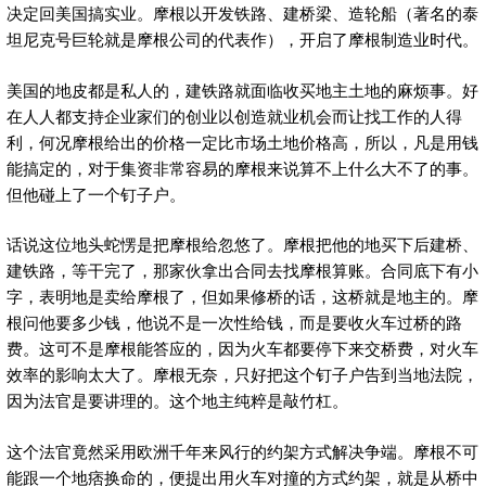
决定回美国搞实业。摩根以开发铁路、建桥梁、造轮船（著名的泰
坦尼克号巨轮就是摩根公司的代表作），开启了摩根制造业时代。
美国的地皮都是私人的，建铁路就面临收买地主土地的麻烦事。好
在人人都支持企业家们的创业以创造就业机会而让找工作的人得
利，何况摩根给出的价格一定比市场土地价格高，所以，凡是用钱
能搞定的，对于集资非常容易的摩根来说算不上什么大不了的事。
但他碰上了一个钉子户。
话说这位地头蛇愣是把摩根给忽悠了。摩根把他的地买下后建桥、
建铁路，等干完了，那家伙拿出合同去找摩根算账。合同底下有小
字，表明地是卖给摩根了，但如果修桥的话，这桥就是地主的。摩
根问他要多少钱，他说不是一次性给钱，而是要收火车过桥的路
费。这可不是摩根能答应的，因为火车都要停下来交桥费，对火车
效率的影响太大了。摩根无奈，只好把这个钉子户告到当地法院，
因为法官是要讲理的。这个地主纯粹是敲竹杠。
这个法官竟然采用欧洲千年来风行的约架方式解决争端。摩根不可
能跟一个地痞换命的，便提出用火车对撞的方式约架，就是从桥中