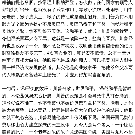
领袖们提心吊胆。按常理出牌的拜登，怎么做，任何国家的领导人
都能判断出来，也就没有了威慑作用，导致小流氓四处闹事，山中
无老虎，猴子成大王。猴子的特征就是漫山遍野。那川普为何不用
武力呢？因为他处处不服奥巴马，奥巴马得了和平奖，他就对和平
奖趋之若鹜，拿不到誓不罢休。这和平奖，就成了川普的紧箍咒，
令他跟美国军火商互骂。这就是一物降一物，盐卤点豆腐。川普经
商也是败家子一个。他不敢公布税表，表明他把他爸留给他的亿万
财富输得差不多完了，4次宣布倒闭，算是资不抵债。总有一天这
件事会真相大白的。他吹捧他是成功的商人，可以把美国带入跟中
国一样经济大发展的轨道。其实他是商业败家子，把他爷爷父亲两
代人积累的财富基本上赔光了，才去到好莱坞当配角的。
一句话：“和平奖的效应：川普当政，世界和平。”虽然和平是暂时
的。不论蓬佩奥怎么折腾，川普的政策是不会导致中共打台湾的。
拜登就说不准了。他不羡慕也不嫉妒奥巴马拿和平奖。活着，是他
最大的奢望。出来竞选，肯定是民主党大佬们劝说他的结果，他根
本就不热心竞选，川普骂他他基本上假装听不见。美国开国元勋们
费尽移山心力建立起来的民主政体，到今天是两个老人：一个谎话
连篇的疯子，一个老年痴呆的呆子竞选美国总统，美国两党对不起