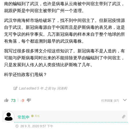
南的蝙蝠到了武汉，也许是病毒从云南被中间宿主带到了武汉，
就跟萨斯是中间宿主被带到广州一个道理。
武汉华南海鲜市场给破坏了，找不到中间宿主了。但新冠疫情源
自于武汉、新冠病毒源自于中国而且是萨斯病毒的表兄弟，这是
无可争议的科学事实。几万新冠病毒的样本来自于整个地球的所
有角落，每个都追溯到最早的武汉病毒株。
我写过很多很多博文介绍这些知识了。新冠病毒不是人造的，有
可能与萨斯病毒同时出来的不能排除更早由蝙蝠到了中间宿主，
只是发展到人传人的人类疫情比萨斯晚了几年。
科学还怕政客们甩锅？
Last edited 5 年 之前 by 润涛阎
73
-9
打开回复
(37)
常凯申
离线
28 9 月, 2020 9:57 下午