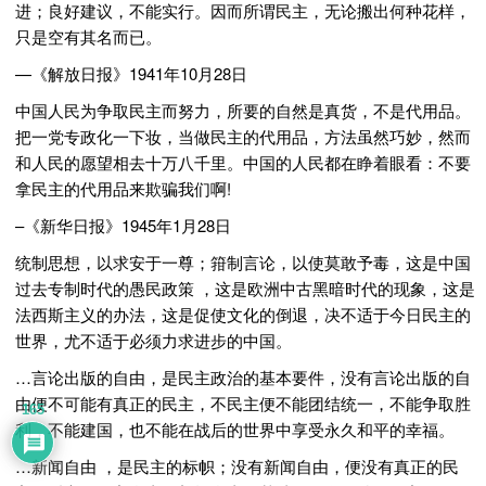
进；良好建议，不能实行。因而所谓民主，无论搬出何种花样，
只是空有其名而已。
—《解放日报》1941年10月28日
中国人民为争取民主而努力，所要的自然是真货，不是代用品。
把一党专政化一下妆，当做民主的代用品，方法虽然巧妙，然而
和人民的愿望相去十万八千里。中国的人民都在睁着眼看：不要
拿民主的代用品来欺骗我们啊!
–《新华日报》1945年1月28日
统制思想，以求安于一尊；箝制言论，以使莫敢予毒，这是中国
过去专制时代的愚民政策 ，这是欧洲中古黑暗时代的现象，这是
法西斯主义的办法，这是促使文化的倒退，决不适于今日民主的
世界，尤不适于必须力求进步的中国。
…言论出版的自由，是民主政治的基本要件，没有言论出版的自
由便不可能有真正的民主，不民主便不能团结统一，不能争取胜
165
利，不能建国，也不能在战后的世界中享受永久和平的幸福。
…新闻自由 ，是民主的标帜；没有新闻自由，便没有真正的民