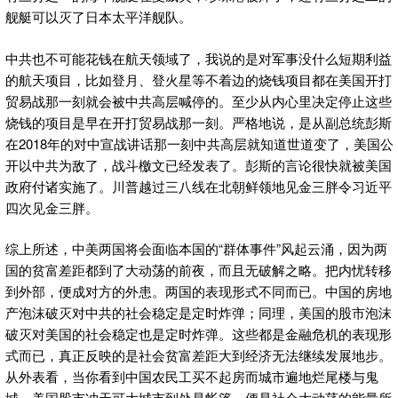
舰艇可以灭了日本太平洋舰队。
中共也不可能花钱在航天领域了，我说的是对军事没什么短期利益
的航天项目，比如登月、登火星等不着边的烧钱项目都在美国开打
贸易战那一刻就会被中共高层喊停的。至少从内心里决定停止这些
烧钱的项目是早在开打贸易战那一刻。严格地说，是从副总统彭斯
在2018年的对中宣战讲话那一刻中共高层就知道世道变了，美国公
开以中共为敌了，战斗檄文已经发表了。彭斯的言论很快就被美国
政府付诸实施了。川普越过三八线在北朝鲜领地见金三胖令习近平
四次见金三胖。
综上所述，中美两国将会面临本国的“群体事件”风起云涌，因为两
国的贫富差距都到了大动荡的前夜，而且无破解之略。把内忧转移
到外部，便成对方的外患。两国的表现形式不同而已。中国的房地
产泡沫破灭对中共的社会稳定是定时炸弹；同理，美国的股市泡沫
破灭对美国的社会稳定也是定时炸弹。这些都是金融危机的表现形
式而已，真正反映的是社会贫富差距大到经济无法继续发展地步。
从外表看，当你看到中国农民工买不起房而城市遍地烂尾楼与鬼
城、美国股市冲天可大城市到处是帐篷，便是社会大动荡的能量所