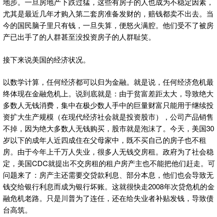
地步。一旦房地产下跌过猛，这些有房子的人也成为不稳定因素，
尤其是最近几年才购入第二套房准备发财的，赔钱都卖不出去。当
今的国民脑子里只有钱，一旦失算，便怒火满腔。他们受不了被房
产已出手了的人群甚至没投资房子的人群耻笑。
接下来说美国的经济状况。
以数学计算，任何经济都可以归为金融。就是说，任何经济危机最
终体现在金融危机上。说到底就是：由于贫富差距太大，导致绝大
多数人无钱消费，集中在极少数人手中的巨量财富只能用于继续投
资扩大生产规模（在现代经济社会就是投资股市），公司产品销售
不掉，因为绝大多数人无钱购买，股市就是泡沫了。今天，美国30
岁以下的成年人近四成住在父母家中，既不买自己的房子也不租
房。由于今年上千万人失业，很多人无钱交房租。政府为了社会稳
定，美国CDC就提出不交房租的租户房产主也不能把他们赶走。可
问题来了：房产主还需要交贷款利息、部分本息，他们也会导致无
钱交给银行利息而成为银行坏账。这就很快走2008年次贷危机的金
融危机老路。只是川普为了连任，还在给失业者补贴发钱，导致债
台高筑。