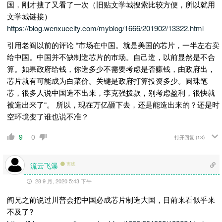
国，刚才搜了又看了一次（旧贴文学城搜索比较方便，所以就用
文学城链接）
https://blog.wenxuecity.com/myblog/1666/201902/13322.html
引用老阎以前的评论 “
市场在中国。就是美国的芯片，一半左右卖
给中国。中国并不缺制造芯片的市场。自己造，以前显然是不合
算。如果政府给钱，你造多少不需要考虑是否赚钱，由政府出，
芯片就有可能成为白菜价。关键是政府打算投资多少。圆珠笔
芯，很多人说中国造不出来，李克强拨款，别考虑盈利，很快就
被造出来了“。 所以，现在万亿砸下去，还是能造出来的？还是时
空环境变了谁也说不准？
9
0
打开回复
(13)
流云飞瀑
离线
28 9 月, 2020 5:43 下午
阎兄之前说过川普会把中国必成芯片制造大国，目前来看似乎来
不及了?