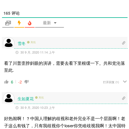
165
评论
最新
雪冬
离线
30 9 月, 2020 11:14 上午
看了川普歪脖斜眼的演讲，需要去看下里根缓一下。共和党沦落
至此.
6
-2
打开回复
(1)
生如夏花
离线
30 9 月, 2020 10:23 上午
好热闹啊！
中国人理解的歧视和老外完全不是一个层面啊！老
?
子这么有钱了，只有我歧视你个loser你凭啥歧视我啊！太中国特