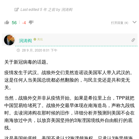
Last edited 5 年 之前 by 润涛阎
56
-4
打开回复
(4)
润涛阎
离线
28 9 月, 2020 8:01 下午
关于新冠病毒的话题。
疫情发生于武汉。战狼外交们竟然造谣说美国军人带入武汉的。
这是任何人当美国总统都必然翻脸的，与民主党还是共和党无
关。
当然，战狼外交并非从疫情开始。如果是希拉里上台，TPP就把
中国贸易给堵死了。战狼外交最早体现在南海造岛，声称九段线
时。去读润涛阎在那时候的旧作，详细分析并预测到美国不会在
南海放过中共，以放弃美国坚持的3海浬国境线外自由航行的底
线。
这是美国的底线，美国不承认12海浬领海权，只承认3海里领海。