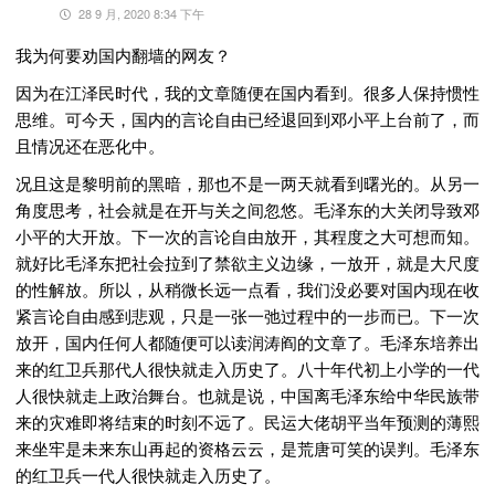
28 9 月, 2020 8:34 下午
我为何要劝国内翻墙的网友？
因为在江泽民时代，我的文章随便在国内看到。很多人保持惯性
思维。可今天，国内的言论自由已经退回到邓小平上台前了，而
且情况还在恶化中。
况且这是黎明前的黑暗，那也不是一两天就看到曙光的。从另一
角度思考，社会就是在开与关之间忽悠。毛泽东的大关闭导致邓
小平的大开放。下一次的言论自由放开，其程度之大可想而知。
就好比毛泽东把社会拉到了禁欲主义边缘，一放开，就是大尺度
的性解放。所以，从稍微长远一点看，我们没必要对国内现在收
紧言论自由感到悲观，只是一张一弛过程中的一步而已。下一次
放开，国内任何人都随便可以读润涛阎的文章了。毛泽东培养出
来的红卫兵那代人很快就走入历史了。八十年代初上小学的一代
人很快就走上政治舞台。也就是说，中国离毛泽东给中华民族带
来的灾难即将结束的时刻不远了。民运大佬胡平当年预测的薄熙
来坐牢是未来东山再起的资格云云，是荒唐可笑的误判。毛泽东
的红卫兵一代人很快就走入历史了。