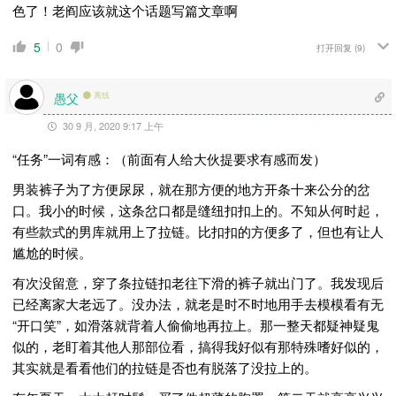
色了！老阎应该就这个话题写篇文章啊
5
0
打开回复
(9)
愚父
离线
30 9 月, 2020 9:17 上午
“任务”一词有感：（前面有人给大伙提要求有感而发）
男装裤子为了方便尿尿，就在那方便的地方开条十来公分的岔
口。我小的时候，这条岔口都是缝纽扣扣上的。不知从何时起，
有些款式的男库就用上了拉链。比扣扣的方便多了，但也有让人
尴尬的时候。
有次没留意，穿了条拉链扣老往下滑的裤子就出门了。我发现后
已经离家大老远了。没办法，就老是时不时地用手去模模看有无
“开口笑”，如滑落就背着人偷偷地再拉上。那一整天都疑神疑鬼
似的，老盯着其他人那部位看，搞得我好似有那特殊嗜好似的，
其实就是看看他们的拉链是否也有脱落了没拉上的。