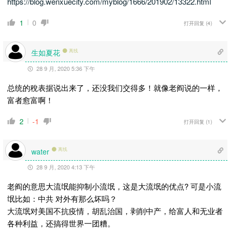
https://blog.wenxuecity.com/myblog/1666/201902/13322.html
1
0
打开回复
(4)
生如夏花
离线
28 9 月, 2020 5:36 下午
总统的稅表据说出来了，还没我们交得多！就像老阎说的一样，
富者愈富啊！
2
-1
打开回复
(1)
离线
water
28 9 月, 2020 4:13 下午
老阎的意思大流氓能抑制小流氓，这是大流氓的优点? 可是小流
氓比如：中共 对外有那么坏吗？
大流氓对美国不抗疫情，胡乱治国，剥削中产，给富人和无业者
各种利益，还搞得世界一团糟。