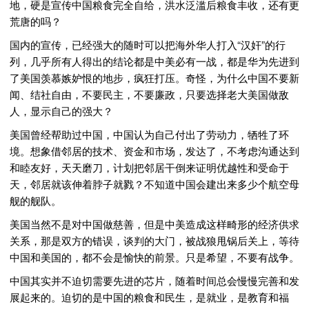
地，硬是宣传中国粮食完全自给，洪水泛滥后粮食丰收，还有更
荒唐的吗？
国内的宣传，已经强大的随时可以把海外华人打入“汉奸”的行
列，几乎所有人得出的结论都是中美必有一战，都是华为先进到
了美国羡慕嫉妒恨的地步，疯狂打压。奇怪，为什么中国不要新
闻、结社自由，不要民主，不要廉政，只要选择老大美国做敌
人，显示自己的强大？
美国曾经帮助过中国，中国认为自己付出了劳动力，牺牲了环
境。想象借邻居的技术、资金和市场，发达了，不考虑沟通达到
和睦友好，天天磨刀，计划把邻居干倒来证明优越性和受命于
天，邻居就该伸着脖子就戮？不知道中国会建出来多少个航空母
舰的舰队。
美国当然不是对中国做慈善，但是中美造成这样畸形的经济供求
关系，那是双方的错误，谈判的大门，被战狼甩锅后关上，等待
中国和美国的，都不会是愉快的前景。只是希望，不要有战争。
中国其实并不迫切需要先进的芯片，随着时间总会慢慢完善和发
展起来的。迫切的是中国的粮食和民生，是就业，是教育和福