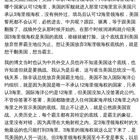
哪个国家认可12海里，美国的军舰就进入那里12海里宣示美国只
承认3海里领海权，没有例外过。填岛后认可12海里领海权，美国
誓死都不会认可，必然进去。中共呢？跟踪、驱离，等于跟美国
翻脸了。战狼外交从那时候开始的。在那个时候润涛阎就介绍美
国3海里领海权是美国的底线，谁碰就被打脸。这个底线直到美国
放弃世界霸主地位为止。想让美国放弃3海浬领海权底线的，就是
想干翻美国，想当霸主。
我的博文当时也认为中共外交人员也许不知道美国这个底线，也
许知道但就是要挑战。我认为是后者。这与谁当美国总统没一毛
钱关系，除非该总统放弃美国霸主地位。美国不加入国际海洋公
约组织，就是因为美国是唯一不承认12海里领海权的国家，只承
认3海里。国际海洋公约是12海里，但美国没加入没签署此公约。
不管你签署不签署，美国都随便进入任何国家海岸线12海里之内3
海里之外宣示美国的底线。阻止不让进入，就是公然跟美国宣
战。人类历史上，每个霸主都有其特定的底线，是霸主的象征。
这里没有对错，因为真理在大炮射程之内。定3海浬领海权时的大
炮最远的也只能打到3海里。3海里的领海权就这么定下来了，是
骂美国的人另一说法。但3海里领海权美国至今不变是事实，以后