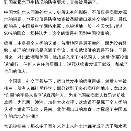
到国家紧急卫生情况的防疫要求，直接被甩锅了。
中国大陆华人同海外华人，史所未有的撕裂。不仅仅是病毒发源
地的问题，也不仅仅是防疫物资被垄断后口罩外交的问题。最残
酷的是，中国反科学网络水军，水银泻地一般，今天大陆超过
90%的民众，坚持认为，这个病毒是外国到中国投毒的。
瘟疫，本身是全人类的灾难，首发地区是最不幸的，因为没有经
验，处理的过程总是充满了争议，其实武汉做的真是不好，但是
后来一对比欧洲和美国，优越感充斥了14亿国人，然后“美军投毒
说”盛行，任何人在任何层面上，说冠状病毒发源于武汉，都成了
他们的仇人。
一个国家，外交官领头下，把自然发生的瘟疫甩锅，然后人性被
扭曲，所有人都排斥科学，部分达到了丧心病狂的地步，拿出来
“自黑”的字眼来形容说真话的人。为其他国家病毒人群迅速扩张
欢呼，为巴西、澳洲、加州大火欢呼，这难道不是属于全人类的
灾难？难道不知道，是南、北美洲出口的粮食，才撑起了中国30
年的房地产狂潮？
常识被扭曲，那么多千百年来养出来的土地都变成了房子和水泥