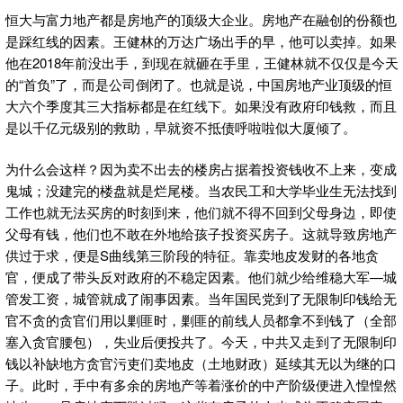
恒大与富力地产都是房地产的顶级大企业。房地产在融创的份额也
是踩红线的因素。王健林的万达广场出手的早，他可以卖掉。如果
他在2018年前没出手，到现在就砸在手里，王健林就不仅仅是今天
的“首负”了，而是公司倒闭了。也就是说，中国房地产业顶级的恒
大六个季度其三大指标都是在红线下。如果没有政府印钱救，而且
是以千亿元级别的救助，早就资不抵债呼啦啦似大厦倾了。
为什么会这样？因为卖不出去的楼房占据着投资钱收不上来，变成
鬼城；没建完的楼盘就是烂尾楼。当农民工和大学毕业生无法找到
工作也就无法买房的时刻到来，他们就不得不回到父母身边，即使
父母有钱，他们也不敢在外地给孩子投资买房子。这就导致房地产
供过于求，便是S曲线第三阶段的特征。靠卖地皮发财的各地贪
官，便成了带头反对政府的不稳定因素。他们就少给维稳大军—城
管发工资，城管就成了闹事因素。当年国民党到了无限制印钱给无
官不贪的贪官们用以剿匪时，剿匪的前线人员都拿不到钱了（全部
塞入贪官腰包），失业后便投共了。今天，中共又走到了无限制印
钱以补缺地方贪官污吏们卖地皮（土地财政）延续其无以为继的口
子。此时，手中有多余的房地产等着涨价的中产阶级便进入惶惶然