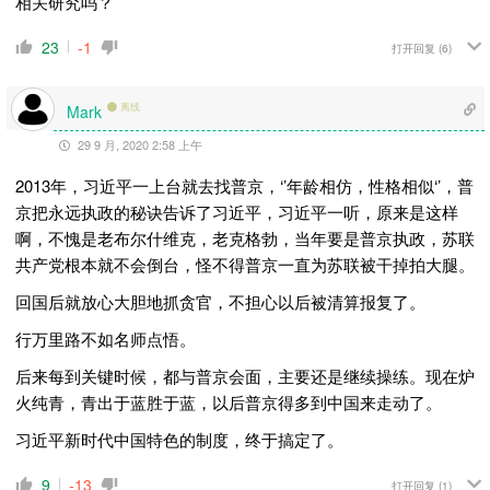
相关研究吗？
23
-1
打开回复
(6)
离线
Mark
29 9 月, 2020 2:58 上午
2013年，习近平一上台就去找普京，‘’年龄相仿，性格相似‘’，普
京把永远执政的秘诀告诉了习近平，习近平一听，原来是这样
啊，不愧是老布尔什维克，老克格勃，当年要是普京执政，苏联
共产党根本就不会倒台，怪不得普京一直为苏联被干掉拍大腿。
回国后就放心大胆地抓贪官，不担心以后被清算报复了。
行万里路不如名师点悟。
后来每到关键时候，都与普京会面，主要还是继续操练。现在炉
火纯青，青出于蓝胜于蓝，以后普京得多到中国来走动了。
习近平新时代中国特色的制度，终于搞定了。
9
-13
打开回复
(1)