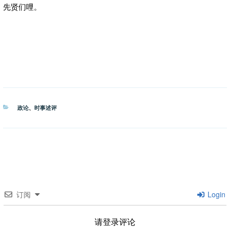
先贤们哩。
分
政论
、
时事述评
类
订阅
Login
请登录评论