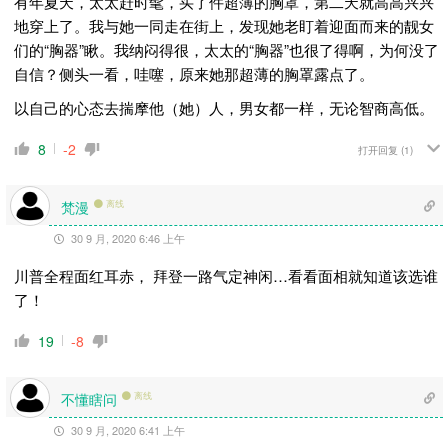
有年夏天，太太赶时髦，买了件超薄的胸罩，第二天就高高兴兴
地穿上了。我与她一同走在街上，发现她老盯着迎面而来的靓女
们的“胸器”瞅。我纳闷得很，太太的“胸器”也很了得啊，为何没了
自信？侧头一看，哇噻，原来她那超薄的胸罩露点了。
以自己的心态去揣摩他（她）人，男女都一样，无论智商高低。
8
-2
打开回复
(1)
梵漫
离线
30 9 月, 2020 6:46 上午
川普全程面红耳赤， 拜登一路气定神闲…看看面相就知道该选谁
了！
19
-8
不懂瞎问
离线
30 9 月, 2020 6:41 上午