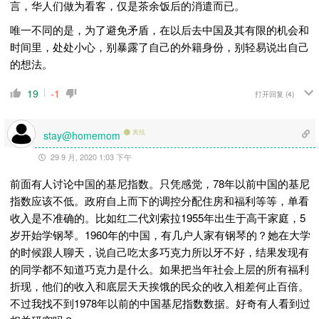
言，华人们做为看客，仅是茶余饭后的消遣而已。
唯一不同的是，为了避免矛盾，在以后去中国及其有限的机会和
时间里，处处小心，别暴露了自己的外籍身份，别轻易说出自己
的想法。
19
-1
打开回复
(4)
离线
stay@homemom
29 9 月, 2020 1:03 下午
前面有人讨论中国的基尼指数。只凭感觉，78年以前中国的基尼
指数应该不低。政府自上而下的调控分配住房和福利等等，单看
收入是不准确的。比如红二代刘索拉1955年出生于高干家庭，5
岁开始学钢琴。1960年的中国，有几户人家有钢琴的？她在大学
的时候跟人聊天，说自己吃太多巧克力所以牙不好，结果发现有
的同学都不知道巧克力是什么。如果把当年社会上层的所有福利
折现，他们的收入和底层天天挨饿的民众的收入相差何止百倍。
不过我找不到1978年以前的中国基尼指数数据。好奇有人看到过