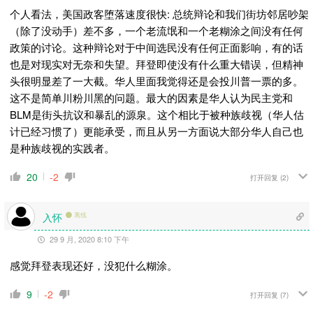
个人看法，美国政客堕落速度很快: 总统辩论
和我们街坊邻居吵架
（除了没动手）差不多，一个老流氓和一个老糊涂之间没有任何
政策的讨论。这种辩论对于中间选民没有任何正面影响，有的话
也是对现实对无奈和失望。拜登即使没有什么重大错误，但精神
头很明显差了一大截。华人里面我觉得还是会投川普一票的多。
这不是简单川粉川黑的问题。最大的因素是华人认为民主党和
BLM是街头抗议和暴乱的源泉。这个相比于被种族歧视（华人估
计已经习惯了）更能承受，而且从另一方面说大部分华人自己也
是种族歧视的实践者。
20
-2
打开回复
(2)
入怀
离线
29 9 月, 2020 8:10 下午
感觉拜登表现还好，没犯什么糊涂。
9
-2
打开回复
(7)