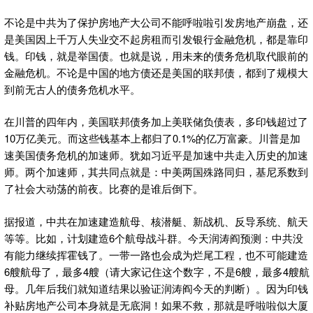
不论是中共为了保护房地产大公司不能呼啦啦引发房地产崩盘，还
是美国因上千万人失业交不起房租而引发银行金融危机，都是靠印
钱。印钱，就是举国债。也就是说，用未来的债务危机取代眼前的
金融危机。不论是中国的地方债还是美国的联邦债，都到了规模大
到前无古人的债务危机水平。
在川普的四年内，美国联邦债务加上美联储负债表，多印钱超过了
10万亿美元。而这些钱基本上都归了0.1%的亿万富豪。川普是加
速美国债务危机的加速师。犹如习近平是加速中共走入历史的加速
师。两个加速师，其共同点就是：中美两国殊路同归，基尼系数到
了社会大动荡的前夜。比赛的是谁后倒下。
据报道，中共在加速建造航母、核潜艇、新战机、反导系统、航天
等等。比如，计划建造6个航母战斗群。今天润涛阎预测：中共没
有能力继续挥霍钱了。一带一路也会成为烂尾工程，也不可能建造
6艘航母了，最多4艘（请大家记住这个数字，不是6艘，最多4艘航
母。几年后我们就知道结果以验证润涛阎今天的判断）。因为印钱
补贴房地产公司本身就是无底洞！如果不救，那就是呼啦啦似大厦