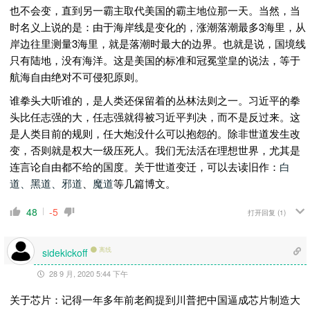
也不会变，直到另一霸主取代美国的霸主地位那一天。当然，当
时名义上说的是：由于海岸线是变化的，涨潮落潮最多3海里，从
岸边往里测量3海里，就是落潮时最大的边界。也就是说，国境线
只有陆地，没有海洋。这是美国的标准和冠冕堂皇的说法，等于
航海自由绝对不可侵犯原则。
谁拳头大听谁的，是人类还保留着的丛林法则之一。习近平的拳
头比任志强的大，任志强就得被习近平判决，而不是反过来。这
是人类目前的规则，任大炮没什么可以抱怨的。除非世道发生改
变，否则就是权大一级压死人。我们无法活在理想世界，尤其是
连言论自由都不给的国度。关于世道变迁，可以去读旧作：
白
道、黑道、邪道
、
魔道
等几篇博文。
48
-5
打开回复
(1)
离线
sidekickoff
28 9 月, 2020 5:44 下午
关于芯片：记得一年多年前老阎提到川普把中国逼成芯片制造大