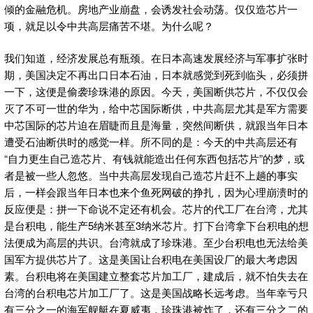
倾的金融危机。房地产业崩盘，会诱发社会动荡。仅仅造芯片一
项，就足以令中共高层痛苦不堪。为什么呢？
我们知道，经济发展总有瓶颈。在日本高速发展经济与军事扩张时
期，美国决定不再出口日本石油，日本就感觉到死到临头，必须拼
一下，这便是偷袭珍珠港的原因。今天，美国断供芯片，不仅仅会
灭了不可一世的华为，给中芯国际断供，中共高层尤其是军方需要
中芯国际的芯片迫在眉睫而且是海量，突然间断供，就跟当年日本
遭受石油断供时的感觉一样。所不同的是：今天的中共高层还有
“自力更生自己造芯片、有钱就能造出任何东西包括芯片”的梦，或
者是被一些人忽悠。当中共高层发现自己造芯片赶不上趟的事实
后，一样会跟当年日本也来个鱼死网破的挣扎，因为心理崩溃时的
反应便是：拼一下命说不定还有机会。芯片的代工厂在台湾，尤其
是台积电，能生产5纳米甚至3纳米芯片。打下台湾拿下台积电的想
法便成为高层的共识。台湾就成了珍珠港。至少台积电也无法给美
国军方提供芯片了。这是美国让台积电在美国设厂的最大考虑因
素。台积电将在美国建立整套芯片加工厂，建成后，就不怕失去在
台湾的台积电芯片加工厂了。这是美国战略长远考虑。当年幸亏只
有三分之一的海军舰艇在夏威夷，珍珠港被炸了，还有三分之二的