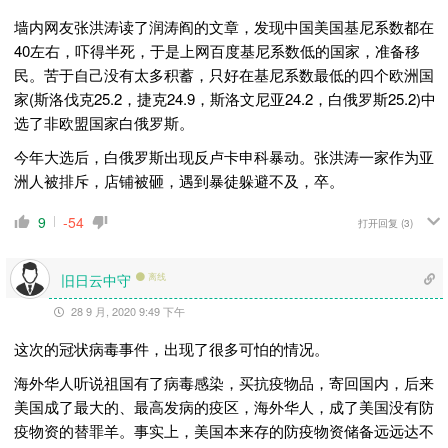
墙内网友张洪涛读了润涛阎的文章，发现中国美国基尼系数都在
40左右，吓得半死，于是上网百度基尼系数低的国家，准备移
民。苦于自己没有太多积蓄，只好在基尼系数最低的四个欧洲国
家(斯洛伐克25.2，捷克24.9，斯洛文尼亚24.2，白俄罗斯25.2)中
选了非欧盟国家白俄罗斯。
今年大选后，白俄罗斯出现反卢卡申科暴动。张洪涛一家作为亚
洲人被排斥，店铺被砸，遇到暴徒躲避不及，卒。
9
-54
打开回复
(3)
旧日云中守
离线
28 9 月, 2020 9:49 下午
这次的冠状病毒事件，出现了很多可怕的情况。
海外华人听说祖国有了病毒感染，买抗疫物品，寄回国内，后来
美国成了最大的、最高发病的疫区，海外华人，成了美国没有防
疫物资的替罪羊。事实上，美国本来存的防疫物资储备远远达不