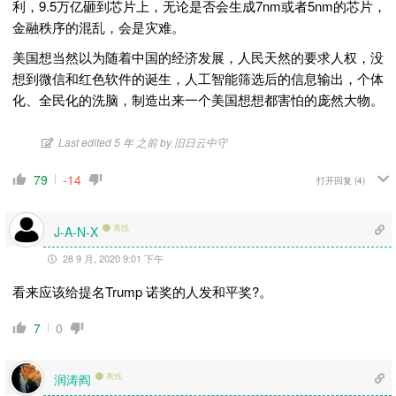
利，9.5万亿砸到芯片上，无论是否会生成7nm或者5nm的芯片，
金融秩序的混乱，会是灾难。
美国想当然以为随着中国的经济发展，人民天然的要求人权，没
想到微信和红色软件的诞生，人工智能筛选后的信息输出，个体
化、全民化的洗脑，制造出来一个美国想想都害怕的庞然大物。
Last edited 5 年 之前 by 旧日云中守
79
-14
打开回复
(4)
离线
J-A-N-X
28 9 月, 2020 9:01 下午
看来应该给提名Trump 诺奖的人发和平奖?。
7
0
润涛阎
离线