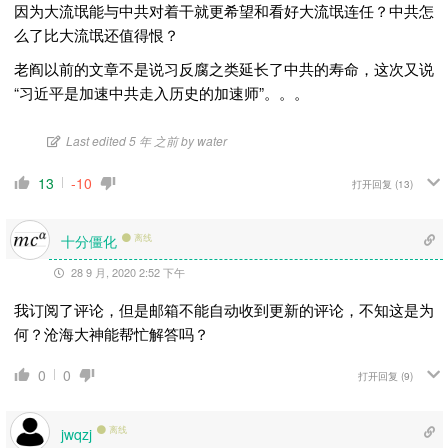
因为大流氓能与中共对着干就更希望和看好大流氓连任？中共怎
么了比大流氓还值得恨？
老阎以前的文章不是说习反腐之类延长了中共的寿命，这次又说
“习近平是加速中共走入历史的加速师”。。。
Last edited 5 年 之前 by water
13
-10
打开回复
(13)
十分僵化
离线
28 9 月, 2020 2:52 下午
我订阅了评论，但是邮箱不能自动收到更新的评论，不知这是为
何？沧海大神能帮忙解答吗？
0
0
打开回复
(9)
离线
jwqzj