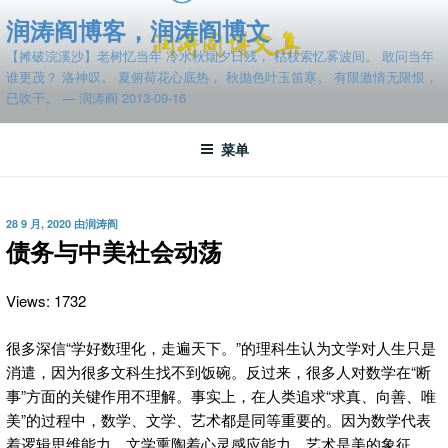
跳
润涛阎博客，润涛阎博文
至
【摊破浣溪沙】老树忆当年 冷水秋烟夕日残， 枯枝索忆雾波间。 敢问当年
内
谁更茂？ 洛神叹。 夏俯荷花心底热， 秋抛色叶玉笛寒。 有限激情无限恨，
容
已吹干。 — 润涛阎 2013-09-16
菜单
发
28 9 月, 2020
由
润涛阎
布
债务与中美社会动荡
于
Views: 1732
很多深信“学好数理化，走遍天下。”的理科生认为文学对人生只是
消遣，因为
很多文科生找不到饭碗。反过来，很多人对数学在“断
事”方面的关键作用不理解。事实上，在人类追求“求真、向善、唯
美”的过程中，数学、文学、艺术都是同等重要的。因为数学代表
着逻辑思维能力，文学熏陶着心灵感应能力，艺术是美的象征。