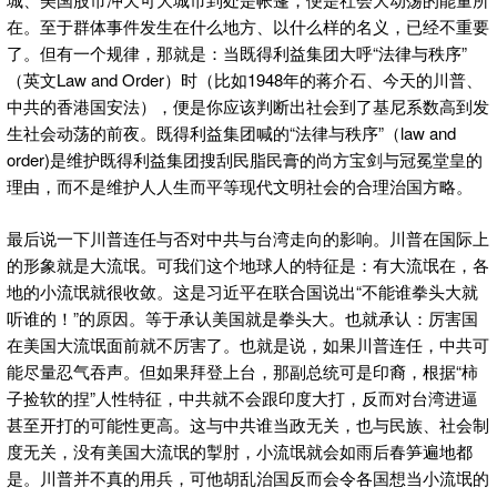
在。至于群体事件发生在什么地方、以什么样的名义，已经不重要
了。但有一个规律，那就是：当既得利益集团大呼“法律与秩序”
（英文Law and Order）时（比如1948年的蒋介石、今天的川普、
中共的香港国安法），便是你应该判断出社会到了基尼系数高到发
生社会动荡的前夜。既得利益集团喊的“法律与秩序”（law and
order)是维护既得利益集团搜刮民脂民膏的尚方宝剑与冠冕堂皇的
理由，而不是维护人人生而平等现代文明社会的合理治国方略。
最后说一下川普连任与否对中共与台湾走向的影响。川普在国际上
的形象就是大流氓。可我们这个地球人的特征是：有大流氓在，各
地的小流氓就很收敛。这是习近平在联合国说出“不能谁拳头大就
听谁的！”的原因。等于承认美国就是拳头大。也就承认：厉害国
在美国大流氓面前就不厉害了。也就是说，如果川普连任，中共可
能尽量忍气吞声。但如果拜登上台，那副总统可是印裔，根据“柿
子捡软的捏”人性特征，中共就不会跟印度大打，反而对台湾进逼
甚至开打的可能性更高。这与中共谁当政无关，也与民族、社会制
度无关，没有美国大流氓的掣肘，小流氓就会如雨后春笋遍地都
是。川普并不真的用兵，可他胡乱治国反而会令各国想当小流氓的