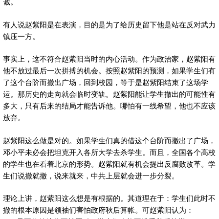
诚。
有人说赵紫阳是在表演，目的是为了给历史留下他是站在反对武力
镇压一方。
事实上，这不符合赵紫阳当时的内心活动。作为政治家，赵紫阳有
他不放过最后一次拼搏的机会。按照赵紫阳的预测，如果学生们有
了这个台阶而撤出广场，回到校园，等于是赵紫阳结束了这场学
运。那历史的走向就会临时变轨。赵紫阳能让学生撤出的可能性有
多大，只有后来的结局才能告诉他。哪怕有一线希望，他也不应该
放弃。
赵紫阳这么做是对的。如果学生们真的借这个台阶而撤出了广场，
邓小平未必会把坦克开入各所大学去杀学生。而且，全国各个高校
的学生也在看着北京的形势。赵紫阳就有机会提出反腐败改革。学
生们说撤就撤，说来就来，中共上层就会进一步分裂。
理论上讲，赵紫阳这么想是有根据的。其道理在于：学生们此时不
撤的根本原因是领袖们害怕政府秋后算帐。可赵紫阳认为：