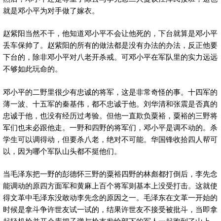
就是邓小平为对手做了嫁衣。
赵紫阳当然不干，他知道邓小平不会让他死的，下台就算是邓小平
丢车保帅了。赵紫阳的所有的做法都是没有办法的办法，反正他要
下台的，除非邓小平对八老开杀戒。可邓小平在军队里的实力远远
不够如此玩命的。
邓小平的二野里很少有忠诚的将军，这是非常奇怪的事。十四军的
薄一波、十五军的秦基伟，都不忠诚于他。刘华清和张震是否真的
忠诚于他，也没有经历过考验。但他一直欺负粟裕，粟裕的三野将
军们也未必跟他走。一野和四野的将军们，邓小平是调不动的。杀
学生可以调得动，但要杀八老，绝对不可能。华国锋收拾四人帮可
以，因为哪个军队山头都不挺他们。
当毛泽东把一野的彭德怀三野的粟裕四野的林彪都打倒后，李先念
能调动的原四方面军和黄麻上百个将军则基本上没受打击。这就使
得文革中毛泽东没敢动李先念的原因之一。毛泽东在文革一开始的
时候是拿斗争许世友试一试的，结果许世友不接受被批斗，当即拿
起轻机枪并开仓库把子弹与枪支发给部下的军人一起跑到了山上，