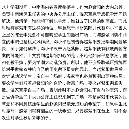
八九学潮期间，中南海内各派摩拳擦掌，作为赵紫阳的大内总管，
负责中南海保卫任务的中央办公厅主任，温家宝急于想把学潮问题
解决。他清楚，谁能和平解决学潮，谁就占了民意的制高点。而此
时唯有赵紫阳有这样的地位，毕竟想干掉赵紫阳并代替邓小平当太
上皇的陈云李先念不可能盼望学生们撤出广场，而与赵紫阳势不两
立的李鹏也趁机兴风作浪。邓小平起初告诉赵紫阳要把学潮问题解
决。至于如何解决，邓小平没告诉赵紫阳。赵紫阳便有软硬两套方
案的可能性。上文提到赵紫阳担心的是，不论他如何平息学潮，他
都会被干掉，要为学潮大动乱负责。所以，他不会采取镇压措施而
给对手做嫁衣并给自己的历史留下屠夫的罪名。当赵紫阳做最后一
次尝试劝退学生，亲自去广场时，温家宝也必然预测出两种结局：
要么学生们顺着赵紫阳给的台阶，撤离广场；要么赵紫阳彻底失
败。温家宝亲自去广场，表明此时不是赵紫阳在下台前的表演，而
是告诉学生们中央办公厅主任都来到了广场，不是赵紫阳代表的改
革派和不同意镇压学生的赵紫阳已毫无成功的希望了，如果学生此
时撤离，赵紫阳就有翻盘的一线希望。只要赵紫阳在台上，就不会
发生对学生秋后算帐的事。