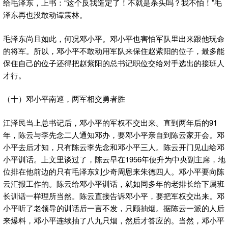
给毛泽东，上书：“这个反我造定了！不就是杀头吗？我不怕！”毛
泽东再也没敢动谭震林。
毛泽东尚且如此，何况邓小平。邓小平也害怕军队里出来跟他玩命
的将军。所以，邓小平不敢动用军队来保住赵紫阳的位子，最多能
保住自己的位子还得把赵紫阳的总书记职位交给对手选出的接班人
才行。
（十）邓小平南巡，两军相交勇者胜
江泽民当上总书记后，邓小平的军权不交出来。直到两年后的91
年，陈云与李先念二人通知邓办，要邓小平亲自到陈云家开会。邓
小平去后才知，只有陈云李先念和邓小平三人。陈云开门见山给邓
小平训话。上文里谈过了，陈云早在1956年便升为中央副主席，地
位排在他前边的只有毛泽东刘少奇周恩来朱德四人。邓小平要向陈
云汇报工作的。陈云给邓小平训话，就如同多年的老排长给下属班
长训话一样理所当然。陈云直接告诉邓小平，要把军权交出来。邓
小平听了老领导的训话后一言不发，只顾抽烟。据陈云一派的人后
来爆料，邓小平连续抽了八九只烟，然后才答应的。当然，邓小平