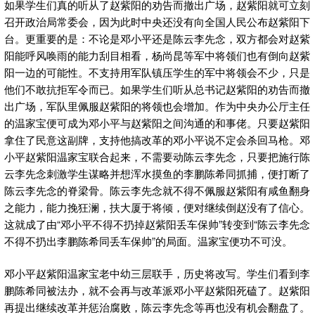
如果学生们真的听从了赵紫阳的劝告而撤出广场，赵紫阳就可立刻
召开政治局常委会，因为此时中央还没有向全国人民公布赵紫阳下
台。更重要的是：不论是邓小平还是陈云李先念，双方都会对赵紫
阳能呼风唤雨的能力刮目相看，杨尚昆等军中将领们也有倒向赵紫
阳一边的可能性。不支持用军队镇压学生的军中将领会不少，只是
他们不敢抗拒军令而已。如果学生们听从总书记赵紫阳的劝告而撤
出广场，军队里佩服赵紫阳的将领也会增加。作为中央办公厅主任
的温家宝便可成为邓小平与赵紫阳之间沟通的和事佬。只要赵紫阳
拿住了民意这副牌，支持他搞改革的邓小平说不定会杀回马枪。邓
小平赵紫阳温家宝联合起来，不需要动陈云李先念，只要把施行陈
云李先念刺激学生谋略并想浑水摸鱼的李鹏陈希同抓捕，便打断了
陈云李先念的脊梁骨。陈云李先念就不得不佩服赵紫阳有咸鱼翻身
之能力，能力挽狂澜，扶大厦于将倾，便对继续倒赵没有了信心。
这就成了由“邓小平不得不扔掉赵紫阳丢车保帅”转变到“陈云李先念
不得不扔出李鹏陈希同丢车保帅”的局面。温家宝便功不可没。
邓小平赵紫阳温家宝老中幼三层联手，历史将改写。学生们看到李
鹏陈希同被法办，就不会再与改革派邓小平赵紫阳死磕了。赵紫阳
再提出继续改革并惩治腐败，陈云李先念等再也没有机会翻盘了。