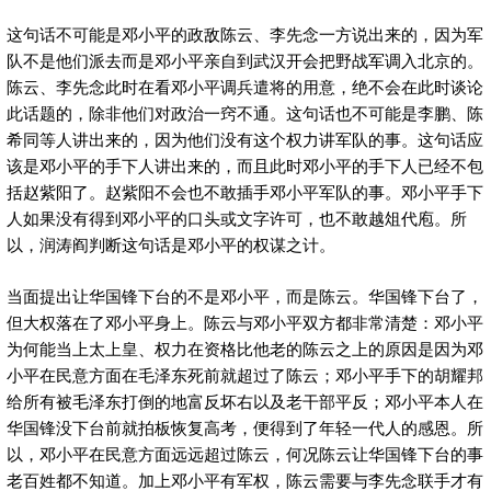
这句话不可能是邓小平的政敌陈云、李先念一方说出来的，因为军
队不是他们派去而是邓小平亲自到武汉开会把野战军调入北京的。
陈云、李先念此时在看邓小平调兵遣将的用意，绝不会在此时谈论
此话题的，除非他们对政治一窍不通。这句话也不可能是李鹏、陈
希同等人讲出来的，因为他们没有这个权力讲军队的事。这句话应
该是邓小平的手下人讲出来的，而且此时邓小平的手下人已经不包
括赵紫阳了。赵紫阳不会也不敢插手邓小平军队的事。邓小平手下
人如果没有得到邓小平的口头或文字许可，也不敢越俎代庖。所
以，润涛阎判断这句话是邓小平的权谋之计。
当面提出让华国锋下台的不是邓小平，而是陈云。华国锋下台了，
但大权落在了邓小平身上。陈云与邓小平双方都非常清楚：邓小平
为何能当上太上皇、权力在资格比他老的陈云之上的原因是因为邓
小平在民意方面在毛泽东死前就超过了陈云；邓小平手下的胡耀邦
给所有被毛泽东打倒的地富反坏右以及老干部平反；邓小平本人在
华国锋没下台前就拍板恢复高考，便得到了年轻一代人的感恩。所
以，邓小平在民意方面远远超过陈云，何况陈云让华国锋下台的事
老百姓都不知道。加上邓小平有军权，陈云需要与李先念联手才有