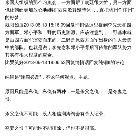
米国人组织的那个习奥会，一方面帮了朝廷很大忙，另一方面
也让朝廷更加放心地继续“西湖歌舞幾時休 …. 直把杭州作汴州”
的好梦。
残阳如血2013-06-13 18:16:09回复悄悄话这里提到李先念和四
方面军、邓小平和二野的历史渊源。应该注意到，二野基本就
是由四方面军演变而来的。二野是原四方面军出身的军人最集
中的部队。也就是说，李先念和邓小平背后可依靠的军队势力
其实有很大程度的重合。
比哭笑好2013-06-13 18:06:53回复悄悄话回复纯铜II的评论:
纯铜是“逢阎必反”，不论任何观点、主题。
原因只能是私仇。私仇有两种：一是杀父之仇，二是夺妻之
恨。
杀父之仇不可能，没人相信润涛阎会有杀人记录。
夺妻之恨？可能性不能排除，但也不是很高。