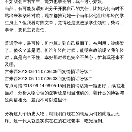
不如柴会左右学生。能力也够差的，玩不过小姑娘。
当然，有可能所谓知识分子开脱自己的责任，比如为何当时不
站出来和柴玲对质，现在都推到她一个当年比他们都年轻的学
生身上？但我看对照文章，觉得还是激进派学生领袖，柴玲，
李录，要负主要责任。
普通学生，最可怜，但也算走到自己反面了。被利用，被绑架
了。傻么？算是吧。但谁年轻的时候，能明白政治呢？我年轻
时，真是完全不懂。幸好那时候也完全不关心，忙着玩还来不
及哪。
古来西2013-06-14 07:36:09回复悄悄话盼续二
古来西2013-06-14 07:36:08回复悄悄话盼续二
有点可惜2013-06-14 06:05:15回复悄悄话第一篇更好，‘续’也相
当好，分析人物心理的逻辑还是相当准确的。姜什么的博客与
这两篇相比，差距不可以道里计。
分析这几个历史人物，就能明白现在的朝廷为何如此混乱无
序。这一代人就是实实在在的在吃老本，吃光拉倒。