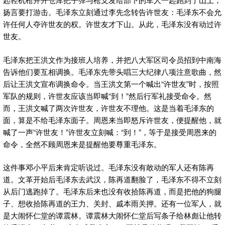
扬言要打游击。毛泽东立刻通过李先念转告许世友：毛泽东不会允
许任何人夺许世友的权。许世友才下山。从此，毛泽东没有动过许
世友。
毛泽东把王洪文作为接班人培养，并把八大军区司令员招到中南海
告诉他们要互相调换。毛泽东先带头唱三大纪律八项注意歌曲，然
后让王洪文宣布调换命令。当王洪文第一个喊出“许世友”时，按照
军队的规则，许世友应该当即喊“到！”然后行军礼接受命令。然
而，王洪文喊了两次许世友，许世友不理他。这是当着毛泽东的
面，算是不给毛泽东面子。周恩来当即怒斥许世友，便提醒他，就
喊了一声“许世友！”许世友立刻喊：“到！”，等于是接受周恩来的
命令，全然不顾周恩来是提醒他要尊重毛泽东。
这件事邓小平后来肯定听说过。毛泽东没有敢动的军人还有陈再
道。文革开始后毛泽东去武汉，陈再道翻脸了，毛泽东不得不立刻
从后门逃跑掉了。毛泽东后来也没有收拾陈再道，而是把他的狗腿
子、想收拾陈再道的王力、关封、戚本雨关押。还有一位军人，就
是大闹怀仁堂的谭震林。谭震林大闹怀仁堂后写条子给林彪让他转