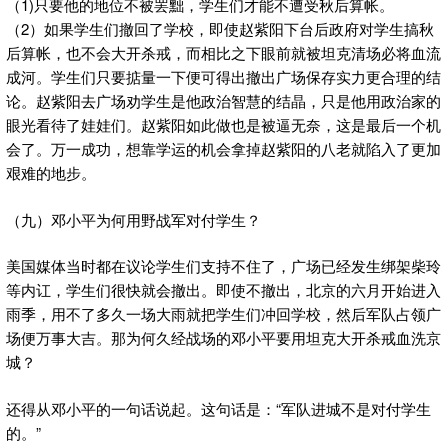
（1)只要他的地位不被罢黜，学生们才能不遭受秋后算帐。
（2）如果学生们撤回了学校，即使赵紫阳下台后政府对学生搞秋
后算帐，也不会大开杀戒，而相比之下眼前就被坦克清场必将血流
成河。学生们只要掂量一下便可得出撤出广场保存实力更合理的结
论。赵紫阳去广场劝学生是他政治智慧的结晶，只是他用政治家的
眼光看待了娃娃们。赵紫阳如此做也是被逼无奈，这是最后一个机
会了。万一成功，想靠学运的机会拿掉赵紫阳的八老就陷入了更加
艰难的地步。
（九）邓小平为何用野战军对付学生？
美国媒体当时都在议论学生们支持不住了，广场已经发生绑架柴玲
等内讧，学生们很快就会撤出。即使不撤出，北京的六月开始进入
雨季，用不了多久一场大雨就把学生们冲回学校，然后军队占领广
场便万事大吉。那为何久经战场的邓小平要用坦克大开杀戒血洗京
城？
还得从邓小平的一句话说起。这句话是：“军队进城不是对付学生
的。”