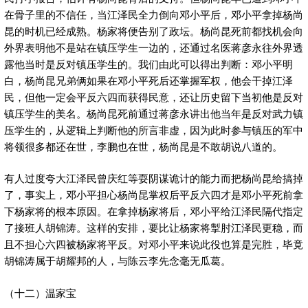
在骨子里的不信任，当江泽民全力倒向邓小平后，邓小平拿掉杨尚
昆的时机已经成熟。杨家将便告别了政坛。杨尚昆死前都找机会向
外界表明他不是站在镇压学生一边的，还通过名医蒋彦永往外界透
露他当时是反对镇压学生的。我们由此可以得出判断：邓小平明
白，杨尚昆兄弟俩如果在邓小平死后还掌握军权，他会干掉江泽
民，但他一定会平反六四而获得民意，还让历史留下当初他是反对
镇压学生的美名。杨尚昆死前通过蒋彦永讲出他当年是反对武力镇
压学生的，从逻辑上判断他的所言非虚，因为此时参与镇压的军中
将领很多都还在世，李鹏也在世，杨尚昆是不敢胡说八道的。
有人过度夸大江泽民曾庆红等耍阴谋诡计的能力而把杨尚昆给搞掉
了，事实上，邓小平担心杨尚昆掌权后平反六四才是邓小平死前拿
下杨家将的根本原因。在拿掉杨家将后，邓小平给江泽民隔代指定
了接班人胡锦涛。这样的安排，要比让杨家将掣肘江泽民更稳，而
且不担心六四被杨家将平反。对邓小平来说此役也算是完胜，毕竟
胡锦涛属于胡耀邦的人，与陈云李先念毫无瓜葛。
（十二）温家宝