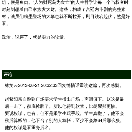
俎，便是鱼肉。“人为财死鸟为食亡”的人生哲学让每一个当权者时
时刻刻想着自己家族发大财。这些，构成了宫廷内斗剧的完整素
材，演员们粉墨登场的大幕也就不断拉开，剧目跌宕起伏，煞是好
看。
政治，说穿了，就是实力的较量。
评论
林笑云2013-06-21 20:32:33回复悄悄话重读这篇，再次感慨。
赵紫阳亲自跑到广场要求学生撤出广场，声泪俱下。赵这是最
后一击了，彻底摊牌了。所以他得到软禁，比胡耀邦更惨。
要说权谋，也有，但不是跟学生玩手段。学生真撤了，他不会
秋后算帐的，他下台了别的人算帐，至少不会象64后那么狠。
他的权谋是看重身后名。