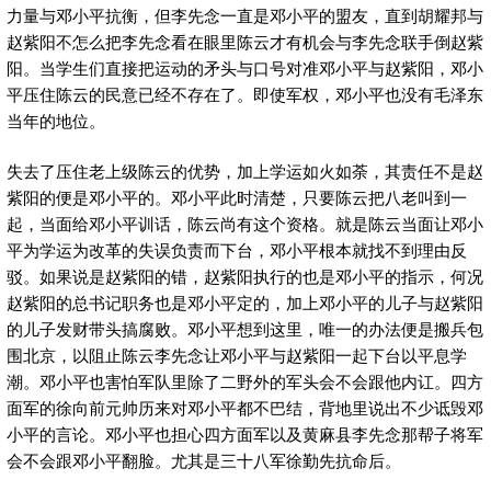
力量与邓小平抗衡，但李先念一直是邓小平的盟友，直到胡耀邦与
赵紫阳不怎么把李先念看在眼里陈云才有机会与李先念联手倒赵紫
阳。当学生们直接把运动的矛头与口号对准邓小平与赵紫阳，邓小
平压住陈云的民意已经不存在了。即使军权，邓小平也没有毛泽东
当年的地位。
失去了压住老上级陈云的优势，加上学运如火如荼，其责任不是赵
紫阳的便是邓小平的。邓小平此时清楚，只要陈云把八老叫到一
起，当面给邓小平训话，陈云尚有这个资格。就是陈云当面让邓小
平为学运为改革的失误负责而下台，邓小平根本就找不到理由反
驳。如果说是赵紫阳的错，赵紫阳执行的也是邓小平的指示，何况
赵紫阳的总书记职务也是邓小平定的，加上邓小平的儿子与赵紫阳
的儿子发财带头搞腐败。邓小平想到这里，唯一的办法便是搬兵包
围北京，以阻止陈云李先念让邓小平与赵紫阳一起下台以平息学
潮。邓小平也害怕军队里除了二野外的军头会不会跟他内讧。四方
面军的徐向前元帅历来对邓小平都不巴结，背地里说出不少诋毁邓
小平的言论。邓小平也担心四方面军以及黄麻县李先念那帮子将军
会不会跟邓小平翻脸。尤其是三十八军徐勤先抗命后。