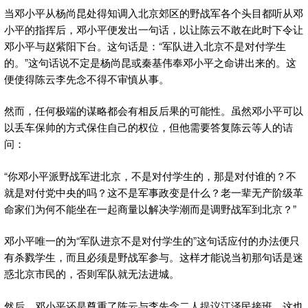
当邓小平从杨尚昆处得知调入北京郊区的野战军各个头目都听从邓
小平的指挥后，邓小平便发出一句话，以让陈云不敢在此时下令让
邓小平与赵紫阳下台。这句话是：“军队进入北京不是对付学生
的。”这句话说不定是杨尚昆或秦基伟奉邓小平之命讲出来的。这
便使得陈云李先念不得不审慎从事。
然而，任何极端的谋略都会有相反后果的可能性。虽然邓小平可以
以丢车保帅的方式保住自己的权位，但他需要答复陈云等人的诘
问：
“你邓小平派野战军进北京，不是对付学生的，那是对付谁的？不
就是对付党中央的吗？这不是军事政变是什么？老一辈无产阶级革
命家们为何不能坐在一起商量以解决学潮而是调野战军到北京？”
邓小平唯一的为“军队进京不是对付学生的”这句话应付的办法便只
有杀戮学生，而且必须是野战军参与。这样才能说当初那句话是迷
惑北京市民的，否则军队就无法进城。
然后，邓小平还是尊重了陈云与李先念二人提议江泽民接班，这也