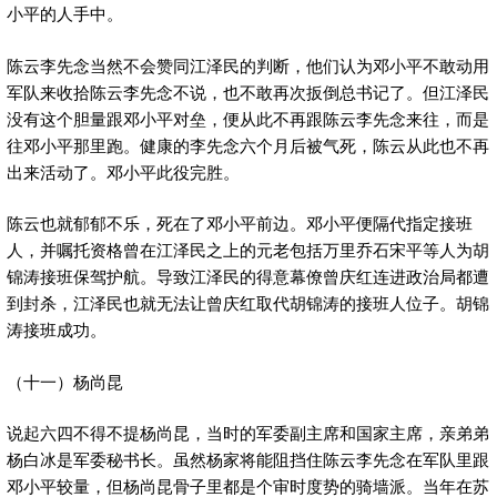
小平的人手中。
陈云李先念当然不会赞同江泽民的判断，他们认为邓小平不敢动用
军队来收拾陈云李先念不说，也不敢再次扳倒总书记了。但江泽民
没有这个胆量跟邓小平对垒，便从此不再跟陈云李先念来往，而是
往邓小平那里跑。健康的李先念六个月后被气死，陈云从此也不再
出来活动了。邓小平此役完胜。
陈云也就郁郁不乐，死在了邓小平前边。邓小平便隔代指定接班
人，并嘱托资格曾在江泽民之上的元老包括万里乔石宋平等人为胡
锦涛接班保驾护航。导致江泽民的得意幕僚曾庆红连进政治局都遭
到封杀，江泽民也就无法让曾庆红取代胡锦涛的接班人位子。胡锦
涛接班成功。
（十一）杨尚昆
说起六四不得不提杨尚昆，当时的军委副主席和国家主席，亲弟弟
杨白冰是军委秘书长。虽然杨家将能阻挡住陈云李先念在军队里跟
邓小平较量，但杨尚昆骨子里都是个审时度势的骑墙派。当年在苏