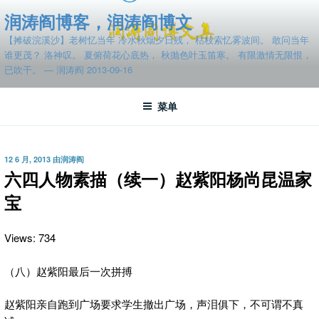
跳
润涛阎博客，润涛阎博文
至
【摊破浣溪沙】老树忆当年 冷水秋烟夕日残， 枯枝索忆雾波间。 敢问当年
内
谁更茂？ 洛神叹。 夏俯荷花心底热， 秋抛色叶玉笛寒。 有限激情无限恨，
容
已吹干。 — 润涛阎 2013-09-16
菜单
发
12 6 月, 2013
由
润涛阎
布
六四人物素描（续一）赵紫阳杨尚昆温家
于
宝
Views: 734
（八）赵紫阳最后一次拼搏
赵紫阳亲自跑到广场要求学生撤出广场，声泪俱下，不可谓不真