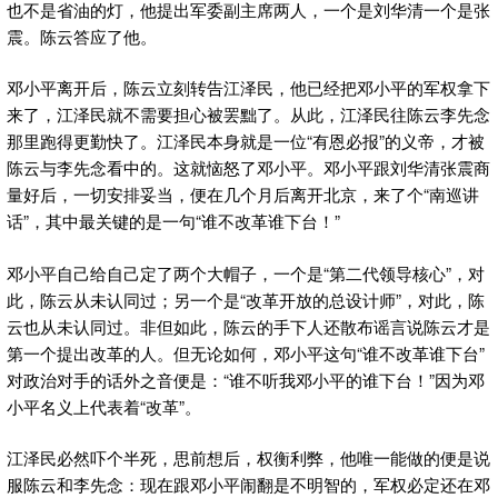
也不是省油的灯，他提出军委副主席两人，一个是刘华清一个是张
震。陈云答应了他。
邓小平离开后，陈云立刻转告江泽民，他已经把邓小平的军权拿下
来了，江泽民就不需要担心被罢黜了。从此，江泽民往陈云李先念
那里跑得更勤快了。江泽民本身就是一位“有恩必报”的义帝，才被
陈云与李先念看中的。这就恼怒了邓小平。邓小平跟刘华清张震商
量好后，一切安排妥当，便在几个月后离开北京，来了个“南巡讲
话”，其中最关键的是一句“谁不改革谁下台！”
邓小平自己给自己定了两个大帽子，一个是“第二代领导核心”，对
此，陈云从未认同过；另一个是“改革开放的总设计师”，对此，陈
云也从未认同过。非但如此，陈云的手下人还散布谣言说陈云才是
第一个提出改革的人。但无论如何，邓小平这句“谁不改革谁下台”
对政治对手的话外之音便是：“谁不听我邓小平的谁下台！”因为邓
小平名义上代表着“改革”。
江泽民必然吓个半死，思前想后，权衡利弊，他唯一能做的便是说
服陈云和李先念：现在跟邓小平闹翻是不明智的，军权必定还在邓