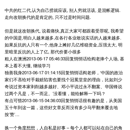
中共的红二代,认为自己捞就应该, 别人穷就活该, 是混帐逻辑.
走向改朝换代的是肯定的, 只不过是时间问题.
但是就这改朝换代, 说着痛快,真正大家可都跟着受罪呢, 我希望
的中国是,明白人越来越多,在各行各业敢说实话的人越来越多.
如果反抗的人只有一个,他身上摊好几亿维稳资金,压强太大, 明
里暗里反抗的人上了亿, 那代价要小很多
粗人在澳洲2013-06-17 05:46:33回复悄悄话给阎老捧个人场, 基
本上看不大懂, 继续学习
独善我身2013-06-17 01:14:15回复悄悄话阎老师，‘中国的政治
家们不吝给对手栽赃陷害也要找个冠冕堂皇的理由，比如刘少
奇说过资本家剥削越多越好、邓小平说过永不翻案、华国锋说
过两个凡是，不一而足。’没看懂，能给解释一下吗？
有点可惜2013-06-15 04:36:03回复悄悄话很有趣的是，从美国
五十年到这一篇，这些好文章反而没有多少马甲翻来覆去地
按’赞’…
换一个角度想想，人自私是好事 – 每个人都可以站在自己的角