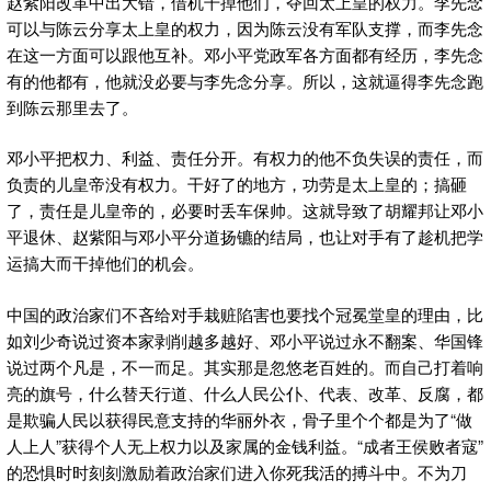
赵紫阳改革中出大错，借机干掉他们，夺回太上皇的权力。李先念
可以与陈云分享太上皇的权力，因为陈云没有军队支撑，而李先念
在这一方面可以跟他互补。邓小平党政军各方面都有经历，李先念
有的他都有，他就没必要与李先念分享。所以，这就逼得李先念跑
到陈云那里去了。
邓小平把权力、利益、责任分开。有权力的他不负失误的责任，而
负责的儿皇帝没有权力。干好了的地方，功劳是太上皇的；搞砸
了，责任是儿皇帝的，必要时丢车保帅。这就导致了胡耀邦让邓小
平退休、赵紫阳与邓小平分道扬镳的结局，也让对手有了趁机把学
运搞大而干掉他们的机会。
中国的政治家们不吝给对手栽赃陷害也要找个冠冕堂皇的理由，比
如刘少奇说过资本家剥削越多越好、邓小平说过永不翻案、华国锋
说过两个凡是，不一而足。其实那是忽悠老百姓的。而自己打着响
亮的旗号，什么替天行道、什么人民公仆、代表、改革、反腐，都
是欺骗人民以获得民意支持的华丽外衣，骨子里个个都是为了“做
人上人”获得个人无上权力以及家属的金钱利益。“成者王侯败者寇”
的恐惧时时刻刻激励着政治家们进入你死我活的搏斗中。不为刀