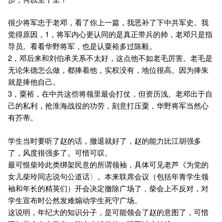
很少将军忠于老邓，看了你上一篇，我恶补了下中共军史。我
觉得原因，1，将军内心更认同的是真正带兵的帅，老邓只是指
导员。看看华野将军，也是认粟裕多过陈毅。
2，邓后来和刘伯承关系不太好，这点他不如老毛厉害。老毛是
无论朱德怎么做，都捧着他，实权没有，地位很高。因为捧朱
就是捧他自己。
3，粟裕，在中共这些将领里最会打仗，但资历浅。老邓出于自
己的私利，抢淮海战役的功劳，刻意打压粟，华野将军当然心
有芥蒂。
学生当时要听了赵的话，撤退就好了，赵的能力比江胡强多
了，风度很强多了。可惜可叹。
最可恨柴玲此类绑架民意的所谓领袖，具体可见老芦《为党的
女儿柴玲同志说句公道话〉。本来联席会议（包括年青学生领
袖和年长的精英们）开会决定撤除广场了，柴会上不反对，对
学生宣布时公然发难煽动学生死守广场。
这说明，年纪大的知识分子，是可能领会了赵的意图了，可惜