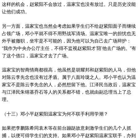
这样的机会，赵紫阳不会放过，温家宝也没有放过。只是历史没能
让他们成功。
另一方面，温家宝也当然会考虑如果学生们不给赵紫阳面子而继续
占领广场，邓小平就不得不用野战军清场。温家宝唯一的担忧也无
外乎被撤职，坐牢是不可能的，因为他可以为自己去广场辩护：
“我作为中央办公厅主任，不得不监视赵紫阳才’陪’他去广场的。”有
了这个借口，温家宝才去了广场。
温家宝的智商情商都很高，他虽然是胡耀邦和赵紫阳的人马，但他
对陈云李先念也没有过矛盾。属于八面玲珑之人。邓小平也认为温
家宝不是陈云李先念的人，必然想留下他。江泽民当政后，温家宝
与江泽民朱镕基乔石等人的关系都不错，也就由副总理当上了总
理。
（十三）邓小平赵紫阳温家宝为何不联手利用学潮？
如果把李鹏陈希同袁木等在前台蹦跶故意刺激学生们的几个人抓
捕，以便可得学生们的支持。如果邓小平赵紫阳温家宝联手，办到