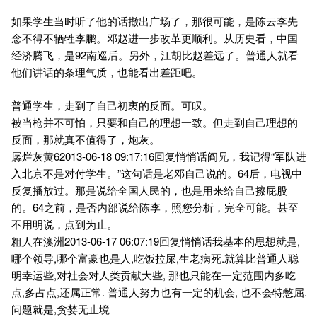
如果学生当时听了他的话撤出广场了，那很可能，是陈云李先
念不得不牺牲李鹏。邓赵进一步改革更顺利。从历史看，中国
经济腾飞，是92南巡后。另外，江胡比赵差远了。普通人就看
他们讲话的条理气质，也能看出差距吧。
普通学生，走到了自己初衷的反面。可叹。
被当枪并不可怕，只要和自己的理想一致。但走到自己理想的
反面，那就真不值得了，炮灰。
孱烂灰黄62013-06-18 09:17:16回复悄悄话阎兄，我记得“军队进
入北京不是对付学生。”这句话是老邓自己说的。64后，电视中
反复播放过。那是说给全国人民的，也是用来给自己擦屁股
的。64之前，是否内部说给陈李，照您分析，完全可能。甚至
不用明说，点到为止。
粗人在澳洲2013-06-17 06:07:19回复悄悄话我基本的思想就是,
哪个领导,哪个富豪也是人,吃饭拉屎,生老病死.就算比普通人聪
明幸运些,对社会对人类贡献大些, 那也只能在一定范围内多吃
点,多占点,还属正常. 普通人努力也有一定的机会, 也不会特憋屈.
问题就是,贪婪无止境