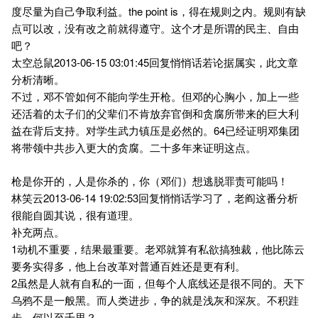
度尽量为自己争取利益。the point is，得在规则之内。规则有缺
点可以改，没有改之前就得遵守。这个才是所谓的民主、自由
吧？
太空总鼠2013-06-15 03:01:45回复悄悄话若论据属实，此文章
分析清晰。
不过，邓不管如何不能向学生开枪。但邓的心胸小，加上一些
还活着的太子们的父辈们不肯放弃官倒和贪腐所带来的巨大利
益在背后支持。对学生武力镇压是必然的。64已经证明邓集团
将带领中共步入更大的贪腐。二十多年来证明这点。
枪是你开的，人是你杀的，你（邓们）想逃脱罪责可能吗！
林笑云2013-06-14 19:02:53回复悄悄话学习了，老阎这番分析
很能自圆其说，很有道理。
补充两点。
1动机不重要，结果最重要。老邓就算有私欲搞独裁，他比陈云
要务实得多，他上台改革对普通百姓还是更有利。
2虽然是人就有自私的一面，但每个人底线还是很不同的。天下
乌鸦不是一般黑。而人类进步，争的就是浅灰和深灰。不积跬
步，何以至千里？