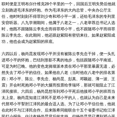
联时便是王明布尔什维克28个半里的一个，回国后王明失势后他就
立刻跑进毛泽东的怀抱。作为毛泽东的大内总管，中央办公厅主
任，他时时刻刻不得罪刘少奇和邓小平一派，还给毛泽东的专列里
安窃听器。八九学潮期间，他属于八老之一，八老举荐总书记人选
时，他既不跟随陈云李先念而得罪邓小平，也不跟随邓小平而得罪
陈云李先念。在此期间，他还跟赵紫阳有密切来往。如果赵紫阳成
功，他也会成为赵紫阳的班底。
六四以后，杨尚昆发现邓小平并没有被陈云李先念干掉，便一头扎
进邓小平的怀抱，巴结到形影不离的地步，包括跟随邓小平南巡。
可是为时已晚。他的变色龙骑墙派本质在邓小平那里暴露无遗，必
然失去了邓小平的信任。如果他在八老（当时他在八老中的排名第
四：邓小平、陈云、李先念、杨尚昆、彭真、邓颖超、薄一波、王
震）开会时死抱邓小平的大腿而投票给李瑞环，那就可能阻止了江
泽民接班。六四后，杨尚昆想等到邓小平死后他接邓小平的班而当
太上皇。杨尚昆知道江泽民不是邓小平的人，也就认为自己是未来
代替邓小平掣肘江泽民的最合适人选。为了让邓小平信任他，他就
在此时不与江泽民合作。后来陈希同能联合十五个省委书记给江泽
民打小报告，估计有杨尚昆背后的支持。但杨尚昆早已遭到邓小平