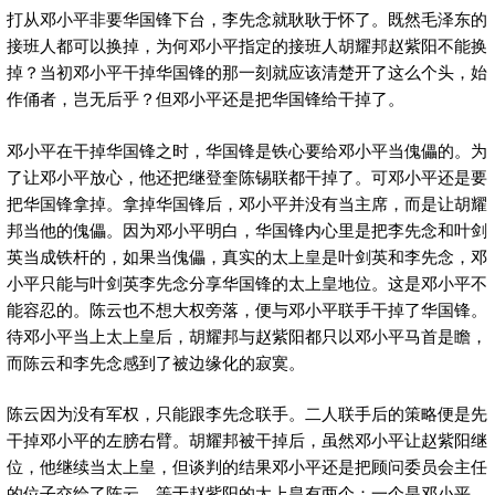
打从邓小平非要华国锋下台，李先念就耿耿于怀了。既然毛泽东的
接班人都可以换掉，为何邓小平指定的接班人胡耀邦赵紫阳不能换
掉？当初邓小平干掉华国锋的那一刻就应该清楚开了这么个头，始
作俑者，岂无后乎？但邓小平还是把华国锋给干掉了。
邓小平在干掉华国锋之时，华国锋是铁心要给邓小平当傀儡的。为
了让邓小平放心，他还把继登奎陈锡联都干掉了。可邓小平还是要
把华国锋拿掉。拿掉华国锋后，邓小平并没有当主席，而是让胡耀
邦当他的傀儡。因为邓小平明白，华国锋内心里是把李先念和叶剑
英当成铁杆的，如果当傀儡，真实的太上皇是叶剑英和李先念，邓
小平只能与叶剑英李先念分享华国锋的太上皇地位。这是邓小平不
能容忍的。陈云也不想大权旁落，便与邓小平联手干掉了华国锋。
待邓小平当上太上皇后，胡耀邦与赵紫阳都只以邓小平马首是瞻，
而陈云和李先念感到了被边缘化的寂寞。
陈云因为没有军权，只能跟李先念联手。二人联手后的策略便是先
干掉邓小平的左膀右臂。胡耀邦被干掉后，虽然邓小平让赵紫阳继
位，他继续当太上皇，但谈判的结果邓小平还是把顾问委员会主任
的位子交给了陈云，等于赵紫阳的太上皇有两个：一个是邓小平，