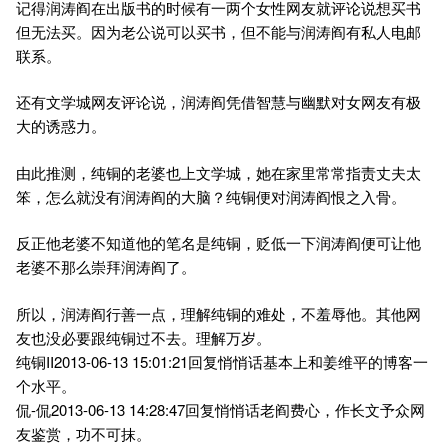
记得润涛阎在出版书的时候有一两个女性网友就评论说想买书
但无法买。因为老公说可以买书，但不能与润涛阎有私人电邮
联系。
还有文学城网友评论说，润涛阎凭借智慧与幽默对女网友有极
大的诱惑力。
由此推测，纯铜的老婆也上文学城，她在家里常常指责丈夫太
笨，怎么就没有润涛阎的大脑？纯铜便对润涛阎恨之入骨。
反正他老婆不知道他的笔名是纯铜，贬低一下润涛阎便可让他
老婆不那么崇拜润涛阎了。
所以，润涛阎行善一点，理解纯铜的难处，不羞辱他。其他网
友也没必要跟纯铜过不去。理解万岁。
纯铜II2013-06-13 15:01:21回复悄悄话基本上和姜维平的博客一
个水平。
侃-侃2013-06-13 14:28:47回复悄悄话老阎费心，作长文予众网
友鉴赏，功不可抹。