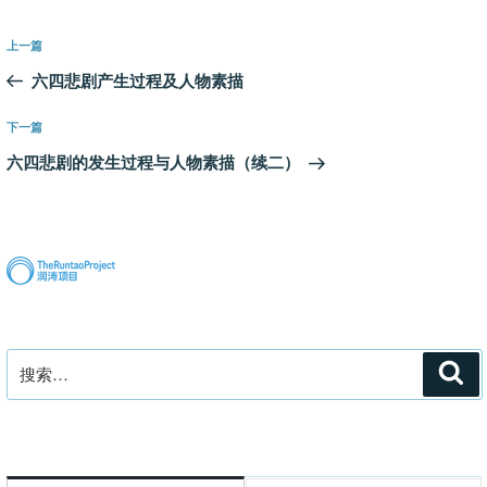
文
上
上一篇
章
一
六四悲剧产生过程及人物素描
导
篇
航
文
下
下一篇
章
一
六四悲剧的发生过程与人物素描（续二）
篇
文
章
搜
搜
索
索：