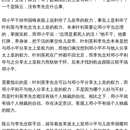
一个是陈云，没有李先念什么事。
邓小平干掉华国锋表面上说剥夺了儿皇帝的权力，事实上是剥夺了
叶剑英与李先念当太上皇的权力。本来叶剑英要让邓小平当总理
的，掌握实权，而邓小平说：“总理是累死人的活！”他不干。他要
打牌，养身体，把干活的事交给儿皇帝。叶剑英和李先念本来是想
与邓小平分享太上皇权力的，而他们俩没想到邓小平不与他人分享
太上皇的权力。叶剑英死在广州都不回北京，而李先念对邓小平剥
夺与之分享太上皇权力而耿耿于怀。后来才找到机会跟陈云联手搞
邓小平。
需要指出的是：叶剑英李先念可以与邓小平分享太上皇的权力，而
邓小平则不与他人分享太上皇的权力，不是因为哪个人好与不好，
而是叶剑英李先念都没有搞个人独裁的自信。相比之下，邓小平就
有搞个人独裁的自信。存在决定意识。客观上邓小平有搞个人独裁
的能力。
陈云与李先念联手后，就等着改革派太上皇邓小平与儿皇帝胡耀邦