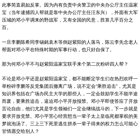
此事简直易如反掌。因为内有负责中央警卫的中央办公厅主任温家
宝（当年逮捕四人帮就是靠中央办公厅主任汪东兴），外面有大军
压城的邓小平调来的野战军，又有全国的民意，胜算几乎百分之
百。
一旦李鹏陈希同李锡銘袁木等倒赵紫阳的人落马，陈云李先念老人
帮面对邓小平在特殊时期的军事行动，也只好自保了。
那为何邓小平不与赵紫阳温家宝联手来个第二次粉碎四人帮？
不论是邓小平还是赵紫阳温家宝，都不能断定学生们在热烈欢呼一
举粉碎李鹏等反党集团后撤离广场，说不定会“乘胜追击”，尤其是
知识界包括在广场办民主大学的那些人，一定会鼓励学生不能半途
而废，要乘胜追击，逼迫邓小平开放报禁。邓小平即使答应了开放
言论自由，他们尤其是学生领袖们一定会继续战斗的，下一步就是
要求开放党禁。邓小平苦心经营想当一辈子太上皇临死都掌权的美
梦就泡汤了。三上三下死里逃生拼杀一辈子得来的权力怎么可能心
甘情愿交给别人？