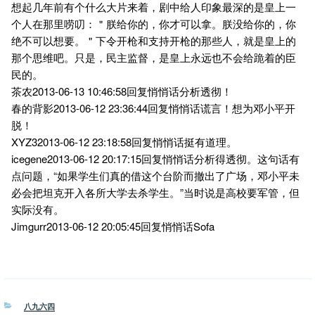
想起几年前有个什么大片来着，剧中给人印象最深的是皇上一
个人在那里唠叨：＂朕给你的，你才可以拿。朕没给你的，你
绝不可以想要。＂下令开枪和支持开枪的那些人，就是皇上的
那个思维吧。只是，民主监督，是皇上永远也不会给跪着的臣
民的。
茶农2013-06-13 10:46:58回复悄悄话分析透彻！
春的背影2013-06-12 23:36:44回复悄悄话谎言！想为邓小平开
脱！
XYZ32013-06-12 23:18:58回复悄悄话挺有道理。
icegene2013-06-12 20:17:15回复悄悄话分析得透彻。这句话有
点问题，“如果学生们真的借这个台阶而撤出了广场，邓小平未
必会把坦克开入各所大学去杀学生。”当时说是高校要军管，但
实际没有。
Jimgurr2013-06-12 20:05:45回复悄悄话Sofa
分
八九六四