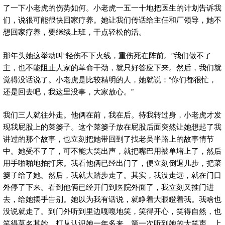
了一下小老虎的伤势如何。小老虎一五一十地把医生的计划告诉我
们，说很可能很快回家疗养。她让我们传话给主任和厂领导，她不
想回家疗养，要继续上班，干点轻松的活。
那年头她这举动叫“轻伤不下火线，重伤死在阵前。”我们做不了
主，也不能阻止人家的革命干劲，就只好答应下来。然后，我们就
觉得没话说了。小老虎是比较精明的人，她就说：“你们都很忙，
还是回去吧，我这里没事，大家放心。”
我们三人就往外走。他俩在前，我在后。待我转过身，小老虎才发
现我屁股上的菜篓子。这个菜篓子放在屁股后面突然让她想起了我
讲过的那个故事，也立刻把她带回到了找老吴半路上的故事情节
中。她受不了了，可不能大笑出声，就把嘴巴用被单堵上了，然后
用手啪啪地拍打床。我看他俩已经出门了，便立刻倒退几步，把菜
篓子给了她。然后，我就大踏步走了。其实，我没走远，就在门口
外停了下来。看到他俩已经开门到医院外面了，我立刻又推门进
去，给她摆手告别。她以为我有话说，就睁着大眼瞪着我。我啥也
没说就走了。到门外听到里边嘎嘎地笑，笑得开心，笑得自然，也
笑得莫名其妙。打从认识她一年多来，第一次听到她的大笑声，上