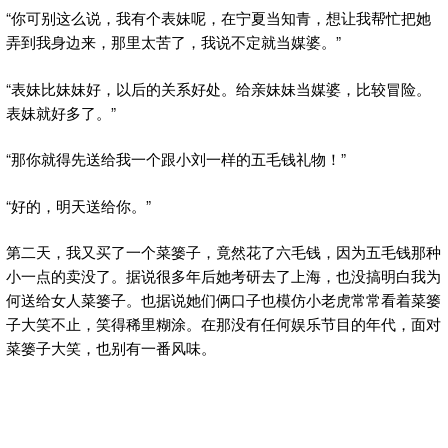
“你可别这么说，我有个表妹呢，在宁夏当知青，想让我帮忙把她
弄到我身边来，那里太苦了，我说不定就当媒婆。”
“表妹比妹妹好，以后的关系好处。给亲妹妹当媒婆，比较冒险。
表妹就好多了。”
“那你就得先送给我一个跟小刘一样的五毛钱礼物！”
“好的，明天送给你。”
第二天，我又买了一个菜篓子，竟然花了六毛钱，因为五毛钱那种
小一点的卖没了。据说很多年后她考研去了上海，也没搞明白我为
何送给女人菜篓子。也据说她们俩口子也模仿小老虎常常看着菜篓
子大笑不止，笑得稀里糊涂。在那没有任何娱乐节目的年代，面对
菜篓子大笑，也别有一番风味。