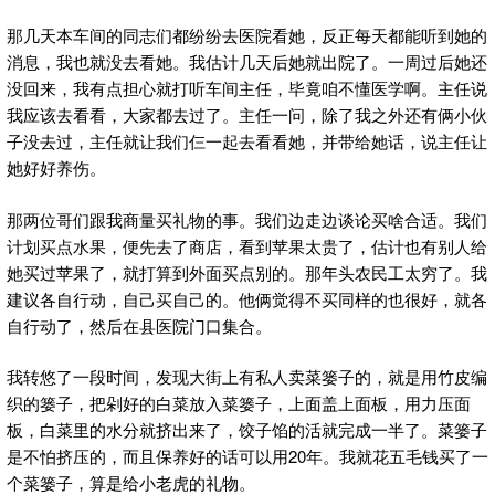
那几天本车间的同志们都纷纷去医院看她，反正每天都能听到她的
消息，我也就没去看她。我估计几天后她就出院了。一周过后她还
没回来，我有点担心就打听车间主任，毕竟咱不懂医学啊。主任说
我应该去看看，大家都去过了。主任一问，除了我之外还有俩小伙
子没去过，主任就让我们仨一起去看看她，并带给她话，说主任让
她好好养伤。
那两位哥们跟我商量买礼物的事。我们边走边谈论买啥合适。我们
计划买点水果，便先去了商店，看到苹果太贵了，估计也有别人给
她买过苹果了，就打算到外面买点别的。那年头农民工太穷了。我
建议各自行动，自己买自己的。他俩觉得不买同样的也很好，就各
自行动了，然后在县医院门口集合。
我转悠了一段时间，发现大街上有私人卖菜篓子的，就是用竹皮编
织的篓子，把剁好的白菜放入菜篓子，上面盖上面板，用力压面
板，白菜里的水分就挤出来了，饺子馅的活就完成一半了。菜篓子
是不怕挤压的，而且保养好的话可以用20年。我就花五毛钱买了一
个菜篓子，算是给小老虎的礼物。