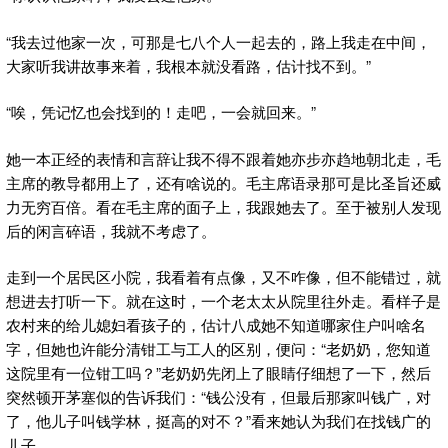
“我去过他家一次，可那是七八个人一起去的，路上我走在中间，
大家听我讲故事来着，我根本就没看路，估计找不到。”
“唉，凭记忆也会找到的！走吧，一会就回来。”
她一本正经的表情和言辞让我不得不跟着她亦步亦趋地朝北走，毛
主席的教导都用上了，还有啥说的。毛主席语录那可是比圣旨还威
力无穷百倍。看在毛主席的面子上，我跟她去了。至于被别人发现
后的闲言碎语，我就不考虑了。
走到一个居民区小院，我看着有点像，又不咋像，但不能错过，就
想进去打听一下。就在这时，一个老太太从院里往外走。看样子是
农村来的给儿媳妇看孩子的，估计八成她不知道哪家住户叫啥名
字，但她也许能分清钳工与工人的区别，便问：“老奶奶，您知道
这院里有一位钳工吗？”老奶奶先闭上了眼睛仔细想了一下，然后
突然顿开茅塞似的告诉我们：“钱公没有，但最后那家叫钱广，对
了，他儿子叫钱学林，挺高的对不？”看来她认为我们在找钱广的
儿子。