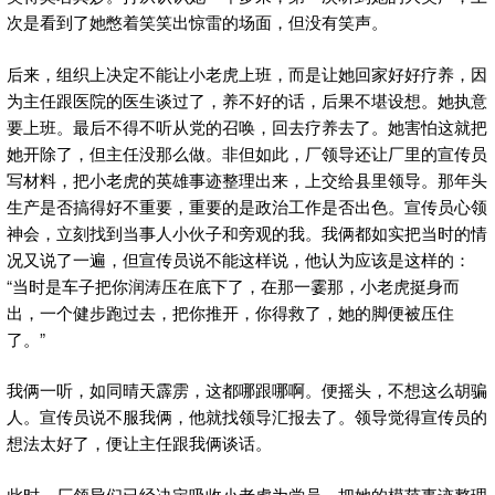
次是看到了她憋着笑笑出惊雷的场面，但没有笑声。
后来，组织上决定不能让小老虎上班，而是让她回家好好疗养，因
为主任跟医院的医生谈过了，养不好的话，后果不堪设想。她执意
要上班。最后不得不听从党的召唤，回去疗养去了。她害怕这就把
她开除了，但主任没那么做。非但如此，厂领导还让厂里的宣传员
写材料，把小老虎的英雄事迹整理出来，上交给县里领导。那年头
生产是否搞得好不重要，重要的是政治工作是否出色。宣传员心领
神会，立刻找到当事人小伙子和旁观的我。我俩都如实把当时的情
况又说了一遍，但宣传员说不能这样说，他认为应该是这样的：
“当时是车子把你润涛压在底下了，在那一霎那，小老虎挺身而
出，一个健步跑过去，把你推开，你得救了，她的脚便被压住
了。”
我俩一听，如同晴天霹雳，这都哪跟哪啊。便摇头，不想这么胡骗
人。宣传员说不服我俩，他就找领导汇报去了。领导觉得宣传员的
想法太好了，便让主任跟我俩谈话。
此时，厂领导们已经决定吸收小老虎为党员，把她的模范事迹整理