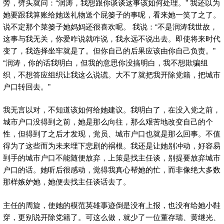
旁，劈头就问：“润涛，我想跟你谈谈这事该如何处理。” 我还以为
她要跟我算账给她送礼物送个屁篓子的事呢，看来她一笑了之了。
说不定那个菜篓子她妈妈还很喜欢呢。 我说：“不是润涛我世故，
这事与我无关，你爱咋说就咋说，我永远不说出去。即使将来时代
变了，我选择坐牢就是了。但你自己的后果应该由你自己负责。”
“润涛，你的话我明白，但我的意思你没搞明白，我不想欺骗组
织，不想答应组织让我这么说谎。大不了就把我开除党籍，把城市
户口转回去。”
我无言以对，不知道该如何给她建议。我明白了，在没入党之前，
城市户口没得到之前，她是那么向往，那么艰苦地改变自己的个
性，但得到了之后才发现，党员、城市户口也就是那么回事。不值
得为了这些而为未来埋下悲剧的祸根。我还是让她别冲动，好容易
到手的城市户口不能随便放弃，上策是找主任谈，别提要放弃城市
户口的话。她听后很感动，觉得我真心帮她的忙，而非像绝大多数
那样嫉妒她，她便去找主任谈话去了。
主任的周旋，使她的模范英雄事迹倒是没有上报，也没有给她小鞋
穿，更别说开除党籍了。可这么做，就少了一位董存瑞、黄继光、