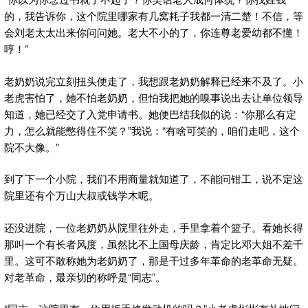
的，我告诉你，这个院里哪家有几窝耗子我都一清二楚！不信，等
会刘老太太出来你问问她。老大不小的了，你连尊老爱幼都不懂！
哼！”
老奶奶说完立刻扭头便走了，我想跟老奶奶解释已经来不及了。小
老虎害怕了，她不怕老奶奶，但怕我把她的嗅事说出去让单位领导
知道，她已经交了入党申请书。她便巴结我似的说：“你那么有定
力，怎么就能憋得住不笑？”我说：“有啥可笑的，咱们走吧，这个
院不大像。”
到了下一个小院，我们不用商量就知道了，不能问钳工，说不定这
院里还有个万山大叔或钱学木呢。
还没进院，一位老奶奶从院里往外走，手里拿着个篮子。看她长得
那叫一个有长者风度，虽然比不上国母庆龄，肯定比邓大姐不差千
里。这可不敢称她为老奶奶了，那是干过多年革命的老革命无疑。
对老革命，最亲切的称呼是“同志”。