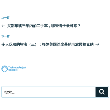
文
上
上一篇
章
一
买新车或三年内的二手车，哪些牌子最可靠？
导
篇
航
文
下
下一篇
章
一
令人叹服的智者（三）：根除美国沙尘暴的老农民福克纳
篇
文
章
搜
搜
索
索：