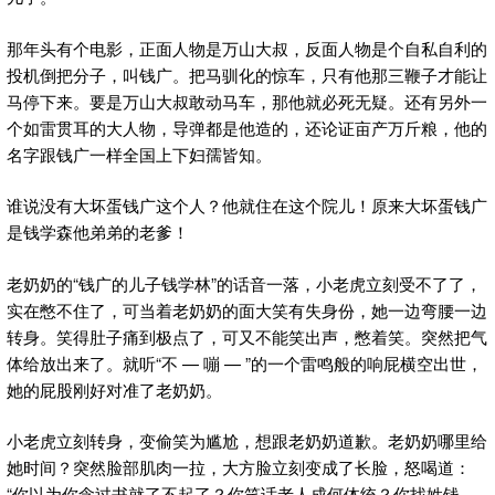
那年头有个电影，正面人物是万山大叔，反面人物是个自私自利的
投机倒把分子，叫钱广。把马驯化的惊车，只有他那三鞭子才能让
马停下来。要是万山大叔敢动马车，那他就必死无疑。还有另外一
个如雷贯耳的大人物，导弹都是他造的，还论证亩产万斤粮，他的
名字跟钱广一样全国上下妇孺皆知。
谁说没有大坏蛋钱广这个人？他就住在这个院儿！原来大坏蛋钱广
是钱学森他弟弟的老爹！
老奶奶的“钱广的儿子钱学林”的话音一落，小老虎立刻受不了了，
实在憋不住了，可当着老奶奶的面大笑有失身份，她一边弯腰一边
转身。笑得肚子痛到极点了，可又不能笑出声，憋着笑。突然把气
体给放出来了。就听“不 — 嘣 — ”的一个雷鸣般的响屁横空出世，
她的屁股刚好对准了老奶奶。
小老虎立刻转身，变偷笑为尴尬，想跟老奶奶道歉。老奶奶哪里给
她时间？突然脸部肌肉一拉，大方脸立刻变成了长脸，怒喝道：
“你以为你念过书就了不起了？你笑话老人成何体统？你找姓钱