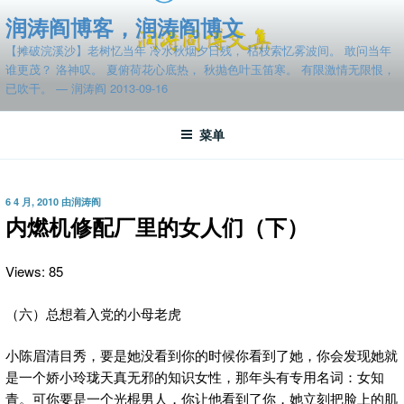
跳
润涛阎博客，润涛阎博文
至
【摊破浣溪沙】老树忆当年 冷水秋烟夕日残， 枯枝索忆雾波间。 敢问当年
内
谁更茂？ 洛神叹。 夏俯荷花心底热， 秋抛色叶玉笛寒。 有限激情无限恨，
容
已吹干。 — 润涛阎 2013-09-16
菜单
发
6 4 月, 2010
由
润涛阎
布
内燃机修配厂里的女人们（下）
于
Views: 85
（六）总想着入党的小母老虎
小陈眉清目秀，要是她没看到你的时候你看到了她，
你会发现她就
是一个娇小玲珑天真无邪的知识女性，那年头有专用名词：女知
青。可你要是一个光棍男人，你让他看到了你，她立刻把脸上的肌