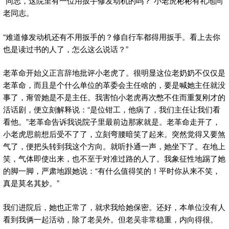
“同志，这院里有一位用扳手修发动机的吗？”小老虎彬彬有礼地问
老同志。
“难道修发动机还有不用扳手的？修自行车都得用扳手。看上去你
也是读过书的人了，怎么这么说话？”
老革命开始义正言辞地批评小老虎了。很明显这位老奶奶不仅仅是
老革命，而且是个什么单位的革委会主任啥的，要是喊她主任就没
事了，甭管她是不是主任。我害怕小老虎再次憋不住而重复刚才的
活话剧，便立刻解释说：“是位钳工，他病了，我们主任让我们看
看他。”老革命告诉我说院子里最前边那家就是。老革命走开了，
小老虎思前想后受不了了，立刻弯腰暗笑了起来。突然觉得又要煞
气了，便把头转到我这个方向。就听扑通一声，她坐下了。在地上
笑，气体即使出来，也不至于对准过路的人了。我象征性地踢了她
的脚一脚，严肃地跟她说：“有什么值得笑的！平时你从来不笑，
真是莫名其妙。”
我们进院后，她也正常了，就求我给她保密。还好，本单位没有人
看到我俩一起活动，除了老吴外。但老吴非常稳重，内向得很。