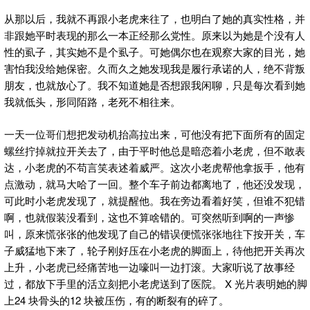
从那以后，我就不再跟小老虎来往了，也明白了她的真实性格，并
非跟她平时表现的那么一本正经那么党性。原来以为她是个没有人
性的虱子，其实她不是个虱子。可她偶尔也在观察大家的目光，她
害怕我没给她保密。久而久之她发现我是履行承诺的人，绝不背叛
朋友，也就放心了。我不知道她是否想跟我闲聊，只是每次看到她
我就低头，形同陌路，老死不相往来。
一天一位哥们想把发动机抬高拉出来，可他没有把下面所有的固定
螺丝拧掉就拉开关去了，由于平时他总是暗恋着小老虎，但不敢表
达，小老虎的不苟言笑表述着威严。这次小老虎帮他拿扳手，他有
点激动，就马大哈了一回。整个车子前边都离地了，他还没发现，
可此时小老虎发现了，就提醒他。我在旁边看着好笑，但谁不犯错
啊，也就假装没看到，这也不算啥错的。可突然听到啊的一声惨
叫，原来慌张张的他发现了自己的错误便慌张张地往下按开关，车
子威猛地下来了，轮子刚好压在小老虎的脚面上，待他把开关再次
上升，小老虎已经痛苦地一边嚎叫一边打滚。大家听说了故事经
过，都放下手里的活立刻把小老虎送到了医院。 X 光片表明她的脚
上24 块骨头的12 块被压伤，有的断裂有的碎了。