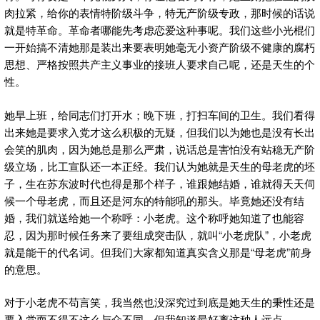
肉拉紧，给你的表情特阶级斗争，特无产阶级专政，那时候的话说
就是特革命。革命者哪能先考虑恋爱这种事呢。我们这些小光棍们
一开始搞不清她那是装出来要表明她毫无小资产阶级不健康的腐朽
思想、严格按照共产主义事业的接班人要求自己呢，还是天生的个
性。
她早上班，给同志们打开水；晚下班，打扫车间的卫生。我们看得
出来她是要求入党才这么积极的无疑，但我们以为她也是没有长出
会笑的肌肉，因为她总是那么严肃，说话总是害怕没有站稳无产阶
级立场，比工宣队还一本正经。我们认为她就是天生的母老虎的坯
子，生在苏东波时代也得是那个样子，谁跟她结婚，谁就得天天伺
候一个母老虎，而且还是河东的特能吼的那头。毕竟她还没有结
婚，我们就送给她一个称呼：小老虎。这个称呼她知道了也能容
忍，因为那时候任务来了要组成突击队，就叫“小老虎队”，小老虎
就是能干的代名词。但我们大家都知道真实含义那是“母老虎”前身
的意思。
对于小老虎不苟言笑，我当然也没深究过到底是她天生的秉性还是
要入党而不得不这么与众不同。但我知道最好离这种人远点。