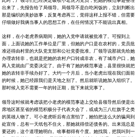
出来了，先报告给了局领导。局领导不是白吃闲饭的，立刻判断出
那是编织的美妙故事，反复考虑再三，觉得这样上报不错，但需要
仔细做好我俩当事人的思想工作，在任何情况下不能说出真相。
这样，在小老虎养病期间，她的入党申请就被批准了。可报到上
面，上面说她的工作单位是厂里，但她的户口是在农村的，党员批
准还得由村里的大队党支部和公社党委批准。厂领导说那就先给她
办理农转非，也就是把她的农村户口转成非农，有了城市户口，她
再入党就由厂党委决定了。由于有了她的模范事迹，县里很快就把
她的农转非手续办好了。大约一个月后，当小老虎出现在我们面前
的时候，她已经跟我们是天地之别了。然后就听说她加入组织了。
那时候入党不需要一年的转正期，批下来就完事了。
领导这时候就考虑该把小老虎的模范事迹上交给县领导然后便是出
席地区甚至省的模范积极分子代表大会了，或成为三八红旗手之类
的英雄人物了。可小老虎听后有点害怕了，她怕把这么大的骗局到
处宣传，总有一天纸包不住火，那她就得偿还债务的。出来混总是
要还的，这个道理她明白。啥事都得有个度。她找我，把我叫到一