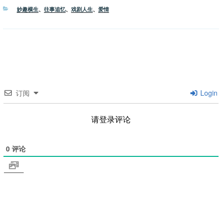
分
妙趣横生
、
往事追忆
、
戏剧人生
、
爱情
类
订阅
Login
请登录评论
0
评论