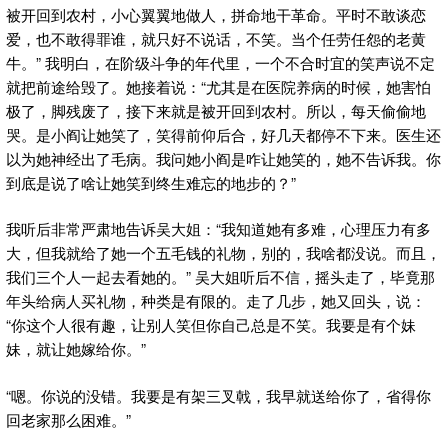
被开回到农村，小心翼翼地做人，拼命地干革命。平时不敢谈恋
爱，也不敢得罪谁，就只好不说话，不笑。当个任劳任怨的老黄
牛。” 我明白，在阶级斗争的年代里，一个不合时宜的笑声说不定
就把前途给毁了。她接着说：“尤其是在医院养病的时候，她害怕
极了，脚残废了，接下来就是被开回到农村。所以，每天偷偷地
哭。是小阎让她笑了，笑得前仰后合，好几天都停不下来。医生还
以为她神经出了毛病。我问她小阎是咋让她笑的，她不告诉我。你
到底是说了啥让她笑到终生难忘的地步的？”
我听后非常严肃地告诉吴大姐：“我知道她有多难，心理压力有多
大，但我就给了她一个五毛钱的礼物，别的，我啥都没说。而且，
我们三个人一起去看她的。” 吴大姐听后不信，摇头走了，毕竟那
年头给病人买礼物，种类是有限的。走了几步，她又回头，说：
“你这个人很有趣，让别人笑但你自己总是不笑。我要是有个妹
妹，就让她嫁给你。”
“嗯。你说的没错。我要是有架三叉戟，我早就送给你了，省得你
回老家那么困难。”