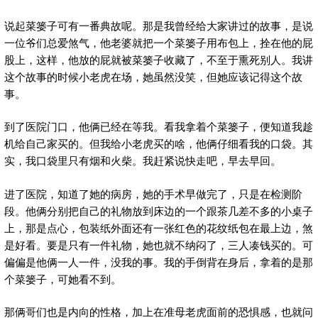
说起菜篓子可有一番典故呢。那是我曾经给大家讲过的故事，是说
一位爷们总爱煞气，他老婆就把一个菜篓子用布包上，拴在他的屁
股上，这样，他放的屁就被菜篓子收藏了，不至于熏死别人。我讲
这个故事的时候小老虎在场，她虽然没笑，但她应该记得这个故
事。
到了医院门口，他俩已经在等我。看我拿着个菜篓子，便知道我趁
机给自己家买的。但我给小老虎买的啥，他俩仔细看我的口袋。其
实，我口袋里只有烟和火柴。我赶紧说快走吧，早去早回。
进了医院，知道了她的病房，她的手术早做完了，只是在检测阶
段。他俩分别把自己的礼物放到床边的一个跟茶几差不多的小桌子
上，那是点心，包装纸外面还有一张红色的花纹纸包在最上边，煞
是好看。要是只有一件礼物，她也就不纳闷了，三人凑钱买的。可
偏偏是他俩一人一件，没我的事。我的手倒背在身后，拿着的是那
个菜篓子，可她看不到。
那俩哥们也是内向的性格，加上在准母老虎面前的恐惧感，也就问