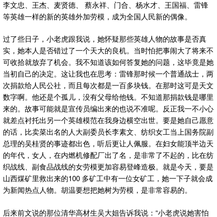
李文忠、王杰、麦贤德、 蔡永祥、门合、杨水才、王国福、雷锋
等英雄一样的新的英雄外加劳模，成为全国人民新的偶像。
过了些日子，小老虎跟我说，她怀疑那些英雄人物的故事是否真
实，她本人是否错过了一个天大的良机。当时怕把事闹大了将来不
可收拾就放弃了机会。我不知道该如何答复她的问题，这毕竟是她
当初自己的决定。这让我也在思考：雷锋那时候一个普通战士，两
次捐款给人民公社，而且每次都是一百多块钱。在那时这可是天文
数字啊。他还是个孤儿，没有父母给他钱。不知道那捐款钱是哪里
来的。故事可能就是宣传员编出来的也说不准呢。反正我一不小心
就差点衬托出另一个英雄模范在我身边横空出世。要是她自己愿意
的话，比卖菜出名的人大副委员长李素文、纺织女工当上国务院副
总理的吴桂贤的事迹都出色，听后更让人佩服。在妇女能顶半边天
的年代，女人，在内燃机修配厂出了名，是非常了不起的，比在纺
织战线、副食品战线的女劳模更加容易登峰造极。就是今天，要是
山西煤矿里救出来的100 多矿工中有一位女矿工，她一下子就会成
为新闻热点人物。胡温要想把她树为劳模，是非常容易的。
后来前文说的那位清华高材生吴大姐告诉我说：“小老虎说她害怕