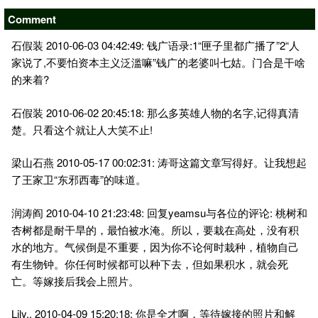
Comment
石假装 2010-06-03 04:42:49: 钱广语录:1“匣子里都广播了”2“人
家说了,不要怕资本主义泛滥嘛”钱广的老婆叫七姑。门合是干啥
的来着?
石假装 2010-06-02 20:45:18: 那么多英雄人物的名字,记得真清
楚。只看这个就让人大笑不止!
梁山石燕 2010-05-17 00:02:31: 涛哥这篇文章写得好。让我想起
了王家卫“东邪西毒”的味道。
润涛阎 2010-04-10 21:23:48: 回复yeamsu与各位的评论: 桃树和
杏树都是耐干旱的，最怕被水淹。所以，要栽在高处，没有积
水的地方。气候倒是不重要，因为你不论何时栽种，植物自己
有生物钟。你任何时候都可以种下去，但如果积水，就会死
亡。等嫁接后我会上照片。
Lily.. 2010-04-09 15:20:18: 你是全才啊，等待嫁接的照片和解