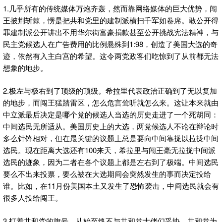
1.几乎所有的传统媒体万炮齐轰，然而靠网络媒体的巨大优势，闯
王披荆斩棘，愣是把共和党里的建制派横扫千军如卷席。敢公开得
罪建制派公开讲出不用华尔街富豪捐款甚至公开挑战宪法精神，与
民主党候选人在广告费用的比例悬殊到1:98，创造了美国大选的奇
迹，依然有入主白宫的希望。这令两党政客们吃惊到了从前都无法
想象的地步。
2.极左与极右到了顶级的顶级。希拉里代表政治正确到了无以复加
的地步，而闯王猛踏雷区，怎么危言耸听就怎么来。这让本来就由
中立派最后决定是哪个党的候选人当选的历史走进了一个死胡同：
中间选民无所适从。美国历史上的大选，两党候选人不论在辩论时
多么针锋相对，但在最关键的议题上总是要向中间靠拢以拉拢中间
选民。现在距离大选还有100来天，希拉里与闯王毫无拉拢中间派
选民的迹象，因为二者在各个议题上都是左右到了极端。中间选民
要么不出来投票，要么被在大选期间会突然发生的事而决定投给
谁。比如，在11月份美国本土又发生了恐怖袭击，中间选民就会有
很多人投给闯王。
3.打着共和党的旗号，从始至终不与共和党大佬们妥协，共和党为