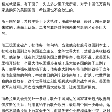
精光就是赢。有了面子，失去多少里子无所谓。对于中国亿万富翁
家族购买的美国国债，希拉里也不会放过的。
所不同的是：希拉里等于明火执仗，用战争抢钱、赖账；闯王则是
来软的，表面上认怂。二者的套路对美国未来的影响区别是巨大
的。
闯王玩国家破产，把债务一笔勾销。当然他会把航母收回到本土，
把社会拉回到当年美国孤立主义，坐等世界大乱，然后出兵收拾残
局。他清楚，现在的玩法要美国当世界警察，挨骂不说，就美国从
里根开始把一个最大债权国逐步变成了最大债务国的路子走到了
头，靠军事强权继续搞下去，债务庞大到每年能借到的钱等于当年
给债主缴纳的利息，举债度日的列车就撞南墙了。所以，把世界警
察的身份放弃，这个世界就立刻出现兵戎相见的战争冲突。美国靠
卖军火就可以再次成为世界最大债权国，让美国重新振兴。
而希拉里则会走另外一条路，联合中国周边的国家甚至包括改善与
俄罗斯的关系，利用北约平台联合欧洲，最后与中国一决雌雄。这
当然不是希拉里上台就会干的，而是先来个小规模战争冲突，及时