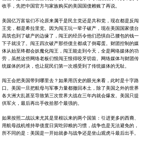
收手，先把中国官方与家族购买的美国国债赖账了再说。
美国亿万富翁们不论原来属于是民主党还是共和党，现在都是反闯
王党，都是希拉里党。因为闯王玩一辈子破产，现在美国国家债台
高筑也到了破产的边缘了，闯王的经历令他们恐惧自己腰包的钱一
下子就没了。闯王四次破产那些债主都成了倒霉蛋。财团控制的媒
体从始至终都会妖魔化闯王，闯王能走到今天，全是网络媒体的功
劳，虽然这些网络老板们恨闯王恨得咬牙切齿。网络媒体与财团传
统媒体的对决，也让屁民们第一次感受到了传统媒体的无耻。
闯王会把美国带到哪里去？如果用历史的眼光来看，此时是十字路
口。美国一旦把航母与军事力量都撤回本土，除了美国之外的世界
各大洲大乱甚至导致第三次世界大战在三年内就会爆发。美国只提
供军火，最后再出手收拾那个最强的。
如果按照二战以来尤其是里根以来的两个国策：引进更多的西裔、
用航母战机维持举债度日寅吃卯粮的习惯，战争也是无法避免的，
所不同的是：美国是一开始就参与战争还是坐山观虎斗最后出手。