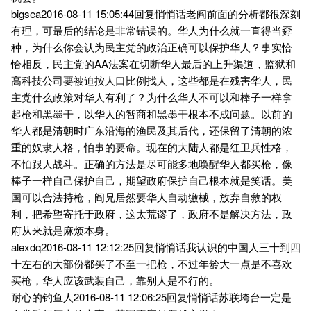
bigsea2016-08-11 15:05:44回复悄悄话老阎前面的分析都很深刻
有理，可最后的结论是非常错误的。华人为什么就一直得当孬
种，为什么你会认为民主党的政治正确可以保护华人？事实恰
恰相反，民主党的AA法案在切断华人最后的上升渠道，监狱和
高科技公司要被迫按人口比例找人，这些都是在残害华人，民
主党什么政策对华人有利了？为什么华人不可以和棒子一样拿
起枪和黑墨干，以华人的智商和黑墨干根本不成问题。以前的
华人都是清朝时广东沿海的渔民及其后代，还保留了清朝的浓
重的奴隶人格，怕事的要命。现在的大陆人都是红卫兵性格，
不怕跟人战斗。正确的方法是尽可能多地唤醒华人都买枪，像
棒子一样自己保护自己，期望政府保护自己根本就是笑话。美
国可以合法持枪，阎兄居然要华人自动缴械，放弃自救的权
利，把希望寄托于政府，这太荒谬了，政府不是解决方法，政
府从来就是麻烦本身。
alexdq2016-08-11 12:12:25回复悄悄话我认识的中国人三十到四
十左右的大部份都买了不至一把枪，不过年龄大一点是不喜欢
买枪，华人应该武装自己，靠别人是不行的。
耐心的钓鱼人2016-08-11 12:06:25回复悄悄话苏联垮台一定是