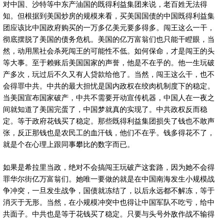
对中国、沙特等中东产油国的既得利益集团来说，老百姓无法得
知。但根据到美国炒房的规模来看，买美国国债的中国既得利益集
团应该比中国政府购买的一万多亿美元要多得多。闯王这么一干，
彻底摆脱了美国的债务危机。美国的亿万富翁们也只能干瞪眼，当
然，动用黑社会杀死闯王的可能性不低。如何保命，才是闯王的头
等大事。至于赖账后美国国家的声誉，他是不在乎的。他一生玩破
产多次，玩过后不久又有人贷款给他了。当然，闯王这么干，也不
会得罪中共。中共的最大担忧是国内政权在绞肉机制度下的稳定。
当美国宣布国家破产，中共不需要开动宣传机器，中国人在一夜之
间就知道了美国完蛋了，中国梦就真的实现了。中共政权反而稳
定。等于政府花钱买了稳定。那些既得利益集团损失了钱也不敢声
张，反正那钱也是农民工的血汗钱，他们不在乎。钱多得花不了，
就是个在心理上跟同事攀比的数字而已。
如果是希拉里当政，绝对不会搞闯王玩破产这套路，因为她不会得
罪华尔街亿万富翁们。她唯一要做的就是在中国南海发生小规模战
争冲突，一旦发生战争，国债就冻结了，以后永远都不解冻，等于
消灭于无形。当然，在小规模冲突中也得让中国军队不吃亏，给中
共面子。中共也是等于花钱买了稳定。只要与头号外敌作战不输得