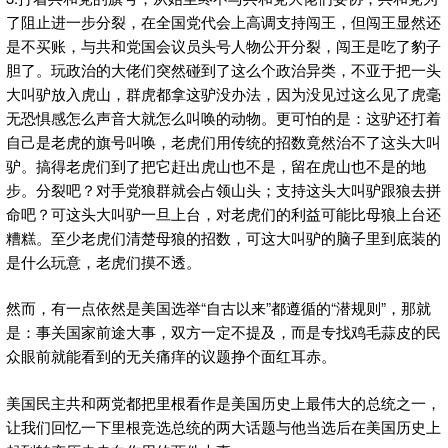
了阻止进一步分裂，在全国党代会上高调支持闯王，但闯王显然还
是不买账，与共和党国会议员头号人物公开分裂，闯王是吃了豹子
胆了。玩政治的大佬们突然碰到了这么个政治异类，不亚于把一头
大叫驴放入虎山，群虎都拿这驴没办法，因为没见过这么见了虎毫
无恐惧感怎么声音大就怎么叫唤的动物。更可怕的是：这驴还打着
自己是老虎的旗号叫唤，老虎们用传统的招数竟然治不了这头大叫
驴。搞得老虎们到了把它赶出虎山也不是，留在虎山也不是的地
步。分裂吧？对手党狼群就会占领山头；支持这头大叫驴跟狼去拼
命吧？可这头大叫驴一旦上台，对老虎们的利益可能比母狼上台还
糟糕。至少老虎们清楚母狼的招数，可这大叫驴的脑子里到底装的
是什么玩意，老虎们摸不透。
然而，有一点依然是美国选举“自古以来”都遵循的“潜规则”，那就
是：事关国家前途大事，双方一定不提及，而是专找鸡毛蒜皮的民
众眼前就能看到的无关痛痒的议题挣个面红耳赤。
美国民主共和两党都把里根看作是美国历史上最伟大的总统之一，
让我们回忆一下里根竞选总统的两大话题与他当选后在美国历史上