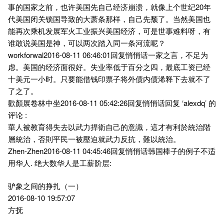
事的国家之前，也许美国先自己经济崩溃，就像上个世纪20年
代美国闭关锁国导致的大萧条那样，自己先颓了。当然美国也
能再次乘机发展军火工业振兴美国经济，可是世事难料呀，有
谁敢说美国是神，可以两次踏入同一条河流呢？
workforwal2016-08-11 06:46:01回复悄悄话一家之言，不足为
虑。美国的经济面很好。失业率低于百分之四，最底工资已经
十美元一小时。只要能借钱印票子将外债内债浠释下去就不了
了之了。
歡顏展卷林中坐2016-08-11 05:42:26回复悄悄话回复 ‘alexdq’ 的
评论 :
華人被教育得失去以武力捍衛自己的意識，這才有利於統治階
層統治，否則平民一被壓迫就武力反抗，難以統治。
Zhen-Zhen2016-08-11 04:45:46回复悄悄话韩国棒子的例子不适
用华人. 绝大数华人是工薪阶层:
驴象之间的挣扎（一）
2016-08-10 19:57:07
方抚