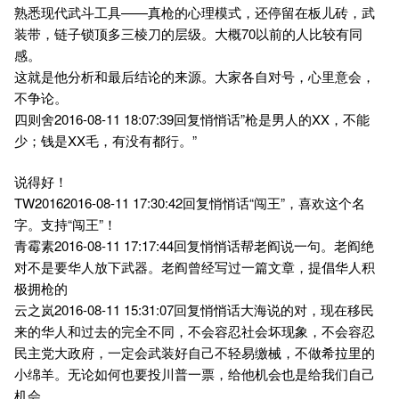
熟悉现代武斗工具——真枪的心理模式，还停留在板儿砖，武
装带，链子锁顶多三棱刀的层级。大概70以前的人比较有同
感。
这就是他分析和最后结论的来源。大家各自对号，心里意会，
不争论。
四则舍2016-08-11 18:07:39回复悄悄话”枪是男人的XX，不能
少；钱是XX毛，有没有都行。”
说得好！
TW20162016-08-11 17:30:42回复悄悄话“闯王”，喜欢这个名
字。支持“闯王”！
青霉素2016-08-11 17:17:44回复悄悄话帮老阎说一句。老阎绝
对不是要华人放下武器。老阎曾经写过一篇文章，提倡华人积
极拥枪的
云之岚2016-08-11 15:31:07回复悄悄话大海说的对，现在移民
来的华人和过去的完全不同，不会容忍社会坏现象，不会容忍
民主党大政府，一定会武装好自己不轻易缴械，不做希拉里的
小绵羊。无论如何也要投川普一票，给他机会也是给我们自己
机会。