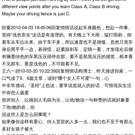
different view points after you learn Class A, Class B driving.
Maybe your driving lience is just C.
纱窗2010-04-03 19:45:06回复悄悄话说起车身颜色，想起一件事。
觉得“浅色安全”这话是有道理的。有天晚上下大雨，猛打雨刷，倒
着车从车位出来。由于车不多，所以速度也不是很慢。忽然只觉车
身后黑乎乎一边，甚得慌，赶紧踩刹车，定睛一看，才发现右后侧
有辆墨绿色的车黑压压得停在那。要不是那黑压压的感觉，根本看
不见那车。要是浅色的，不可能看不见。
王六一2010-03-20 10:22:39回复悄悄话阎博士，昨天撞进你家，一
口气读了5、6篇文章，读到“哪个女人不可爱”一句，心
中非常感动。“圣经”上也说，要常说造就人的好话，可惜现实生活
中有些人最爱
批评别人，以挑别人毛病为乐，让他/她说一句称赞的话就好象要
了他/她的命，你
说这些人是怎么回事呢？
如果像你这样有爱心、待人宽容的人多一点，我们也不至于有那么
多好女孩子被大