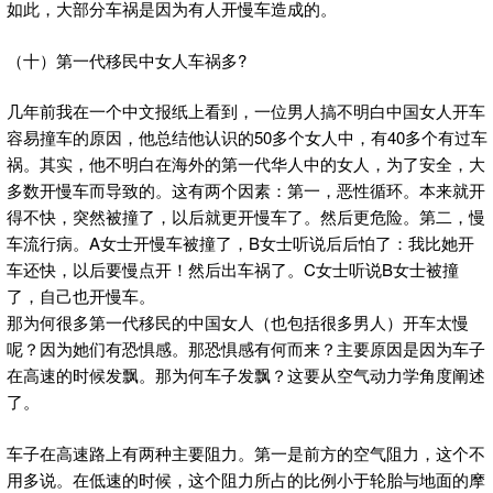
如此，大部分车祸是因为有人开慢车造成的。
（十）第一代移民中女人车祸多?
几年前我在一个中文报纸上看到，一位男人搞不明白中国女人开车
容易撞车的原因，他总结他认识的50多个女人中，有40多个有过车
祸。其实，他不明白在海外的第一代华人中的女人，为了安全，大
多数开慢车而导致的。这有两个因素：第一，恶性循环。本来就开
得不快，突然被撞了，以后就更开慢车了。然后更危险。第二，慢
车流行病。A女士开慢车被撞了，B女士听说后后怕了：我比她开
车还快，以后要慢点开！然后出车祸了。C女士听说B女士被撞
了，自己也开慢车。
那为何很多第一代移民的中国女人（也包括很多男人）开车太慢
呢？因为她们有恐惧感。那恐惧感有何而来？主要原因是因为车子
在高速的时候发飘。那为何车子发飘？这要从空气动力学角度阐述
了。
车子在高速路上有两种主要阻力。第一是前方的空气阻力，这个不
用多说。在低速的时候，这个阻力所占的比例小于轮胎与地面的摩