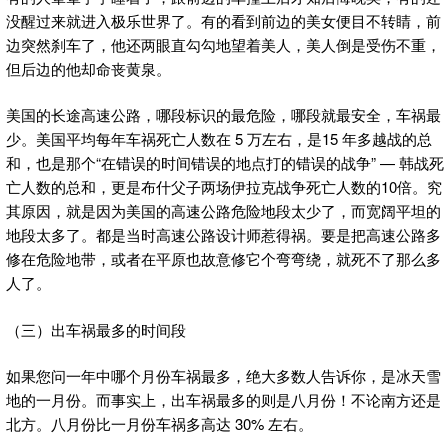
没醒过来就进入极乐世界了。有的看到前边的美女便目不转睛，前
边突然刹车了，他还两眼直勾勾地望着美人，美人倒是受伤不重，
但后边的他却命丧黄泉。
美国的长途高速公路，哪段标识的最危险，哪段就最安全，车祸最
少。美国平均每年车祸死亡人数在 5 万左右，是15 年多越战的总
和，也是那个“在错误的时间错误的地点打的错误的战争” — 韩战死
亡人数的总和，更是布什父子两场伊拉克战争死亡人数的10倍。究
其原因，就是因为美国的高速公路危险地段太少了，而宽阔平坦的
地段太多了。都是当时高速公路设计师惹得祸。要是把高速公路多
修在危险地带，或者在平原也故意修它个弯弯绕，就死不了那么多
人了。
（三）出车祸最多的时间段
如果您问一年中哪个月份车祸最多，绝大多数人告诉你，是冰天雪
地的一月份。而事实上，出车祸最多的则是八月份！不论南方还是
北方。八月份比一月份车祸多高达 30% 左右。