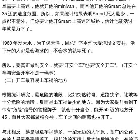
旦需要上高速，他就开他的minivan 。而且他开他的Smart 总是在
35 迈的速度范围。所以，如果统计结果表明Smart 死人最少，一
点都不意外。但你要让他开Smart 上高速环城路，估计他能活过一
年就是万幸了。
1963 年发大水，为了保天津，周总理下令炸大堤淹没文安县。活
下来的人都是会游泳的，不会水的就等死了。
所以，要真正做到安全，就要“开安全车”也要“安全开车”。 (开安全
车与安全开车不是一码事）
（二）开车最容易出车祸的地方
根据统计研究，最危险的地段，比如突然转弯、道路狭窄、陡坡等
十分危险的地段，反而是出车祸最少的地方。因为大家提前看到了
带有“危险”信号的警报牌子，就会十分当心，能开50 迈的地方开
45，而且大家都聚精会神，车子之间的距离也拉开了。
与此相反，越是坦途车祸越多。一望无边的大平原，宽广的公路，
有的人晕晕乎乎睡着了，跟前边的车撞上后才知后悔晚矣，有的还