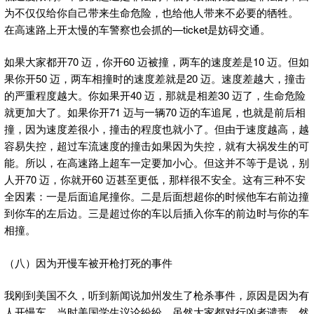
为不仅仅给你自己带来生命危险，也给他人带来不必要的牺牲。
在高速路上开太慢的车警察也会抓的—ticket是妨碍交通。
如果大家都开70 迈，你开60 迈被撞，两车的速度差是10 迈。但如
果你开50 迈，两车相撞时的速度差就是20 迈。速度差越大，撞击
的严重程度越大。你如果开40 迈，那就是相差30 迈了，生命危险
就更加大了。如果你开71 迈与一辆70 迈的车追尾，也就是前后相
撞，因为速度差很小，撞击的程度也就小了。但由于速度越高，越
容易失控，超过车流速度的撞击如果因为失控，就有大祸发生的可
能。所以，在高速路上超车一定要加小心。但这并不等于是说，别
人开70 迈，你就开60 迈甚至更低，那样很不安全。这有三种不安
全因素：一是后面追尾撞你。二是后面想超你的时候他车右前边撞
到你车的左后边。三是超过你的车以后插入你车的前边时与你的车
相撞。
（八）因为开慢车被开枪打死的事件
我刚到美国不久，听到新闻说加州发生了枪杀事件，原因是因为有
人开慢车。当时美国学生议论纷纷，虽然大家都对行凶者谴责，然