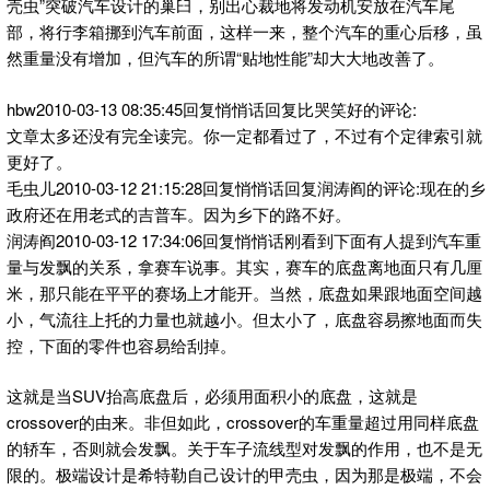
壳虫”突破汽车设计的巢臼，别出心裁地将发动机安放在汽车尾
部，将行李箱挪到汽车前面，这样一来，整个汽车的重心后移，虽
然重量没有增加，但汽车的所谓“贴地性能”却大大地改善了。
hbw2010-03-13 08:35:45回复悄悄话回复比哭笑好的评论:
文章太多还没有完全读完。你一定都看过了，不过有个定律索引就
更好了。
毛虫儿2010-03-12 21:15:28回复悄悄话回复润涛阎的评论:现在的乡
政府还在用老式的吉普车。因为乡下的路不好。
润涛阎2010-03-12 17:34:06回复悄悄话刚看到下面有人提到汽车重
量与发飘的关系，拿赛车说事。其实，赛车的底盘离地面只有几厘
米，那只能在平平的赛场上才能开。当然，底盘如果跟地面空间越
小，气流往上托的力量也就越小。但太小了，底盘容易擦地面而失
控，下面的零件也容易给刮掉。
这就是当SUV抬高底盘后，必须用面积小的底盘，这就是
crossover的由来。非但如此，crossover的车重量超过用同样底盘
的轿车，否则就会发飘。关于车子流线型对发飘的作用，也不是无
限的。极端设计是希特勒自己设计的甲壳虫，因为那是极端，不会