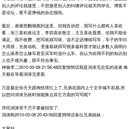
别人的评论就接受，不想接受别人的纠缠评论就关闭评论。博客不
是论坛，更不是挣钱的杂志报纸。
最后，谢谢您翻墙跑到这里。但我告诉您，我写什么都有人喜欢
看，张三喜欢政论文，李四喜欢散文，王五喜欢股票。但我不能全
满足。我不收费，想写啥就写啥。说不定还继续写车，车子的学问
大得很，光发动机、变速箱就得写很多篇科普才能让多数人搞明白
怎么保养怎么修车甚至买车时选什么车。你认为你用不到的知识别
人也不感兴趣，那不符合事实。
神偷李二2010-03-08 21:56:48回复悄悄话我是润涛兄忠实的读者,每
天都在等着润涛兄更新.
只是最近你天天跟掏忧塔扛上了,兄弟在国内上个文学城不容易,所
以想问润涛兄啥时候能换点其它方面的写写呢?
拜托润涛哥千万不要被招安了.
润涛阎2010-03-08 20:43:56回复悄悄话各位兄弟姐妹：
大家好。