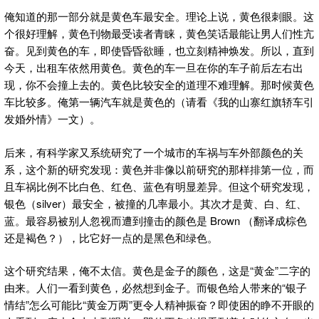
俺知道的那一部分就是黄色车最安全。理论上说，黄色很刺眼。这
个很好理解，黄色刊物最受读者青睐，黄色笑话最能让男人们性亢
奋。见到黄色的车，即使昏昏欲睡，也立刻精神焕发。所以，直到
今天，出租车依然用黄色。黄色的车一旦在你的车子前后左右出
现，你不会撞上去的。黄色比较安全的道理不难理解。那时候黄色
车比较多。俺第一辆汽车就是黄色的（请看《我的山寨红旗轿车引
发婚外情》一文）。
后来，有科学家又系统研究了一个城市的车祸与车外部颜色的关
系，这个新的研究发现：黄色并非像以前研究的那样排第一位，而
且车祸比例不比白色、红色、蓝色有明显差异。但这个研究发现，
银色（silver）最安全，被撞的几率最小。其次才是黄、白、红、
蓝。最容易被别人忽视而遭到撞击的颜色是 Brown （翻译成棕色
还是褐色？），比它好一点的是黑色和绿色。
这个研究结果，俺不太信。黄色是金子的颜色，这是“黄金”二字的
由来。人们一看到黄色，必然想到金子。而银色给人带来的“银子
情结”怎么可能比“黄金万两”更令人精神振奋？即使困的睁不开眼的