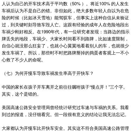
人认为自己的开车技术高于平均数（50% ）。将近100% 的人发生
车祸后认为不是自己的错。非但如此，绝大多数年轻人自以为在危
险的时候（比如冰天雪地）能驾驭车，但事实上这种自信从未验证
过，到关键时刻导致车毁人亡。这跟有经验的成年人在危险地段出
车祸少刚好相反。在1990年代，有一位研究者发现：当路边的指示
牌丢失的地段，车祸少。大家长时间看不到路牌，比如速度限制，
自信心就没那么狂妄了，也就小心翼翼地看着别人的车，也就很少
发生车祸了。所以，那些时不时把路牌掰掉的捣蛋者客观上一不小
心救了不少人的命呢。
（七）为何开慢车导致车祸发生率高于开快车？
中国的家长在孩子开车离开之前往往嘱咐孩子“慢点开！”三个字。
其实，这个是错的。
美国高速公路安全管理局曾经统计研究过车速与车祸的关系。我看
到过的报道，没仔细看完。但一段很有意义的结论让我无法忘记。
大家都认为开慢车比开快车安全。其实这不符合美国高速公路管理