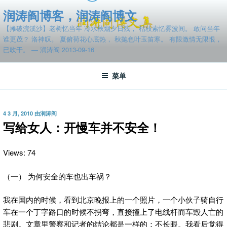
跳
润涛阎博客，润涛阎博文
至
【摊破浣溪沙】老树忆当年 冷水秋烟夕日残， 枯枝索忆雾波间。 敢问当年
内
谁更茂？ 洛神叹。 夏俯荷花心底热， 秋抛色叶玉笛寒。 有限激情无限恨，
容
已吹干。 — 润涛阎 2013-09-16
菜单
发
4 3 月, 2010
由
润涛阎
布
写给女人：开慢车并不安全！
于
Views: 74
（一） 为何安全的车也出车祸？
我在国内的时候，看到北京晚报上的一个照片，一个小伙子骑自行
车在一个丁字路口的时候不拐弯，直接撞上了电线杆而车毁人亡的
悲剧。文章里警察和记者的结论都是一样的：不长眼。我看后觉得