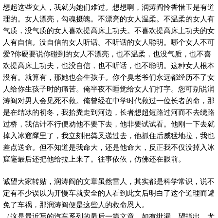
想起这些女人，我就为她们难过。想想啊，润涛阎怜香惜玉是有道
理的。女人漂亮，勾魂摄魄。不漂亮的女人温柔。不温柔的女人有
气质，没气质的女人喜欢提高床上功夫。不喜欢提高床上功夫的女
人有自信。没自信的女人听话。不听话的女人聪明。哪个女人不可
爱?你硬要说你碰到的女人不漂亮，也不温柔，也没气质，也不喜
欢提高床上功夫，也没自信，也不听话，也不聪明。这种女人根本
没有。就算有，那她也会生孩子。你个臭老爷们永远都经历不了女
人给你生孩子时的痛苦。俺半夜不睡觉给女人们打字。您可别说润
涛阎对男人会见死不救。俺曾经在中学时代救过一位长者的命，那
是在结冰的初冬，我拾粪走到河边，长者想超短路过河而不去绕路
过桥，我估计不行便劝他不要下去，他非要试试看。他刚一下去就
掉入冰窟窿里了，我立刻把粪叉递过去，他抓住后威猛地拉，我也
差点送命。但不知道是我命大，还是他命大，反正我不仅没掉入冰
窟窿最后还把他给拉上来了。往事依依，仿佛还在眼前。
诚望大家转贴，润涛阎的文章虽然雷人，其实都是科学常识，说不
定有不少误以为开慢车就安全的人看到此文后明白了这个道理而避
免了车祸，那润涛阎便是这些人的救命恩人。
（这是最近写的汽车系列的最后一篇文章。如有纰漏，望指出。尤