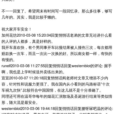
不一一回复了。希望周末有时间写一段回忆录。那么多往事，够写
几年的。其实，我是比较手懒的。
祝大家开车安全！
加州花坊2010-03-08 15:20:04回复悄悄话老弟的文章无论讲什么看
的人评的人都多，真是好样的。
我开车喜欢快，有个男同事开车比慢结果被人撞伤三次，每次都用
赔款换一次车，而且一次比一次换的好。所以南女都一样，有快的
有慢的。
runelf2010-03-08 11:27:55回复悄悄话回复westernblot的评论: 握手
啊，我也是上学时候送外卖练出来的。
宣宣2010-03-07 11:20:18回复悄悄话阎老师对文章又增添不少内
容，针对性和说服力更强了。我在国内从小看到的马路标语”十次
车祸九次快”.比较符合中国国情，在这儿就不是十分准确了。
同理还可用在温哥华每年的烟花汇演散场及圣诞游行结束等类似情
形，随大流是最安全。
westernblot2010-03-06 19:44:18回复悄悄话回复腰呀冧吧温的评论: