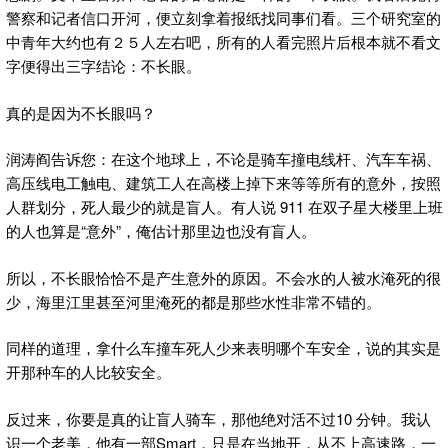
警察和记者信口开河，便立刻拿着报纸找同事们看。三个研究室的
中青年大约也有２５人左右吧，所有的人看完照片后根本就不看文
字便得出三字结论：不长眼。
真的是因为不长眼吗？
润涛阎告诉您：在这个地球上，不论是骑车撞电线杆、汽车车祸、
高压线电工触电、建筑工人在高楼上掉下来等等所有的意外，按照
人群划分，死人最少的就是盲人。有人说 911 在双子星大楼里上班
的人也算是“意外”，俺估计那里边也没有盲人。
所以，不长眼恰恰不是产生意外的原因。不会水的人被水淹死的很
少，海里江里甚至河里淹死的都是那些水性非常不错的。
同样的道理，拿什么车撞车死人少来表明哪个车安全，说的其实是
开那种车的人比较安全。
反过来，你要是真的让盲人骑车，那他绝对活不过10 分钟。我认
识一个老美，他有一部Smart，只是在当地开，从不上高速路，一