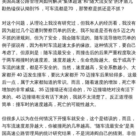
美国高速公路管理局如何解决“集体超速”和“随大流安全”的矛盾兀
勘热缢俣认拗剖?5 ，可车流都是70 ，那警察是抓还是不抓？
对这个问题，从理论上我没有研究过，但我本人的经历看，我没有
因为超过几个迈遭到警察罚单的历史。我不知道是否有在5 迈之内
不抓的潜规则。但为了安全，我会随车流的。随车流导致吃罚单的
例子据说有，因为有时车流超速太多的缘故。这种情况下，要自己
考虑了。但原则是：随车流最安全，而撞击后的后果严重程度取决
于两车相撞时的速度差。速度差越大，生命危险越大。低于或高于
车流的速度，都是不安全的。当然，速度越高，安全系数越小。大
家都开 40 迈发生撞车，要比大家都开 70 迈撞车后果轻得多。这最
后一点，属于大家都知道的常识。而且，随着速度的增加，死亡率
增加的非常威猛。35 迈撞墙还有活命的，70 迈撞墙绝对没有活下
来的。45 迈撞墙有没有活下来的，我就不太清楚了。反正道理很
简单：撞车时的速度越高，死亡的可能性越大。
但很多人以为在任何情况下开慢车就安全，这个是错误的，而且，
与车流速度差异越大，你被撞死的几率越高。“随车流最安全”是美
国高速公路管理局的统计研究结果，不是润涛阎自己的猜测。非但