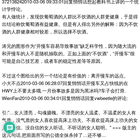
372138242010-03-06 09:33:01回复悄悄话想起教科书上讲的一个统
计学悖论。
有人做统计，发现饮葡萄酒的人群比不饮酒的人群更健康，于是得
出结论称饮葡萄酒有益健康。但是有人得出另外的解释：因为不饮
酒的人群健康相对较差，所以选择不饮酒。
涛兄的图形作为“开慢车容易导致事故”缺乏科学性，因为随大流的
和开慢车的人不是随机抽取的。正如上面的“不饮酒”，“开慢车”很
可能是自己技艺差，或者车的稳定性差等等原因。
不过这个图给出的另一个结论是有价值的：离开慢车的远点。
小大不点2010-03-06 06:28:07回复悄悄话开慢车又占快线的在
HWY上不要太多哦.一月份事故多是因为黑冰吗?车子会打滑.
WienFan2010-03-06 00:34:01回复悄悄话回复vwbeetle的评论:
引:”…女人漂亮，勾魂摄魄。不漂亮的女人温柔。不温柔的女人有
气质，没气质的女人喜欢提高床上功夫。不喜欢提高床上功夫的女
人有自信。没自信的女人听话。不听话的女人聪明。” === 版主的
这几句话,把前面所写的公德全抹杀掉了…还不够…