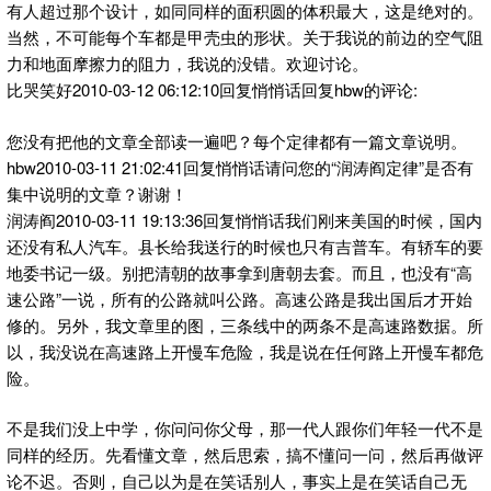
有人超过那个设计，如同同样的面积圆的体积最大，这是绝对的。
当然，不可能每个车都是甲壳虫的形状。关于我说的前边的空气阻
力和地面摩擦力的阻力，我说的没错。欢迎讨论。
比哭笑好2010-03-12 06:12:10回复悄悄话回复hbw的评论:
您没有把他的文章全部读一遍吧？每个定律都有一篇文章说明。
hbw2010-03-11 21:02:41回复悄悄话请问您的“润涛阎定律”是否有
集中说明的文章？谢谢！
润涛阎2010-03-11 19:13:36回复悄悄话我们刚来美国的时候，国内
还没有私人汽车。县长给我送行的时候也只有吉普车。有轿车的要
地委书记一级。别把清朝的故事拿到唐朝去套。而且，也没有“高
速公路”一说，所有的公路就叫公路。高速公路是我出国后才开始
修的。另外，我文章里的图，三条线中的两条不是高速路数据。所
以，我没说在高速路上开慢车危险，我是说在任何路上开慢车都危
险。
不是我们没上中学，你问问你父母，那一代人跟你们年轻一代不是
同样的经历。先看懂文章，然后思索，搞不懂问一问，然后再做评
论不迟。否则，自己以为是在笑话别人，事实上是在笑话自己无