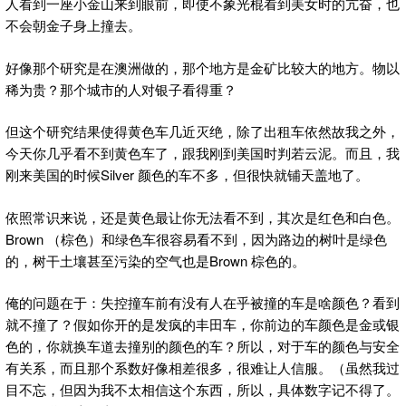
人看到一座小金山来到眼前，即使不象光棍看到美女时的亢奋，也
不会朝金子身上撞去。
好像那个研究是在澳洲做的，那个地方是金矿比较大的地方。物以
稀为贵？那个城市的人对银子看得重？
但这个研究结果使得黄色车几近灭绝，除了出租车依然故我之外，
今天你几乎看不到黄色车了，跟我刚到美国时判若云泥。而且，我
刚来美国的时候Silver 颜色的车不多，但很快就铺天盖地了。
依照常识来说，还是黄色最让你无法看不到，其次是红色和白色。
Brown （棕色）和绿色车很容易看不到，因为路边的树叶是绿色
的，树干土壤甚至污染的空气也是Brown 棕色的。
俺的问题在于：失控撞车前有没有人在乎被撞的车是啥颜色？看到
就不撞了？假如你开的是发疯的丰田车，你前边的车颜色是金或银
色的，你就换车道去撞别的颜色的车？所以，对于车的颜色与安全
有关系，而且那个系数好像相差很多，很难让人信服。（虽然我过
目不忘，但因为我不太相信这个东西，所以，具体数字记不得了。