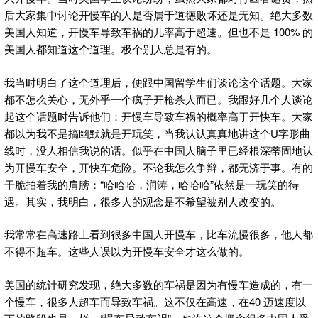
后大家集中讨论开慢车的人是否属于道德败坏还是无知。绝大多数
美国人知道，开慢车导致车祸的几率高于超速。但也不是 100% 的
美国人都知道这个道理。极个别人总是有的。
我当时明白了这个道理后，便跟中国留学生们谈论这个话题。大家
都不怎么关心，无外乎一个疯子开枪杀人而已。我跟好几个人谈论
起这个话题时告诉他们：开慢车导致车祸的概率高于开快车。大家
都以为我不是搞幽默就是开玩笑，当我认认真真地讲这个U字形曲
线时，没人相信我说的话。似乎在中国人脑子里已经根深蒂固地认
为开慢车安全，开快车危险。不论我怎么争辩，都无济于事。有的
干脆拍着我的肩膀：“哈哈哈，润涛，哈哈哈”依然是一玩笑的待
遇。其实，我明白，很多人的观念是不希望被别人改变的。
我常常在高速路上看到很多中国人开慢车，比车流慢很多，他人都
不得不超车。这些人误以为开慢车安全才这么做的。
美国的统计研究发现，绝大多数的车祸是因为有慢车造成的，有一
个慢车，很多人超车而导致车祸。这不仅在高速，在40 迈速度以