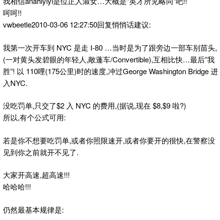
我相信anahiyiyi是位正人淑女…大概是”英才所见略同”吧!!
呵呵!!
vwbeetle2010-03-06 12:27:50回复悄悄话建议:
我第一次开车到 NYC 是走 I-80 …当时是为了跟旁边一部车别苗头,
(一对黄头发碧眼的年轻人,敞蓬车/Convertible),互相比快…最后”我
胜”! 以 110哩(175公里)时的速度,冲过George Washington Bridge 进
入NYC.
没吃罚单,只交了$2 入 NYC 的费用,(据说,现在 $8,$9 啦?)
所以,有个公式可用:
若是你不想要吃罚单,或者你照限速开,或者你要开的很快,在警察没
见到你之前就开不见了.
大家开高速,超高速!!!
哈哈哈!!!
仍然最基本规律是: