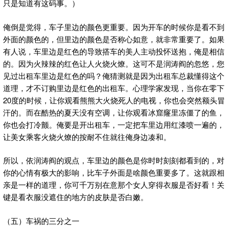
只是知道有这码事。）
俺倒是觉得，车子里边的颜色更重要。因为开车的时候你是看不到
外面的颜色的，但里边的颜色是否称心如意，就非常重要了。如果
有人说，车里边是红色的导致搭车的美人主动投怀送抱，俺是相信
的。因为火辣辣的红色让人火烧火燎。这可不是润涛阎的忽悠，您
见过出租车里边是红色的吗？俺猜测就是因为出租车总裁懂得这个
道理，才不订购里边是红色的出租车。心理学家发现，当你在零下
20度的时候，让你观看熊熊大火烧死人的电视，你也会突然额头冒
汗的。而在酷热的夏天没有空调，让你观看冰窟窿里冻僵了的鱼，
你也会打冷颤。俺要是开出租车，一定把车里边用红漆喷一遍的，
让美女乘客火烧火燎的按耐不住就往俺身边凑和。
所以，依润涛阎的观点，车里边的颜色是你时时刻刻都看到的，对
你的心情有极大的影响，比车子外面是啥颜色重要多了。这就跟相
亲是一样的道理，你可千万别在意那个女人穿得衣服是否好看！关
键是看衣服没遮住的地方的皮肤是否白嫩。
（五）车祸的三分之一