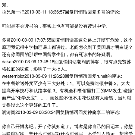
知。
拉兄弟一把2010-03-11 18:36:57回复悄悄话回复多哥的评论:
可能是不会读书的，事实上也有可能是没有读过中学。
多哥2010-03-09 17:37:55回复悄悄话高速公路上开慢车危险，这个
原理我记得中学物理课上都讲过。老阎怎么到了美国后才明白呢？
还有你周围的那帮中国留学生们，都有死读书的嫌疑啊。
dakan2010-03-09 13:48:18回复悄悄话老阎的博客，很有点先贤苏
格拉底的味道，影响了一大批人。
westernblot2010-03-09 11:26:28回复悄悄话回复runelf的评论:
在中餐馆送外卖至少有三大好处：1。可以免费吃顿中餐 2。大大
提高开车技巧和认路本领 3。有机会和餐馆里打工的MM发生“碰撞”
而产生“化学反应”。。。而这些不但不用花钱还有人给钱，当时就
觉得没比这个更好的工作了。
润涛阎2010-03-09 06:20:24回复悄悄话回复神偷李二的评论:
你自己开博客吧，开了你就知道了。博客是你自己的日记本，你想
写啥就写啥，想什么时候写就什么时候写，不受别人指示。想接受