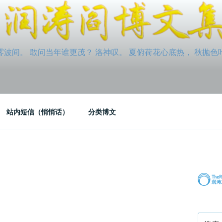
间。 敢问当年谁更茂？ 洛神叹。 夏俯荷花心底热， 秋抛色叶玉笛
站内短信（悄悄话）
分类博文
搜