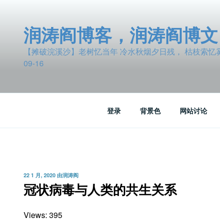
跳
至
润涛阎博客，润涛阎博文
内
容
【摊破浣溪沙】老树忆当年 冷水秋烟夕日残， 枯枝索忆雾波
09-16
登录
背景色
网站讨论
发
22 1 月, 2020
由
润涛阎
布
冠状病毒与人类的共生关系
于
Views: 395