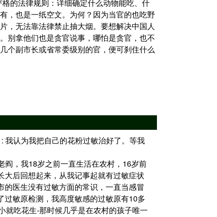
严格的法律规则：详细确定什么动物能吃、什
有，也是一纸空文。为何？因为当官的也吃野
片，无法靠法律禁止抽大烟。要想解决中国人
。别拿他们也是贪官说事，哪怕是贪官，也不
几个副市长或省常委级别的官，便可刹住什么
g0’ 的评论 : 我认为我把自己的花粉过敏治好了。等我
’ 的评论 : 老阎，我18岁之前一直生活在农村，16岁前
长大后回想起来，从我记事起就有过敏症状
市的医生没有过敏方面的常识，一直当感冒
了过敏原检测，我高度敏感的过敏原有10多
因为从小就吃花生-那时候几乎是在农村的孩子唯一