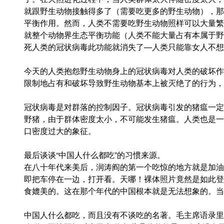
就跟野生动物接触得多了（需要吃更多的野生动物），那
平衡作用。然而，人类不需要吃野生动物照样可以大量繁
就整个动物界生态平衡功能（人类不能大量占有本属于野
死人类的冠状病毒此功能就消失了—人类只能靠女人不想
今天的人类抱怨野生动物身上的冠状病毒对人类的破坏作
限制地占有和破坏导致野生动物基本上被灭绝了的行为，
冠状病毒是对群落的控制因子。冠状病毒引发的猪瘟一定
野猪，由于群体密度太小，不可能发生猪瘟。人类也是一
口密度过大的象征。
最后谈谈“中国人什么都吃”的习惯来源。
在八十年代来美后，润涛阎的第一个吃惊的地方就是加油
即把车停在一边，打开看。天哪！裸体照片竟然是如此登
食媲美的。这在那个年代的中国根本就是无法想象的。当
中国人什么都吃，而且没有不谈吃的名著。毛主席语录里就