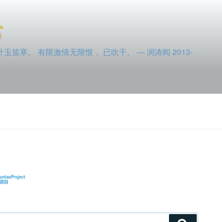
寒。 有限激情无限恨， 已吹干。 — 润涛阎 2013-