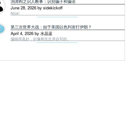
润涛阎之识人断事：识别骗子和骗语
June 28, 2026 by sidekickoff
Nice!
第三次世界大战：始于美国以色列攻打伊朗？
April 4, 2026 by 水晶蓝
编辑得真好，好像阎先生亲自写的。