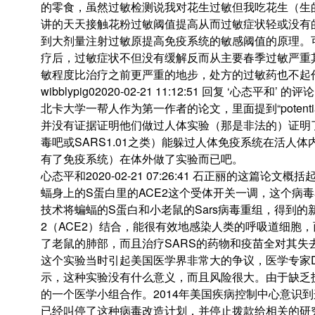
的零食，虽然过敏检测说我对花生过敏但我吃花生（生
讲的天天接触花粉过敏阈值提高从而过敏症状轻或没有
到大剂量注射过敏原提高免疫系统的敏感阈值的原理。可是，我
疗后，过敏症状不但没有缓解反而从主要春季过敏严重
敏程度比治疗之前更严重的地步，处方的过敏药也不起
wibblypig02020-02-21 11:12:51 回复 ‘心态平
北卡大学一帮人作为第一作者的论文，里面提到“potenti
并没有证据证明他们做过人体实验（那是非法的）证明了
毒吧或SARS1.01之类）能躲过人体免疫系统在活人
有了免疫系统）在体外做了实验而已吧。
心态平和2020-02-21 07:26:41 石正丽的这篇
蝠身上的S蛋白里的ACE2这个受体开关一调，这个病
技术将蝙蝠的S蛋白和小老鼠的Sars病毒重组，得到
2（ACE2）结合，能很有效地感染人类的呼吸道细胞
了老鼠的肺部，而且治疗SARS的药物和疫苗全对其失
这个实验当时引起美国医学界非常大的争议，医学专家Declan B
示，这种实验没有什么意义，而且风险很大。由于缺乏
的一个医学小组合作。2014年美国疾病控制中心意识
已经叫停了这种病毒改造计划，并停止拨款给相关的研究。以下是D