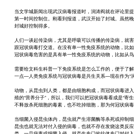
当文学城新闻出现武汉病毒报道时，润涛阎就在评论里提
第一时间控制住。刚看到报道，
武汉开始了封城。虽然晚
封城好控制得多。
人们一谈起传染病，尤其是呼吸可以传播的传染病，就害
跟冠状病毒打交道。在没有单一性免疫系统的动物，比如
冠状病毒危害的是具有单一性免疫系统的动物，比如从鸟
需要给文科生科普一下免疫系统是怎么工作的，便于了解
一点—人类免疫系统与冠状病毒是共生关系—现在作为“
动物，从昆虫到人类，都是由细胞构成，而冠状病毒进入
殖的“营养分子”，所以，我们可以把冠状病毒看成是“寄生
不释放杀死细胞的毒素，也不吃掉细胞，那为何冠状病毒
当细菌入侵昆虫体内，昆虫就产生溶菌酶等杀死或抑制细
昆虫也就无法对付入侵的病毒，也就不存在发烧这类反应
类，一旦病毒或细菌入侵，就产生专门的抗体专门对付入