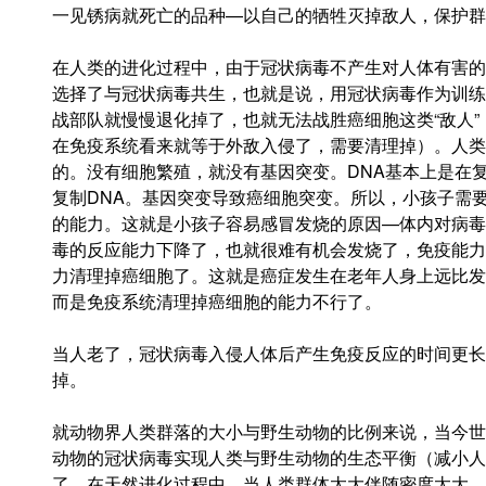
一见锈病就死亡的品种—以自己的牺牲灭掉敌人，保护群
在人类的进化过程中，由于冠状病毒不产生对人体有害的
选择了与冠状病毒共生，也就是说，用冠状病毒作为训练
战部队就慢慢退化掉了，也就无法战胜癌细胞这类“敌人
在免疫系统看来就等于外敌入侵了，需要清理掉）。人类
的。没有细胞繁殖，就没有基因突变。DNA基本上是在
复制DNA。基因突变导致癌细胞突变。所以，小孩子需
的能力。这就是小孩子容易感冒发烧的原因—体内对病毒
毒的反应能力下降了，也就很难有机会发烧了，免疫能力
力清理掉癌细胞了。这就是癌症发生在老年人身上远比发
而是免疫系统清理掉癌细胞的能力不行了。
当人老了，冠状病毒入侵人体后产生免疫反应的时间更长
掉。
就动物界人类群落的大小与野生动物的比例来说，当今世
动物的冠状病毒实现人类与野生动物的生态平衡（减小人
了。在天然进化过程中，当人类群体太大伴随密度太大，