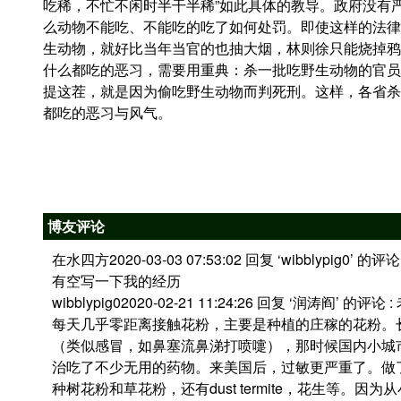
吃稀，不忙不闲时半干半稀”如此具体的教导。政府没有
么动物不能吃、不能吃的吃了如何处罚。即使这样的法律
生动物，就好比当年当官的也抽大烟，林则徐只能烧掉鸦
什么都吃的恶习，需要用重典：杀一批吃野生动物的官员
提这茬，就是因为偷吃野生动物而判死刑。这样，各省杀
都吃的恶习与风气。
博友评论
在水四方2020-03-03 07:53:02 回复 ‘wibblypi
有空写一下我的经历
wibblypig02020-02-21 11:24:26 回复 ‘润涛阎
每天几乎零距离接触花粉，主要是种植的庄稼的花粉。
（类似感冒，如鼻塞流鼻涕打喷嚏），那时候国内小城
治吃了不少无用的药物。来美国后，过敏更严重了。做
种树花粉和草花粉，还有dust termite，花生等。