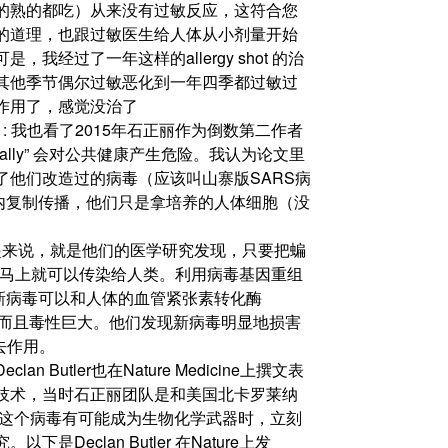
的熟的都吃）从来没有过敏反应，这符合您
的道理，也跟过敏医生给人体从小剂量开始
经过了一年这样的allergy shot 的治
其他季节偶尔过敏恶化到一年四季都过敏过
作用了，感觉没治了
和’ 的评论 : 我也看了2015年石正丽作为倒数第二作者
ally” 会对公共健康产生危险。我认为论文里
他们改造过的病毒（应该叫山寨版SARS病
体内复制传播，他们只是拿培养的人体细胞（没
论文概括起来说，就是他们的医学研究发现，只要把蝙
毒马上就可以传染给人类。利用病毒基因重组
的新病毒可以和人体的血管紧张素转化酶
，而且毒性巨大。他们发现新病毒明显地损害
去作用。
utler也在Nature Medicine上撰文表
技术，当时石正丽团队是和美国北卡罗莱纳
到这个病毒有可能成为生物化学武器时，立刻
eclan Butler 在Nature上发