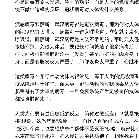
不是病毒有令人发烧、浮肿的功能，而是人体的免疫系统
统不做出这样的反应，冠状病毒对人体没什么关系。
流感病毒和萨斯、武汉病毒都是冠状病毒，那为何对人体
的识别能力太强大，病毒刚一进入呼吸道，立刻就引发免
呼吸道。而萨斯、武汉病毒是人类不常见的，平时只入侵
接触不到。入侵人体后，要很长时间繁殖了很多病毒后，
症，那极可能是肺部浮肿（发炎）甚至心脏的肌肉发炎（
身，而是心脏发炎太严重了，肺部发炎太严重了，心跳不
这类病毒在某野生动物体内很常见，等于人类的流感病毒
疫系统清理干净了。而人类，野生动物的冠状病毒从入侵
肌里都有了大量的病毒，一旦免疫系统产生足够量的抗体
都发炎肿起来了。
人类为何要有过度敏感的反应（简称过敏反应）？就是抵
拼”现象。这当然是“杀敌一千，自伤八百”的作战方式。
怕死掉个体，也要维护整个群体不受灭绝”战略。就好比
株麦苗就当即死掉，把入侵进去的锈病孢子一起困死在里